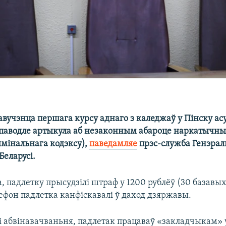
авучэнца першага курсу аднаго з каледжаў у Пінску асу
і паводле артыкула аб незаконным абароце наркатычных
ымінальнага кодэксу),
паведамляе
прэс-служба Генэра
Беларусі.
, падлетку прысудзілі штраф у 1200 рублёў (30 базавых
ефон падлетка канфіскавалі ў даход дзяржавы.
і абвінавачваньня, падлетак працаваў «закладчыкам» у