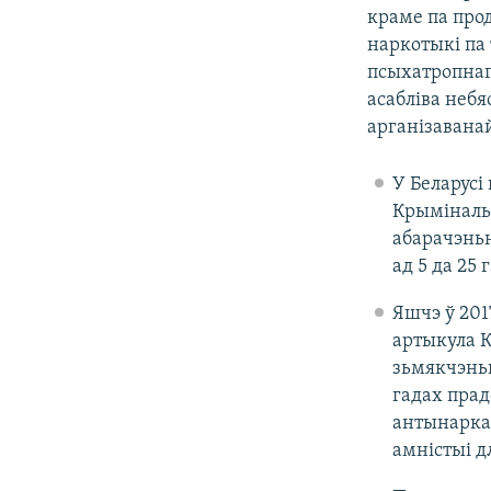
краме па про
наркотыкі па 
псыхатропнага
асабліва неб
арганізавана
У Беларусі
Крыміналь
абарачэньн
ад 5 да 25 г
Яшчэ ў 201
артыкула К
зьмякчэньн
гадах прад
антынаркат
амністыі д