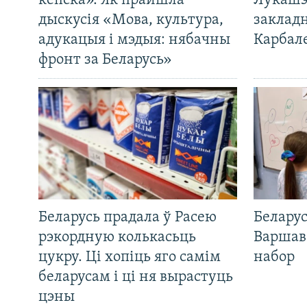
кепска». Як прайшла
Лукашэ
дыскусія «Мова, культура,
закладн
адукацыя і мэдыя: нябачны
Карбал
фронт за Беларусь»
Беларусь прадала ў Расею
Беларус
рэкордную колькасьць
Варшав
цукру. Ці хопіць яго самім
набор
беларусам і ці ня вырастуць
цэны