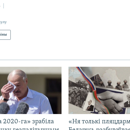
ь
кулу
віны
 2020-га» зрабіла
«Ня толькі пляцдарм