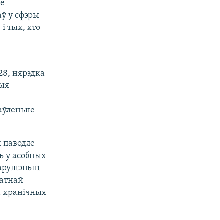
ае
аў у сфэры
і тых, хто
28, нярэдка
ныя
аўленьне
 паводле
ь у асобных
парушэньні
латнай
а хранічныя