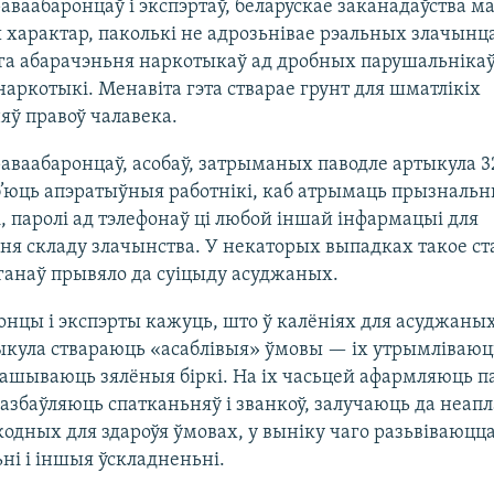
аваабаронцаў і экспэртаў, беларускае заканадаўства м
 характар, паколькі не адрозьнівае рэальных злачынц
а абарачэньня наркотыкаў ад дробных парушальнікаў 
аркотыкі. Менавіта гэта стварае грунт для шматлікіх
ў правоў чалавека.
аваабаронцаў, асобаў, затрыманых паводле артыкула 3
б’юць апэратыўныя работнікі, каб атрымаць прызналь
, паролі ад тэлефонаў ці любой іншай інфармацыі для
я складу злачынства. У некаторых выпадках такое ст
ганаў прывяло да суіцыду асуджаных.
нцы і экспэрты кажуць, што ў калёніях для асуджаных
ыкула ствараюць «асаблівыя» ўмовы — іх утрымліваюц
нашываюць зялёныя біркі. На іх часьцей афармляюць 
азбаўляюць спатканьняў і званкоў, залучаюць да неап
одных для здароўя ўмовах, у выніку чаго разьвіваюцц
ні і іншыя ўскладненьні.