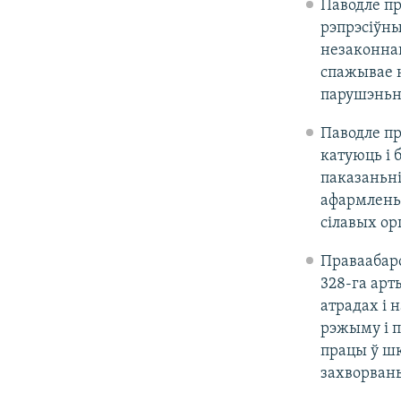
Паводле пр
рэпрэсіўны
незаконнаг
спажывае н
парушэньня
Паводле пр
катуюць і 
паказаньні
афармленьн
сілавых ор
Праваабаро
328-га арт
атрадах і 
рэжыму і п
працы ў шк
захворвань