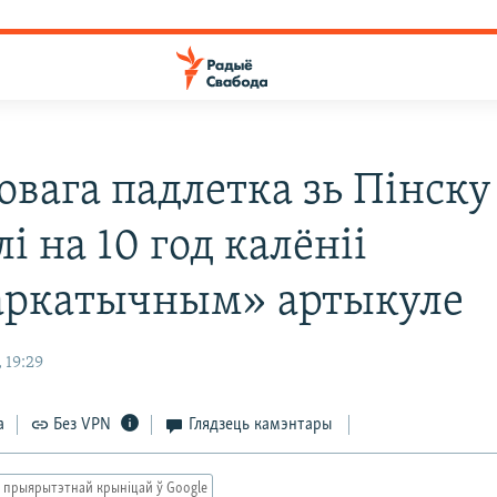
овага падлетка зь Пінску
лі на 10 год калёніі
аркатычным» артыкуле
 19:29
а
Без VPN
Глядзець камэнтары
 прыярытэтнай крыніцай ў Google