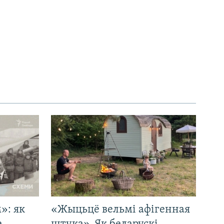
»: як
«Жыцьцё вельмі афігенная