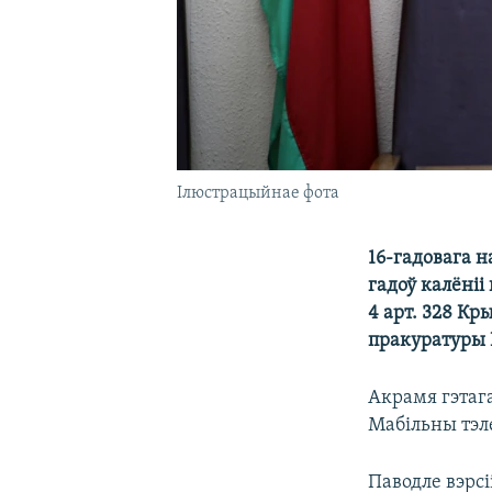
Ілюстрацыйнае фота
16-гадовага н
гадоў калёні
4 арт. 328 Кр
пракуратуры 
Акрамя гэтага
Мабільны тэл
Паводле вэрсі