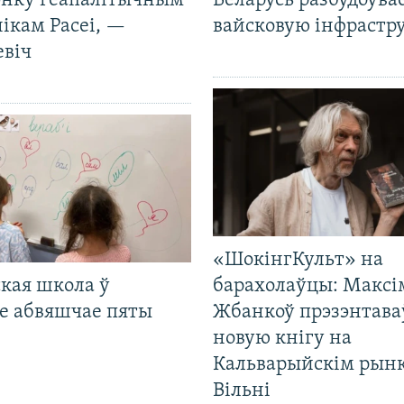
нку геапалітычным
Беларусь разбудоўва
ікам Расеі, —
вайсковую інфрастр
евіч
«ШокінгКульт» на
кая школа ў
барахолаўцы: Максі
е абвяшчае пяты
Жбанкоў прэзэнтава
новую кнігу на
Кальварыйскім рынк
Вільні