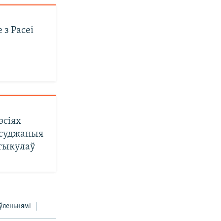
 з Расеі
эсіях
асуджаныя
тыкулаў
ўленьнямі