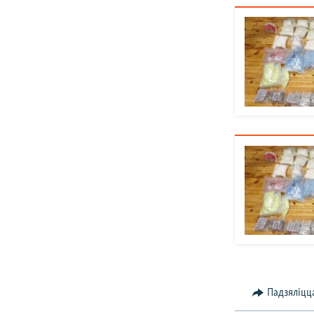
Падзяліцц