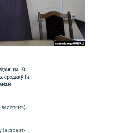
дзілі на 10
 сродкаў (ч.
льнай
 велічынь).
 інтэрнэт-