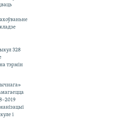
дваць
захоўваньне
кладзе
ыкул 328
е
на тэрмін
атычнага»
дамагаецца
8–2019
уманізацыі
куле і