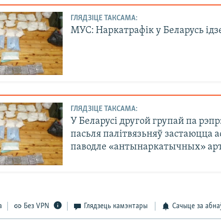
ГЛЯДЗІЦЕ ТАКСАМА:
МУС: Наркатрафік у Беларусь ідзе
ГЛЯДЗІЦЕ ТАКСАМА:
У Беларусі другой групай па рэпр
пасьля палітвязьняў застаюцца 
паводле «антынаркатычных» ар
а
Без VPN
Глядзець камэнтары
Сачыце за абна