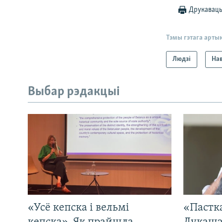
Друкавац
Тэмы гэтага арты
Людзі
На
Выбар рэдакцыі
«Усё кепска і вельмі
«Пастка