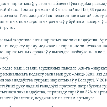
дажы наркотыкаў, у ягоныя абавязкі ўваходзіла раскла
тайніках. Пры затрыманьні ў яго знайшлі 155,33 грама
 рэчыва. Гэта расцанілі як незаконнае з мэтай збыту 
ясьпечных псыхатропных рэчываў у буйным памеры ў с
й групы.
 вельмі жорсткае антынаркатычнае заканадаўства. Арт
нага кодэксу прадугледжвае пакараньне за незаконна
е наркатычных сродкаў у выглядзе пазбаўленьня волі 
адоў.
7 годзе маці і сваякі асуджаных паводле 328-га «нарк
рымінальнага кодэксу заснавалі рух «Маці-328», які 
я заканадаўства супраць наркотыкаў у Беларусі. У 201
стаўнікі руху ладзілі галадоўкі пратэсту, патрабуючы г
ычнага заканадаўства, перагляду спраў па 328-м арты
ля непаўналетніх, асуджаных па гэтым артыкуле.