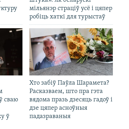
е
штука». Як беларускі
уктуру
мільянэр страціў усё і цяпер
робіць хаткі для турыстаў
Хто забіў Паўла Шарамета?
м
Расказваем, што пра гэта
ў сваю
вядома празь дзесяць гадоў і
дзе цяпер асноўныя
у ў
падазраваныя