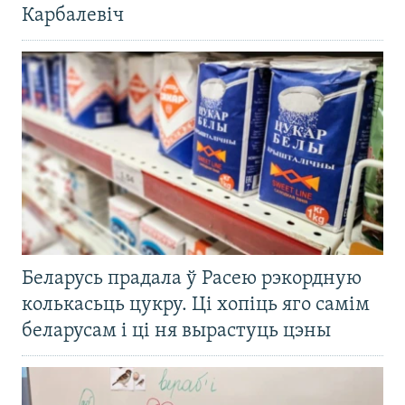
Карбалевіч
Беларусь прадала ў Расею рэкордную
колькасьць цукру. Ці хопіць яго самім
беларусам і ці ня вырастуць цэны