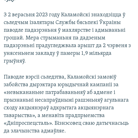
З 2 верасьня 2023 году Каламойскі знаходзіцца ў
сьледчым ізалятары Службы бясьпекі Ўкраіны
паводле падазрэньня ў махлярстве і адмываньні
грошай. Мера стрыманьня па дадзеным
падазрэньні прадугледжвала арышт да 2 чэрвеня з
унясеньнем закладу ў памеры 1,9 мільярда
грыўняў.
Паводле вэрсіі сьледзтва, Каламойскі замовіў
забойства дырэктара юрыдычнай кампаніі за
«невыкананьне патрабаваньняў аб адмене і
прызнаньні несапраўднымі рашэньняў агульнага
сходу акцыянэраў адкрытага акцыянэрнага
таварыства», а менавіта прадпрыемства
«Дніпроспецсталь». Бізнэсовец сваю датычнасьць
да злачынства адмаўляе.