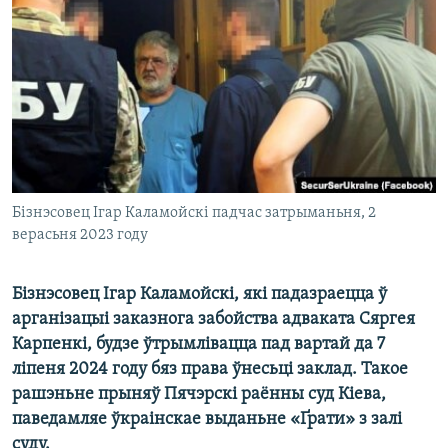
КУЛЬТУРА
МОВА
КАЛЯНДАР
НА ХВАЛЯХ СВАБОДЫ
Бізнэсовец Ігар Каламойскі падчас затрыманьня, 2
верасьня 2023 году
Бізнэсовец Ігар Каламойскі, які падазраецца ў
арганізацыі заказнога забойства адваката Сяргея
Карпенкі, будзе ўтрымлівацца пад вартай да 7
ліпеня 2024 году бяз права ўнесьці заклад. Такое
рашэньне прыняў Пячэрскі раённы суд Кіева,
паведамляе ўкраінскае выданьне «Ґрати» з залі
суду.