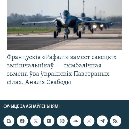
Францускія «Рафалі» замест савецкіх
зьнішчальнікаў — сымбалічная
зьмена ўва ўкраінскіх Паветраных
сілах. Аналіз Свабоды
САЧЫЦЕ ЗА АБНАЎЛЕНЬНЯМІ