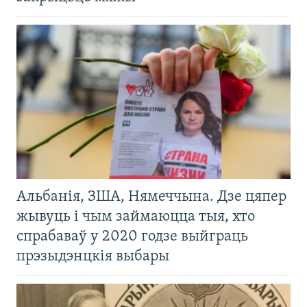
Альбанія, ЗША, Нямеччына. Дзе цяпер
жывуць і чым займаюцца тыя, хто
спрабаваў у 2020 годзе выйграць
прэзыдэнцкія выбары