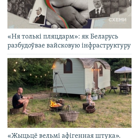
«Ня толькі пляцдарм»: як Беларусь
разбудоўвае вайсковую інфраструктуру
«Жыцьцё вельмі афігенная штука».