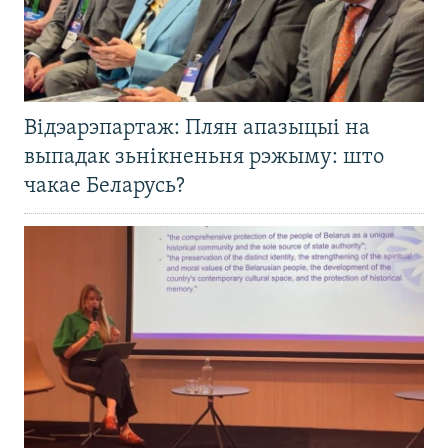
Відэарэпартаж: Плян апазыцыі на
выпадак зьнікненьня рэжыму: што
чакае Беларусь?