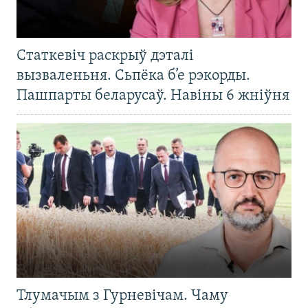
Статкевіч раскрыў дэталі
вызваленьня. Сьпёка б’е рэкорды.
Пашпарты беларусаў. Навіны 6 жніўня
Тлумачым з Гурневічам. Чаму