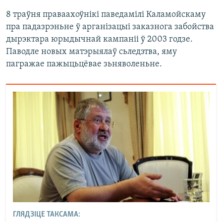
8 траўня праваахоўнікі паведамілі Каламойскаму
пра падазрэньне ў арганізацыі заказнога забойства
дырэктара юрыдычнай кампаніі ў 2003 годзе.
Паводле новых матэрыялаў сьледзтва, яму
пагражае пажыцьцёвае зьняволеньне.
ГЛЯДЗІЦЕ ТАКСАМА: