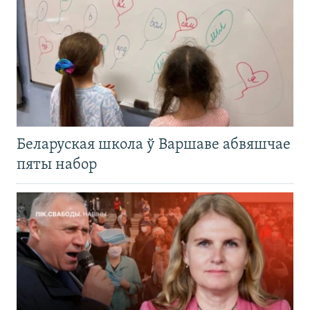
Беларуская школа ў Варшаве абвяшчае
пяты набор