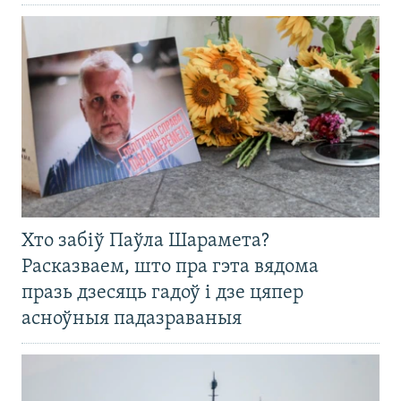
Хто забіў Паўла Шарамета?
Расказваем, што пра гэта вядома
празь дзесяць гадоў і дзе цяпер
асноўныя падазраваныя