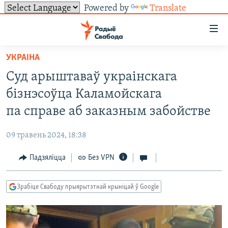
Powered by
Translate
Лінкі
ўнівэрсальнага
доступу
УКРАІНА
НАВІНЫ
Перайсьці
Суд арыштаваў украінскага
да
ТОЛЬКІ НА СВАБОДЗЕ
УСЕ НАВІНЫ
бізнэсоўца Каламойскага
галоўнага
СУВЯЗЬ
ВІДЭА І ФОТА
ТЭСТЫ
зьместу
па справе аб заказным забойстве
Перайсьці
ПАДПІСАЦЦА
ЛЮДЗІ
БЛОГІ
АБЫСЬЦІ БЛЯКАВАНЬНЕ
да
09 травень 2024, 18:38
ПАЛІТЫКА
ГІСТОРЫЯ НА СВАБОДЗЕ
ПАДЗЯЛІЦЦА ІНФАРМАЦЫЯЙ
RSS
галоўнай
САЧЫЦЕ ЗА АБНАЎЛЕНЬНЯМІ
Падзяліцца
Без VPN
навігацыі
ЭКАНОМІКА
ПАДКАСТЫ
ПАДКАСТЫ
Перайсьці
ВАЙНА
КНІГІ
FACEBOOK
да
Зрабіце Свабоду прыярытэтнай крыніцай ў Google
БЕЛАРУСЫ НА ВАЙНЕ
АЎДЫЁКНІГІ
TWITTER
пошуку
ПАЛІТВЯЗЬНІ
PREMIUM
Усе сайты РС/РСЭ