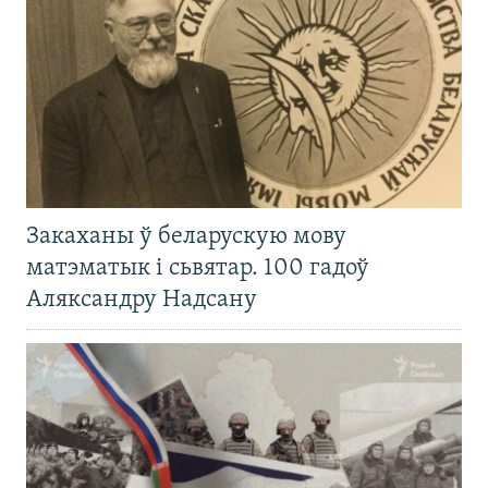
Закаханы ў беларускую мову
матэматык і сьвятар. 100 гадоў
Аляксандру Надсану