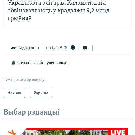
Украінскага алігарха Каламойскага
абвінавачваюць у крадзяжы 9,2 млрд
грыўняў
Падзяліцца
Без VPN
Сачыце за абнаўленьнямі
Тэмы гэтага артыкулу
Навіны
Украіна
Выбар рэдакцыі