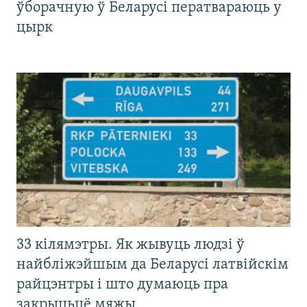
ўборачную ў Беларусі ператвараюць у
цырк
33 кілямэтры. Як жывуць людзі ў
найбліжэйшым да Беларусі латвійскім
райцэнтры і што думаюць пра
закрыцьцё мяжы