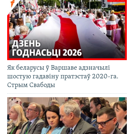
Як беларусы ў Варшаве адзначылі
шостую гадавіну пратэстаў 2020-га.
Стрым Свабоды