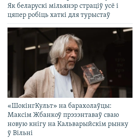
Як беларускі мільянэр страціў усё і
цяпер робіць хаткі для турыстаў
«ШокінгКульт» на барахолаўцы:
Максім Жбанкоў прэзэнтаваў сваю
новую кнігу на Кальварыйскім рынку
ў Вільні