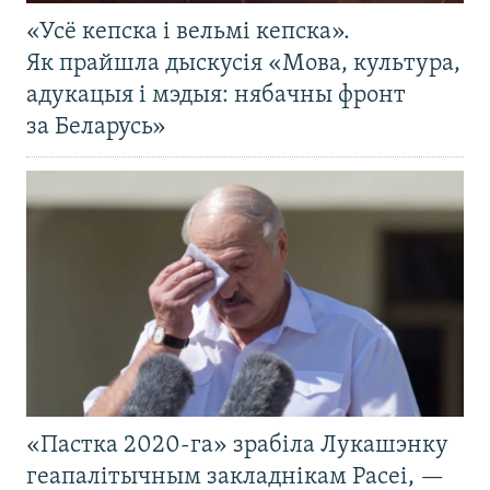
«Усё кепска і вельмі кепска».
Як прайшла дыскусія «Мова, культура,
адукацыя і мэдыя: нябачны фронт
за Беларусь»
«Пастка 2020-га» зрабіла Лукашэнку
геапалітычным закладнікам Расеі, —