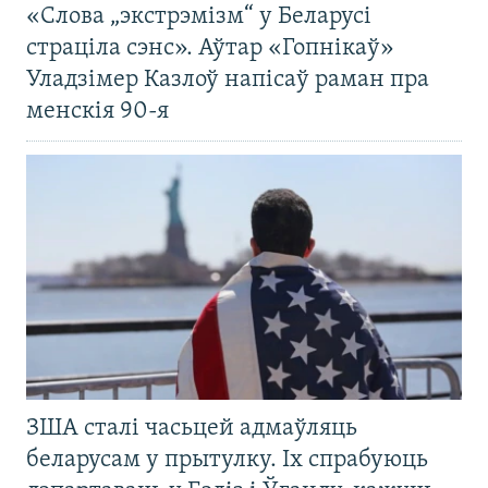
«Слова „экстрэмізм“ у Беларусі
страціла сэнс». Аўтар «Гопнікаў»
Уладзімер Казлоў напісаў раман пра
менскія 90-я
ЗША сталі часьцей адмаўляць
беларусам у прытулку. Іх спрабуюць