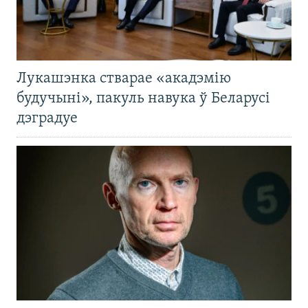
Лукашэнка стварае «акадэмію
будучыні», пакуль навука ў Беларусі
дэградуе