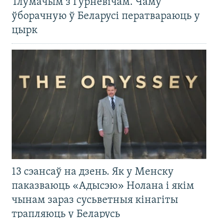
Тлумачым з Гурневічам. Чаму
ўборачную ў Беларусі ператвараюць у
цырк
13 сэансаў на дзень. Як у Менску
паказваюць «Адысэю» Нолана і якім
чынам зараз сусьветныя кінагіты
трапляюць у Беларусь