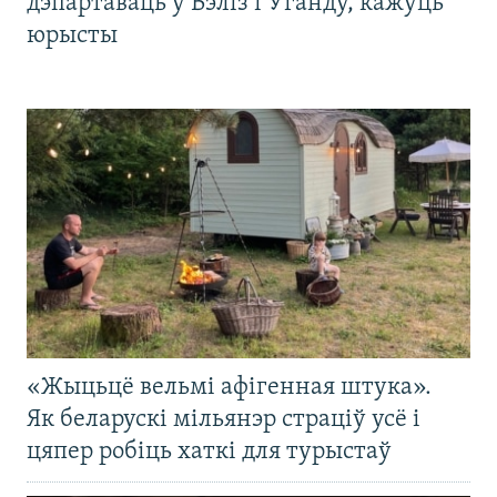
дэпартаваць у Бэліз і Ўганду, кажуць
юрысты
«Жыцьцё вельмі афігенная штука».
Як беларускі мільянэр страціў усё і
цяпер робіць хаткі для турыстаў