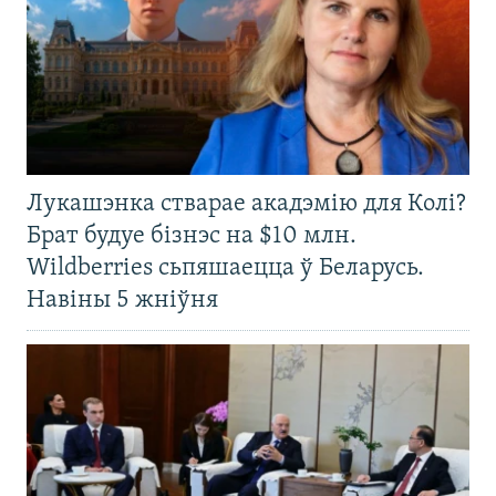
Лукашэнка стварае акадэмію для Колі?
Брат будуе бізнэс на $10 млн.
Wildberries сьпяшаецца ў Беларусь.
Навіны 5 жніўня