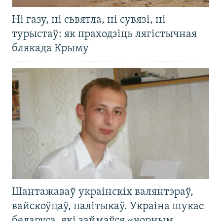
Ні газу, ні сьвятла, ні сувязі, ні
турыстаў: як праходзіць лягістычная
блякада Крыму
Шантажаваў украінскіх валянтэраў,
вайскоўцаў, палітыкаў. Украіна шукае
беларуса, які займаўся «чорным