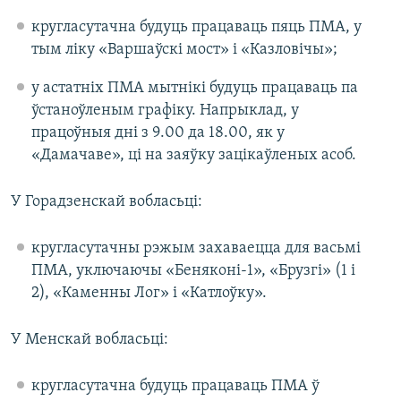
кругласутачна будуць працаваць пяць ПМА, у
тым ліку «Варшаўскі мост» і «Казловічы»;
у астатніх ПМА мытнікі будуць працаваць па
ўстаноўленым графіку. Напрыклад, у
працоўныя дні з 9.00 да 18.00, як у
«Дамачаве», ці на заяўку зацікаўленых асоб.
У Горадзенскай вобласьці:
кругласутачны рэжым захаваецца для васьмі
ПМА, уключаючы «Беняконі-1», «Брузгі» (1 і
2), «Каменны Лог» і «Катлоўку».
У Менскай вобласьці:
кругласутачна будуць працаваць ПМА ў