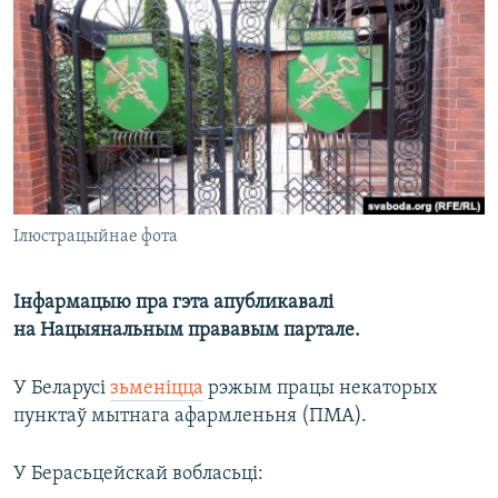
КУЛЬТУРА
МОВА
КАЛЯНДАР
НА ХВАЛЯХ СВАБОДЫ
Ілюстрацыйнае фота
Інфармацыю пра гэта апубликавалі
на Нацыянальным прававым партале.
У Беларусі
зьменіцца
рэжым працы некаторых
пунктаў мытнага афармленьня (ПМА).
У Берасьцейскай вобласьці: