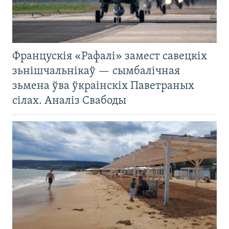
Францускія «Рафалі» замест савецкіх
зьнішчальнікаў — сымбалічная
зьмена ўва ўкраінскіх Паветраных
сілах. Аналіз Свабоды