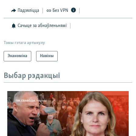
Падзяліцца
Без VPN
Сачыце за абнаўленьнямі
Тэмы гэтага артыкулу
Эканоміка
Навіны
Выбар рэдакцыі