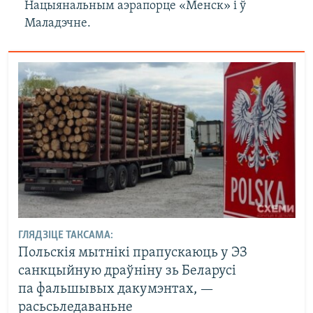
Нацыянальным аэрапорце «Менск» і ў
Маладэчне.
ГЛЯДЗІЦЕ ТАКСАМА:
Польскія мытнікі прапускаюць у ЭЗ
санкцыйную драўніну зь Беларусі
па фальшывых дакумэнтах, —
расьсьледаваньне