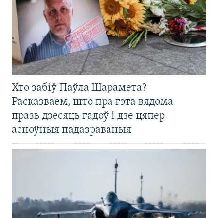
Хто забіў Паўла Шарамета?
Расказваем, што пра гэта вядома
празь дзесяць гадоў і дзе цяпер
асноўныя падазраваныя