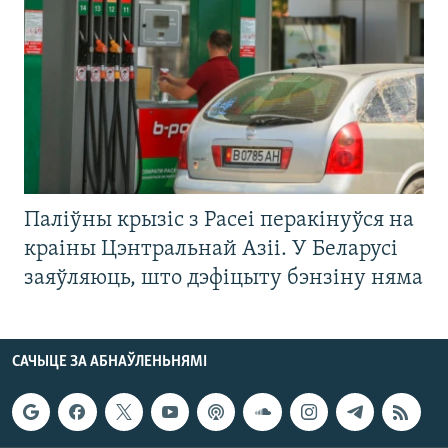
Паліўны крызіс з Расеі перакінуўся на
краіны Цэнтральнай Азіі. У Беларусі
заяўляюць, што дэфіцыту бэнзіну няма
САЧЫЦЕ ЗА АБНАЎЛЕНЬНЯМІ