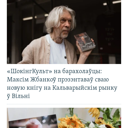
«ШокінгКульт» на барахолаўцы:
Максім Жбанкоў прэзэнтаваў сваю
новую кнігу на Кальварыйскім рынку
ў Вільні