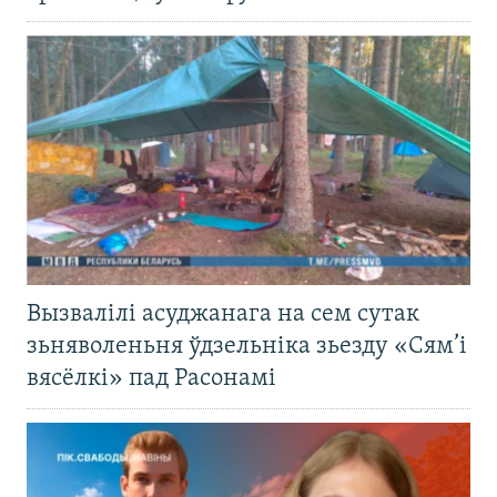
Вызвалілі асуджанага на сем сутак
зьняволеньня ўдзельніка зьезду «Сям’і
вясёлкі» пад Расонамі