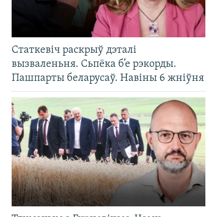
Статкевіч раскрыў дэталі
вызваленьня. Сьпёка б’е рэкорды.
Пашпарты беларусаў. Навіны 6 жніўня