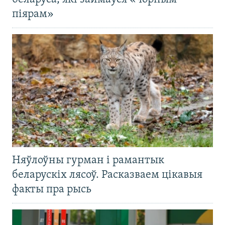
піярам»
Няўлоўны гурман і рамантык
беларускіх лясоў. Расказваем цікавыя
факты пра рысь