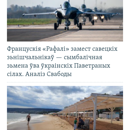
Францускія «Рафалі» замест савецкіх
зьнішчальнікаў — сымбалічная
зьмена ўва ўкраінскіх Паветраных
сілах. Аналіз Свабоды