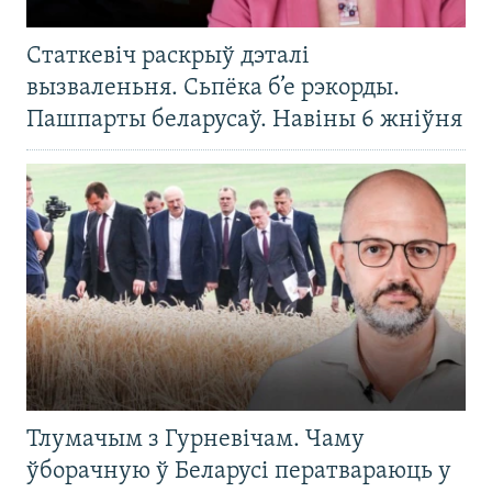
Статкевіч раскрыў дэталі
вызваленьня. Сьпёка б’е рэкорды.
Пашпарты беларусаў. Навіны 6 жніўня
Тлумачым з Гурневічам. Чаму
ўборачную ў Беларусі ператвараюць у