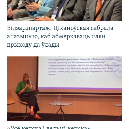
Відэарэпартаж: Ціханоўская сабрала
апазыцыю, каб абмеркаваць плян
прыходу да ўлады
«Усё кепска і вельмі кепска».