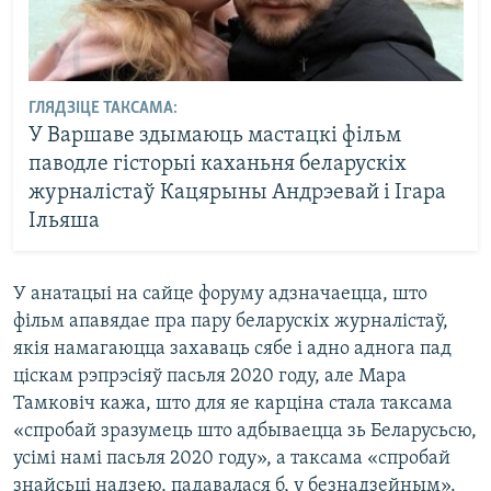
ГЛЯДЗІЦЕ ТАКСАМА:
У Варшаве здымаюць мастацкі фільм
паводле гісторыі каханьня беларускіх
журналістаў Кацярыны Андрэевай і Ігара
Ільяша
У анатацыі на сайце форуму адзначаецца, што
фільм апавядае пра пару беларускіх журналістаў,
якія намагаюцца захаваць сябе і адно аднога пад
ціскам рэпрэсіяў пасьля 2020 году, але Мара
Тамковіч кажа, што для яе карціна стала таксама
«спробай зразумець што адбываецца зь Беларусьсю,
усімі намі пасьля 2020 году», а таксама «спробай
знайсьці надзею, падавалася б, у безнадзейным».