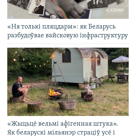
«Ня толькі пляцдарм»: як Беларусь
разбудоўвае вайсковую інфраструктуру
«Жыцьцё вельмі афігенная штука».
Як беларускі мільянэр страціў усё і