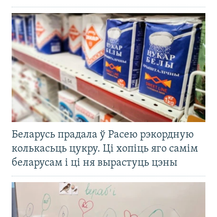
Беларусь прадала ў Расею рэкордную
колькасьць цукру. Ці хопіць яго самім
беларусам і ці ня вырастуць цэны