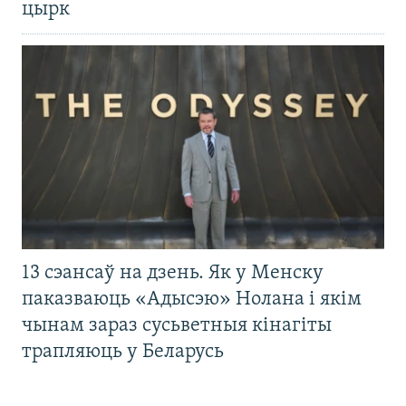
цырк
13 сэансаў на дзень. Як у Менску
паказваюць «Адысэю» Нолана і якім
чынам зараз сусьветныя кінагіты
трапляюць у Беларусь