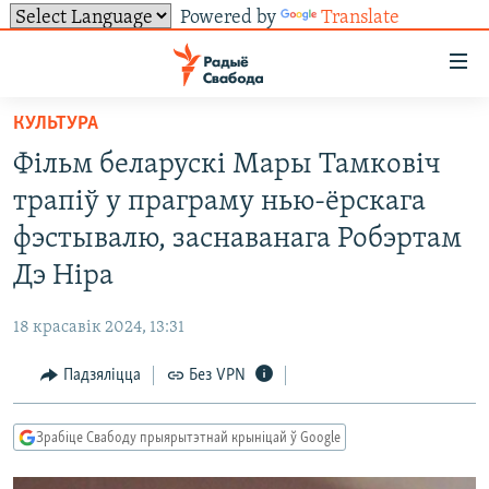
Powered by
Translate
Лінкі
ўнівэрсальнага
доступу
КУЛЬТУРА
НАВІНЫ
Перайсьці
Фільм беларускі Мары Тамковіч
да
ТОЛЬКІ НА СВАБОДЗЕ
УСЕ НАВІНЫ
трапіў у праграму нью-ёрскага
галоўнага
СУВЯЗЬ
ВІДЭА І ФОТА
ТЭСТЫ
зьместу
фэстывалю, заснаванага Робэртам
Перайсьці
ПАДПІСАЦЦА
ЛЮДЗІ
БЛОГІ
АБЫСЬЦІ БЛЯКАВАНЬНЕ
Дэ Ніра
да
ПАЛІТЫКА
ГІСТОРЫЯ НА СВАБОДЗЕ
ПАДЗЯЛІЦЦА ІНФАРМАЦЫЯЙ
RSS
галоўнай
САЧЫЦЕ ЗА АБНАЎЛЕНЬНЯМІ
18 красавік 2024, 13:31
навігацыі
ЭКАНОМІКА
ПАДКАСТЫ
ПАДКАСТЫ
Перайсьці
Падзяліцца
Без VPN
ВАЙНА
КНІГІ
FACEBOOK
да
БЕЛАРУСЫ НА ВАЙНЕ
АЎДЫЁКНІГІ
TWITTER
пошуку
Зрабіце Свабоду прыярытэтнай крыніцай ў Google
ПАЛІТВЯЗЬНІ
PREMIUM
Усе сайты РС/РСЭ