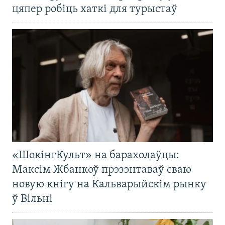
цяпер робіць хаткі для турыстаў
«ШокінгКульт» на барахолаўцы:
Максім Жбанкоў прэзэнтаваў сваю
новую кнігу на Кальварыйскім рынку
ў Вільні