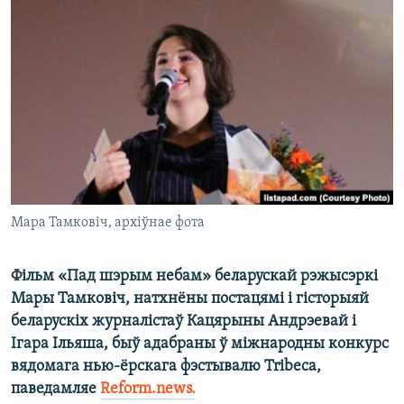
КУЛЬТУРА
МОВА
КАЛЯНДАР
НА ХВАЛЯХ СВАБОДЫ
Мара Тамковіч, архіўнае фота
Фільм «Пад шэрым небам» беларускай рэжысэркі
Мары Тамковіч, натхнёны постацямі і гісторыяй
беларускіх журналістаў Кацярыны Андрэевай і
Ігара Ільяша, быў адабраны ў міжнародны конкурс
вядомага нью-ёрскага фэстывалю Tribeca,
паведамляе
Reform.news.