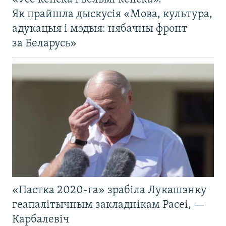
Як прайшла дыскусія «Мова, культура,
адукацыя і мэдыя: нябачны фронт
за Беларусь»
«Пастка 2020-га» зрабіла Лукашэнку
геапалітычным закладнікам Расеі, —
Карбалевіч