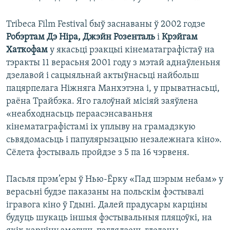
Tribeca Film Festival быў заснаваны ў 2002 годзе
Робэртам Дэ Ніра, Джэйн Розенталь
і
Крэйгам
Хаткофам
у якасьці рэакцыі кінематаграфістаў на
тэракты 11 верасьня 2001 году з мэтай аднаўленьня
дзелавой і сацыяльнай актыўнасьці найбольш
пацярпелага Ніжняга Манхэтэна і, у прыватнасьці,
раёна Трайбэка. Яго галоўнай місіяй заяўлена
«неабходнасьць пераасэнсаваньня
кінематаграфістамі іх уплыву на грамадзкую
сьвядомасьць і папулярызацыю незалежнага кіно».
Сёлета фэстываль пройдзе з 5 па 16 чэрвеня.
Пасьля прэм’еры ў Нью-Ёрку «Пад шэрым небам» у
верасьні будзе паказаны на польскім фэстывалі
ігравога кіно ў Гдыні. Далей прадусары карціны
будуць шукаць іншыя фэстывальныя пляцоўкі, на