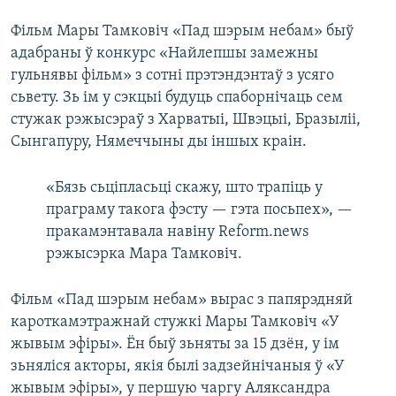
Фільм Мары Тамковіч «Пад шэрым небам» быў
адабраны ў конкурс «Найлепшы замежны
гульнявы фільм» з сотні прэтэндэнтаў з усяго
сьвету. Зь ім у сэкцыі будуць спаборнічаць сем
стужак рэжысэраў з Харватыі, Швэцыі, Бразыліі,
Сынгапуру, Нямеччыны ды іншых краін.
«Бязь сьціпласьці скажу, што трапіць у
праграму такога фэсту — гэта посьпех», —
пракамэнтавала навіну Reform.news
рэжысэрка Мара Тамковіч.
Фільм «Пад шэрым небам» вырас з папярэдняй
кароткамэтражнай стужкі Мары Тамковіч «У
жывым эфіры». Ён быў зьняты за 15 дзён, у ім
зьняліся акторы, якія былі задзейнічаныя ў «У
жывым эфіры», у першую чаргу Аляксандра