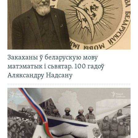
Закаханы ў беларускую мову
матэматык і сьвятар. 100 гадоў
Аляксандру Надсану