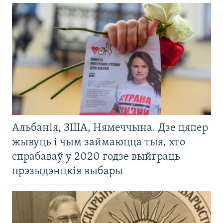
Альбанія, ЗША, Нямеччына. Дзе цяпер
жывуць і чым займаюцца тыя, хто
спрабаваў у 2020 годзе выйграць
прэзыдэнцкія выбары