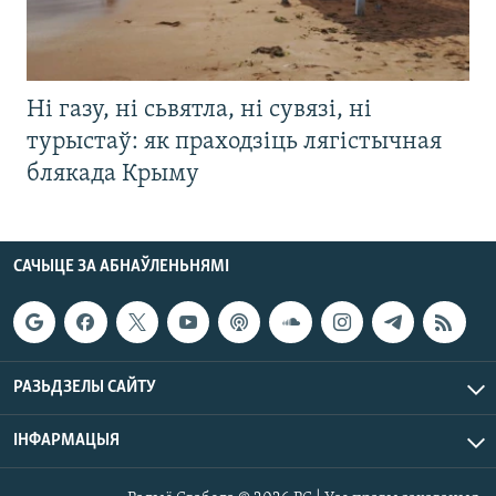
Ні газу, ні сьвятла, ні сувязі, ні
турыстаў: як праходзіць лягістычная
блякада Крыму
САЧЫЦЕ ЗА АБНАЎЛЕНЬНЯМІ
РАЗЬДЗЕЛЫ САЙТУ
ІНФАРМАЦЫЯ