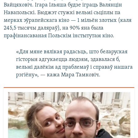
Вайцяховіч. Ігара Ільяша будзе іграць Валянцін
Навапольскі. Бюджэт стужкі вельмі сьціплы па
мерках эўрапейскага кіно — 1 мільён злотых (каля
245,5 тысячы даляраў), на 90% яна была
прафінансаваная Польскім інстытутам кіно.
«Для мяне вялікая радасьць, што беларуская
гісторыя адгукаецца людзям, здавалася б,
вельмі далёкім ад праблемаў і справаў нашага
рэгіёну», — кажа Мара Тамковіч.