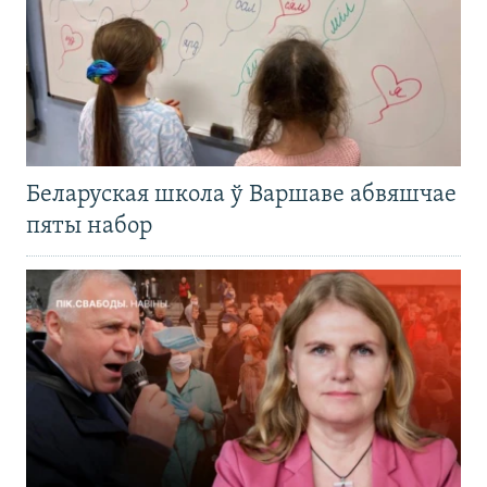
Беларуская школа ў Варшаве абвяшчае
пяты набор