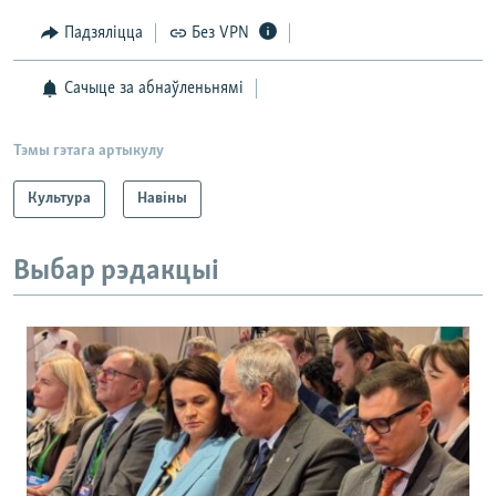
Падзяліцца
Без VPN
Сачыце за абнаўленьнямі
Тэмы гэтага артыкулу
Культура
Навіны
Выбар рэдакцыі