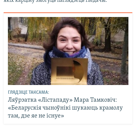
якіх карціну змогуць паглядзець гледачы.
ГЛЯДЗІЦЕ ТАКСАМА:
Ляўрэатка «Лістападу» Мара Тамковіч:
«Беларускія чыноўнікі шукаюць крамолу
там, дзе яе не існуе»