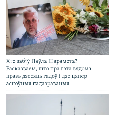
Хто забіў Паўла Шарамета?
Расказваем, што пра гэта вядома
празь дзесяць гадоў і дзе цяпер
асноўныя падазраваныя