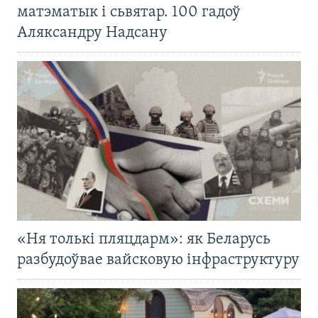
матэматык і сьвятар. 100 гадоў
Аляксандру Надсану
«Ня толькі пляцдарм»: як Беларусь
разбудоўвае вайсковую інфраструктуру