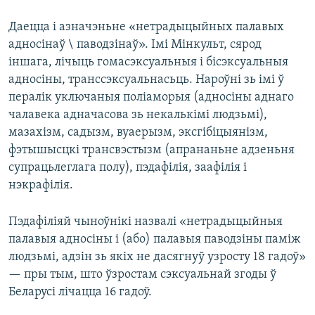
Даецца і азначэньне «нетрадыцыйных палавых
адносінаў \ паводзінаў». Імі Мінкульт, сярод
іншага, лічыць гомасэксуальныя і бісэксуальныя
адносіны, транссэксуальнасьць. Нароўні зь імі ў
пералік уключаныя поліаморыя (адносіны аднаго
чалавека адначасова зь некалькімі людзьмі),
мазахізм, садызм, вуаерызм, эксгібіцыянізм,
фэтышысцкі трансвэстызм (апрананьне адзеньня
супрацьлеглага полу), пэдафілія, заафілія і
нэкрафілія.
Пэдафіліяй чыноўнікі назвалі «нетрадыцыйныя
палавыя адносіны і (або) палавыя паводзіны паміж
людзьмі, адзін зь якіх не дасягнуў узросту 18 гадоў»
— пры тым, што ўзростам сэксуальнай згоды ў
Беларусі лічацца 16 гадоў.