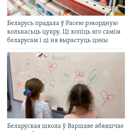
Беларусь прадала ў Расею рэкордную
колькасьць цукру. Ці хопіць яго самім
беларусам і ці ня вырастуць цэны
Беларуская школа ў Варшаве абвяшчае