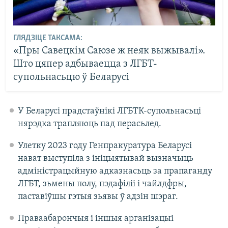
ГЛЯДЗІЦЕ ТАКСАМА:
«Пры Савецкім Саюзе ж неяк выжывалі».
Што цяпер адбываецца з ЛГБТ-
супольнасьцю ў Беларусі
У Беларусі прадстаўнікі ЛГБТК-супольнасьці
нярэдка трапляюць пад перасьлед.
Улетку 2023 году Генпракуратура Беларусі
нават выступіла з ініцыятывай вызначыць
адміністрацыйную адказнасьць за прапаганду
ЛГБТ, зьмены полу, пэдафіліі і чайлдфры,
паставіўшы гэтыя зьявы ў адзін шэраг.
Праваабарончыя і іншыя арганізацыі