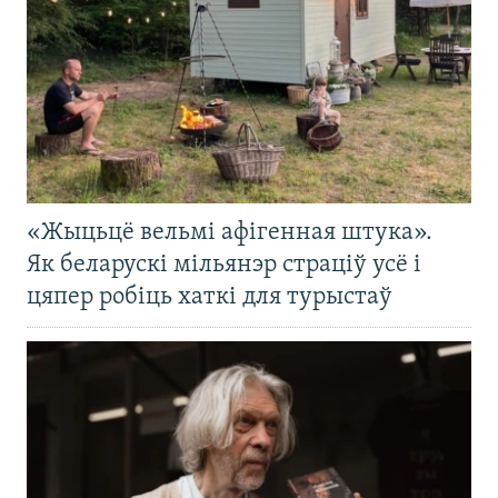
«Жыцьцё вельмі афігенная штука».
Як беларускі мільянэр страціў усё і
цяпер робіць хаткі для турыстаў