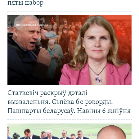
пяты набор
Статкевіч раскрыў дэталі
вызваленьня. Сьпёка б’е рэкорды.
Пашпарты беларусаў. Навіны 6 жніўня