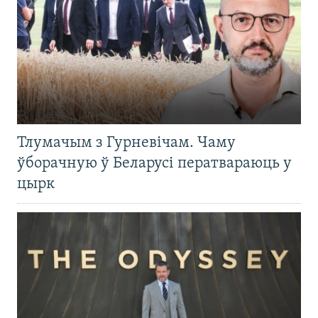
Тлумачым з Гурневічам. Чаму
ўборачную ў Беларусі ператвараюць у
цырк