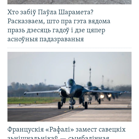
Хто забіў Паўла Шарамета?
Расказваем, што пра гэта вядома
празь дзесяць гадоў і дзе цяпер
асноўныя падазраваныя
Францускія «Рафалі» замест савецкіх
зьнішчальнікаў — сымбалічная