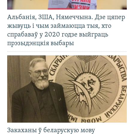
Альбанія, ЗША, Нямеччына. Дзе цяпер
жывуць і чым займаюцца тыя, хто
спрабаваў у 2020 годзе выйграць
прэзыдэнцкія выбары
Закаханы ў беларускую мову