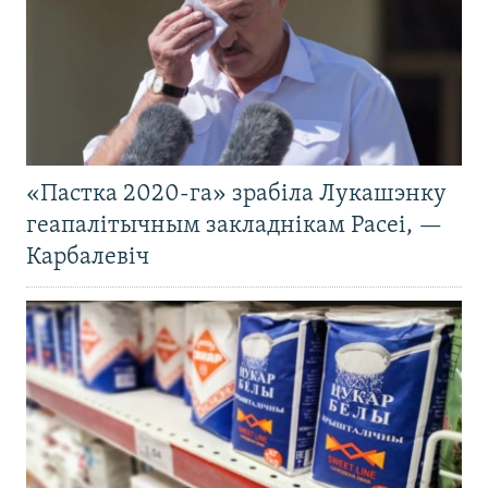
«Пастка 2020-га» зрабіла Лукашэнку
геапалітычным закладнікам Расеі, —
Карбалевіч