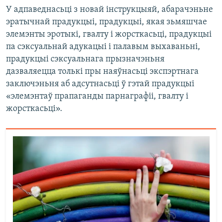
У адпаведнасьці з новай інструкцыяй, абарачэньне
эратычнай прадукцыі, прадукцыі, якая зьмяшчае
элемэнты эротыкі, гвалту і жорсткасьці, прадукцыі
па сэксуальнай адукацыі і палавым выхаваньні,
прадукцыі сэксуальнага прызначэньня
дазваляецца толькі пры наяўнасьці экспэртнага
заключэньня аб адсутнасьці ў гэтай прадукцыі
«элемэнтаў прапаганды парнаграфіі, гвалту і
жорсткасьці».