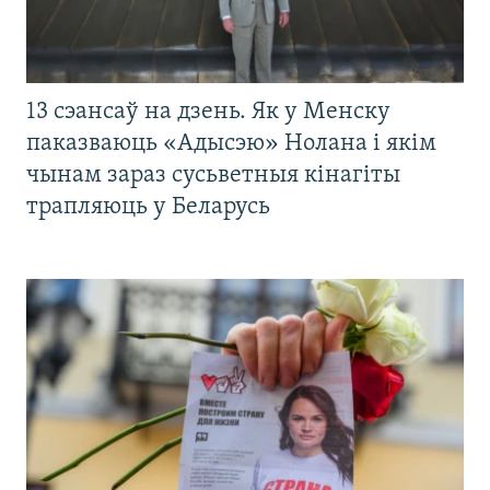
13 сэансаў на дзень. Як у Менску
паказваюць «Адысэю» Нолана і якім
чынам зараз сусьветныя кінагіты
трапляюць у Беларусь