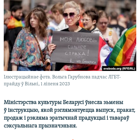
КУЛЬТУРА
МОВА
КАЛЯНДАР
НА ХВАЛЯХ СВАБОДЫ
Ілюстрацыйнае фота. Вольга Гарубнова падчас ЛГБТ-
прайду ў Вільні, 1 ліпеня 2023
Міністэрства культуры Беларусі ўнесла зьмены
ў інструкцыю, якой рэглямэнтуецца выпуск, пракат,
продаж і рэкляма эратычнай прадукцыі і тавараў
сэксуальнага прызначэньня.