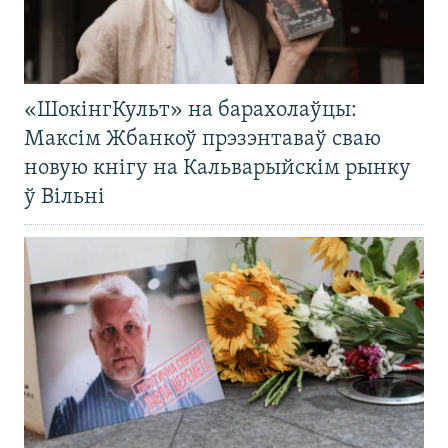
«ШокінгКульт» на барахолаўцы:
Максім Жбанкоў прэзэнтаваў сваю
новую кнігу на Кальварыйскім рынку
ў Вільні