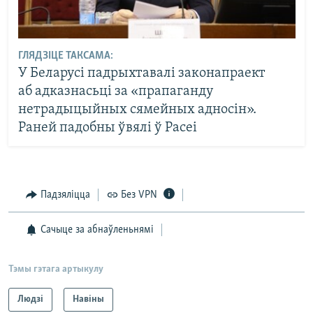
ГЛЯДЗІЦЕ ТАКСАМА:
У Беларусі падрыхтавалі законапраект
аб адказнасьці за «прапаганду
нетрадыцыйных сямейных адносін».
Раней падобны ўвялі ў Расеі
Падзяліцца
Без VPN
Сачыце за абнаўленьнямі
Тэмы гэтага артыкулу
Людзі
Навіны