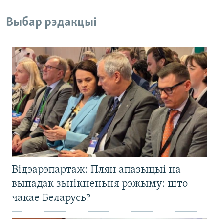
Выбар рэдакцыі
Відэарэпартаж: Плян апазыцыі на
выпадак зьнікненьня рэжыму: што
чакае Беларусь?