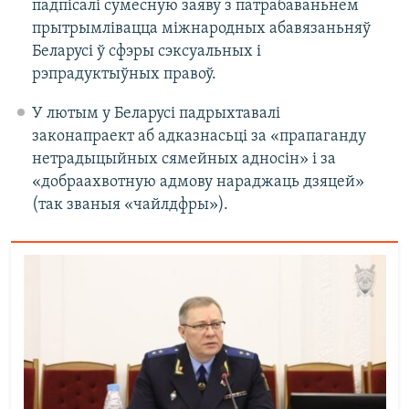
падпісалі сумесную заяву з патрабаваньнем
прытрымлівацца міжнародных абавязаньняў
Беларусі ў сфэры сэксуальных і
рэпрадуктыўных правоў.
У лютым у Беларусі падрыхтавалі
законапраект аб адказнасьці за «прапаганду
нетрадыцыйных сямейных адносін» і за
«добраахвотную адмову нараджаць дзяцей»
(так званыя «чайлдфры»).