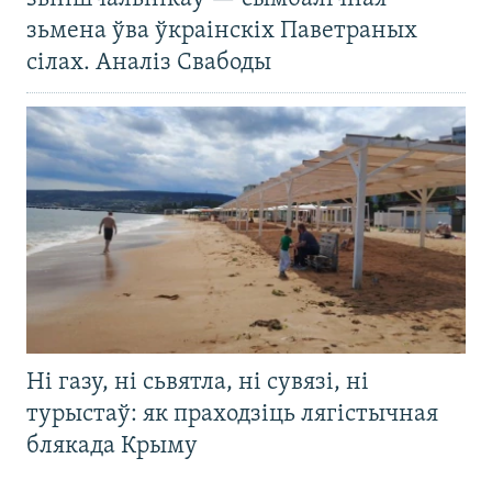
зьмена ўва ўкраінскіх Паветраных
сілах. Аналіз Свабоды
Ні газу, ні сьвятла, ні сувязі, ні
турыстаў: як праходзіць лягістычная
блякада Крыму