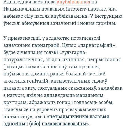
Адпаведная пастанова
апублікаваная
на
Нацыянальным прававым інтэрнэт-партале, яна
набывае сілу пасьля апублікаваньня. У інструкцыю
ўнесьлі абноўленыя азначэньні і новыя тэрміны.
У прыватнасьці, у ведамстве перагледзелі
азначэньне парнаграфіі. Цяпер «парнаграфіяй»
будзе лічыцца ня толькі «вульгарна-
натуралістычная, агідна-цынічная, непрыстойная
фіксацыя палавых зносінаў, самацэльная,
наўмысная дэманстрацыя большай часткай
аголеных геніталій, антыэстэтычных сцэнаў
палавога акту, сэксуальных скажэньняў, замалёвак
з натуры, якія не адпавядаюць маральным
крытэрам, абражаюць гонар і годнасьць асобы,
ставячы яе на ўзровень праяваў жывёльных
інстынктаў», але і «
нетрадыцыйныя палавыя
адносіны і (або) палавыя паводзіны
».