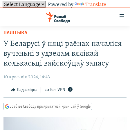
Powered by
Translate
Лінкі
ўнівэрсальнага
доступу
ПАЛІТЫКА
НАВІНЫ
Перайсьці
У Беларусі ў пяці раёнах пачаліся
да
ТОЛЬКІ НА СВАБОДЗЕ
УСЕ НАВІНЫ
вучэньні з удзелам вялікай
галоўнага
СУВЯЗЬ
ВІДЭА І ФОТА
ТЭСТЫ
зьместу
колькасьці вайскоўцаў запасу
Перайсьці
ПАДПІСАЦЦА
ЛЮДЗІ
БЛОГІ
АБЫСЬЦІ БЛЯКАВАНЬНЕ
да
10 красавік 2024, 14:43
ПАЛІТЫКА
ГІСТОРЫЯ НА СВАБОДЗЕ
ПАДЗЯЛІЦЦА ІНФАРМАЦЫЯЙ
RSS
галоўнай
САЧЫЦЕ ЗА АБНАЎЛЕНЬНЯМІ
Падзяліцца
Без VPN
навігацыі
ЭКАНОМІКА
ПАДКАСТЫ
ПАДКАСТЫ
Перайсьці
ВАЙНА
КНІГІ
FACEBOOK
да
Зрабіце Свабоду прыярытэтнай крыніцай ў Google
БЕЛАРУСЫ НА ВАЙНЕ
АЎДЫЁКНІГІ
TWITTER
пошуку
ПАЛІТВЯЗЬНІ
PREMIUM
Усе сайты РС/РСЭ