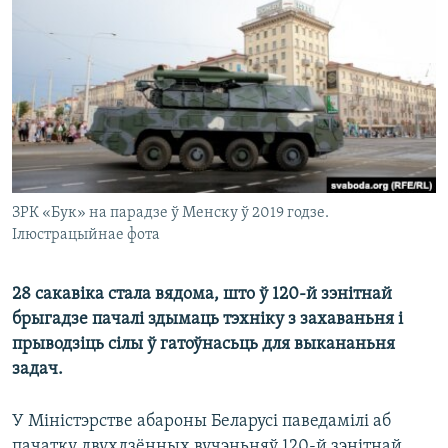
КУЛЬТУРА
МОВА
КАЛЯНДАР
НА ХВАЛЯХ СВАБОДЫ
ЗРК «Бук» на парадзе ў Менску ў 2019 годзе.
Ілюстрацыйнае фота
28 сакавіка стала вядома, што ў 120-й зэнітнай
брыгадзе пачалі здымаць тэхніку з захаваньня і
прыводзіць сілы ў гатоўнасьць для выкананьня
задач.
У Міністэрстве абароны Беларусі паведамілі аб
пачатку двухдзённых вучэньняў 120-й зэнітнай