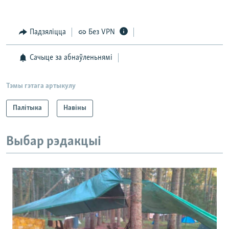
Падзяліцца
Без VPN
Сачыце за абнаўленьнямі
Тэмы гэтага артыкулу
Палітыка
Навіны
Выбар рэдакцыі