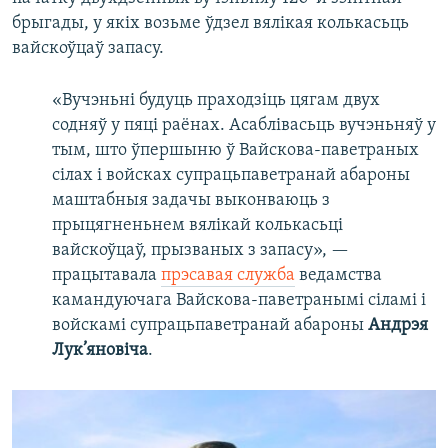
брыгады, у якіх возьме ўдзел вялікая колькасьць
вайскоўцаў запасу.
«Вучэньні будуць праходзіць цягам двух
содняў у пяці раёнах. Асаблівасьць вучэньняў у
тым, што ўпершыню ў Вайскова-паветраных
сілах і войсках супрацьпаветранай абароны
маштабныя задачы выконваюць з
прыцягненьнем вялікай колькасьці
вайскоўцаў, прызваных з запасу», —
працытавала
прэсавая служба
ведамства
камандуючага Вайскова-паветранымі сіламі і
войскамі супрацьпаветранай абароны
Андрэя
Лук’яновіча
.