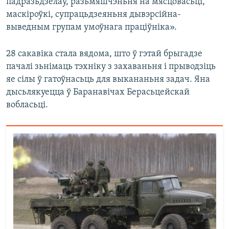
падразьдзелаў, разьмяшчэньня на мясцовасьці,
маскіроўкі, супрацьдзеяньня дывэрсійна-
выведным групам умоўнага праціўніка».
28 сакавіка стала вядома, што ў гэтай брыгадзе
пачалі зьнімаць тэхніку з захаваньня і прыводзіць
яе сілы ў гатоўнасьць для выкананьня задач. Яна
дысьлякуецца ў Баранавічах Берасьцейскай
вобласьці.