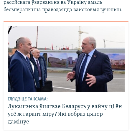
расейскага ўварваньня ва Ўкраіну амаль
бесьперапынна праводзяцца вайсковыя вучэньні.
ГЛЯДЗІЦЕ ТАКСАМА:
Лукашэнка ўцягвае Беларусь у вайну ці ён
усё ж гарант міру? Які вобраз цяпер
дамінуе