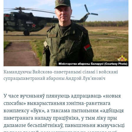
Камандуючы Вайскова-паветранымі сіламі і войскамі
супрацьпаветранай абароны Андрэй Лук’яновіч
У часе вучэньняў плянуюць адпрацаваць «новыя
спосабы» выкарыстаньня зэнітна-ракетнага
комплексу «Бук», а таксама пытаньням «адбіцьця
паветранага нападу праціўніка, у тым ліку пры
дапамозе бесьпілётнікаў, павышэньня жывучасьці