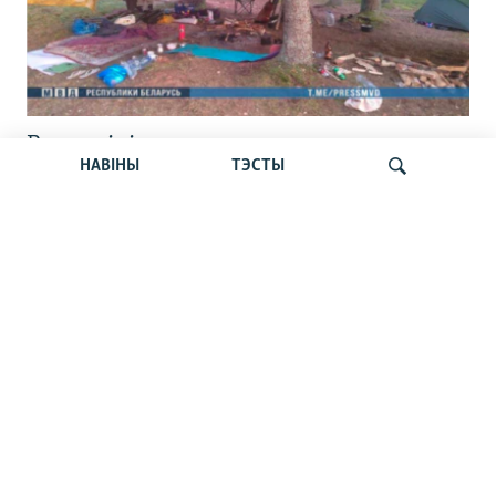
Вызвалілі асуджанага на сем сутак
НАВІНЫ
ТЭСТЫ
зьняволеньня ўдзельніка зьезду «Сям’і
вясёлкі» пад Расонамі
Шукаць