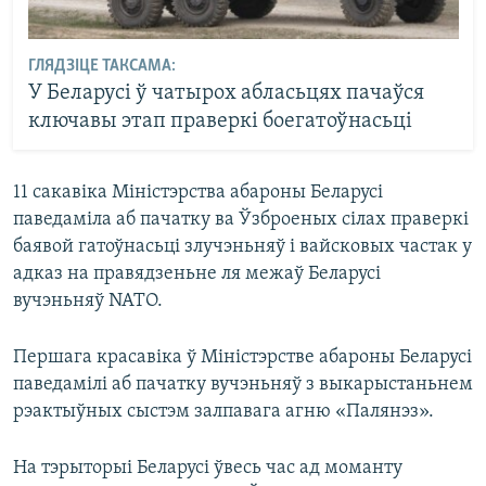
ГЛЯДЗІЦЕ ТАКСАМА:
У Беларусі ў чатырох абласьцях пачаўся
ключавы этап праверкі боегатоўнасьці
11 сакавіка Міністэрства абароны Беларусі
паведаміла аб пачатку ва Ўзброеных сілах праверкі
баявой гатоўнасьці злучэньняў і вайсковых частак у
адказ на правядзеньне ля межаў Беларусі
вучэньняў NATO.
Першага красавіка ў Міністэрстве абароны Беларусі
паведамілі аб пачатку вучэньняў з выкарыстаньнем
рэактыўных сыстэм залпавага агню «Палянэз».
На тэрыторыі Беларусі ўвесь час ад моманту