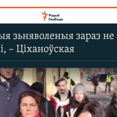
я зьняволеныя зараз не
, – Ціханоўская