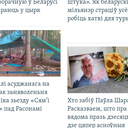
борачную ў Беларусі
штука». Як беларуск
араюць у цырк
мільянэр страціў усё
робіць хаткі для тур
лі асуджанага на
ак зьняволеньня
іка зьезду «Сям’і
Хто забіў Паўла Шар
» пад Расонамі
Расказваем, што пра
вядома празь дзесяць
дзе цяпер асноўныя