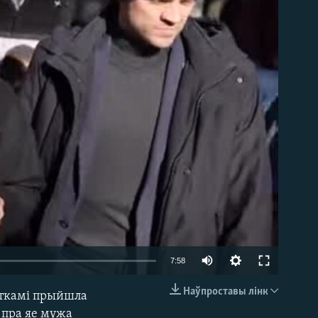
able
Auto
7:58
240p
Наўпроставы лінк
істкамі прыйшла
EMBED
360p
а пра яе мужа