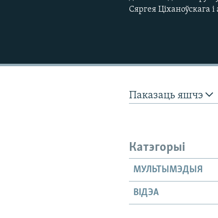
Сяргея Ціханоўскага і 
Паказаць яшчэ
Катэгорыі
МУЛЬТЫМЭДЫЯ
ВІДЭА