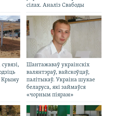
сілах. Аналіз Свабоды
і сувязі,
Шантажаваў украінскіх
одзіць
валянтэраў, вайскоўцаў,
а Крыму
палітыкаў. Украіна шукае
беларуса, які займаўся
«чорным піярам»