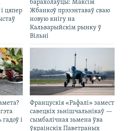
і
барахолаўцы: Максім
 і цяпер
Жбанкоў прэзэнтаваў сваю
ыстаў
новую кнігу на
Кальварыйскім рынку ў
Вільні
амета?
Францускія «Рафалі» замест
 гэта
савецкіх зьнішчальнікаў —
 гадоў і
сымбалічная зьмена ўва
ўкраінскіх Паветраных