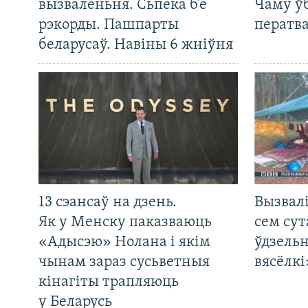
вызваленьня. Сьпёка б’е
Чаму ў
рэкорды. Пашпарты
ператв
беларусаў. Навіны 6 жніўня
13 сэансаў на дзень.
Вызвалі
Як у Менску паказваюць
сем сут
«Адысэю» Нолана і якім
ўдзельн
чынам зараз сусьветныя
вясёлкі
кінагіты трапляюць
у Беларусь