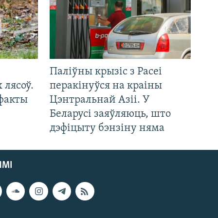
Паліўны крызіс з Расеі
 лясоў.
перакінуўся на краіны
 факты
Цэнтральнай Азіі. У
Беларусі заяўляюць, што
дэфіцыту бэнзіну няма
ЯМІ