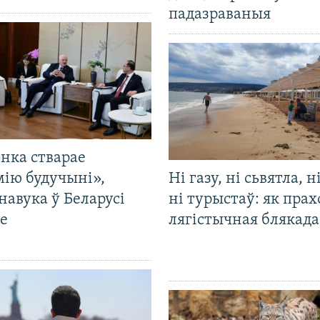
падазраваныя
нка стварае
мію будучыні»,
Ні газу, ні сьвятла, н
навука ў Беларусі
ні турыстаў: як прах
е
лягістычная блякад