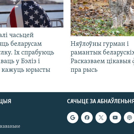
алі часьцей
яць беларусам
Няўлоўны гурман і
лку. Іх спрабуюць
рамантык беларускіх
ваць у Бэліз і
Расказваем цікавыя
, кажуць юрысты
пра рысь
АЦЫЯ
САЧЫЦЕ ЗА АБНАЎЛЕНЬН
якаваньне