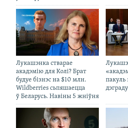
Лукашэнка стварае
Лукашэ
акадэмію для Колі? Брат
«акадэ
будуе бізнэс на $10 млн.
пакуль 
Wildberries сьпяшаецца
дэграду
ў Беларусь. Навіны 5 жніўня