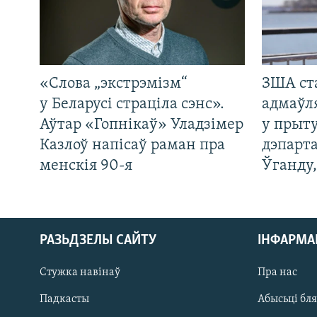
«Слова „экстрэмізм“
ЗША ст
у Беларусі страціла сэнс».
адмаўл
Аўтар «Гопнікаў» Уладзімер
у прыту
Казлоў напісаў раман пра
дэпарта
менскія 90-я
Ўганду
РАЗЬДЗЕЛЫ САЙТУ
ІНФАРМ
Стужка навінаў
Пра нас
Падкасты
Абысьці бл