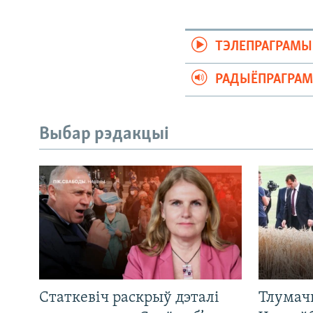
ТЭЛЕПРАГРАМЫ
РАДЫЁПРАГРА
Выбар рэдакцыі
Статкевіч раскрыў дэталі
Тлумач