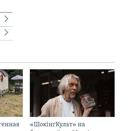
генная
«ШокінгКульт» на