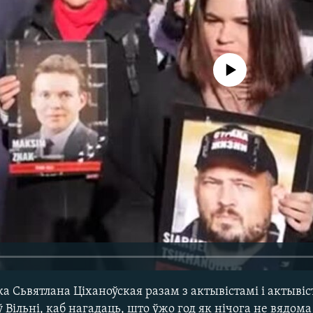
No media source currently avail
а Сьвятлана Ціханоўская разам з актывістамі і актыв
ў Вільні, каб нагадаць, што ўжо год як нічога не вядом