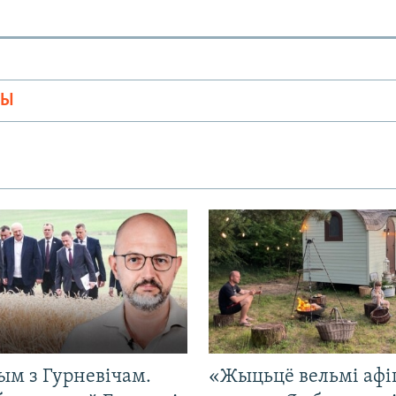
МЫ
ым з Гурневічам.
«Жыцьцё вельмі афі