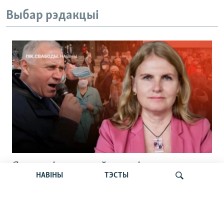
Выбар рэдакцыі
Статкевіч раскрыў дэталі
НАВІНЫ
ТЭСТЫ
вызваленьня. Сьпёка б’е рэкорды.
Пашпарты беларусаў. Навіны 6 жніўня