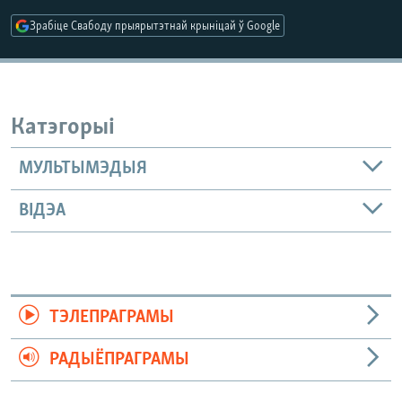
Зрабіце Свабоду прыярытэтнай крыніцай ў Google
Катэгорыі
МУЛЬТЫМЭДЫЯ
ВІДЭА
ТЭЛЕПРАГРАМЫ
РАДЫЁПРАГРАМЫ