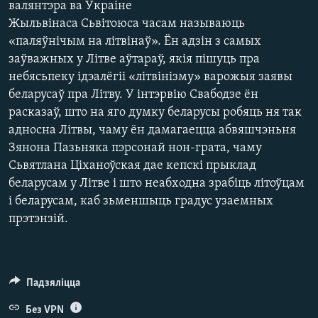
валянтэра ва Ўкраіне
КУЛЬТУРА
МОВА
Жыльвінаса Сьвітоюса часам называюць
КАЛЯНДАР
НА ХВАЛЯХ СВАБОДЫ
«паляўнічым на літвінаў». Ён адзін з самых
заўважных у Літве аўтараў, якія пішуць пра
небясьпеку ідэалёгіі «літвінізму» варожыя заявы
беларусаў пра Літву. У інтэрвію Свабодзе ён
расказаў, што на яго думку беларусы робяць ня так
адносна Літвы, чаму ён дамагаецца абвяшчэньня
Зянона Пазьняка пэрсонай нон-грата, чаму
Сьвятлана Ціханоўская дае кепскі прыклад
беларусам у Літве і што неабходна зрабіць літоўцам
і беларусам, каб зьменшыць градус узаемных
прэтэнзій.
Падзяліцца
Без VPN