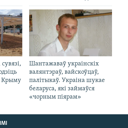
і сувязі,
Шантажаваў украінскіх
одзіць
валянтэраў, вайскоўцаў,
а Крыму
палітыкаў. Украіна шукае
беларуса, які займаўся
«чорным піярам»
ЯМІ