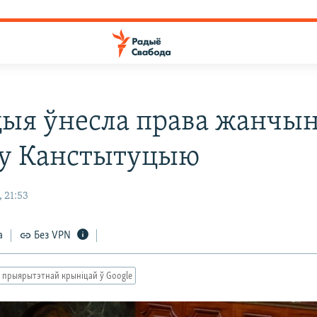
ыя ўнесла права жанчын
 у Канстытуцыю
 21:53
а
Без VPN
 прыярытэтнай крыніцай ў Google