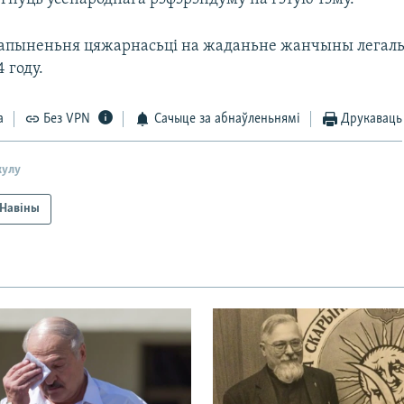
апыненьня цяжарнасьці на жаданьне жанчыны легал
 году.
а
Без VPN
Сачыце за абнаўленьнямі
Друкаваць
кулу
Навіны