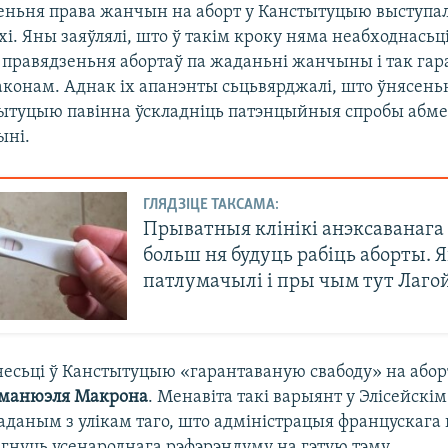
еньня права жанчын на аборт у Канстытуцыю выступал
хі. Яны заяўлялі, што ў такім кроку няма неабходнасьці
правядзеньня абортаў па жаданьні жанчыны і так гар
аконам. Аднак іх апанэнты сьцьвярджалі, што ўнясень
тытуцыю павінна ўскладніць патэнцыйныя спробы абме
ыні.
ГЛЯДЗІЦЕ ТАКСАМА:
Прыватныя клінікі анэксаванаг
больш ня будуць рабіць аборты. Я
патлумачылі і пры чым тут Лаго
несьці ў Канстытуцыю «гарантаваную свабоду» на абор
манюэля Макрона
. Менавіта такі варыянт у Элісейскі
аданым з улікам таго, што адміністрацыя францускага
егнуць усенароднага рэфэрэндуму на гэтую тэму.