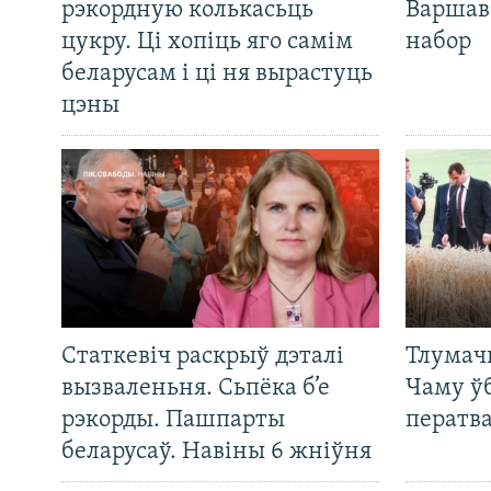
рэкордную колькасьць
Варшав
цукру. Ці хопіць яго самім
набор
беларусам і ці ня вырастуць
цэны
Статкевіч раскрыў дэталі
Тлумач
вызваленьня. Сьпёка б’е
Чаму ў
рэкорды. Пашпарты
ператв
беларусаў. Навіны 6 жніўня