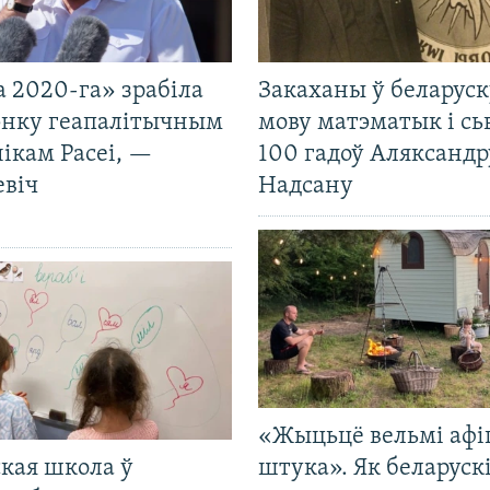
 2020-га» зрабіла
Закаханы ў беларус
нку геапалітычным
мову матэматык і сь
ікам Расеі, —
100 гадоў Аляксандр
евіч
Надсану
«Жыцьцё вельмі афі
кая школа ў
штука». Як беларуск