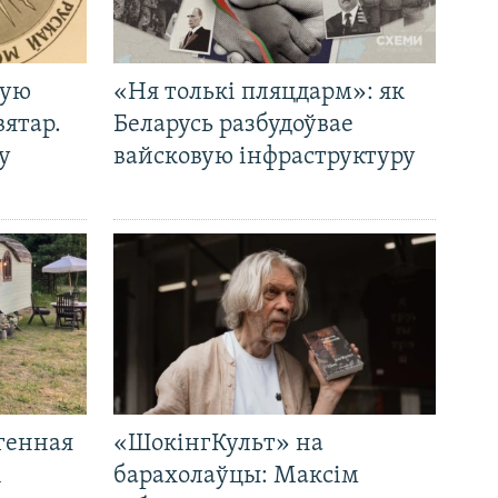
кую
«Ня толькі пляцдарм»: як
вятар.
Беларусь разбудоўвае
у
вайсковую інфраструктуру
генная
«ШокінгКульт» на
і
барахолаўцы: Максім