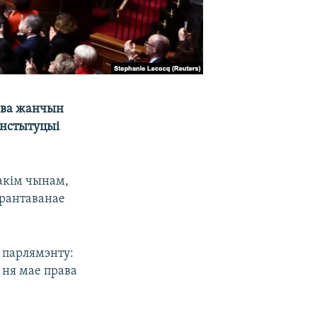
ава жанчын
анстытуцыі
Такім чынам,
арантаванае
 парлямэнту:
 ня мае права