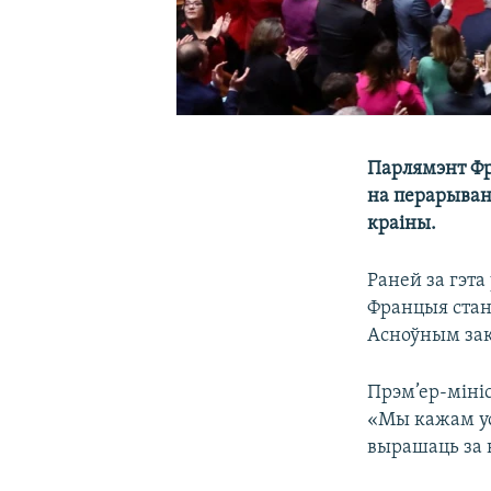
Парлямэнт Фр
на перарыван
краіны.
Раней за гэта
Францыя стане
Асноўным за
Прэм’ер-міні
«Мы кажам ус
вырашаць за 