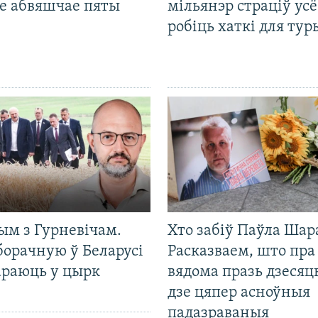
е абвяшчае пяты
мільянэр страціў усё
робіць хаткі для тур
ым з Гурневічам.
Хто забіў Паўла Шар
борачную ў Беларусі
Расказваем, што пра
араюць у цырк
вядома празь дзесяць
дзе цяпер асноўныя
падазраваныя