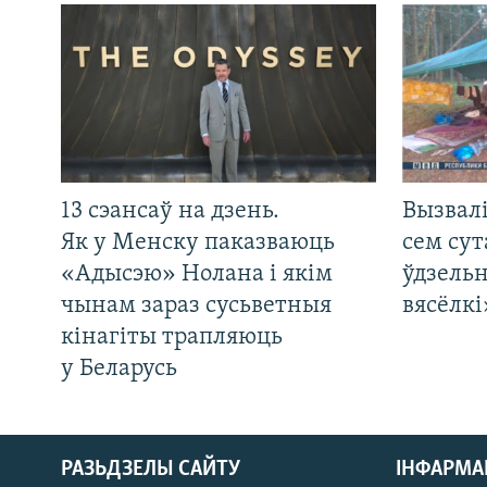
13 сэансаў на дзень.
Вызвалі
Як у Менску паказваюць
сем сут
«Адысэю» Нолана і якім
ўдзельн
чынам зараз сусьветныя
вясёлкі
кінагіты трапляюць
у Беларусь
РАЗЬДЗЕЛЫ САЙТУ
ІНФАРМ