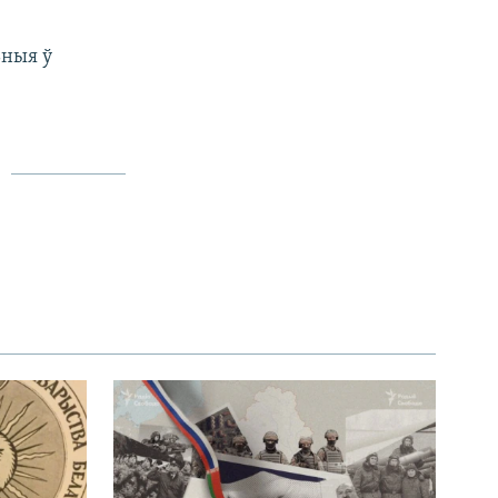
ьныя ў