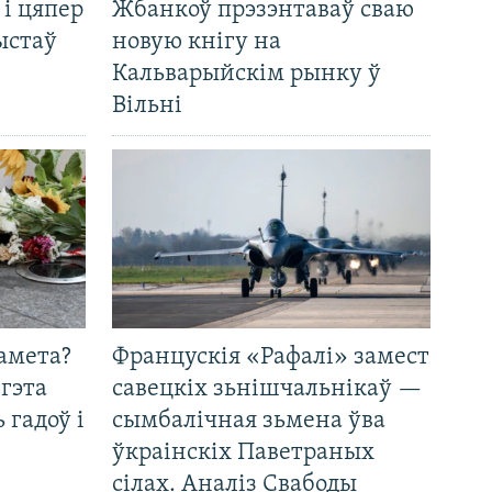
 і цяпер
Жбанкоў прэзэнтаваў сваю
ыстаў
новую кнігу на
Кальварыйскім рынку ў
Вільні
амета?
Францускія «Рафалі» замест
 гэта
савецкіх зьнішчальнікаў —
 гадоў і
сымбалічная зьмена ўва
ўкраінскіх Паветраных
сілах. Аналіз Свабоды