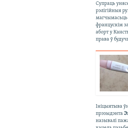
Супраць уняс
рэлігійныя ру
магчымасьць 
францускім з
аборт у Канс
права ў будуч
Ініцыятыва ў
прэзыдэнта
Э
называлі паж
хацела пазьб