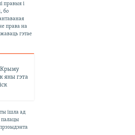
і правыя і
, бо
антаваная
не права на
жаваць гэтае
а Крыму
к яны гэта
йск
ты ішла ад
м палацы
 прэзыдэнта