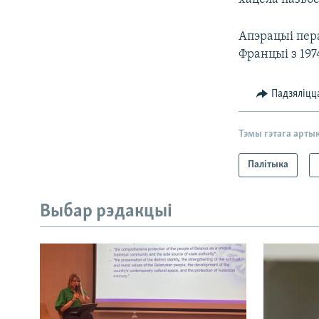
Апэрацыі пер
Францыі з 1974
Падзяліцц
Тэмы гэтага арты
Палітыка
Выбар рэдакцыі