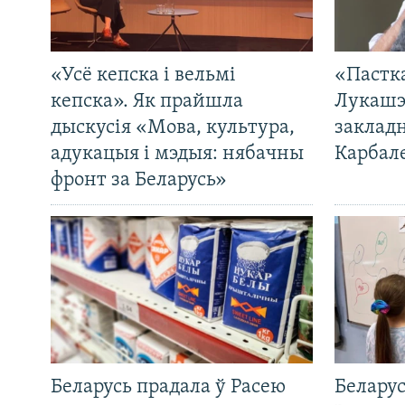
«Усё кепска і вельмі
«Пастка
кепска». Як прайшла
Лукашэ
дыскусія «Мова, культура,
закладн
адукацыя і мэдыя: нябачны
Карбал
фронт за Беларусь»
Беларусь прадала ў Расею
Беларус