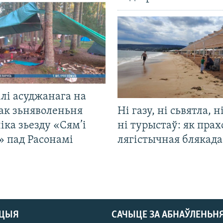
лі асуджанага на
ак зьняволеньня
Ні газу, ні сьвятла, н
іка зьезду «Сям’і
ні турыстаў: як прах
» пад Расонамі
лягістычная блякад
АЦЫЯ
САЧЫЦЕ ЗА АБНАЎЛЕНЬН