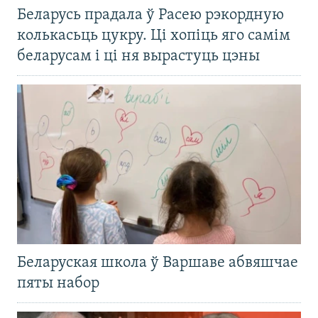
Беларусь прадала ў Расею рэкордную
колькасьць цукру. Ці хопіць яго самім
беларусам і ці ня вырастуць цэны
Беларуская школа ў Варшаве абвяшчае
пяты набор