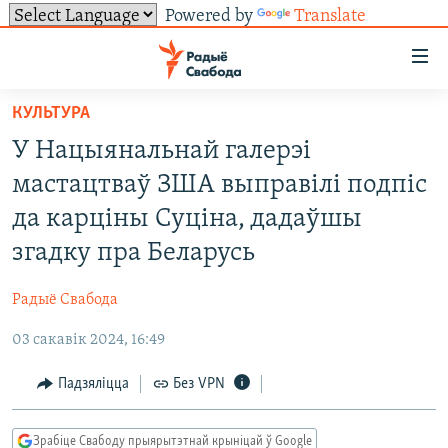
Powered by
Translate
Лінкі
ўнівэрсальнага
доступу
КУЛЬТУРА
НАВІНЫ
Перайсьці
У Нацыянальнай галерэі
да
ТОЛЬКІ НА СВАБОДЗЕ
УСЕ НАВІНЫ
мастацтваў ЗША выправілі подпіс
галоўнага
СУВЯЗЬ
ВІДЭА І ФОТА
ТЭСТЫ
зьместу
да карціны Суціна, дадаўшы
Перайсьці
ПАДПІСАЦЦА
ЛЮДЗІ
БЛОГІ
АБЫСЬЦІ БЛЯКАВАНЬНЕ
згадку пра Беларусь
да
ПАЛІТЫКА
ГІСТОРЫЯ НА СВАБОДЗЕ
ПАДЗЯЛІЦЦА ІНФАРМАЦЫЯЙ
RSS
галоўнай
САЧЫЦЕ ЗА АБНАЎЛЕНЬНЯМІ
Радыё Свабода
навігацыі
ЭКАНОМІКА
ПАДКАСТЫ
ПАДКАСТЫ
Перайсьці
03 сакавік 2024, 16:49
ВАЙНА
КНІГІ
FACEBOOK
да
Падзяліцца
Без VPN
БЕЛАРУСЫ НА ВАЙНЕ
АЎДЫЁКНІГІ
TWITTER
пошуку
ПАЛІТВЯЗЬНІ
PREMIUM
Усе сайты РС/РСЭ
Зрабіце Свабоду прыярытэтнай крыніцай ў Google