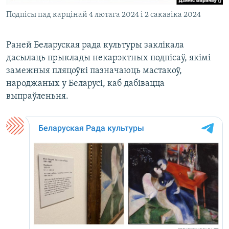
Подпісы пад карцінай 4 лютага 2024 і 2 сакавіка 2024
Раней Беларуская рада культуры заклікала
дасылаць прыклады некарэктных подпісаў, якімі
замежныя пляцоўкі пазначаюць мастакоў,
народжаных у Беларусі, каб дабівацца
выпраўленьня.