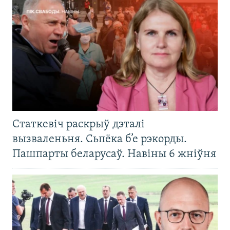
Статкевіч раскрыў дэталі
вызваленьня. Сьпёка б’е рэкорды.
Пашпарты беларусаў. Навіны 6 жніўня