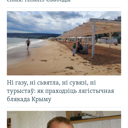
Ні газу, ні сьвятла, ні сувязі, ні
турыстаў: як праходзіць лягістычная
блякада Крыму