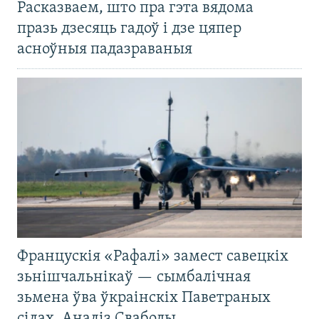
Расказваем, што пра гэта вядома
празь дзесяць гадоў і дзе цяпер
асноўныя падазраваныя
Францускія «Рафалі» замест савецкіх
зьнішчальнікаў — сымбалічная
зьмена ўва ўкраінскіх Паветраных
сілах. Аналіз Свабоды