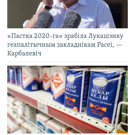
«Пастка 2020-га» зрабіла Лукашэнку
геапалітычным закладнікам Расеі, —
Карбалевіч