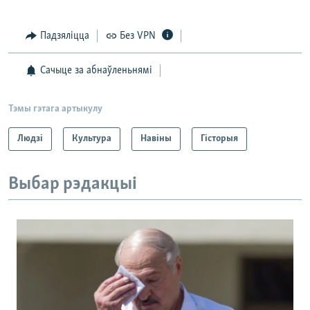
Падзяліцца
Без VPN
Сачыце за абнаўленьнямі
Тэмы гэтага артыкулу
Людзі
Культура
Навіны
Гісторыя
Выбар рэдакцыі