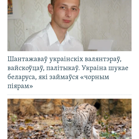
Шантажаваў украінскіх валянтэраў,
вайскоўцаў, палітыкаў. Украіна шукае
беларуса, які займаўся «чорным
піярам»