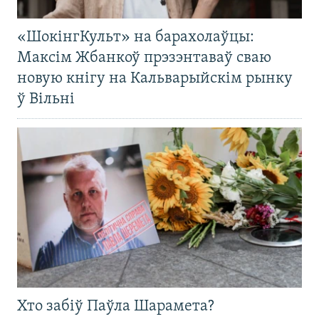
«ШокінгКульт» на барахолаўцы:
Максім Жбанкоў прэзэнтаваў сваю
новую кнігу на Кальварыйскім рынку
ў Вільні
Хто забіў Паўла Шарамета?