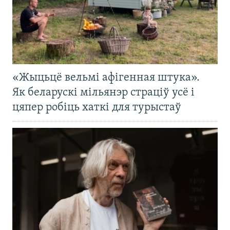
«Жыцьцё вельмі афігенная штука».
Як беларускі мільянэр страціў усё і
цяпер робіць хаткі для турыстаў