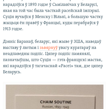
нарадзіўся ў 1893 годзе ў Сьмілавічах у Беларусі,
якая на той час была часткай расейскай імпэрыі.
Суцін вучыўся ў Менску і Вільні, а большую частку
жыцьця ён правёў у Францыі, куды перабраўся ў
1913 годзе.
Дзяніс Баранаў, беларус, які жыве ў ЗША, наведаў
выставу ў лютым і
зьвярнуў
увагу куратараў на
неадпаведны подпіс. Цяпер подпіс памянялі,
пазначыўшы, што Суцін — гэта францускі мастак,
які нарадзіўся ў тагачаснай «Расеі» там, дзе цяпер
Беларусь.