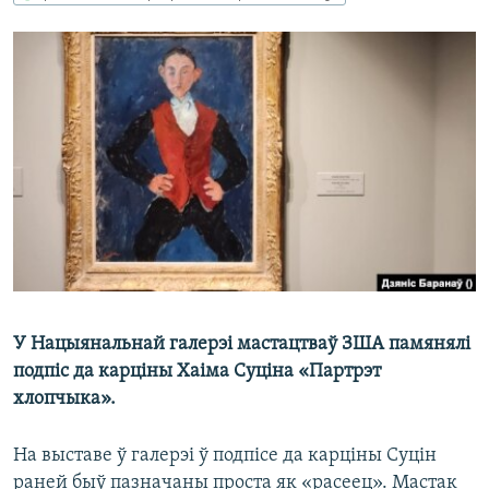
КУЛЬТУРА
МОВА
КАЛЯНДАР
НА ХВАЛЯХ СВАБОДЫ
У Нацыянальнай галерэі мастацтваў ЗША памянялі
подпіс да карціны Хаіма Суціна «Партрэт
хлопчыка».
На выставе ў галерэі ў подпісе да карціны Суцін
раней быў пазначаны проста як «расеец». Мастак