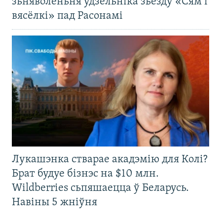
зьняволеньня ўдзельніка зьезду «Сям’і
вясёлкі» пад Расонамі
Лукашэнка стварае акадэмію для Колі?
Брат будуе бізнэс на $10 млн.
Wildberries сьпяшаецца ў Беларусь.
Навіны 5 жніўня