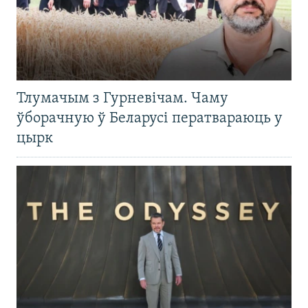
Тлумачым з Гурневічам. Чаму
ўборачную ў Беларусі ператвараюць у
цырк