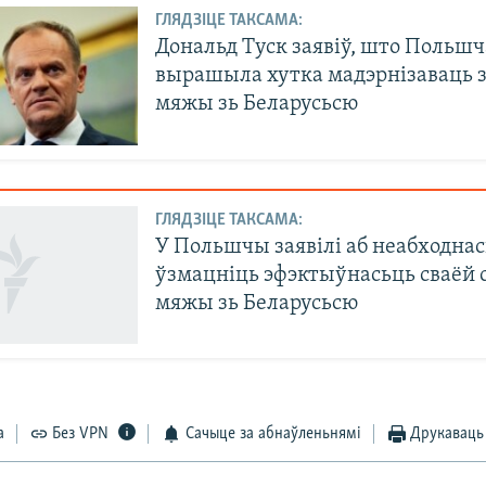
ГЛЯДЗІЦЕ ТАКСАМА:
Дональд Туск заявіў, што Польшч
вырашыла хутка мадэрнізаваць з
мяжы зь Беларусьсю
ГЛЯДЗІЦЕ ТАКСАМА:
У Польшчы заявілі аб неабходнас
ўзмацніць эфэктыўнасьць сваёй 
мяжы зь Беларусьсю
а
Без VPN
Сачыце за абнаўленьнямі
Друкаваць