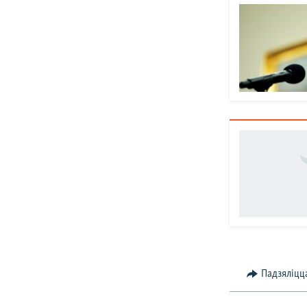
Падзяліцц