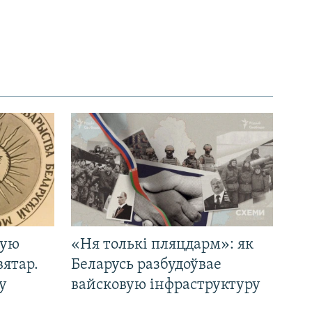
кую
«Ня толькі пляцдарм»: як
вятар.
Беларусь разбудоўвае
у
вайсковую інфраструктуру