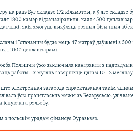
ру на рацэ Буг складзе 172 кілямэтры, а ў яго складзе 
аля 1800 камэр відэаназіраньня, каля 4500 цеплавізар
датчыкі, якія змогуць выяўляць розныя фізычныя аб’ек
іслачы і Істачанцы будзе мець 47 мэтраў даўжыні з 500
ня і 1000 цеплавізарамі.
жба Польшчы ўжо заключыла кантракты з падрадчыка
аць работы. Іх мусяць завяршыць цягам 10-12 месяцаў
 што электронная загарода спраектаваная такім чынам,
плівала ўсю працягласьць мяжы зь Беларусьсю, улічва
м існуючага рэльефу.
м з польскім урадам фінансуе Эўразьвяз.