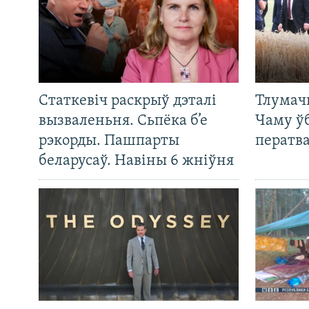
Статкевіч раскрыў дэталі
Тлумач
вызваленьня. Сьпёка б’е
Чаму ў
рэкорды. Пашпарты
ператв
беларусаў. Навіны 6 жніўня