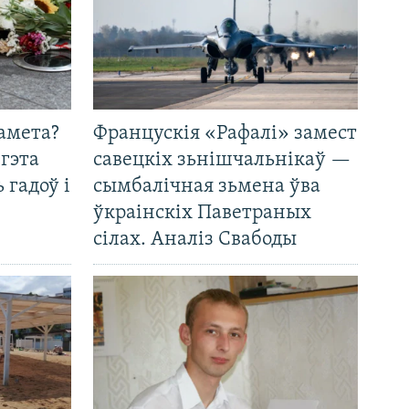
амета?
Францускія «Рафалі» замест
 гэта
савецкіх зьнішчальнікаў —
 гадоў і
сымбалічная зьмена ўва
ўкраінскіх Паветраных
сілах. Аналіз Свабоды