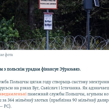
ае фота
м з польскім урадам фінансуе Эўразьвяз.
жба Польшчы цягам году створыць сыстэму электрон
усьсю на рэках Буг, Сьвіслач і Істачанка. Як адзначаец
аведамленьні
памежнай службы Польшчы, агульны ко
 за 364 мільёнаў злотых (прыблізна 90 мільёнаў даляр
— РС).