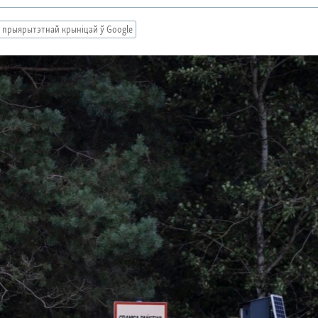
 прыярытэтнай крыніцай ў Google