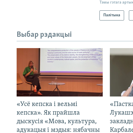
Тэмы гэтага арты
Палітыка
Выбар рэдакцыі
«Усё кепска і вельмі
«Пастка
кепска». Як прайшла
Лукашэ
дыскусія «Мова, культура,
закладн
адукацыя і мэдыя: нябачны
Карбал