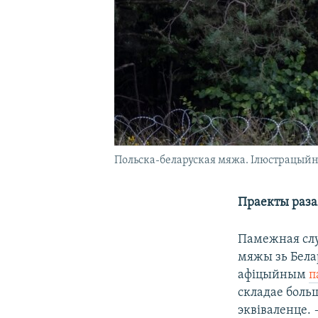
Польска-беларуская мяжа. Ілюстрацыйн
Праекты раза
Памежная слу
мяжы зь Белар
афіцыйным
п
складае больш
эквіваленце. 