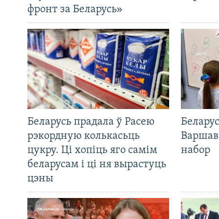
фронт за Беларусь»
Беларусь прадала ў Расею
Беларус
рэкордную колькасьць
Варшав
цукру. Ці хопіць яго самім
набор
беларусам і ці ня вырастуць
цэны