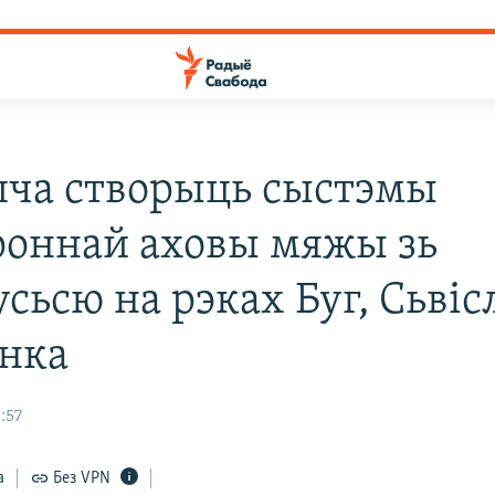
ча створыць сыстэмы
роннай аховы мяжы зь
сьсю на рэках Буг, Сьвісл
анка
:57
а
Без VPN