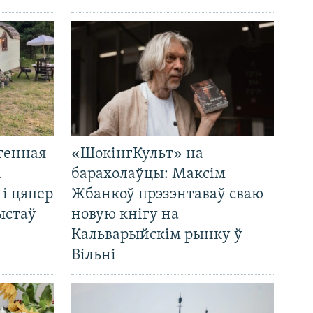
генная
«ШокінгКульт» на
і
барахолаўцы: Максім
 і цяпер
Жбанкоў прэзэнтаваў сваю
ыстаў
новую кнігу на
Кальварыйскім рынку ў
Вільні