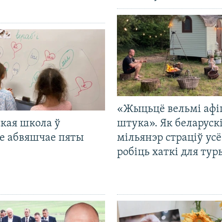
«Жыцьцё вельмі афі
кая школа ў
штука». Як беларуск
е абвяшчае пяты
мільянэр страціў усё
робіць хаткі для тур