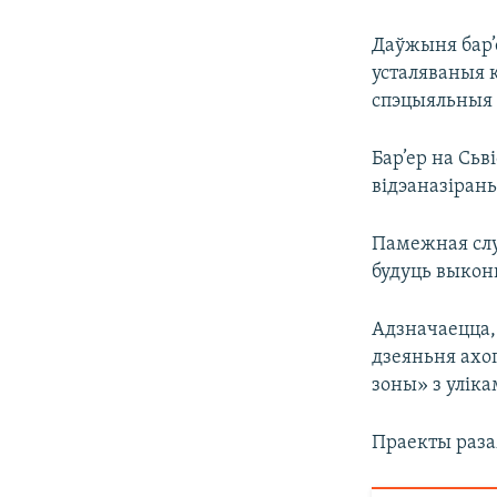
Даўжыня бар’е
усталяваныя к
спэцыяльныя 
Бар’ер на Сьв
відэаназірань
Памежная слу
будуць выконв
Адзначаецца,
дзеяньня ахо
зоны» з уліка
Праекты раза