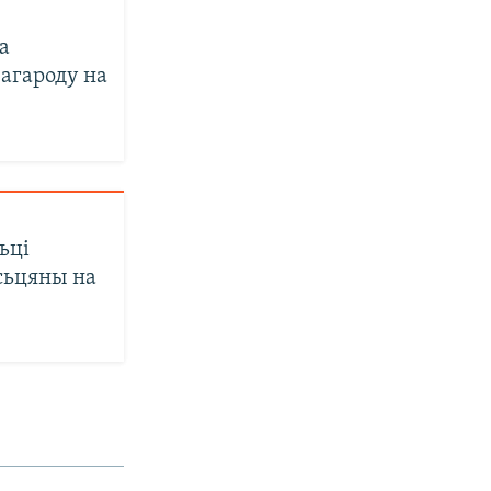
а
агароду на
ьці
сьцяны на