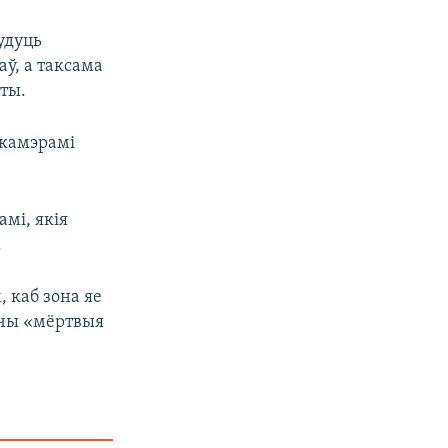
будуць
аў, а таксама
ты.
 камэрамі
мі, якія
.
 каб зона яе
ючы «мёртвыя