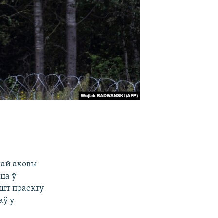
най аховы
ца ў
шт праекту
аў у