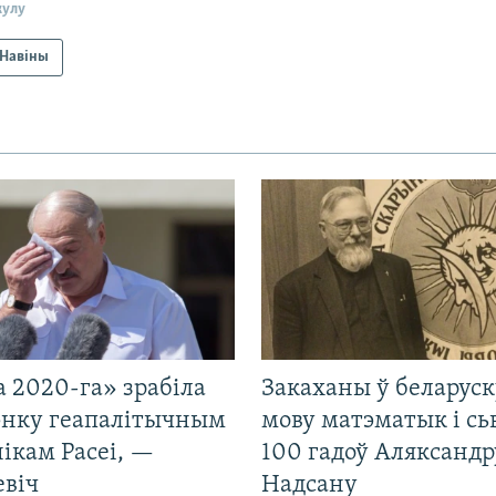
кулу
Навіны
 2020-га» зрабіла
Закаханы ў беларус
нку геапалітычным
мову матэматык і сь
ікам Расеі, —
100 гадоў Аляксандр
евіч
Надсану