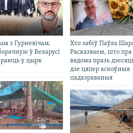
ым з Гурневічам.
Хто забіў Паўла Шар
борачную ў Беларусі
Расказваем, што пра
араюць у цырк
вядома празь дзесяць
дзе цяпер асноўныя
падазраваныя