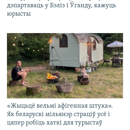
дэпартаваць у Бэліз і Ўганду, кажуць
юрысты
«Жыцьцё вельмі афігенная штука».
Як беларускі мільянэр страціў усё і
цяпер робіць хаткі для турыстаў