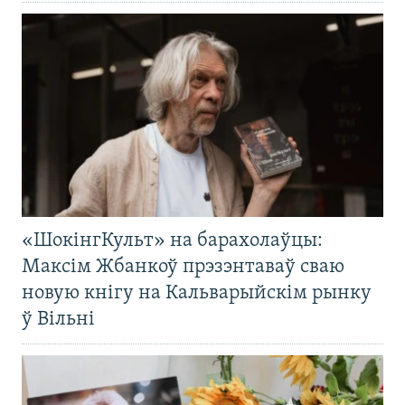
«ШокінгКульт» на барахолаўцы:
Максім Жбанкоў прэзэнтаваў сваю
новую кнігу на Кальварыйскім рынку
ў Вільні