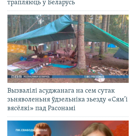
трапляюць у Беларусь
Вызвалілі асуджанага на сем сутак
зьняволеньня ўдзельніка зьезду «Сям’і
вясёлкі» пад Расонамі