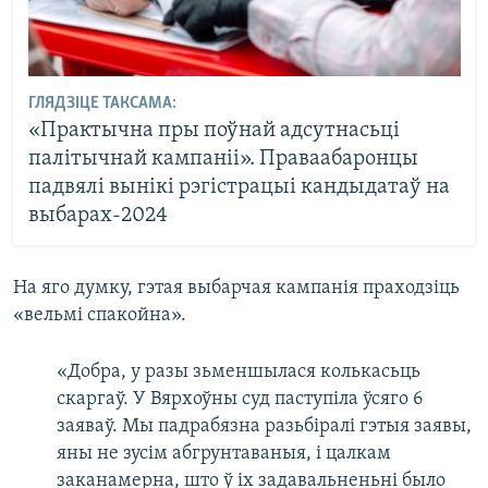
ГЛЯДЗІЦЕ ТАКСАМА:
«Практычна пры поўнай адсутнасьці
палітычнай кампаніі». Праваабаронцы
падвялі вынікі рэгістрацыі кандыдатаў на
выбарах-2024
На яго думку, гэтая выбарчая кампанія праходзіць
«вельмі спакойна».
«Добра, у разы зьменшылася колькасьць
скаргаў. У Вярхоўны суд паступіла ўсяго 6
заяваў. Мы падрабязна разьбіралі гэтыя заявы,
яны не зусім абгрунтаваныя, і цалкам
заканамерна, што ў іх задавальненьні было