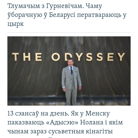
Тлумачым з Гурневічам. Чаму
ўборачную ў Беларусі ператвараюць у
цырк
13 сэансаў на дзень. Як у Менску
паказваюць «Адысэю» Нолана і якім
чынам зараз сусьветныя кінагіты