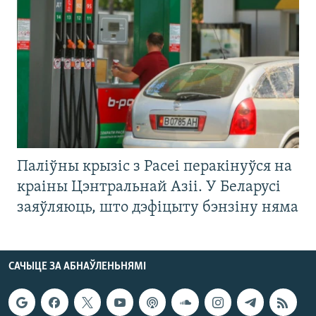
Паліўны крызіс з Расеі перакінуўся на
краіны Цэнтральнай Азіі. У Беларусі
заяўляюць, што дэфіцыту бэнзіну няма
САЧЫЦЕ ЗА АБНАЎЛЕНЬНЯМІ