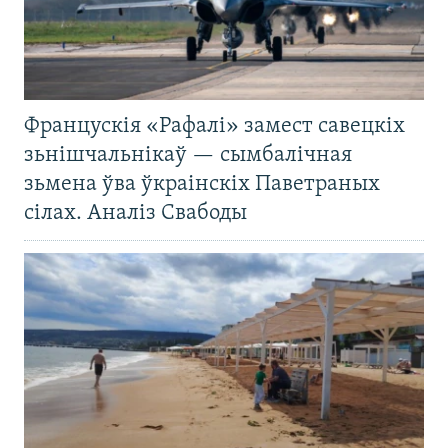
Францускія «Рафалі» замест савецкіх
зьнішчальнікаў — сымбалічная
зьмена ўва ўкраінскіх Паветраных
сілах. Аналіз Свабоды