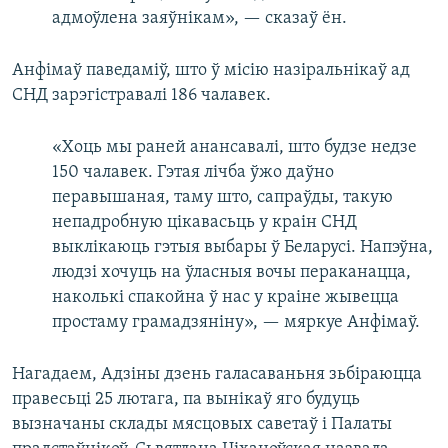
адмоўлена заяўнікам», — сказаў ён.
Анфімаў паведаміў, што ў місію назіральнікаў ад
СНД зарэгістравалі 186 чалавек.
«Хоць мы раней анансавалі, што будзе недзе
150 чалавек. Гэтая лічба ўжо даўно
перавышаная, таму што, сапраўды, такую
непадробную цікавасьць у краін СНД
выклікаюць гэтыя выбары ў Беларусі. Напэўна,
людзі хочуць на ўласныя вочы пераканацца,
наколькі спакойна ў нас у краіне жывецца
простаму грамадзяніну», — мяркуе Анфімаў.
Нагадаем, Адзіны дзень галасаваньня зьбіраюцца
правесьці 25 лютага, па вынікаў яго будуць
вызначаны склады мясцовых саветаў і Палаты