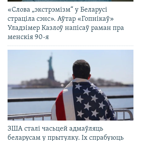
«Слова „экстрэмізм“ у Беларусі
страціла сэнс». Аўтар «Гопнікаў»
Уладзімер Казлоў напісаў раман пра
менскія 90-я
ЗША сталі часьцей адмаўляць
беларусам у прытулку. Іх спрабуюць