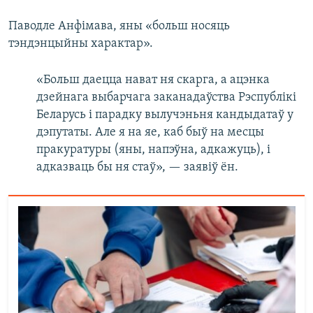
Паводле Анфімава, яны «больш носяць
тэндэнцыйны характар».
«Больш даецца нават ня скарга, а ацэнка
дзейнага выбарчага заканадаўства Рэспублікі
Беларусь і парадку вылучэньня кандыдатаў у
дэпутаты. Але я на яе, каб быў на месцы
пракуратуры (яны, напэўна, адкажуць), і
адказваць бы ня стаў», — заявіў ён.