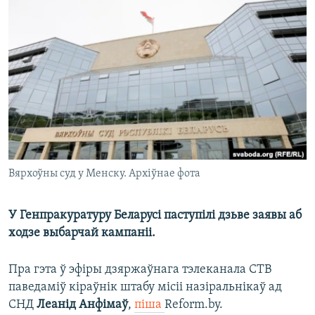
КУЛЬТУРА
МОВА
КАЛЯНДАР
НА ХВАЛЯХ СВАБОДЫ
Вярхоўны суд у Менску. Архіўнае фота
У Генпракуратуру Беларусі паступілі дзьве заявы аб
ходзе выбарчай кампаніі.
Пра гэта ў эфіры дзяржаўнага тэлеканала СТВ
паведаміў кіраўнік штабу місіі назіральнікаў ад
СНД
Леанід Анфімаў
,
піша
Reform.by.