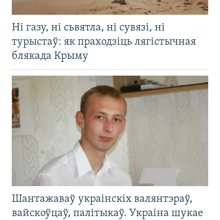
Ні газу, ні сьвятла, ні сувязі, ні
турыстаў: як праходзіць лягістычная
блякада Крыму
Шантажаваў украінскіх валянтэраў,
вайскоўцаў, палітыкаў. Украіна шукае