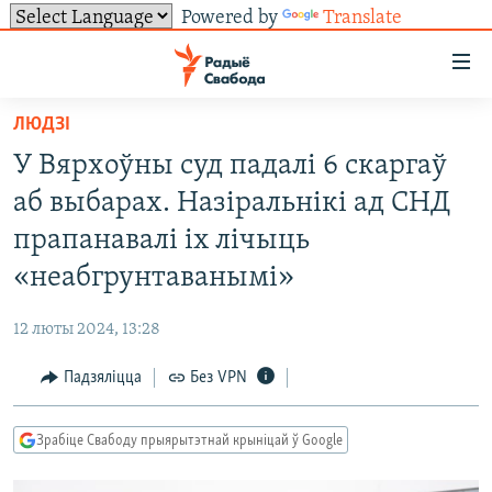
Powered by
Translate
Лінкі
ўнівэрсальнага
доступу
ЛЮДЗІ
НАВІНЫ
Перайсьці
У Вярхоўны суд падалі 6 скаргаў
да
ТОЛЬКІ НА СВАБОДЗЕ
УСЕ НАВІНЫ
аб выбарах. Назіральнікі ад СНД
галоўнага
СУВЯЗЬ
ВІДЭА І ФОТА
ТЭСТЫ
зьместу
прапанавалі іх лічыць
Перайсьці
ПАДПІСАЦЦА
ЛЮДЗІ
БЛОГІ
АБЫСЬЦІ БЛЯКАВАНЬНЕ
«неабгрунтаванымі»
да
ПАЛІТЫКА
ГІСТОРЫЯ НА СВАБОДЗЕ
ПАДЗЯЛІЦЦА ІНФАРМАЦЫЯЙ
RSS
галоўнай
САЧЫЦЕ ЗА АБНАЎЛЕНЬНЯМІ
12 люты 2024, 13:28
навігацыі
ЭКАНОМІКА
ПАДКАСТЫ
ПАДКАСТЫ
Перайсьці
Падзяліцца
Без VPN
ВАЙНА
КНІГІ
FACEBOOK
да
БЕЛАРУСЫ НА ВАЙНЕ
АЎДЫЁКНІГІ
TWITTER
пошуку
Зрабіце Свабоду прыярытэтнай крыніцай ў Google
ПАЛІТВЯЗЬНІ
PREMIUM
Усе сайты РС/РСЭ