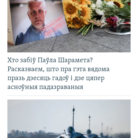
Хто забіў Паўла Шарамета?
Расказваем, што пра гэта вядома
празь дзесяць гадоў і дзе цяпер
асноўныя падазраваныя