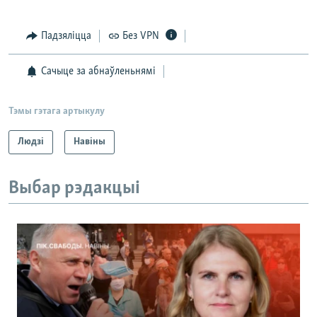
Падзяліцца
Без VPN
Сачыце за абнаўленьнямі
Тэмы гэтага артыкулу
Людзі
Навіны
Выбар рэдакцыі