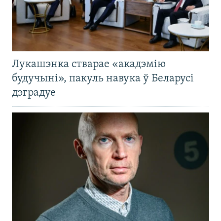
Лукашэнка стварае «акадэмію
будучыні», пакуль навука ў Беларусі
дэградуе