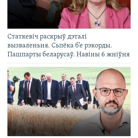
Статкевіч раскрыў дэталі
вызваленьня. Сьпёка б’е рэкорды.
Пашпарты беларусаў. Навіны 6 жніўня