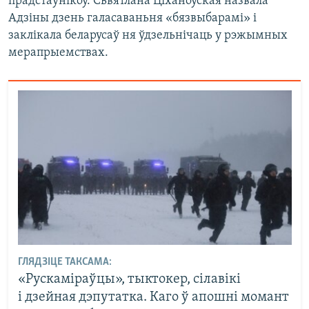
прадстаўнікоў. Сьвятлана Ціханоўская назвала
Адзіны дзень галасаваньня «бязвыбарамі» і
заклікала беларусаў ня ўдзельнічаць у рэжымных
мерапрыемствах.
ГЛЯДЗІЦЕ ТАКСАМА:
«Рускаміраўцы», тыктокер, сілавікі
і дзейная дэпутатка. Каго ў апошні момант