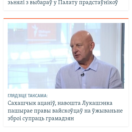
зьнялі з выбараў у Палату прадстаўнікоў
ГЛЯДЗІЦЕ ТАКСАМА:
Сахашчык ацаніў, навошта Лукашэнка
пашырае правы вайскоўцаў на ўжываньне
зброі супраць грамадзян