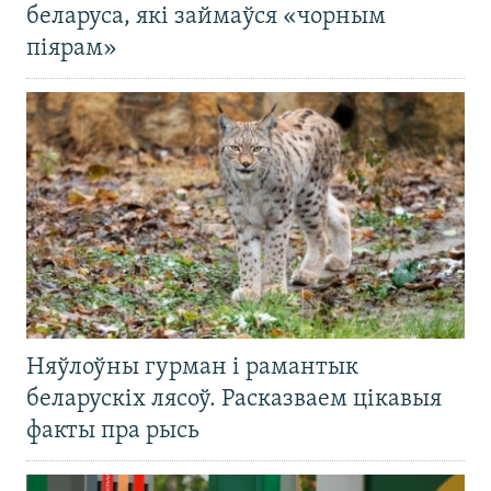
беларуса, які займаўся «чорным
піярам»
Няўлоўны гурман і рамантык
беларускіх лясоў. Расказваем цікавыя
факты пра рысь