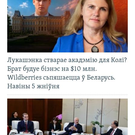
Лукашэнка стварае акадэмію для Колі?
Брат будуе бізнэс на $10 млн.
Wildberries сьпяшаецца ў Беларусь.
Навіны 5 жніўня