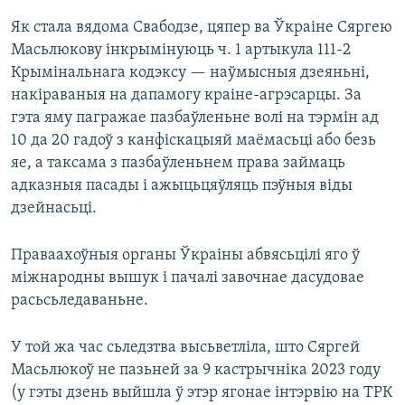
Як стала вядома Свабодзе, цяпер ва Ўкраіне Сяргею
Масьлюкову інкрымінуюць ч. 1 артыкула 111-2
Крымінальнага кодэксу — наўмысныя дзеяньні,
накіраваныя на дапамогу краіне-агрэсарцы. За
гэта яму пагражае пазбаўленьне волі на тэрмін ад
10 да 20 гадоў з канфіскацыяй маёмасьці або безь
яе, а таксама з пазбаўленьнем права займаць
адказныя пасады і ажыцьцяўляць пэўныя віды
дзейнасьці.
Праваахоўныя органы Ўкраіны абвясьцілі яго ў
міжнародны вышук і пачалі завочнае дасудовае
расьсьледаваньне.
У той жа час сьледзтва высьветліла, што Сяргей
Масьлюкоў не пазьней за 9 кастрычніка 2023 году
(у гэты дзень выйшла ў этэр ягонае інтэрвію на ТРК