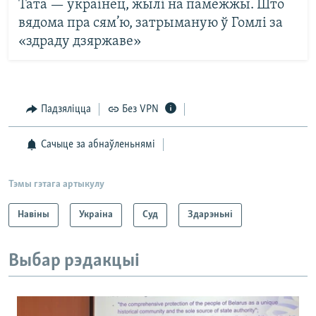
Тата — украінец, жылі на памежжы. Што
вядома пра сям’ю, затрыманую ў Гомлі за
«здраду дзяржаве»
Падзяліцца
Без VPN
Сачыце за абнаўленьнямі
Тэмы гэтага артыкулу
Навіны
Украіна
Суд
Здарэньні
Выбар рэдакцыі