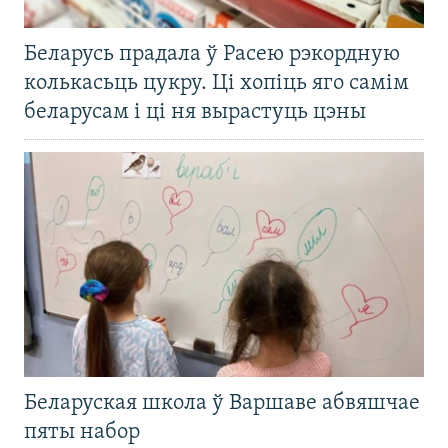
Беларусь прадала ў Расею рэкордную
колькасьць цукру. Ці хопіць яго самім
беларусам і ці ня вырастуць цэны
Беларуская школа ў Варшаве абвяшчае
пяты набор