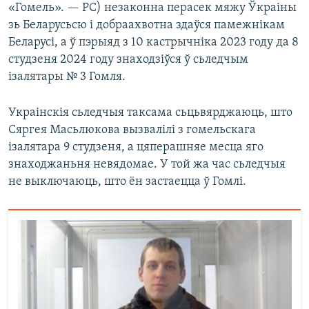
«Гомель». — РС) незаконна перасек мяжу Ўкраіны
зь Беларусьсю і добраахвотна здаўся памежнікам
Беларусі, а ў пэрыяд з 10 кастрычніка 2023 году да 8
студзеня 2024 году знаходзіўся ў сьледчым
ізалятары № 3 Гомля.
Украінскія сьледчыя таксама сьцьвярджаюць, што
Сяргея Масьлюкова вызвалілі з гомельскага
ізалятара 9 студзеня, а цяперашняе месца яго
знаходжаньня невядомае. У той жа час сьледчыя
не выключаюць, што ён застаецца ў Гомлі.