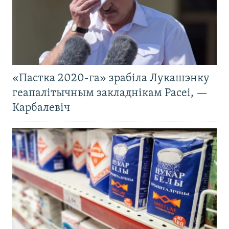
«Пастка 2020-га» зрабіла Лукашэнку
геапалітычным закладнікам Расеі, —
Карбалевіч