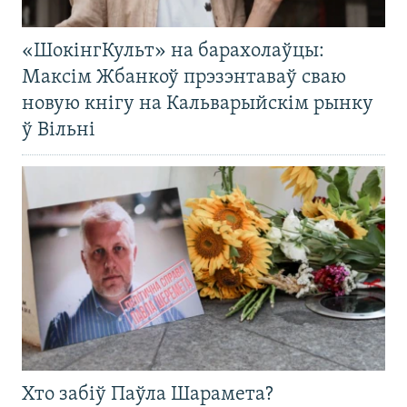
«ШокінгКульт» на барахолаўцы:
Максім Жбанкоў прэзэнтаваў сваю
новую кнігу на Кальварыйскім рынку
ў Вільні
Хто забіў Паўла Шарамета?