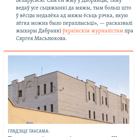
Беларусьсю. Сам ён жыў у Дабранцы, таму
ведаў усе сьцяжынкі да мяжы, тым больш што
ў вёсцы недалёка ад мяжы ёсьць рэчка, якую
лёгка можна было пераплысьці», — расказвалі
жыхары Дабранкі
ўкраінскім журналістам
пра
Сяргея Масьлюкова.
ГЛЯДЗІЦЕ ТАКСАМА: