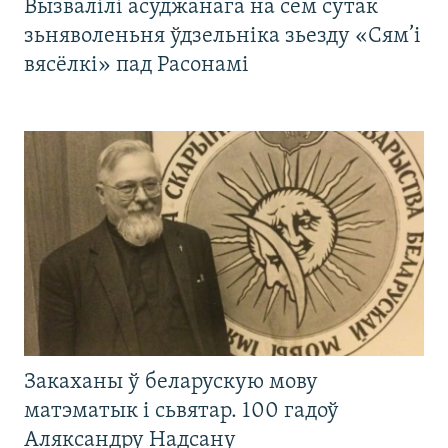
Вызвалілі асуджанага на сем сутак
зьняволеньня ўдзельніка зьезду «Сям’і
вясёлкі» пад Расонамі
Закаханы ў беларускую мову
матэматык і сьвятар. 100 гадоў
Аляксандру Надсану