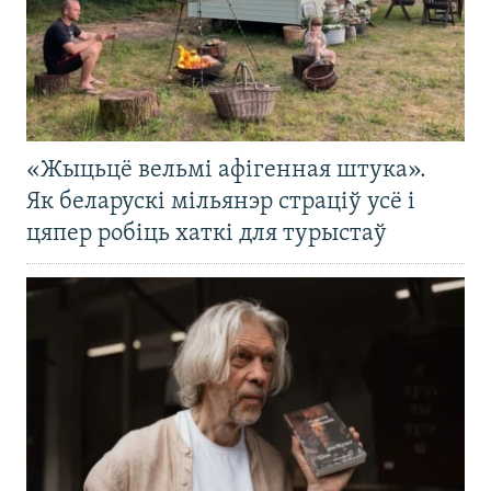
«Жыцьцё вельмі афігенная штука».
Як беларускі мільянэр страціў усё і
цяпер робіць хаткі для турыстаў