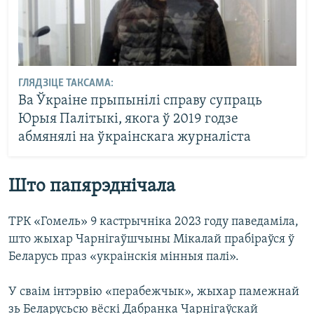
ГЛЯДЗІЦЕ ТАКСАМА:
Ва Ўкраіне прыпынілі справу супраць
Юрыя Палітыкі, якога ў 2019 годзе
абмянялі на ўкраінскага журналіста
Што папярэднічала
ТРК «Гомель» 9 кастрычніка 2023 году паведаміла,
што жыхар Чарнігаўшчыны Мікалай прабіраўся ў
Беларусь праз «украінскія мінныя палі».
У сваім інтэрвію «перабежчык», жыхар памежнай
зь Беларусьсю вёскі Дабранка Чарнігаўскай