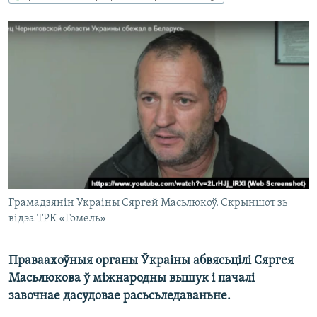
КУЛЬТУРА
МОВА
КАЛЯНДАР
НА ХВАЛЯХ СВАБОДЫ
Грамадзянін Украіны Сяргей Масьлюкоў. Скрыншот зь
відэа ТРК «Гомель»
Праваахоўныя органы Ўкраіны абвясьцілі Сяргея
Масьлюкова ў міжнародны вышук і пачалі
завочнае дасудовае расьсьледаваньне.