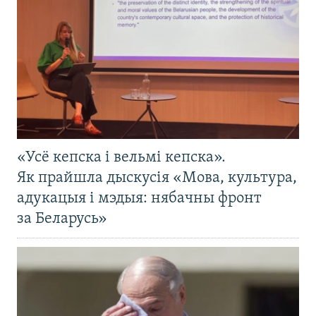
«Усё кепска і вельмі кепска».
Як прайшла дыскусія «Мова, культура,
адукацыя і мэдыя: нябачны фронт
за Беларусь»