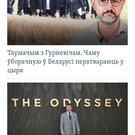
Тлумачым з Гурневічам. Чаму
ўборачную ў Беларусі ператвараюць у
цырк