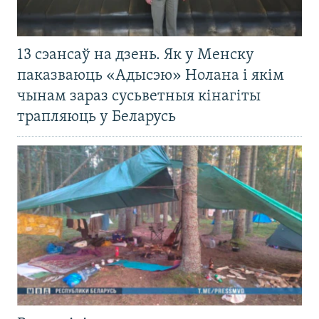
13 сэансаў на дзень. Як у Менску
паказваюць «Адысэю» Нолана і якім
чынам зараз сусьветныя кінагіты
трапляюць у Беларусь