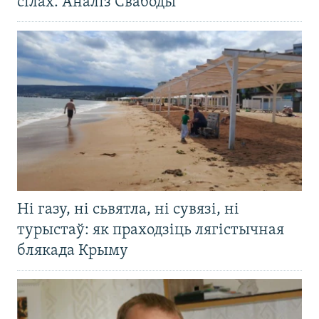
сілах. Аналіз Свабоды
Ні газу, ні сьвятла, ні сувязі, ні
турыстаў: як праходзіць лягістычная
блякада Крыму