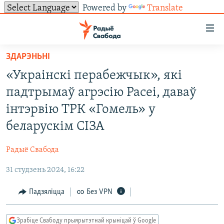
Powered by
Translate
Лінкі
ўнівэрсальнага
доступу
ЗДАРЭНЬНІ
НАВІНЫ
Перайсьці
«Украінскі перабежчык», які
да
ТОЛЬКІ НА СВАБОДЗЕ
УСЕ НАВІНЫ
падтрымаў агрэсію Расеі, даваў
галоўнага
СУВЯЗЬ
ВІДЭА І ФОТА
ТЭСТЫ
зьместу
інтэрвію ТРК «Гомель» у
Перайсьці
ПАДПІСАЦЦА
ЛЮДЗІ
БЛОГІ
АБЫСЬЦІ БЛЯКАВАНЬНЕ
беларускім СІЗА
да
ПАЛІТЫКА
ГІСТОРЫЯ НА СВАБОДЗЕ
ПАДЗЯЛІЦЦА ІНФАРМАЦЫЯЙ
RSS
галоўнай
САЧЫЦЕ ЗА АБНАЎЛЕНЬНЯМІ
Радыё Свабода
навігацыі
ЭКАНОМІКА
ПАДКАСТЫ
ПАДКАСТЫ
Перайсьці
31 студзень 2024, 16:22
ВАЙНА
КНІГІ
FACEBOOK
да
Падзяліцца
Без VPN
БЕЛАРУСЫ НА ВАЙНЕ
АЎДЫЁКНІГІ
TWITTER
пошуку
ПАЛІТВЯЗЬНІ
PREMIUM
Усе сайты РС/РСЭ
Зрабіце Свабоду прыярытэтнай крыніцай ў Google