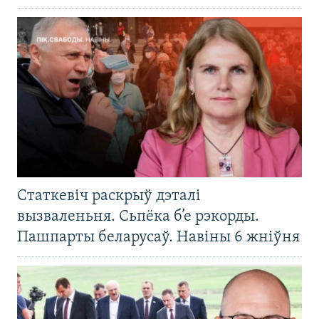
Статкевіч раскрыў дэталі
вызваленьня. Сьпёка б’е рэкорды.
Пашпарты беларусаў. Навіны 6 жніўня