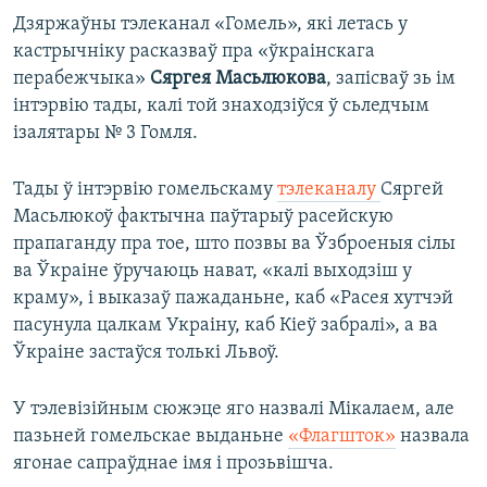
Дзяржаўны тэлеканал «Гомель», які летась у
кастрычніку расказваў пра «ўкраінскага
перабежчыка»
Сяргея Масьлюкова
, запісваў зь ім
інтэрвію тады, калі той знаходзіўся ў сьледчым
ізалятары № 3 Гомля.
Тады ў інтэрвію гомельскаму
тэлеканалу
Сяргей
Масьлюкоў фактычна паўтарыў расейскую
прапаганду пра тое, што позвы ва Ўзброеныя сілы
ва Ўкраіне ўручаюць нават, «калі выходзіш у
краму», і выказаў пажаданьне, каб «Расея хутчэй
пасунула цалкам Украіну, каб Кіеў забралі», а ва
Ўкраіне застаўся толькі Львоў.
У тэлевізійным сюжэце яго назвалі Мікалаем, але
пазьней гомельскае выданьне
«Флагшток»
назвала
ягонае сапраўднае імя і прозьвішча.