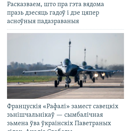
Расказваем, што пра гэта вядома
празь дзесяць гадоў і дзе цяпер
асноўныя падазраваныя
Францускія «Рафалі» замест савецкіх
зьнішчальнікаў — сымбалічная
зьмена ўва ўкраінскіх Паветраных