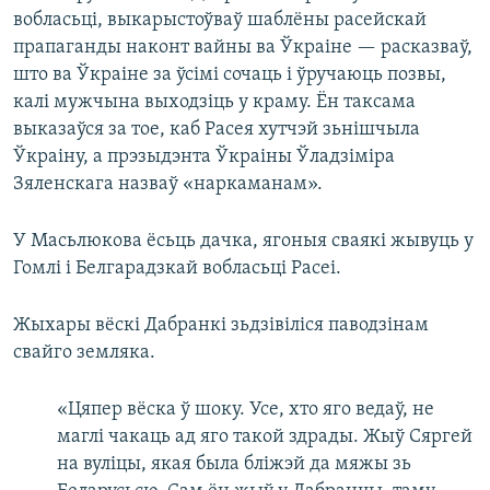
вобласьці, выкарыстоўваў шаблёны расейскай
прапаганды наконт вайны ва Ўкраіне — расказваў,
што ва Ўкраіне за ўсімі сочаць і ўручаюць позвы,
калі мужчына выходзіць у краму. Ён таксама
выказаўся за тое, каб Расея хутчэй зьнішчыла
Ўкраіну, а прэзыдэнта Ўкраіны Ўладзіміра
Зяленскага назваў «наркаманам».
У Масьлюкова ёсьць дачка, ягоныя сваякі жывуць у
Гомлі і Белгарадзкай вобласьці Расеі.
Жыхары вёскі Дабранкі зьдзівіліся паводзінам
свайго земляка.
«Цяпер вёска ў шоку. Усе, хто яго ведаў, не
маглі чакаць ад яго такой здрады. Жыў Сяргей
на вуліцы, якая была бліжэй да мяжы зь