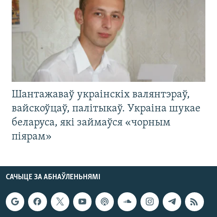
Шантажаваў украінскіх валянтэраў,
вайскоўцаў, палітыкаў. Украіна шукае
беларуса, які займаўся «чорным
піярам»
САЧЫЦЕ ЗА АБНАЎЛЕНЬНЯМІ