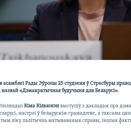
 асамблеі Рады Эўропы 25 студзеня ў Страсбуры право
д назвай «Дэмакратычная будучыня для Беларусі».
Фінляндыі
Кіма Кільюнэн
выступіў з дакладам пра дэ
ларусі, настроі ў беларускім грамадзтве, а таксама ц
у тым ліку палітычна матываваныя справы, іншыя факт