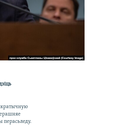
дзіць
макратычную
яперашняе
ы перасьледу.