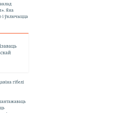
даклад
м». Яна
о і ўключыцца
ізаваць
нскай
давіна гібелі
 шантажаваць
аць