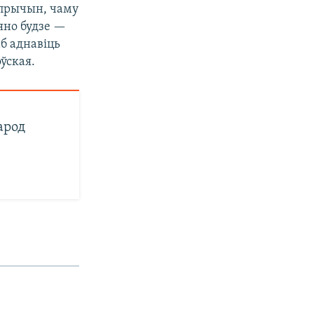
ю прычын, чаму
 яно будзе —
б аднавіць
ўская.
арод