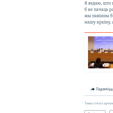
Я ведаю, што 
б не пачаць р
мы павінны бы
нашу краіну,
Падзяліцц
Тэмы гэтага арты