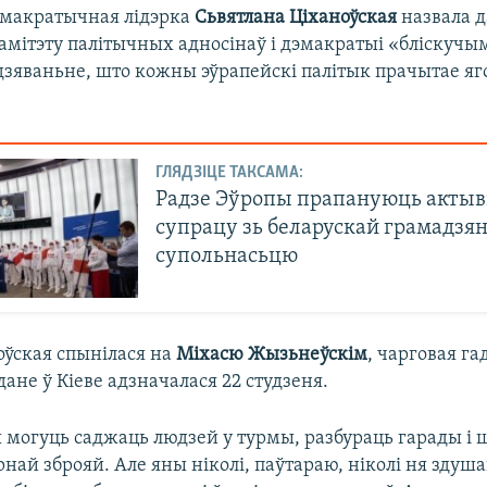
эмакратычная лідэрка
Сьвятлана Ціханоўская
назвала 
амітэту палітычных адносінаў і дэмакратыі «бліскучы
дзяваньне, што кожны эўрапейскі палітык прачытае яг
ГЛЯДЗІЦЕ ТАКСАМА:
Радзе Эўропы прапануюць актыв
супрацу зь беларускай грамадзя
супольнасьцю
оўская спынілася на
Міхасю Жызьнеўскім
, чарговая га
ане ў Кіеве адзначалася 22 студзеня.
могуць саджаць людзей у турмы, разбураць гарады і
рнай зброяй. Але яны ніколі, паўтараю, ніколі ня здуш