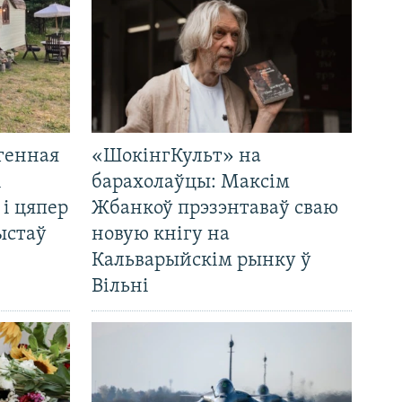
генная
«ШокінгКульт» на
і
барахолаўцы: Максім
 і цяпер
Жбанкоў прэзэнтаваў сваю
ыстаў
новую кнігу на
Кальварыйскім рынку ў
Вільні