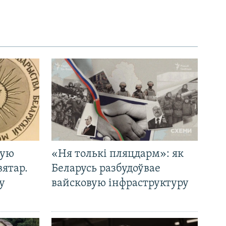
кую
«Ня толькі пляцдарм»: як
вятар.
Беларусь разбудоўвае
у
вайсковую інфраструктуру