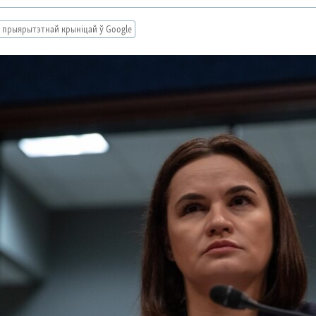
 прыярытэтнай крыніцай ў Google