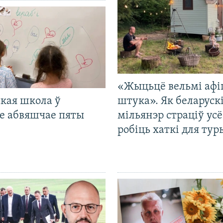
«Жыцьцё вельмі афі
кая школа ў
штука». Як беларуск
е абвяшчае пяты
мільянэр страціў усё
робіць хаткі для тур