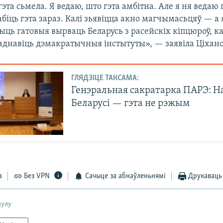
гэта сьмела. Я ведаю, што гэта амбітна. Але я ня веда
абіць гэта зараз. Калі зьявіцца акно магчымасьцяў — а
ць гатовыя вырваць Беларусь з расейскіх кіпцюроў, ка
 аднавіць дэмакратычныя інстытуты», — заявіла Ціхано
ГЛЯДЗІЦЕ ТАКСАМА:
Генэральная сакратарка ПАРЭ: Н
Беларусі — гэта не рэжым
а
Без VPN
Сачыце за абнаўленьнямі
Друкаваць
кулу