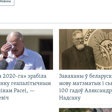
Навіны
 2020-га» зрабіла
Закаханы ў беларус
нку геапалітычным
мову матэматык і сь
ікам Расеі, —
100 гадоў Аляксандр
евіч
Надсану