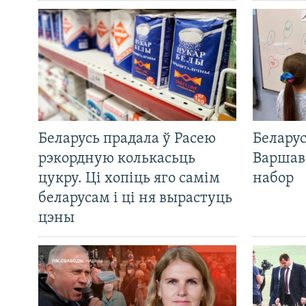
Беларусь прадала ў Расею
Беларус
рэкордную колькасьць
Варшав
цукру. Ці хопіць яго самім
набор
беларусам і ці ня вырастуць
цэны