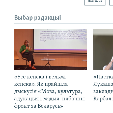
Палітыка
Выбар рэдакцыі
«Усё кепска і вельмі
«Пастка
кепска». Як прайшла
Лукашэ
дыскусія «Мова, культура,
закладн
адукацыя і мэдыя: нябачны
Карбал
фронт за Беларусь»