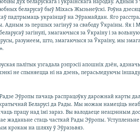
юбівы дух беларускага і ўкраінскага народаў. Адным з 
юбных беларусаў быў Міхась Жызьнеўскі. Роўна дзесяц
аў падтрымаць украінцаў на Эўрамайдан. Яго расстра
. Адным зь першых загінуў за свабоду Ўкраіны. Як і М
 беларусаў загінулі, змагаючыся за Ўкраіну і за вольную
русы, разумеем, што, змагаючыся за Ўкраіну, мы змага
».
руская палітык узгадала рэпрэсіі апошніх дзён, адзна
нкі не спыняецца ні на дзень, перасьледуючы іншаду
Радзе Эўропы пачаць распрацоўку дарожнай карты да
кратычнай Беларусі да Рады. Мы можам намеціць неа
ачаць працу над імі зараз. Вы валодаеце неацэнным до
ае жаданьне стаць часткай Рады Эўропы. Уступленьне 
 крокам на шляху ў Эўразьвяз.