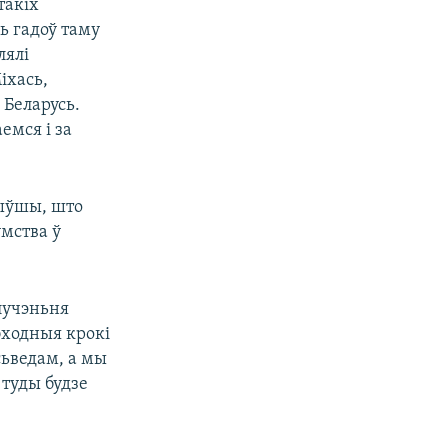
такіх
ь гадоў таму
лялі
іхась,
 Беларусь.
емся і за
чыўшы, што
мства ў
лучэньня
бходныя крокі
сьведам, а мы
туды будзе