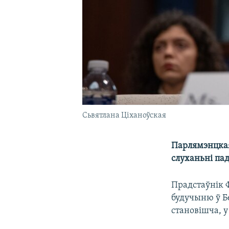
Сьвятлана Ціханоўская
Парлямэнцкая
слуханьні па
Прадстаўнік 
будучыню ў Бе
становішча, 