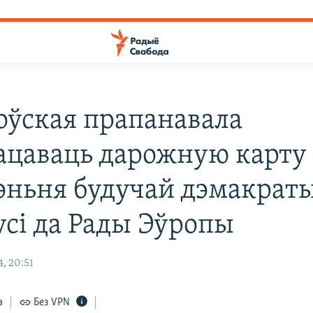
оўская прапанавала
ацаваць дарожную карту
эньня будучай дэмакрат
усі да Рады Эўропы
, 20:51
а
Без VPN