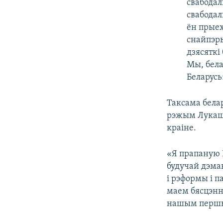
свабодал
свабодал
ён прыех
снайпэры
дзясяткі
Мы, бела
Беларусь
Таксама бела
рэжым Лукашэ
краіне.
«Я прапаную 
будучай дэма
і рэформы і п
маем бясцэнн
нашым першым