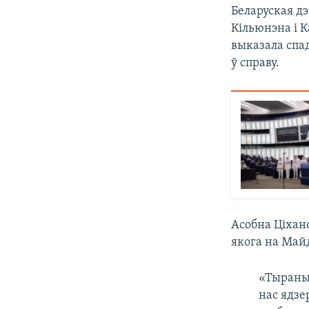
Беларуская д
Кільюнэна і К
выказала спа
ў справу.
Асобна Ціхан
якога на Майд
«Тыраны 
нас ядзе