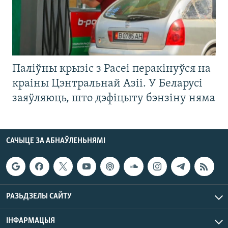
Паліўны крызіс з Расеі перакінуўся на
краіны Цэнтральнай Азіі. У Беларусі
заяўляюць, што дэфіцыту бэнзіну няма
САЧЫЦЕ ЗА АБНАЎЛЕНЬНЯМІ
РАЗЬДЗЕЛЫ САЙТУ
ІНФАРМАЦЫЯ