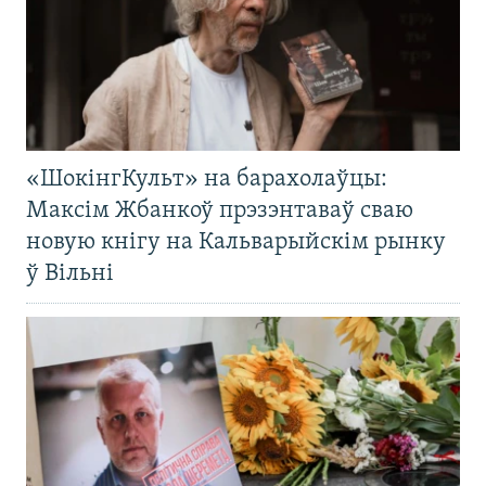
«ШокінгКульт» на барахолаўцы:
Максім Жбанкоў прэзэнтаваў сваю
новую кнігу на Кальварыйскім рынку
ў Вільні