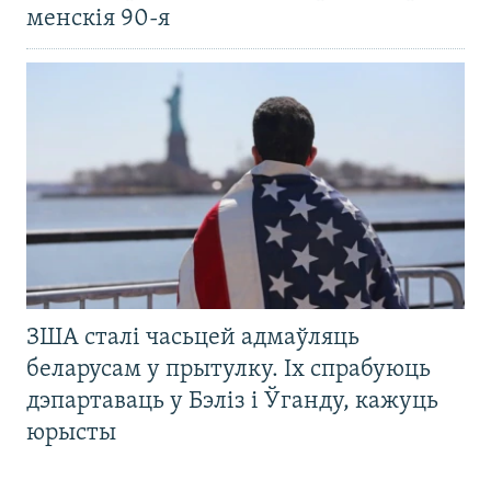
менскія 90-я
ЗША сталі часьцей адмаўляць
беларусам у прытулку. Іх спрабуюць
дэпартаваць у Бэліз і Ўганду, кажуць
юрысты