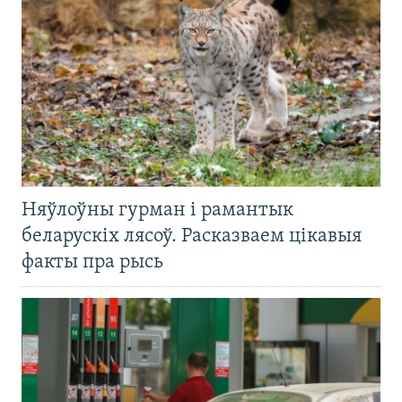
Няўлоўны гурман і рамантык
беларускіх лясоў. Расказваем цікавыя
факты пра рысь