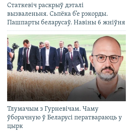
Статкевіч раскрыў дэталі
вызваленьня. Сьпёка б’е рэкорды.
Пашпарты беларусаў. Навіны 6 жніўня
Тлумачым з Гурневічам. Чаму
ўборачную ў Беларусі ператвараюць у
цырк