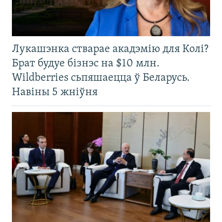
Лукашэнка стварае акадэмію для Колі?
Брат будуе бізнэс на $10 млн.
Wildberries сьпяшаецца ў Беларусь.
Навіны 5 жніўня