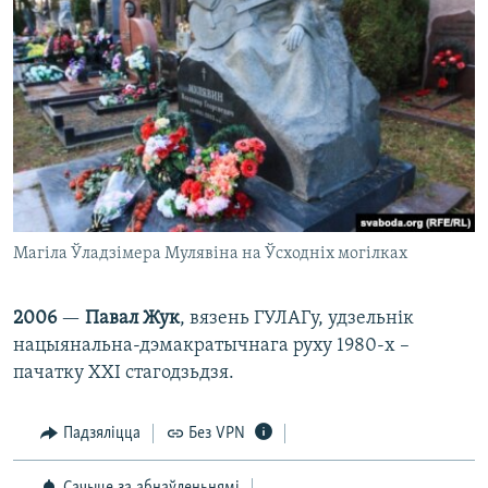
Магіла Ўладзімера Мулявіна на Ўсходніх могілках
2006
—
Павал Жук
, вязень ГУЛАГу, удзельнік
нацыянальна-дэмакратычнага руху 1980-х –
пачатку ХХІ стагодзьдзя.
Падзяліцца
Без VPN
Сачыце за абнаўленьнямі