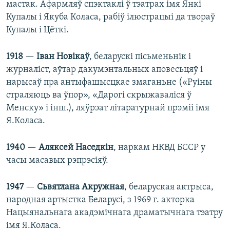
мастак. Афармляў спэктаклі ў тэатрах імя Янкі
Купалы і Якуба Коласа, рабіў ілюстрацыі да твораў
Купалы і Цёткі.
1918
—
Іван Новікаў
, беларускі пісьменьнік і
журналіст, аўтар дакумэнтальных аповесьцяў і
нарысаў пра антыфашысцкае змаганьне («Руіны
страляюць ва ўпор», «Дарогі скрыжаваліся ў
Менску» і інш.), ляўрэат літаратурнай прэміі імя
Я.Коласа.
1940
—
Аляксей Наседкін
, наркам НКВД БССР у
часы масавых рэпрэсіяў.
1947
—
Сьвятлана Акружная
, беларуская актрыса,
народная артыстка Беларусі, з 1969 г. акторка
Нацыянальнага акадэмічнага драматычнага тэатру
імя Я.Коласа.