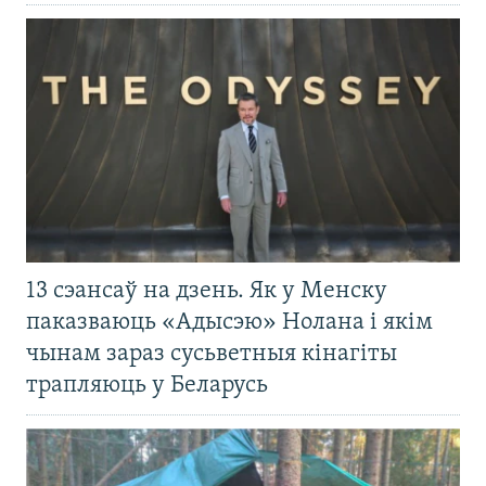
13 сэансаў на дзень. Як у Менску
паказваюць «Адысэю» Нолана і якім
чынам зараз сусьветныя кінагіты
трапляюць у Беларусь