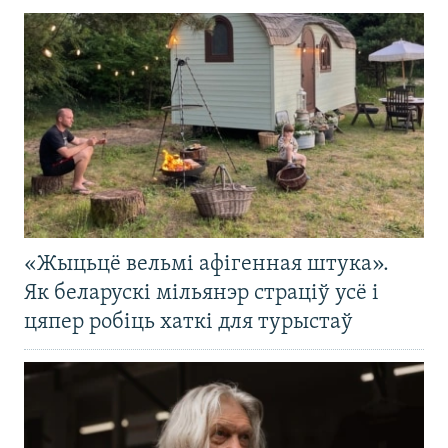
«Жыцьцё вельмі афігенная штука».
Як беларускі мільянэр страціў усё і
цяпер робіць хаткі для турыстаў