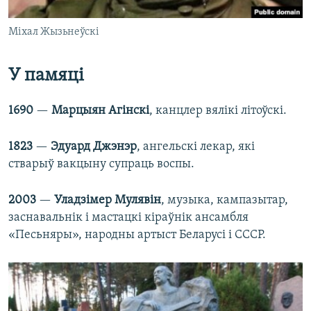
Міхал Жызьнеўскі
У памяці
1690
—
Марцыян Агінскі
, канцлер вялікі літоўскі.
1823
—
Эдуард Джэнэр
, ангельскі лекар, які
стварыў вакцыну супраць воспы.
2003
—
Уладзімер Мулявін
, музыка, кампазытар,
заснавальнік і мастацкі кіраўнік ансамбля
«Песьняры», народны артыст Беларусі і СССР.