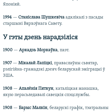
Японіяй.
1994
—
Станіслава Шушкевіча
адклікалі з пасады
старшыні Вярхоўнага Савету.
У гэты дзень нарадзіліся
1900
—
Аркадзь Моркаўка
, паэт.
1907
—
Мікалай Лапіцкі
, праваслаўны сьвятар,
рэлігійна-грамадзкі дзеяч беларускай эміграцыі ў
ЗША.
1908
—
Апалёнія Пяткун
, каталіцкая манашка,
якую перасьледавалі савецкія спэцслужбы.
1908
—
Барыс Малкін
, беларускі графік, тэатральны