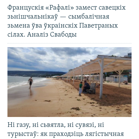
Францускія «Рафалі» замест савецкіх
зьнішчальнікаў — сымбалічная
зьмена ўва ўкраінскіх Паветраных
сілах. Аналіз Свабоды
Ні газу, ні сьвятла, ні сувязі, ні
турыстаў: як праходзіць лягістычная