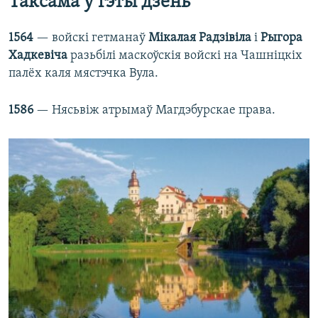
Таксама ў гэты дзень
1564
— войскі гетманаў
Мікалая Радзівіла
і
Рыгора
Хадкевіча
разьбілі маскоўскія войскі на Чашніцкіх
палёх каля мястэчка Вула.
1586
— Нясьвіж атрымаў Магдэбурскае права.