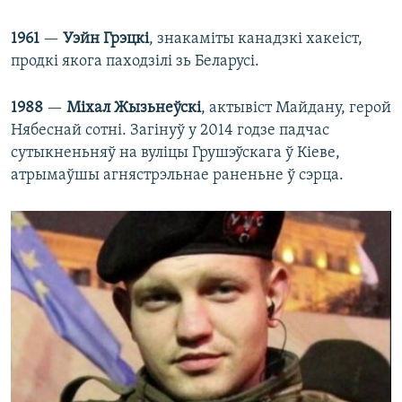
1961
—
Уэйн Грэцкі
, знакаміты канадзкі хакеіст,
продкі якога паходзілі зь Беларусі.
1988
—
Міхал Жызьнеўскі
, актывіст Майдану, герой
Нябеснай сотні. Загінуў у 2014 годзе падчас
сутыкненьняў на вуліцы Грушэўскага ў Кіеве,
атрымаўшы агнястрэльнае раненьне ў сэрца.