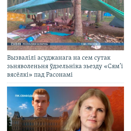
Вызвалілі асуджанага на сем сутак
зьняволеньня ўдзельніка зьезду «Сям’і
вясёлкі» пад Расонамі