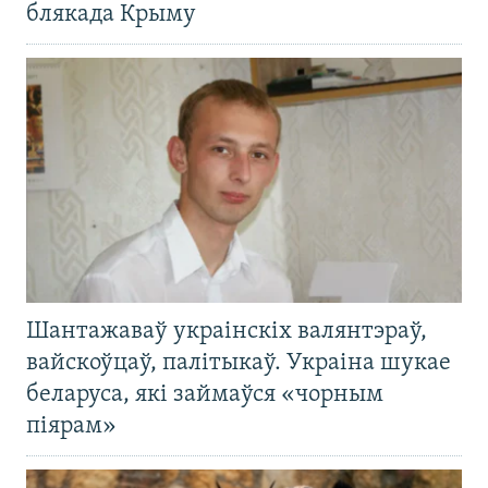
блякада Крыму
Шантажаваў украінскіх валянтэраў,
вайскоўцаў, палітыкаў. Украіна шукае
беларуса, які займаўся «чорным
піярам»