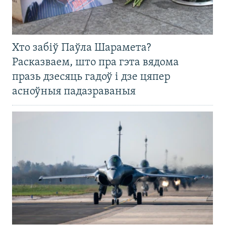
Хто забіў Паўла Шарамета?
Расказваем, што пра гэта вядома
празь дзесяць гадоў і дзе цяпер
асноўныя падазраваныя