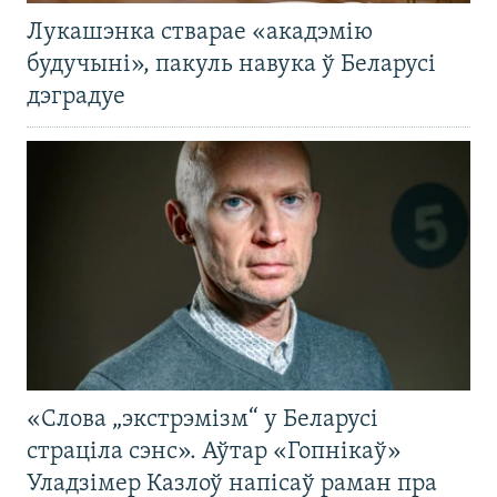
Лукашэнка стварае «акадэмію
будучыні», пакуль навука ў Беларусі
дэградуе
«Слова „экстрэмізм“ у Беларусі
страціла сэнс». Аўтар «Гопнікаў»
Уладзімер Казлоў напісаў раман пра