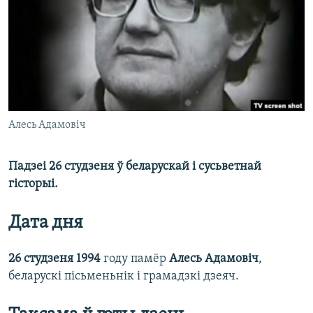
КУЛЬТУРА
МОВА
КАЛЯНДАР
НА ХВАЛЯХ СВАБОДЫ
Алесь Адамовіч
Падзеі 26 студзеня ў беларускай і сусьветнай
гісторыі.
Дата дня
26 студзеня 1994
году памёр
Алесь Адамовіч
,
беларускі пісьменьнік і грамадзкі дзеяч.