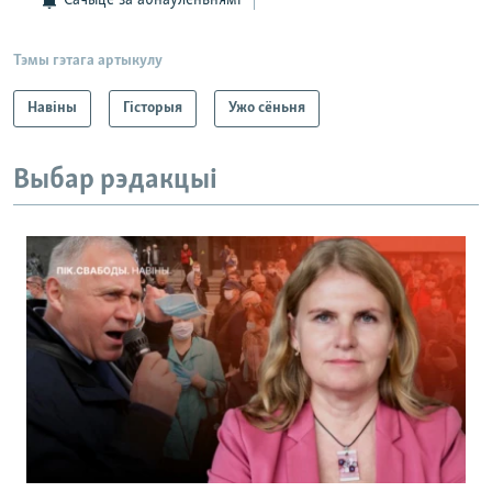
Тэмы гэтага артыкулу
Навіны
Гісторыя
Ужо сёньня
Выбар рэдакцыі