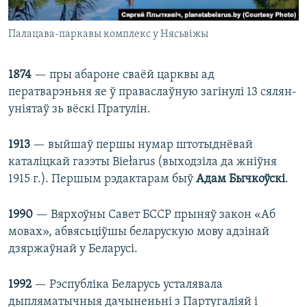
Палацава-паркавы комплекс у Нясьвіжы
1874
— пры абароне сваёй царквы ад
ператварэньня яе ў праваслаўную загінулі 13 сялян-
уніятаў зь вёскі Пратулін.
1913
— выйшаў першы нумар штотыднёвай
каталіцкай газэты Bіełarus (выходзіла да жніўня
1915 г.). Першым рэдактарам быў
Адам Бычкоўскі
.
1990
— Вярхоўны Савет БССР прыняў закон «Аб
мовах», абвясьціўшы беларускую мову адзінай
дзяржаўнай у Беларусі.
1992
— Рэспубліка Беларусь усталявала
дыпляматычныя дачыненьні з Партугаліяй і