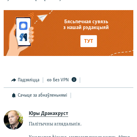
Бясьпечная сувязь
з нашай рэдакцыяй
ТУТ
Падзяліцца
Без VPN
Сачыце за абнаўленьнямі
Юры Дракахруст
Палітычны аглядальнік.