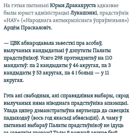
На гэтыя пытаньні
Юрыя Дракахруста
адказвае
былы юрыст адміністрацыі
Лукашэнкі
, прадстаўнік
«НАУ» («Народнага антыкрызіснага ўпраўленьня»)
Арцём Праскаловіч.
— ЦВК абнародавала зьвесткі пра асобаў,
вылучаных кандыдатамі ў дэпутаты Палаты
прадстаўнікоў. Усяго 298 прэтэндэнтаў на 110
мандатаў: па 2 кандыдаты ў 46 акругах, па 3
кандыдаты ў 53 акругах, па 4 і больш — у 11
акругах.
Гэта ані свабодныя, ані справядлівыя выбары, сярод
вылучаных няма ніводнага прадстаўніка апазыцыі.
Улада цяпер дэманстратыўна вяртаецца да савецкіх
падыходаў (вось год якасьці абвясьцілі). А чаму ў
пытаньні выбараў Палаты прадстаўнікоў не ідуць