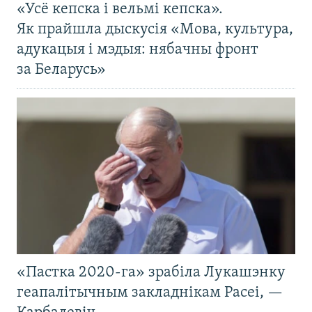
«Усё кепска і вельмі кепска».
Як прайшла дыскусія «Мова, культура,
адукацыя і мэдыя: нябачны фронт
за Беларусь»
«Пастка 2020-га» зрабіла Лукашэнку
геапалітычным закладнікам Расеі, —