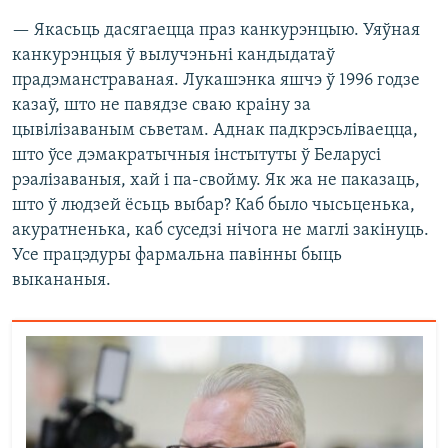
— Якасьць дасягаецца праз канкурэнцыю. Уяўная
канкурэнцыя ў вылучэньні кандыдатаў
прадэманстраваная. Лукашэнка яшчэ ў 1996 годзе
казаў, што не павядзе сваю краіну за
цывілізаваным сьветам. Аднак падкрэсьліваецца,
што ўсе дэмакратычныя інстытуты ў Беларусі
рэалізаваныя, хай і па-свойму. Як жа не паказаць,
што ў людзей ёсьць выбар? Каб было чысьценька,
акуратненька, каб суседзі нічога не маглі закінуць.
Усе працэдуры фармальна павінны быць
выкананыя.