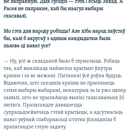
не папракнулі. Дык суседзі — гэта і ёсьць Захад. А
Расея не папракне, хай бы наагул выбары
скасавалі.
Мо гэта для народу робіцца? Але хіба народ паўстаў
бы, калі б акругаў з адным кандыдатам была
палова ці нават усе?
— Ну, усё ж складаней было б тлумачыць. Робяць
так, каб выклікаць найменш крытыкі ўнутры
краіны і за яе межамі. Пытаньні ўсё роўна будуць.
Відавочна, што заходнія краіны не прызнаюць
гэтыя выбары выбарамі, некаторыя зь іх ужо цяпер
заявілі, што не прызнАюць вынікі галасаваньня 25
лютага. Прапагандзе давядзецца
супрацьдзейнічаць гэтай крытыцы, а адсутнасьць
нават уяўнай спаборнасьці істотна ўскладніла б
прапагандзе гэтую задачу.