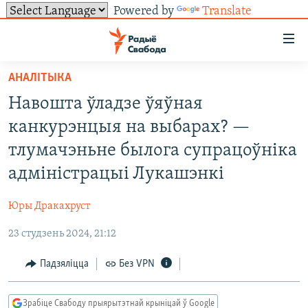
Powered by
Translate
Лінкі
ўнівэрсальнага
доступу
АНАЛІТЫКА
НАВІНЫ
Перайсьці
Навошта ўладзе ўяўная
да
ТОЛЬКІ НА СВАБОДЗЕ
УСЕ НАВІНЫ
канкурэнцыя на выбарах? —
галоўнага
СУВЯЗЬ
ВІДЭА І ФОТА
ТЭСТЫ
зьместу
тлумачэньне былога супрацоўніка
Перайсьці
ПАДПІСАЦЦА
ЛЮДЗІ
БЛОГІ
АБЫСЬЦІ БЛЯКАВАНЬНЕ
адміністрацыі Лукашэнкі
да
ПАЛІТЫКА
ГІСТОРЫЯ НА СВАБОДЗЕ
ПАДЗЯЛІЦЦА ІНФАРМАЦЫЯЙ
RSS
галоўнай
САЧЫЦЕ ЗА АБНАЎЛЕНЬНЯМІ
Юры Дракахруст
навігацыі
ЭКАНОМІКА
ПАДКАСТЫ
ПАДКАСТЫ
Перайсьці
23 студзень 2024, 21:12
ВАЙНА
КНІГІ
FACEBOOK
да
Падзяліцца
Без VPN
БЕЛАРУСЫ НА ВАЙНЕ
АЎДЫЁКНІГІ
TWITTER
пошуку
ПАЛІТВЯЗЬНІ
PREMIUM
Усе сайты РС/РСЭ
Зрабіце Свабоду прыярытэтнай крыніцай ў Google