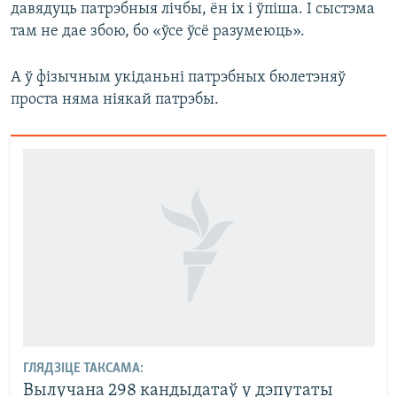
давядуць патрэбныя лічбы, ён іх і ўпіша. І сыстэма
там не дае збою, бо «ўсе ўсё разумеюць».
А ў фізычным укіданьні патрэбных бюлетэняў
проста няма ніякай патрэбы.
ГЛЯДЗІЦЕ ТАКСАМА:
Вылучана 298 кандыдатаў у дэпутаты