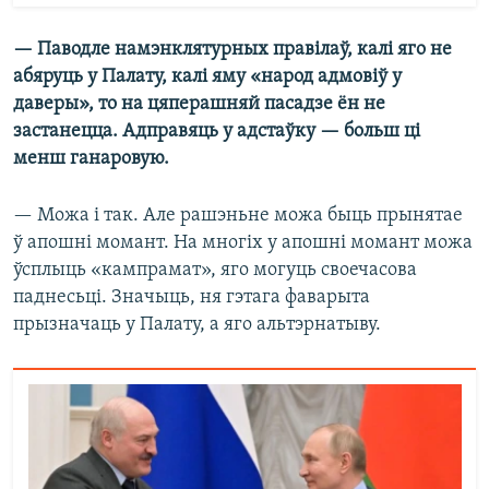
— Паводле намэнклятурных правілаў, калі яго не
абяруць у Палату, калі яму «народ адмовіў у
даверы», то на цяперашняй пасадзе ён не
застанецца. Адправяць у адстаўку — больш ці
менш ганаровую.
— Можа і так. Але рашэньне можа быць прынятае
ў апошні момант. На многіх у апошні момант можа
ўсплыць «кампрамат», яго могуць своечасова
паднесьці. Значыць, ня гэтага фаварыта
прызначаць у Палату, а яго альтэрнатыву.