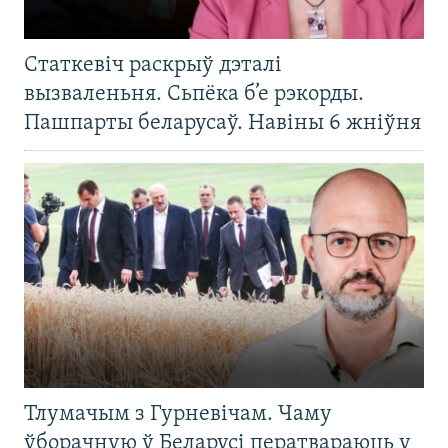
Статкевіч раскрыў дэталі
вызваленьня. Сьпёка б’е рэкорды.
Пашпарты беларусаў. Навіны 6 жніўня
Тлумачым з Гурневічам. Чаму
ўборачную ў Беларусі ператвараюць у