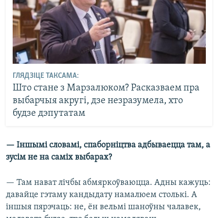
ГЛЯДЗІЦЕ ТАКСАМА:
Што стане з Марзалюком? Расказваем пра
выбарчыя акругі, дзе незразумела, хто
будзе дэпутатам
— Іншымі словамі, спаборніцтва адбываецца там, а
зусім не на саміх выбарах?
— Там нават лічбы абмяркоўваюцца. Адны кажуць:
давайце гэтаму кандыдату намалюем столькі. А
іншыя пярэчаць: не, ён вельмі шаноўны чалавек,