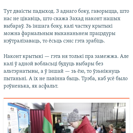
Тут дваісты падыход. З аднаго боку, гаворыцца, што
нас не цікавіць, што скажа Захад наконт нашых
выбараў. Зь іншага боку, калі частку крытыкі
можна фармальным выкананьнем працэдуры
нэўтралізаваць, то ёсьць сэнс гэта зрабіць.
Наконт крытыкі — гэта ня толькі пра замежжа. Але
калі ў адной вобласьці будуць выбары без
альтэрнатывы, а ў іншай — зь ёю, то ўзьнікнуць
пытаньні. А іх не павінна быць. Трэба, каб усё было
роўненька, як асфальт.