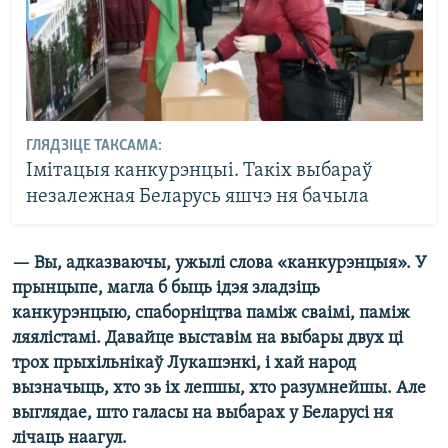
ГЛЯДЗІЦЕ ТАКСАМА:
Імітацыя канкурэнцыі. Такіх выбараў
незалежная Беларусь яшчэ ня бачыла
— Вы, адказваючы, ужылі слова «канкурэнцыя». У
прынцыпе, магла б быць ідэя зладзіць
канкурэнцыю, спаборніцтва паміж сваімі, паміж
ляялістамі. Давайце выставім на выбары двух ці
трох прыхільнікаў Лукашэнкі, і хай народ
вызначыць, хто зь іх лепшы, хто разумнейшы. Але
выглядае, што галасы на выбарах у Беларусі ня
лічаць наагул.