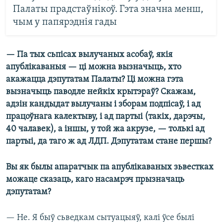
Палаты прадстаўнікоў. Гэта значна менш,
чым у папярэднія гады
— Па тых сьпісах вылучаных асобаў, якія
апублікаваныя — ці можна вызначыць, хто
акажацца дэпутатам Палаты? Ці можна гэта
вызначыць паводле нейкіх крытэраў? Скажам,
адзін кандыдат вылучаны і зборам подпісаў, і ад
працоўнага калектыву, і ад партыі (такіх, дарэчы,
40 чалавек), а іншы, у той жа акрузе, — толькі ад
партыі, да таго ж ад ЛДП. Дэпутатам стане першы?
Вы як былы апаратчык па апублікаваных зьвестках
можаце сказаць, каго насамрэч прызначаць
дэпутатам?
— Не. Я быў сьведкам сытуацыяў, калі ўсе былі