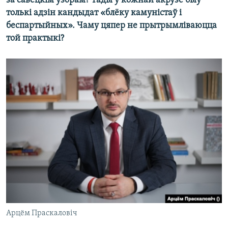
за савецкім узорам? Тады ў кожнай акрузе быў
толькі адзін кандыдат «блёку камуністаў і
беспартыйных». Чаму цяпер не прытрымліваюцца
той практыкі?
Арцём Праскаловіч