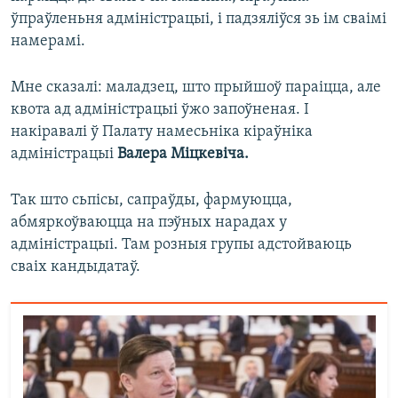
ўпраўленьня адміністрацыі, і падзяліўся зь ім сваімі
намерамі.
Мне сказалі: маладзец, што прыйшоў параіцца, але
квота ад адміністрацыі ўжо запоўненая. І
накіравалі ў Палату намесьніка кіраўніка
адміністрацыі
Валера Міцкевіча.
Так што сьпісы, сапраўды, фармуюцца,
абмяркоўваюцца на пэўных нарадах у
адміністрацыі. Там розныя групы адстойваюць
сваіх кандыдатаў.