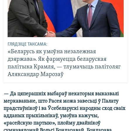
ГЛЯДЗІЦЕ ТАКСАМА:
«Беларусь як умоўна незалежная
дзяржава». Як фармуецца беларуская
палітыка Крамля, — тлумачыць палітоляг
Аляксандар Марозаў
— Да цяперашніх выбараў некаторыя выказвалі
меркаваньне, што Расея можа завесьці ў Палату
прадстаўнікоў і ва Ўсебеларускі народны сход сваіх
адданых прыхільнікаў, умоўна кажучы,
«расейскую партыю», плойму двайнікоў
сумнавядомай Вольгі Бондаравай. Бондарава,