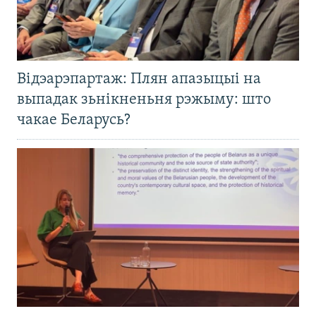
Відэарэпартаж: Плян апазыцыі на
выпадак зьнікненьня рэжыму: што
чакае Беларусь?