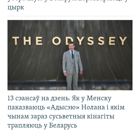
цырк
13 сэансаў на дзень. Як у Менску
паказваюць «Адысэю» Нолана і якім
чынам зараз сусьветныя кінагіты
трапляюць у Беларусь