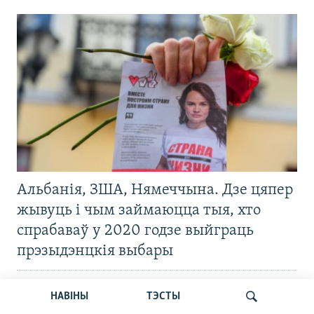
Альбанія, ЗША, Нямеччына. Дзе цяпер
жывуць і чым займаюцца тыя, хто
спрабаваў у 2020 годзе выйграць
прэзыдэнцкія выбары
НАВІНЫ
ТЭСТЫ