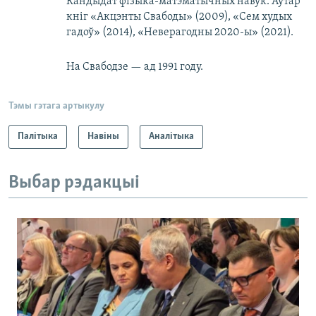
Кандыдат фізыка-матэматычных навук. Аўтар
кніг «Акцэнты Свабоды» (2009), «Сем худых
гадоў» (2014), «Неверагодны 2020-ы» (2021).
На Свабодзе — ад 1991 году.
Тэмы гэтага артыкулу
Палітыка
Навіны
Аналітыка
Выбар рэдакцыі