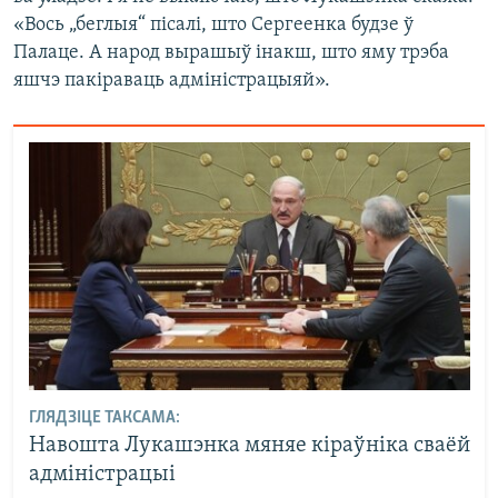
«Вось „беглыя“ пісалі, што Сергеенка будзе ў
Палаце. А народ вырашыў інакш, што яму трэба
яшчэ пакіраваць адміністрацыяй».
ГЛЯДЗІЦЕ ТАКСАМА:
Навошта Лукашэнка мяняе кіраўніка сваёй
адміністрацыі