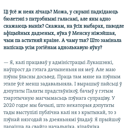
Ці ўсё ж неяк лічаць? Можа, у скрыні падкідаюць
бюлетэні з патрэбнымі галасамі, але яны адно
скажаюць вынік? Скажам, на ўсіх выбарах, паводле
афіцыйных дадзеных, яўка ў Менску ніжэйшая,
чым па астатняй краіне. А чаму так? Што замінала
напісаць усім рэгіёнам аднолькавую яўку?
— Я, калі працаваў у адміністрацыі Лукашэнкі,
наўпрост да гэтага дачыненьня ня меў. Але маю
пэўны ўласны досьвед. Праца там мяне на пэўным
этапе ўсё менш задавальняла. І вырашыў пайсьці ў
дэпутаты Палаты прадстаўнікоў, бачыў у гэтым
тэарэтычную магчымасьць пэўнага супраціву. У
2020 годзе мы бачылі, што некаторыя дэпутаты
тады выступілі публічна калі ня з крытыкай, то з
пэўнай нязгодай зь дзеяньнямі ўладаў. Я прыйшоў
параіцца да свайго начальніка, кіраўніка