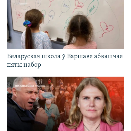
Беларуская школа ў Варшаве абвяшчае
пяты набор