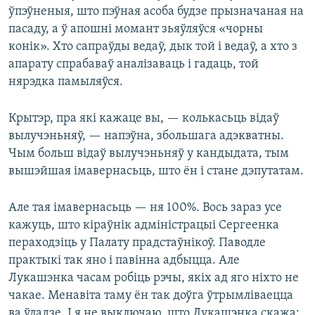
ўпэўненыя, што пэўная асоба будзе прызначаная на
пасаду, а ў апошні момант зьяўляўся «чорны
конік». Хто сапраўды ведаў, дык той і ведаў, а хто з
апарату спрабаваў аналізаваць і гадаць, той
нярэдка памыляўся.
Крытэр, пра які кажаце вы, — колькасьць відаў
вылучэньняў, — напэўна, збольшага адэкватны.
Чым больш відаў вылучэньняў у кандыдата, тым
вышэйшая імавернасьць, што ён і стане дэпутатам.
Але тая імавернасьць — ня 100%. Вось зараз усе
кажуць, што кіраўнік адміністрацыі Сергеенка
пераходзіць у Палату прадстаўнікоў. Паводле
практыкі так яно і павінна адбыцца. Але
Лукашэнка часам робіць рэчы, якіх ад яго ніхто не
чакае. Менавіта таму ён так доўга ўтрымліваецца
ва ўладзе. І я не выключаю, што Лукашэнка скажа: