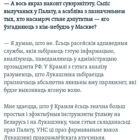
— А вось якраз наконт сувэрэнітэту. Сьпіс
вылучаных у Палату, а асабліва з пазначэньнем
тых, хто насамрэч стане дэпутатам — яго
ўзгадняюць з кім-небудзь у Маскве?
— Я думаю, што не. Ёсьць расейскія адпаведныя
службы, якія зьбіраюць гэтую інфармацыю,
аналізуюць, паведамляюць у адміністрацыю
прэзыдэнта РФ. У Крамлі з гэтага аналізу
разумеюць, што Лукашэнка зьбіраецца
прызначыць абсалютна ляяльны яму парлямэнт, які
будзе выконваць ягоную волю.
Мне здаецца, што ў Крамля ёсьць значна больш
простыя і эфэктыўныя інструмэнты ўплыву на
Беларусь і на Лукашэнку, чым гэтыя складанасьці
праз Палату, УНС ці праз фармаваньне вакол
Лукашэнкі пракрамлёўскага атачэньня.