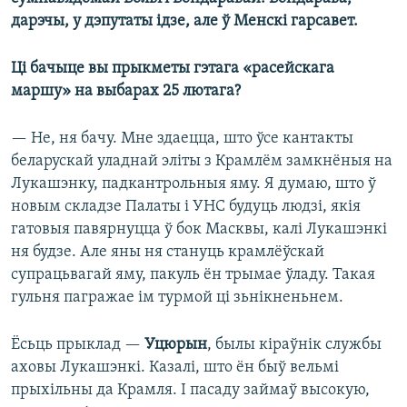
дарэчы, у дэпутаты ідзе, але ў Менскі гарсавет.
Ці бачыце вы прыкметы гэтага «расейскага
маршу» на выбарах 25 лютага?
— Не, ня бачу. Мне здаецца, што ўсе кантакты
беларускай уладнай эліты з Крамлём замкнёныя на
Лукашэнку, падкантрольныя яму. Я думаю, што ў
новым складзе Палаты і УНС будуць людзі, якія
гатовыя павярнуцца ў бок Масквы, калі Лукашэнкі
ня будзе. Але яны ня стануць крамлёўскай
супрацьвагай яму, пакуль ён трымае ўладу. Такая
гульня пагражае ім турмой ці зьнікненьнем.
Ёсьць прыклад —
Уцюрын
, былы кіраўнік службы
аховы Лукашэнкі. Казалі, што ён быў вельмі
прыхільны да Крамля. І пасаду займаў высокую,