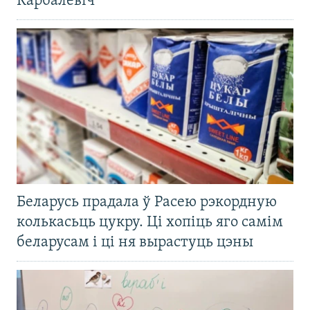
Карбалевіч
Беларусь прадала ў Расею рэкордную
колькасьць цукру. Ці хопіць яго самім
беларусам і ці ня вырастуць цэны