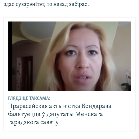
здае сувэрэнітэт, то назад забірае.
ГЛЯДЗІЦЕ ТАКСАМА:
Прарасейская актывістка Бондарава
балятуецца ў дэпутаты Менскага
гарадзкога савету