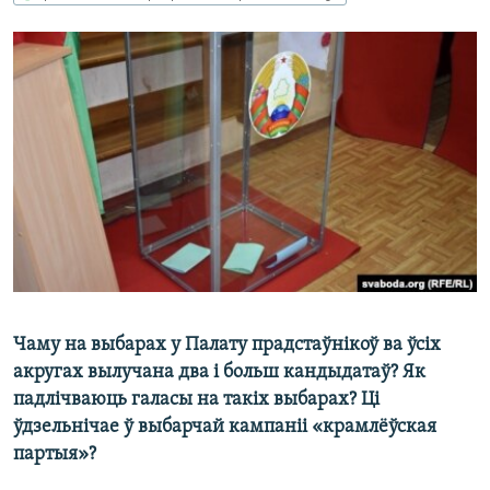
КУЛЬТУРА
МОВА
КАЛЯНДАР
НА ХВАЛЯХ СВАБОДЫ
Чаму на выбарах у Палату прадстаўнікоў ва ўсіх
акругах вылучана два і больш кандыдатаў? Як
падлічваюць галасы на такіх выбарах? Ці
ўдзельнічае ў выбарчай кампаніі «крамлёўская
партыя»?