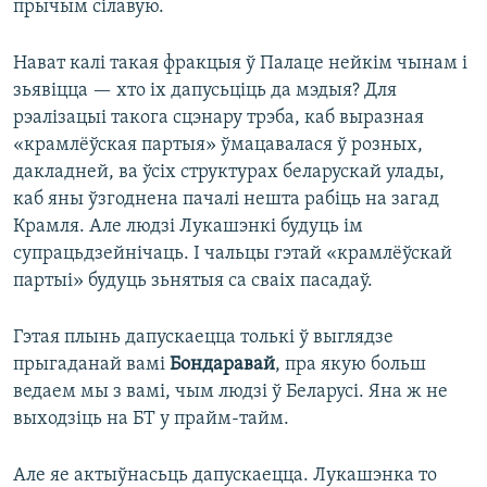
прычым сілавую.
Нават калі такая фракцыя ў Палаце нейкім чынам і
зьявіцца — хто іх дапусьціць да мэдыя? Для
рэалізацыі такога сцэнару трэба, каб выразная
«крамлёўская партыя» ўмацавалася ў розных,
дакладней, ва ўсіх структурах беларускай улады,
каб яны ўзгоднена пачалі нешта рабіць на загад
Крамля. Але людзі Лукашэнкі будуць ім
супрацьдзейнічаць. І чальцы гэтай «крамлёўскай
партыі» будуць зьнятыя са сваіх пасадаў.
Гэтая плынь дапускаецца толькі ў выглядзе
прыгаданай вамі
Бондаравай
, пра якую больш
ведаем мы з вамі, чым людзі ў Беларусі. Яна ж не
выходзіць на БТ у прайм-тайм.
Але яе актыўнасьць дапускаецца. Лукашэнка то