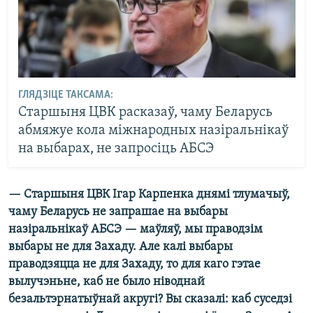
ГЛЯДЗІЦЕ ТАКСАМА:
Старшыня ЦВК расказаў, чаму Беларусь
абмяжуе кола міжнародных назіральнікаў
на выбарах, не запросіць АБСЭ
— Старшыня ЦВК Ігар Карпенка днямі тлумачыў,
чаму Беларусь не запрашае на выбары
назіральнікаў АБСЭ — маўляў, мы праводзім
выбары не для Захаду. Але калі выбары
праводзяцца не для Захаду, то для каго гэтае
вылучэньне, каб не было ніводнай
безальтэрнатыўнай акругі? Вы сказалі: каб суседзі