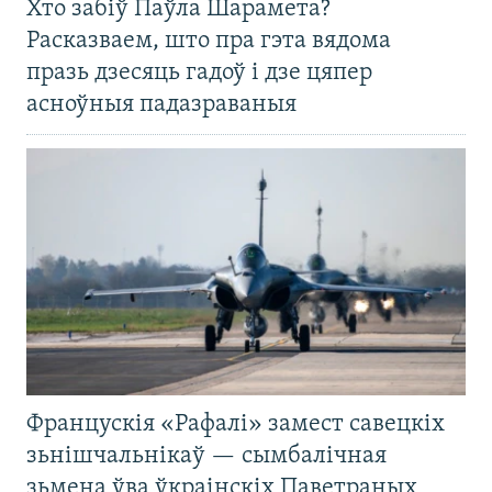
Хто забіў Паўла Шарамета?
Расказваем, што пра гэта вядома
празь дзесяць гадоў і дзе цяпер
асноўныя падазраваныя
Францускія «Рафалі» замест савецкіх
зьнішчальнікаў — сымбалічная
зьмена ўва ўкраінскіх Паветраных