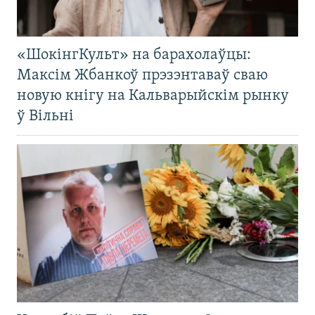
«ШокінгКульт» на барахолаўцы:
Максім Жбанкоў прэзэнтаваў сваю
новую кнігу на Кальварыйскім рынку
ў Вільні