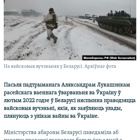
КУЛЬТУРА
МОВА
КАЛЯНДАР
НА ХВАЛЯХ СВАБОДЫ
На вайсковых вучэньнях у Беларусі. Архіўнае фота
Пасьля падтрыманага Аляксандрам Лукашэнкам
расейскага ваеннага ўварваньня ва Ўкраіну ў
лютым 2022 годзе ў Беларусі няспынна праводзяцца
вайсковыя вучэньні, якія, як заяўляюць улады,
плянуюць з улікам вайны ва Ўкраіне.
Міністэрства абароны Беларусі паведаміла аб