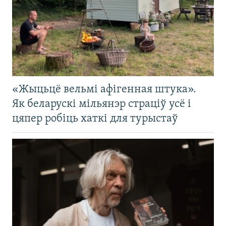
«Жыцьцё вельмі афігенная штука».
Як беларускі мільянэр страціў усё і
цяпер робіць хаткі для турыстаў