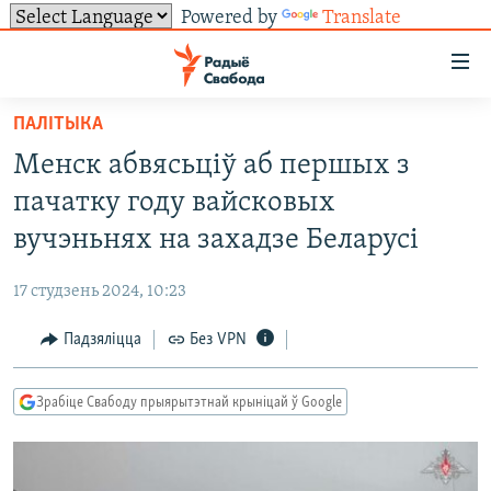
Powered by
Translate
Лінкі
ўнівэрсальнага
доступу
ПАЛІТЫКА
НАВІНЫ
Перайсьці
Менск абвясьціў аб першых з
да
ТОЛЬКІ НА СВАБОДЗЕ
УСЕ НАВІНЫ
пачатку году вайсковых
галоўнага
СУВЯЗЬ
ВІДЭА І ФОТА
ТЭСТЫ
зьместу
вучэньнях на захадзе Беларусі
Перайсьці
ПАДПІСАЦЦА
ЛЮДЗІ
БЛОГІ
АБЫСЬЦІ БЛЯКАВАНЬНЕ
да
17 студзень 2024, 10:23
ПАЛІТЫКА
ГІСТОРЫЯ НА СВАБОДЗЕ
ПАДЗЯЛІЦЦА ІНФАРМАЦЫЯЙ
RSS
галоўнай
САЧЫЦЕ ЗА АБНАЎЛЕНЬНЯМІ
Падзяліцца
Без VPN
навігацыі
ЭКАНОМІКА
ПАДКАСТЫ
ПАДКАСТЫ
Перайсьці
ВАЙНА
КНІГІ
FACEBOOK
да
Зрабіце Свабоду прыярытэтнай крыніцай ў Google
БЕЛАРУСЫ НА ВАЙНЕ
АЎДЫЁКНІГІ
TWITTER
пошуку
ПАЛІТВЯЗЬНІ
PREMIUM
Усе сайты РС/РСЭ