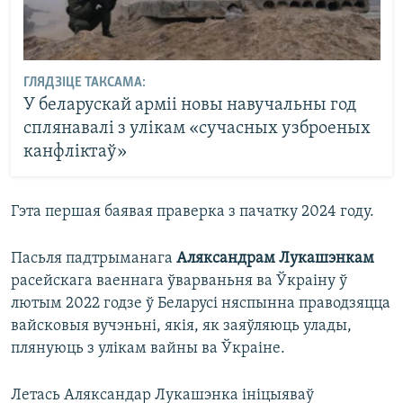
ГЛЯДЗІЦЕ ТАКСАМА:
У беларускай арміі новы навучальны год
сплянавалі з улікам «сучасных узброеных
канфліктаў»
Гэта першая баявая праверка з пачатку 2024 году.
Пасьля падтрыманага
Аляксандрам Лукашэнкам
расейскага ваеннага ўварваньня ва Ўкраіну ў
лютым 2022 годзе ў Беларусі няспынна праводзяцца
вайсковыя вучэньні, якія, як заяўляюць улады,
плянуюць з улікам вайны ва Ўкраіне.
Летась Аляксандар Лукашэнка ініцыяваў