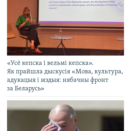
«Усё кепска і вельмі кепска».
Як прайшла дыскусія «Мова, культура,
адукацыя і мэдыя: нябачны фронт
за Беларусь»