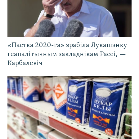
«Пастка 2020-га» зрабіла Лукашэнку
геапалітычным закладнікам Расеі, —
Карбалевіч