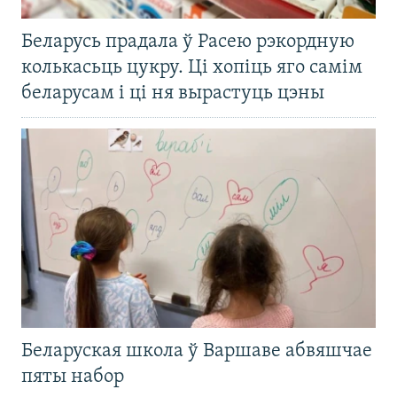
Беларусь прадала ў Расею рэкордную
колькасьць цукру. Ці хопіць яго самім
беларусам і ці ня вырастуць цэны
Беларуская школа ў Варшаве абвяшчае
пяты набор