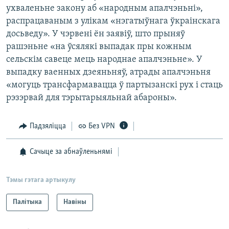
ухваленьне закону аб «народным апалчэньні»,
распрацаваным з улікам «нэгатыўнага ўкраінскага
досьведу». У чэрвені ён заявіў, што прыняў
рашэньне «на ўсялякі выпадак пры кожным
сельскім савеце мець народнае апалчэньне». У
выпадку ваенных дзеяньняў, атрады апалчэньня
«могуць трансфармавацца ў партызанскі рух і стаць
рэзэрвай для тэрытарыяльнай абароны».
Падзяліцца
Без VPN
Сачыце за абнаўленьнямі
Тэмы гэтага артыкулу
Палітыка
Навіны