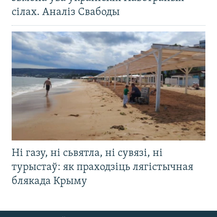
сілах. Аналіз Свабоды
Ні газу, ні сьвятла, ні сувязі, ні
турыстаў: як праходзіць лягістычная
блякада Крыму