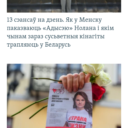
13 сэансаў на дзень. Як у Менску
паказваюць «Адысэю» Нолана і якім
чынам зараз сусьветныя кінагіты
трапляюць у Беларусь