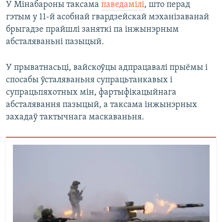
У Мінабароны таксама
паведамілі
, што перад
гэтым у 11-й асобнай гвардзейскай мэханізаванай
брыгадзе прайшлі заняткі па інжынэрным
абсталяваньні пазыцый.
У прыватнасьці, вайскоўцы адпрацавалі прыёмы і
спосабы ўсталяваньня супрацьтанкавых і
супрацьпяхотных мін, фартыфікацыйнага
абсталявання пазыцый, а таксама інжынэрных
захадаў тактычнага маскаваньня.