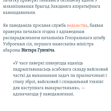
пачатку праверкі танкавага батальёну адной з
мэханізаваных брыгад Заходняга апэратыўнага
камандаваньня.
Як паведаміла прэсавая служба
ведамства
, баявая
праверка пачалася згодна з адпаведным
распараджэньнем начальніка Генэральнага штабу
Узброеных сіл, першага намесьніка міністра
абароны
Віктара Гулевіча
.
«У часе паверкі плянуецца ацаніць
падрыхтаванасьць асабовага складу вайсковай
часткі да выкананьня задач па прызначэньні і
стану зброі, вайсковай і спэцыяльнай тэхнікі
для наступнага выкарыстаньня», —
адзначаецца ў паведамленьні.