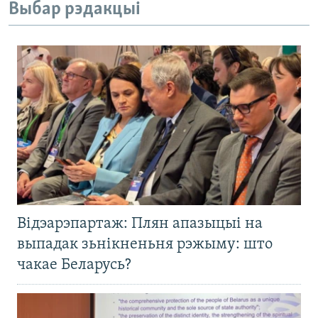
Выбар рэдакцыі
Відэарэпартаж: Плян апазыцыі на
выпадак зьнікненьня рэжыму: што
чакае Беларусь?