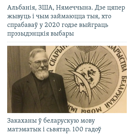
Альбанія, ЗША, Нямеччына. Дзе цяпер
жывуць і чым займаюцца тыя, хто
спрабаваў у 2020 годзе выйграць
прэзыдэнцкія выбары
Закаханы ў беларускую мову
матэматык і сьвятар. 100 гадоў