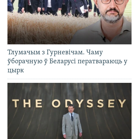
Тлумачым з Гурневічам. Чаму
ўборачную ў Беларусі ператвараюць у
цырк