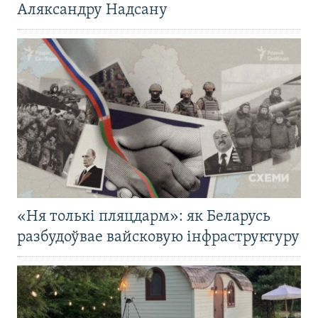
Аляксандру Надсану
«Ня толькі пляцдарм»: як Беларусь
разбудоўвае вайсковую інфраструктуру