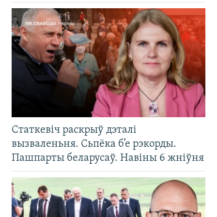
Статкевіч раскрыў дэталі
вызваленьня. Сьпёка б’е рэкорды.
Пашпарты беларусаў. Навіны 6 жніўня