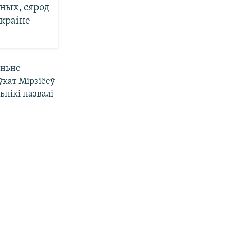
ных, сярод
 краіне
эньне
ўкат Мірзіёеў
нікі назвалі