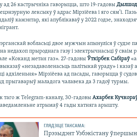
у ад 26 кастрычніка гаворыцца, што 19-гадовы
Дылшод 
цэнзурную лексыку ў адрас Мірзіёева і яго сям’і. Паз
даліў камэнтар, які апублікаваў у 2022 годзе, знаходзя
мігрант.
эрганскай вобласьці двое мужчын апынуліся ў судзе па
 на недахоп прыроднага газу і электрычнасьці ў сваім р
але «Коканд метан газ». 27-гадовы
Ўткірбек Сабіраў
«а
выказаў «незадаволенасьць палітыкай ураду» і казаў 
ці адхіленьня» Мірзіёева ад пасады, гаворыцца ў судо
уд прыгаварыў маладога чалавека да 3 гадоў турмы.
к таго ж Telegram-каналу, 30-гадовы
Ахарбек Кучкора
паведамленьне атрымаў 4 гады хатняга арышту.
ГЛЯДЗІЦЕ ТАКСАМА:
Прэзыдэнт Узбэкістану ўпершы