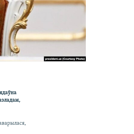
нядаўна
азладам,
гаварылася,