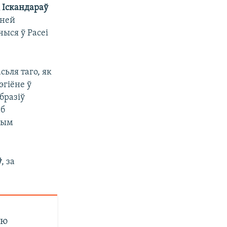
Іскандараў
ьней
чыся ў Расеі
сьля таго, як
эгіёне ў
бразіў
аб
вым
ў
, за
ню