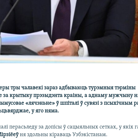
ры тры чалавекі зараз адбываюць турэмныя тэрміны
не за крытыку прэзыдэнта краіны, а аднаму мужчыну 
ымусовае «лячэньне» ў шпіталі ў сувязі з псыхічным р
сьцьвярджае, у яго няма.
налі перасьледу за допісы ў сацыяльных сетках, у якіх 
ірзіёеў
ня здольны кіраваць Узбэкістанам.