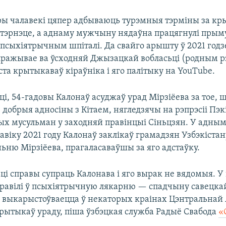
ры чалавекі цяпер адбываюць турэмныя тэрміны за кр
інтэрнэце, а аднаму мужчыну нядаўна працягнулі прым
 псыхіятрычным шпіталі. Да свайго арышту ў 2021 год
 пражывае ва ўсходняй Джызацкай вобласьці (родным р
ста крытыкаваў кіраўніка і яго палітыку на YouTube.
і, 54-гадовы Калонаў асуджаў урад Мірзіёева за тое, 
добрыя адносіны з Кітаем, нягледзячы на рэпрэсіі Пэк
ых мусульман у заходняй правінцыі Сіньцзян. У адным 
авіку 2021 году Калонаў заклікаў грамадзян Узбэкістан
ьню Мірзіёева, прагаласаваўшы за яго адстаўку.
ці справы супраць Калонава і яго вырак не вядомыя. У
авілі ў псыхіятрычную лякарню — спадчыну савецкай 
у выкарыстоўваецца ў некаторых краінах Цэнтральнай А
рытыкаў ураду, піша ўзбэцкая служба Радыё Свабода
«