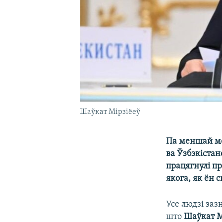
Шаўкат Мірзіёеў
Па меншай ме
ва Ўзбэкіста
працягнулі пр
якога, як ён 
Усе людзі заз
што
Шаўкат М