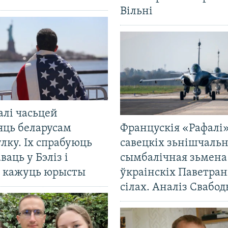
Вільні
алі часьцей
яць беларусам
Францускія «Рафалі»
лку. Іх спрабуюць
савецкіх зьнішчаль
ваць у Бэліз і
сымбалічная зьмена
, кажуць юрысты
ўкраінскіх Паветра
сілах. Аналіз Свабо