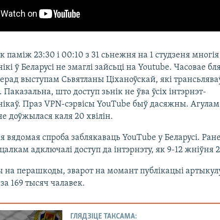
 паміж 23:30 і 00:10 з 31 сьнежня на 1 студзеня многія
ікі ў Беларусі не змаглі зайсьці на Youtube. Часовае б
ерад выступам Сьвятланы Ціханоўскай, які трансьлява
. Паказальна, што доступ зьнік не ўва ўсіх інтэрнэт-
ікаў. Праз VPN-сэрвісы YouTube быў дасяжны. Агулам
е доўжылася каля 20 хвілін.
я вядомая спроба заблякаваць YouTube у Беларусі. Ран
цалкам адключалі доступ да інтэрнэту, як 9-12 жніўня 2
 на перашкоды, зварот на момант публікацыі артыкулу
за 169 тысяч чалавек.
ГЛЯДЗІЦЕ ТАКСАМА: