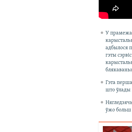
У прамежак
карыстальн
адбылося п
гэты сэрвіс
карыстальн
блякаваньн
Гэта перша
што ўлады 
Нягледзячы
ўжо больш 