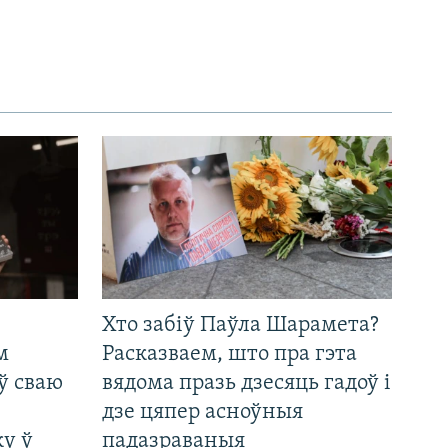
Хто забіў Паўла Шарамета?
м
Расказваем, што пра гэта
ў сваю
вядома празь дзесяць гадоў і
дзе цяпер асноўныя
у ў
падазраваныя