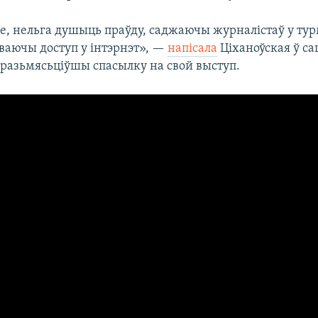
е, нельга душыць праўду, саджаючы журналістаў у тур
аючы доступ у інтэрнэт», —
напісала
Ціханоўская ў с
 разьмясьціўшы спасылку на свой выступ.