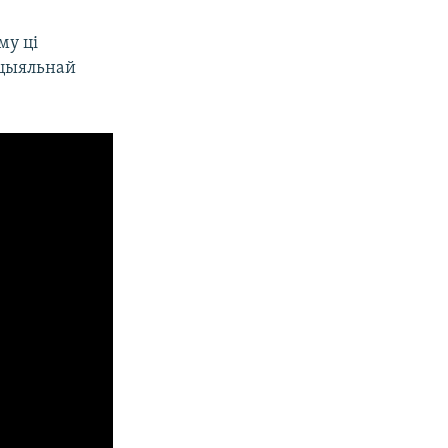
му ці
ацыяльнай