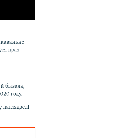
лякаваньне
ўся праз
ей бывала,
020 году.
 паглядзелі