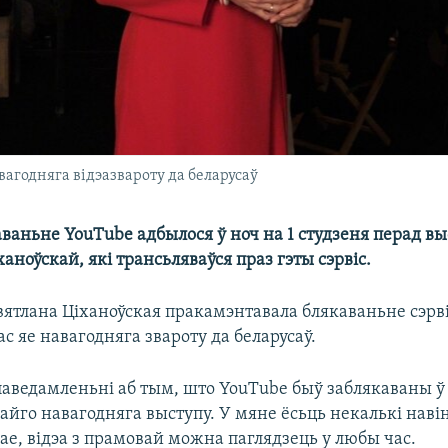
вагодняга відэазвароту да беларусаў
аваньне YouTube адбылося ў ноч на 1 студзеня перад в
аноўскай, які трансьляваўся праз гэты сэрвіс.
вятлана Ціханоўская пракамэнтавала блякаваньне сэрві
ас яе навагодняга звароту да беларусаў.
паведамленьні аб тым, што YouTube быў заблякаваны ў 
айго навагодняга выступу. У мяне ёсьць некалькі наві
е, відэа з прамовай можна паглядзець у любы час.