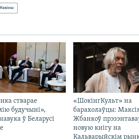
Навіны
нка стварае
«ШокінгКульт» на
мію будучыні»,
барахолаўцы: Максі
навука ў Беларусі
Жбанкоў прэзэнтава
е
новую кнігу на
Кальварыйскім рынк