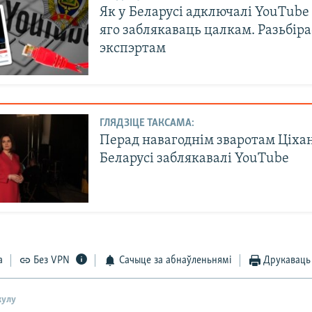
Як у Беларусі адключалі YouTube 
яго заблякаваць цалкам. Разьбіра
экспэртам
ГЛЯДЗІЦЕ ТАКСАМА:
Перад навагоднім зваротам Ціха
Беларусі заблякавалі YouTube
а
Без VPN
Сачыце за абнаўленьнямі
Друкаваць
кулу