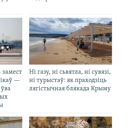
 замест
Ні газу, ні сьвятла, ні сувязі,
нікаў —
ні турыстаў: як праходзіць
 ўва
лягістычная блякада Крыму
ных
ды