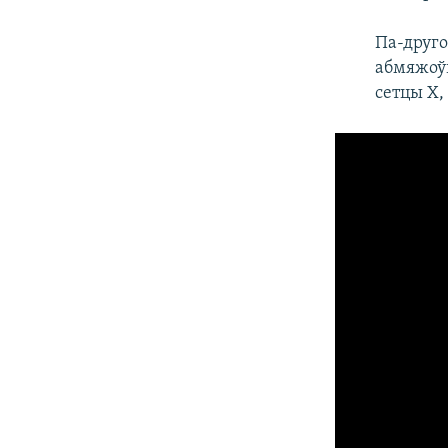
Па-друго
абмяжоўв
сетцы X,