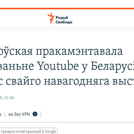
оўская пракамэнтавала
ваньне Youtube у Беларус
с свайго навагодняга вы
, 15:46
а
Без VPN
 прыярытэтнай крыніцай ў Google