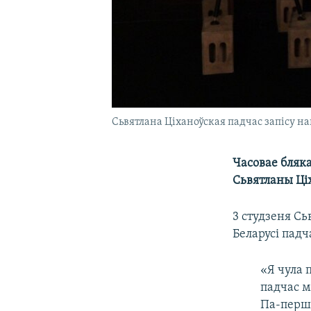
Сьвятлана Ціханоўская падчас запісу на
Часовае бляк
Сьвятланы Ціх
3 студзеня Сь
Беларусі падч
«Я чула 
падчас м
Па-перша