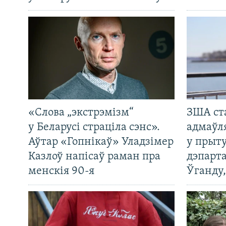
«Слова „экстрэмізм“
ЗША ст
у Беларусі страціла сэнс».
адмаўл
Аўтар «Гопнікаў» Уладзімер
у прыту
Казлоў напісаў раман пра
дэпарта
менскія 90-я
Ўганду