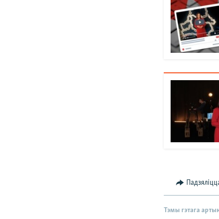
Падзяліцц
Тэмы гэтага арты