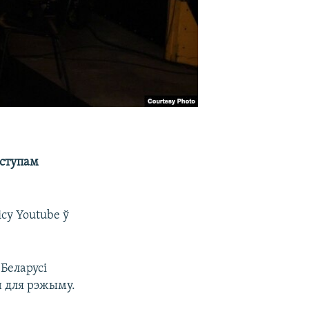
ыступам
су Youtube ў
Беларусі
н для рэжыму.