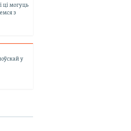
і ці могуць
емся з
ноўскай у