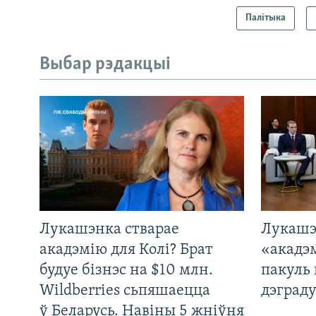
Палітыка
Выбар рэдакцыі
Лукашэнка стварае
Лукашэ
акадэмію для Колі? Брат
«акадэ
будуе бізнэс на $10 млн.
пакуль 
Wildberries сьпяшаецца
дэграду
ў Беларусь. Навіны 5 жніўня