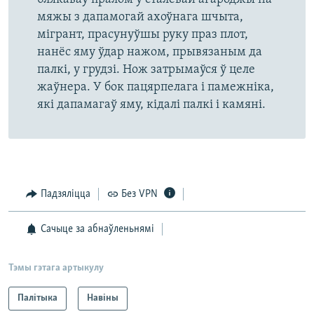
мяжы з дапамогай ахоўнага шчыта,
мігрант, прасунуўшы руку праз плот,
нанёс яму ўдар нажом, прывязаным да
палкі, у грудзі. Нож затрымаўся ў целе
жаўнера. У бок пацярпелага і памежніка,
які дапамагаў яму, кідалі палкі і камяні.
Падзяліцца
Без VPN
Сачыце за абнаўленьнямі
Тэмы гэтага артыкулу
Палітыка
Навіны