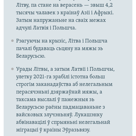
Літву, па стане на верасень — звыш 4,2
тысячы чалавек з краінаў Азіі і Афрыкі.
Затым напружаньне на сваіх межах
адчулі Латвія і Польшча.
Рэагуючы на крызіс, Літва і Польшча
пачалі будаваць сьцяну на мяжы зь
Беларусьсю.
Урады Літвы, а затым Латвіі і Польшчы,
улетку 2021-га зрабілі істотна больш
строгім заканадаўства аб нелегальным
перасячэньні дзяржаўнай мяжы, а
таксама выслалі ў памежныя зь
Беларусьсю раёны падмацаваньне з
вайсковых злучэньняў. Лукашэнку
абвінавацілі ў спрыяньні нелегальнай
міграцыі ў краіны Эўразьвязу.