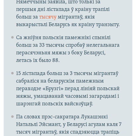
Нямеччыны заявіла, што толькі за
першыя дні лістапада ў краіну трапілі
больш за
тысячу
мігрантаў, якія
выкарысталі Беларусь як краіну транзыту.
Са жніўня польскія памежнікі спынілі
больш за 33 тысячы спробаў нелегальнага
перасячэньня мяжы з боку Беларусі,
летась іх было 88.
15 лістапада больш за 3 тысячы мігрантаў
сабраліся на беларускім памежным
пераходзе «Брузгі» перад лініяй польскай
мяжы, умацаванай часовымі загародамі і
шарэнгай польскіх вайскоўцаў.
Па словах прэс-сакратара Лукашэнкі
Натальлі Эйсмант, у Беларусі агулам каля 7
тысяч мігрантаў, якія спадзяюцца трапіць