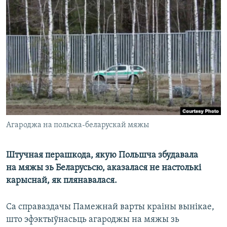
КУЛЬТУРА
МОВА
КАЛЯНДАР
НА ХВАЛЯХ СВАБОДЫ
Агароджа на польска-беларускай мяжы
Штучная перашкода, якую Польшча збудавала
на мяжы зь Беларусьсю, аказалася не настолькі
карыснай, як плянавалася.
Са справаздачы Памежнай варты краіны вынікае,
што эфэктыўнасьць агароджы на мяжы зь