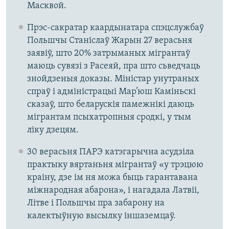
Масквой.
Прэс-сакратар каардынатара спэцслужбаў
Польшчы Станіслаў Жарын 27 верасьня
заявіў, што 20% затрыманых мігрантаў
маюць сувязі з Расеяй, пра што сьведчаць
знойдзеныя доказы. Міністар унутраных
спраў і адміністрацыі Мар’юш Каміньскі
сказаў, што беларускія памежнікі даюць
мігрантам псыхатропныя сродкі, у тым
ліку дзецям.
30 верасьня ПАРЭ катэгарычна асудзіла
практыку вяртаньня мігрантаў «у трэцюю
краіну, дзе ім ня можа быць гарантавана
міжнародная абарона», і нагадала Латвіі,
Літве і Польшчы пра забарону на
калектыўную высылку іншаземцаў.