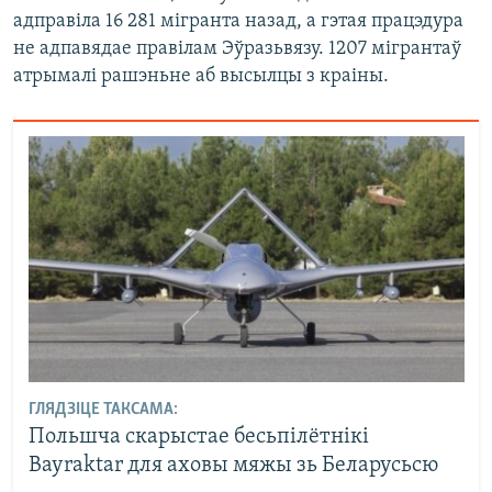
адправіла 16 281 мігранта назад, а гэтая працэдура
не адпавядае правілам Эўразьвязу. 1207 мігрантаў
атрымалі рашэньне аб высылцы з краіны.
ГЛЯДЗІЦЕ ТАКСАМА:
Польшча скарыстае бесьпілётнікі
Bayraktar для аховы мяжы зь Беларусьсю