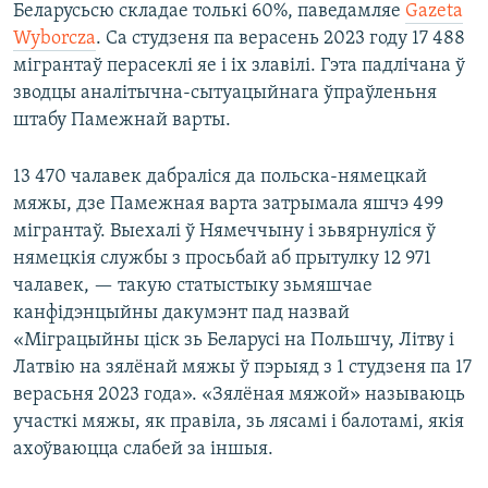
Беларусьсю складае толькі 60%, паведамляе
Gazeta
Wyborcza
. Са студзеня па верасень 2023 году 17 488
мігрантаў перасеклі яе і іх злавілі. Гэта падлічана ў
зводцы аналітычна-сытуацыйнага ўпраўленьня
штабу Памежнай варты.
13 470 чалавек дабраліся да польска-нямецкай
мяжы, дзе Памежная варта затрымала яшчэ 499
мігрантаў. Выехалі ў Нямеччыну і зьвярнуліся ў
нямецкія службы з просьбай аб прытулку 12 971
чалавек, — такую статыстыку зьмяшчае
канфідэнцыйны дакумэнт пад назвай
«Міграцыйны ціск зь Беларусі на Польшчу, Літву і
Латвію на зялёнай мяжы ў пэрыяд з 1 студзеня па 17
верасьня 2023 года». «Зялёная мяжой» называюць
участкі мяжы, як правіла, зь лясамі і балотамі, якія
ахоўваюцца слабей за іншыя.