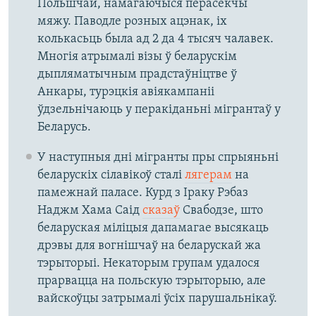
Польшчай, намагаючыся перасекчы
мяжу. Паводле розных ацэнак, іх
колькасьць была ад 2 да 4 тысяч чалавек.
Многія атрымалі візы ў беларускім
дыпляматычным прадстаўніцтве ў
Анкары, турэцкія авіякампаніі
ўдзельнічаюць у перакіданьні мігрантаў у
Беларусь.
У наступныя дні мігранты пры спрыяньні
беларускіх сілавікоў сталі
лягерам
на
памежнай паласе. Курд з Іраку Рэбаз
Наджм Хама Саід
сказаў
Свабодзе, што
беларуская міліцыя дапамагае высякаць
дрэвы для вогнішчаў на беларускай жа
тэрыторыі. Некаторым групам удалося
прарвацца на польскую тэрыторыю, але
вайскоўцы затрымалі ўсіх парушальнікаў.