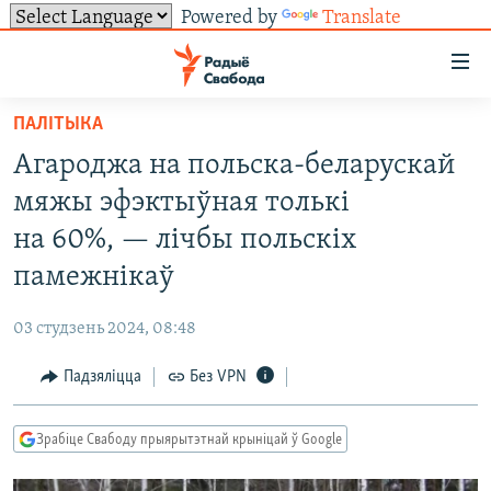
Powered by
Translate
Лінкі
ўнівэрсальнага
доступу
ПАЛІТЫКА
НАВІНЫ
Перайсьці
Агароджа на польска-беларускай
да
ТОЛЬКІ НА СВАБОДЗЕ
УСЕ НАВІНЫ
мяжы эфэктыўная толькі
галоўнага
СУВЯЗЬ
ВІДЭА І ФОТА
ТЭСТЫ
зьместу
на 60%, — лічбы польскіх
Перайсьці
ПАДПІСАЦЦА
ЛЮДЗІ
БЛОГІ
АБЫСЬЦІ БЛЯКАВАНЬНЕ
памежнікаў
да
ПАЛІТЫКА
ГІСТОРЫЯ НА СВАБОДЗЕ
ПАДЗЯЛІЦЦА ІНФАРМАЦЫЯЙ
RSS
галоўнай
САЧЫЦЕ ЗА АБНАЎЛЕНЬНЯМІ
03 студзень 2024, 08:48
навігацыі
ЭКАНОМІКА
ПАДКАСТЫ
ПАДКАСТЫ
Перайсьці
Падзяліцца
Без VPN
ВАЙНА
КНІГІ
FACEBOOK
да
БЕЛАРУСЫ НА ВАЙНЕ
АЎДЫЁКНІГІ
TWITTER
пошуку
Зрабіце Свабоду прыярытэтнай крыніцай ў Google
ПАЛІТВЯЗЬНІ
PREMIUM
Усе сайты РС/РСЭ