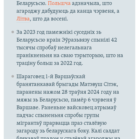
Беларусьсю.
Польшча
адзначыла, што
агароджу дабудуюць да канца чэрвеня, а
Літва
, што да восені.
За 2023 год памежнікі суседніх зь
Беларусьсю краін Эўразьвязу спынілі 42
тысячы спробаў нелегальнага
пранікненьня на сваю тэрыторыю, што на
траціну больш за 2022 год.
Шараговец 1-й Варшаўскай
бранятанкавай брыгады Матэвуш Сітэк,
паранены нажом 28 траўня 2024 году на
мяжы зь Беларусьсю, памёр 6 чэрвеня ў
Варшаве. Раненьне вайсковец атрымаў
падчас спыненьня спробы групы
мігрантаў прарвацца праз сталёвую
загароду зь беларускага боку. Калі салдат
блякаваў пралом у сталёвай агароджы на