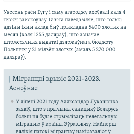
Увосень раён Бугу і саму агароджу ахоўвалі каля 4
тысяч вайскоўцаў. Газэта паведамляе, што толькі
адзіны іхны аклад быў прыкладна 5400 злотых на
месяц (каля 1355 даляраў), што азначае
штомесячныя выдаткі дзяржаўнага бюджэту
Польшчы ў 21 мільён злотых (амаль 5 270 000
даляраў).
Мігранцкі крызіс 2021-2023.
Асноўнае
У ліпені 2021 году Аляксандар Лукашэнка
заявіў, што з прычыны санкцыяў Беларусь
больш ня будзе стрымліваць нелегальную
міграцыю ў краіны Эўразьвязу. Найперш
вялікія патокі мігрантаў накіраваліся ў