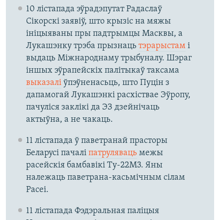
10 лістапада эўрадэпутат Радаслаў
Сікорскі заявіў, што крызіс на мяжы
ініцыяваны пры падтрымцы Масквы, а
Лукашэнку трэба прызнаць
тэрарыстам
і
выдаць Міжнароднаму трыбуналу. Шэраг
іншых эўрапейскіх палітыкаў таксама
выказалі
ўпэўненасьць, што Пуцін з
дапамогай Лукашэнкі расхіствае Эўропу,
пачуліся заклікі да ЭЗ дзейнічаць
актыўна, а не чакаць.
11 лістапада ў паветранай прасторы
Беларусі пачалі
патруляваць
межы
расейскія бамбавікі Ту-22М3. Яны
належаць паветрана-касьмічным сілам
Расеі.
11 лістапада Фэдэральная паліцыя