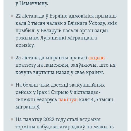
у Нямеччыну.
22 лістапада ў Бэрліне адмовіліся прымаць
каля 2 тысяч чалавк з Блізкага Ўсходу, якія
прыбылі ў Беларусь пасьля арганізацыі
рэжымам Лукашэнкі мігранцкага
крызісу.
25 лістапада мігранты правялі
акцыю
пратэсту на памежжы, заяўляючы, што ня
хочуць вяртацца назад у свае краіны.
На больш чым дзесяці эвакуацыйных
рэйсах у Ірак і Сырыю ў лістападзе-
сьнежні Беларусь
пакінулі
каля 4,5 тысяч
мігрантаў.
На пачатку 2022 году сталі вядомыя
тэрміны пабудовы агароджаў на мяжы зь