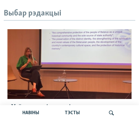
Выбар рэдакцыі
«Усё кепска і вельмі кепска».
НАВІНЫ
ТЭСТЫ
Як прайшла дыскусія «Мова, культура,
адукацыя і мэдыя: нябачны фронт
за Беларусь»