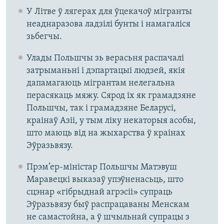
У Літве ў лягерах для ўцекачоў мігранты
неаднаразова ладзілі бунты і намагаліся
зьбегчы.
Улады Польшчы зь верасьня распачалі
затрыманьні і дэпартацыі людзей, якія
дапамагаюць мігрантам нелегальна
перасякаць мяжу. Сярод іх як грамадзяне
Польшчы, так і грамадзяне Беларусі,
краінаў Азіі, у тым ліку некаторыя асобы,
што маюць від на жыхарства ў краінах
Эўразьвязу.
Прэм’ер-міністар Польшчы Матэвуш
Маравецкі выказаў упэўненасьць, што
сцэнар «гібрыднай агрэсіі» супраць
Эўразьвязу быў распрацаваны Менскам
не самастойна, а ў шчыльнай супрацы з