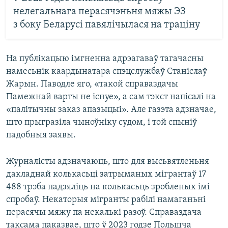
нелегальнага перасячэньня мяжы ЭЗ
з боку Беларусі павялічылася на траціну
На публікацыю імгненна адрэагаваў тагачасны
намесьнік каардынатара спэцслужбаў Станіслаў
Жарын. Паводле яго, «такой справаздачы
Памежнай варты не існуе», а сам тэкст напісалі на
«палітычны заказ апазыцыі». Але газэта адзначае,
што прыгразіла чыноўніку судом, і той спыніў
падобныя заявы.
Журналісты адзначаюць, што для высьвятленьня
дакладнай колькасьці затрыманых мігрантаў 17
488 трэба падзяліць на колькасьць зробленых імі
спробаў. Некаторыя мігранты рабілі намаганьні
перасячы мяжу па некалькі разоў. Справаздача
таксама паказвае, што ў 2023 годзе Польшча