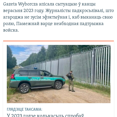
Gazeta Wyborcza апісала сытуацыю ў канцы
верасьня 2023 году. Журналісты падкрэсьлівалі, што
агароджа не зусім эфэктыўная і, каб выканаць сваю
ролю, Памежнай варце неабходная падтрымка
войска.
ГЛЯДЗІЦЕ ТАКСАМА:
У 2023 годзе колькасьць спробаў