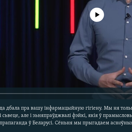
No media source currently avail
да дбала пра вашу інфармацыйную гігіену. Мы ня тольк
 і сьвеце, але і зьняпраўджвалі фэйкі, якія ў прамысло
прапаганда ў Беларусі. Сёньня мы прыгадаем асноўныя