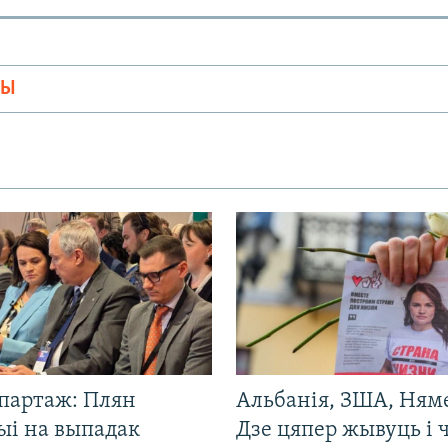
МЫ
эпартаж: Плян
Альбанія, ЗША, Ням
ыі на выпадак
Дзе цяпер жывуць і