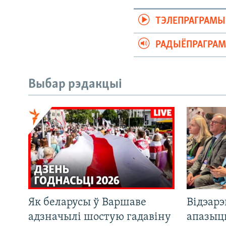
ТЭЛЕПРАГРАМЫ
РАДЫЁПРАГРА
Выбар рэдакцыі
Як беларусы ў Варшаве
Відэар
адзначылі шостую гадавіну
апазыц