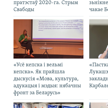
пратэстаў 2020-га. Стрым
зьнікн
Свабоды
чакае Б
«Усё кепска і вельмі
«Пастка
кепска». Як прайшла
Лукашэ
дыскусія «Мова, культура,
закладн
адукацыя і мэдыя: нябачны
Карбал
фронт за Беларусь»