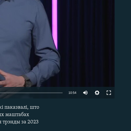
able
Auto
10:54
240p
і паказвалі, што
EMBED
360p
вых маштабах
 трэнды за 2023
480p