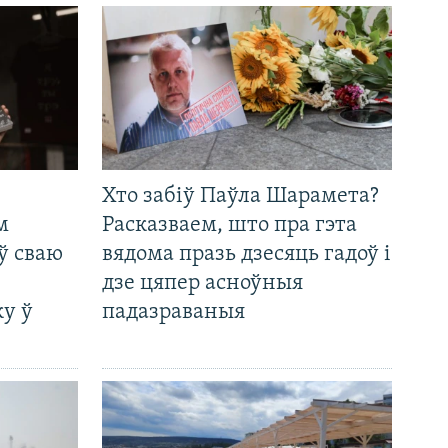
Хто забіў Паўла Шарамета?
м
Расказваем, што пра гэта
ў сваю
вядома празь дзесяць гадоў і
дзе цяпер асноўныя
у ў
падазраваныя