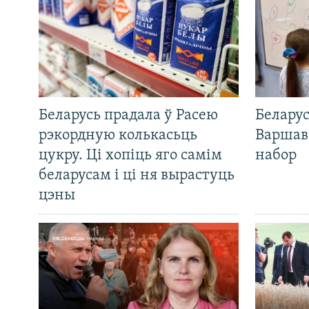
Беларусь прадала ў Расею
Беларус
рэкордную колькасьць
Варшав
цукру. Ці хопіць яго самім
набор
беларусам і ці ня вырастуць
цэны