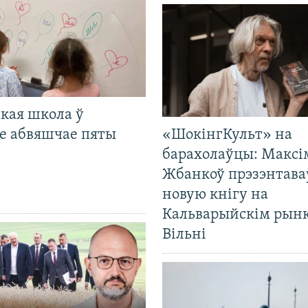
кая школа ў
е абвяшчае пяты
«ШокінгКульт» на
барахолаўцы: Максі
Жбанкоў прэзэнтава
новую кнігу на
Кальварыйскім рынк
Вільні