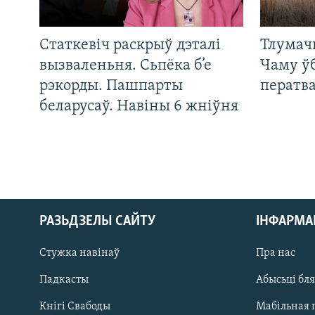
Статкевіч раскрыў дэталі
Тлумач
вызваленьня. Сьпёка б’е
Чаму ў
рэкорды. Пашпарты
ператв
беларусаў. Навіны 6 жніўня
РАЗЬДЗЕЛЫ САЙТУ
ІНФАРМ
Стужка навінаў
Пра нас
Падкасты
Абысьці бл
Кнігі Свабоды
Мабільная 