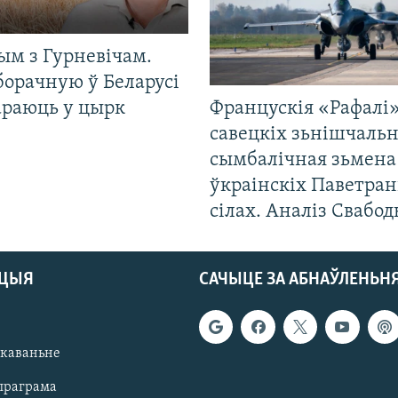
ым з Гурневічам.
борачную ў Беларусі
араюць у цырк
Францускія «Рафалі»
савецкіх зьнішчаль
сымбалічная зьмена
ўкраінскіх Паветра
сілах. Аналіз Свабо
АЦЫЯ
САЧЫЦЕ ЗА АБНАЎЛЕНЬН
якаваньне
праграма