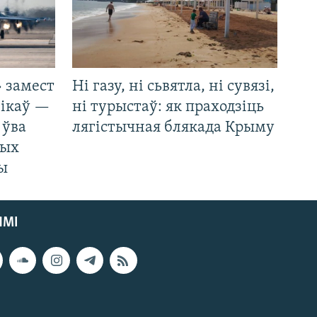
 замест
Ні газу, ні сьвятла, ні сувязі,
нікаў —
ні турыстаў: як праходзіць
 ўва
лягістычная блякада Крыму
ных
ды
ЯМІ