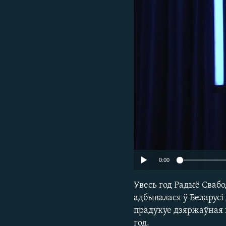
КАЛЯНДАР
НА ХВАЛЯХ СВАБОДЫ
0:00
Увесь год Радыё Свабо
адбывалася ў Беларусі
прадукуе дзяржаўная 
год.