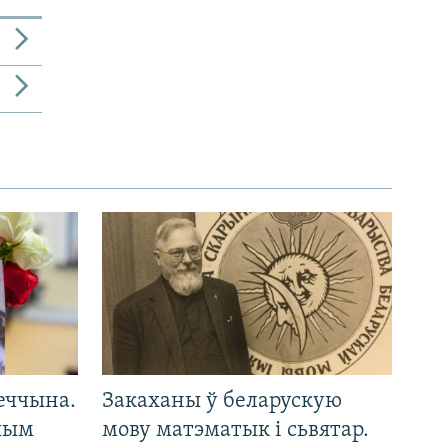
еччына.
Закаханы ў беларускую
 чым
мову матэматык і сьвятар.