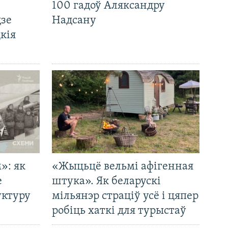
100 гадоў Аляксандру
дзе
Надсану
кія
»: як
«Жыцьцё вельмі афігенная
е
штука». Як беларускі
уктуру
мільянэр страціў усё і цяпер
робіць хаткі для турыстаў