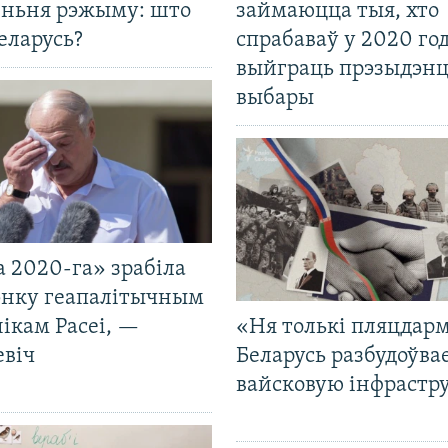
еньня рэжыму: што
займаюцца тыя, хто
еларусь?
спрабаваў у 2020 го
выйграць прэзыдэнц
выбары
 2020-га» зрабіла
нку геапалітычным
ікам Расеі, —
«Ня толькі пляцдарм
евіч
Беларусь разбудоўва
вайсковую інфрастр