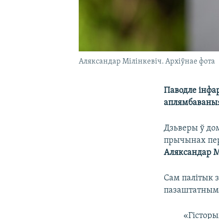
Аляксандар Мілінкевіч. Архіўнае фота
Паводле інфа
аплямбаваны
Дзьверы ў до
прычынах пера
Аляксандар М
Сам палітык з
пазаштатным 
«Гісторы