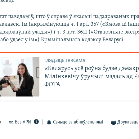
асьці.
эт паведаміў, што ў справе ў якасьці падазраваных пр
чалавек. Ім інкрымінуюцца ч. 1 арт. 357 («Змова ці інш
дзяржаўнай улады») і ч. 3 арт. 3611 («Стварэньне экст
бо ўдзел у ім») Крымінальнага кодэксу Беларусі.
ГЛЯДЗІЦЕ ТАКСАМА:
«Беларусь усё роўна будзе дэмак
Мілінкевічу ўручылі мэдаль ад Р
ФОТА
а
Без VPN
Сачыце за абнаўленьнямі
Друкаваць