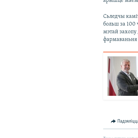
арышце маём
Сьледчы каміт
больш за 100 
мэтай захопу 
фармаваньня а
Падзяліцц