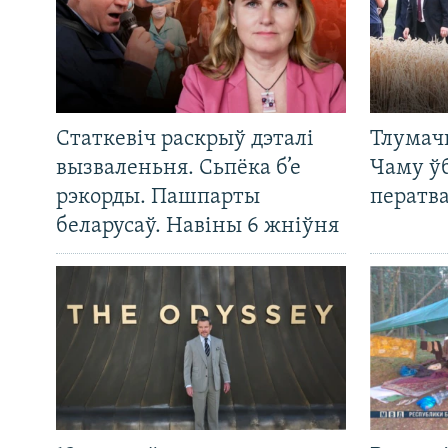
Статкевіч раскрыў дэталі
Тлумач
вызваленьня. Сьпёка б’е
Чаму ў
рэкорды. Пашпарты
ператв
беларусаў. Навіны 6 жніўня