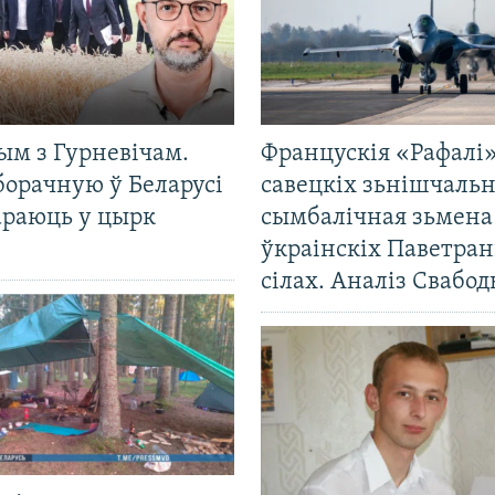
ым з Гурневічам.
Францускія «Рафалі»
борачную ў Беларусі
савецкіх зьнішчаль
араюць у цырк
сымбалічная зьмена
ўкраінскіх Паветра
сілах. Аналіз Свабо