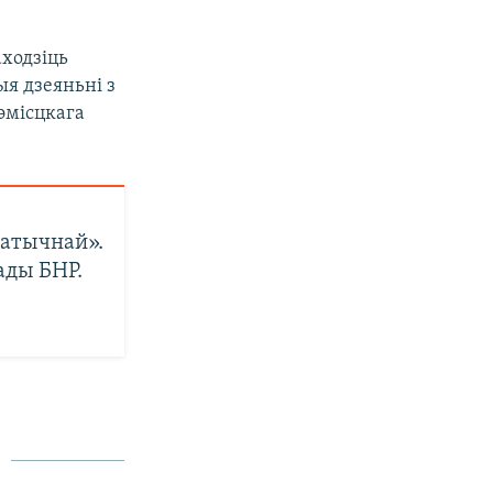
аходзіць
ыя дзеяньні з
рэмісцкага
ратычнай».
ады БНР.