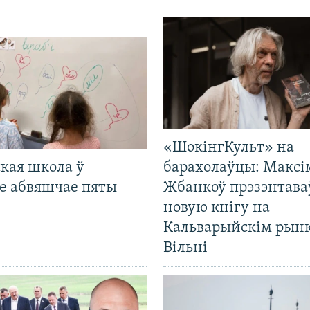
«ШокінгКульт» на
кая школа ў
барахолаўцы: Максі
е абвяшчае пяты
Жбанкоў прэзэнтава
новую кнігу на
Кальварыйскім рынк
Вільні