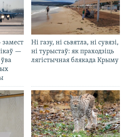
 замест
Ні газу, ні сьвятла, ні сувязі,
нікаў —
ні турыстаў: як праходзіць
 ўва
лягістычная блякада Крыму
ных
ды