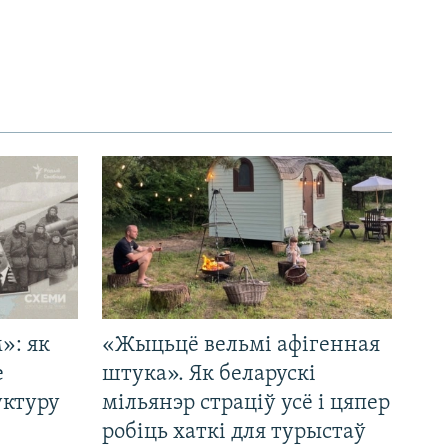
»: як
«Жыцьцё вельмі афігенная
е
штука». Як беларускі
уктуру
мільянэр страціў усё і цяпер
робіць хаткі для турыстаў