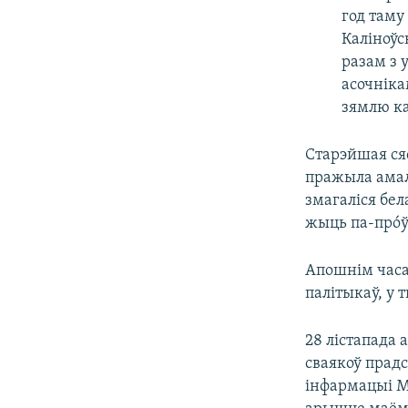
год таму
Каліноўс
разам з 
асочніка
зямлю ка
Старэйшая сяс
пражыла амаль
змагаліся бел
жыць па-прóў
Апошнім часа
палітыкаў, у
28 лістапада 
сваякоў прадс
інфармацыі МУ