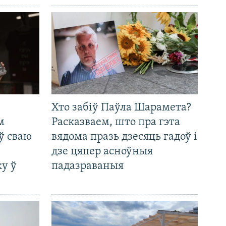
Хто забіў Паўла Шарамета?
м
Расказваем, што пра гэта
ў сваю
вядома празь дзесяць гадоў і
дзе цяпер асноўныя
у ў
падазраваныя