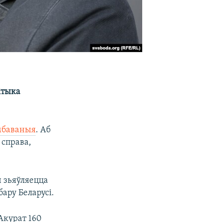
ітыка
мбаваныя
. Аб
 справа,
ч зьяўляецца
ару Беларусі.
Акурат 160