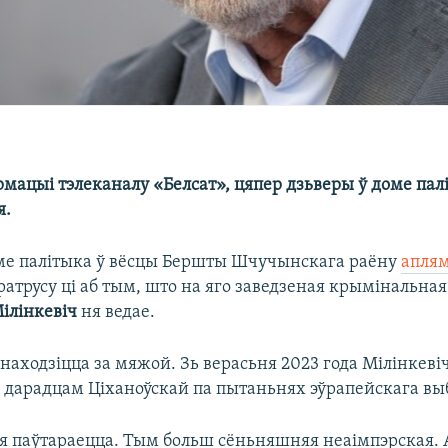
рмацыі тэлеканалу «Белсат», цяпер дзьверы ў доме пал
я.
ме палітыка ў вёсцы Бершты Шчучынскага раёну
апля
трусу ці аб тым, што на яго заведзеная крымінальная
ілінкевіч
ня ведае.
находзіцца за мяжой. Зь верасьня 2023 года Мілінкеві
дарадцам Ціханоўскай па пытаньнях эўрапейскага выб
я паўтараецца. Тым больш сёньняшняя неаімпэрская. 