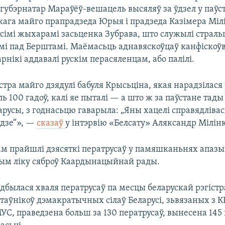
 губэрнатар Мараўёў-вешацель высяляў за ўдзел у паўс
кага майго прапрадзеда Юрыя і прадзеда Казімера Міл
усімі жыхарамі засьценка Зубрава, што служылі стральц
мі пад Берштамі. Маёмасьць аднавяскоўцаў канфіскоўв
рнікі аддавалі рускім перасяленцам, або палілі.
тра майго дзядулі бабуля Крысьціна, якая нарадзілася ў
 100 гадоў, калі яе пыталі — а што ж за паўстане тады
арусы, з годнасьцю гаварыла: „Яны хацелі справядлівась
дзе“», —
сказаў
у інтэрвію «Белсату» Аляксандр Мілінк
м прайшлі дзясяткі ператрусаў у памяшканьнях апа
 тым ліку сяброў Каардынацыйнай рады.
адбылася хваля ператрусаў па месцы беларускай рэгістра
таўнікоў дэмакратычных сілаў Беларусі, зьвязаных з К
С, праведзена больш за 130 ператрусаў, вынесена 145 