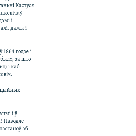
таньні Кастуся
інкевічаў
амі і
алі, дамы і
 1864 годзе і
 было, за што
ці і каб
евіч.
зыцыйных
цыі і ў
Р. Паводле
пастаноў аб