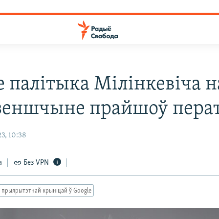
е палітыка Мілінкевіча н
зеншчыне прайшоў пера
3, 10:38
а
Без VPN
 прыярытэтнай крыніцай ў Google