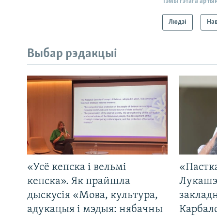
Тэмы гэтага арты
Людзі
На
Выбар рэдакцыі
«Усё кепска і вельмі
«Пастка
кепска». Як прайшла
Лукашэ
дыскусія «Мова, культура,
закладн
адукацыя і мэдыя: нябачны
Карбал