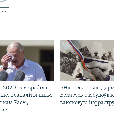
кулу
віны
 2020-га» зрабіла
«Ня толькі пляцдарм
нку геапалітычным
Беларусь разбудоўва
ікам Расеі, —
вайсковую інфрастр
евіч