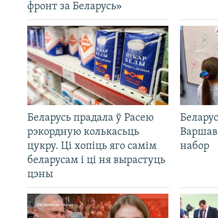
фронт за Беларусь»
Беларусь прадала ў Расею
Беларус
рэкордную колькасьць
Варшав
цукру. Ці хопіць яго самім
набор
беларусам і ці ня вырастуць
цэны