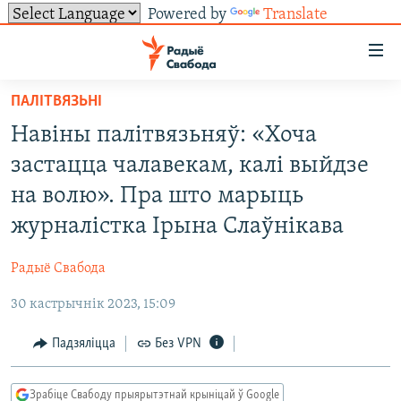
Powered by
Translate
Лінкі
ўнівэрсальнага
доступу
ПАЛІТВЯЗЬНІ
НАВІНЫ
Перайсьці
Навіны палітвязьняў: «Хоча
да
ТОЛЬКІ НА СВАБОДЗЕ
УСЕ НАВІНЫ
застацца чалавекам, калі выйдзе
галоўнага
СУВЯЗЬ
ВІДЭА І ФОТА
ТЭСТЫ
зьместу
на волю». Пра што марыць
Перайсьці
ПАДПІСАЦЦА
ЛЮДЗІ
БЛОГІ
АБЫСЬЦІ БЛЯКАВАНЬНЕ
журналістка Ірына Слаўнікава
да
ПАЛІТЫКА
ГІСТОРЫЯ НА СВАБОДЗЕ
ПАДЗЯЛІЦЦА ІНФАРМАЦЫЯЙ
RSS
галоўнай
САЧЫЦЕ ЗА АБНАЎЛЕНЬНЯМІ
Радыё Свабода
навігацыі
ЭКАНОМІКА
ПАДКАСТЫ
ПАДКАСТЫ
Перайсьці
30 кастрычнік 2023, 15:09
ВАЙНА
КНІГІ
FACEBOOK
да
Падзяліцца
Без VPN
БЕЛАРУСЫ НА ВАЙНЕ
АЎДЫЁКНІГІ
TWITTER
пошуку
ПАЛІТВЯЗЬНІ
PREMIUM
Усе сайты РС/РСЭ
Зрабіце Свабоду прыярытэтнай крыніцай ў Google