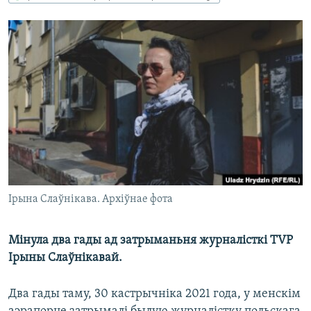
КУЛЬТУРА
МОВА
КАЛЯНДАР
НА ХВАЛЯХ СВАБОДЫ
Ірына Слаўнікава. Архіўнае фота
Мінула два гады ад затрыманьня журналісткі TVP
Ірыны Слаўнікавай.
Два гады таму, 30 кастрычніка 2021 года, у менскім