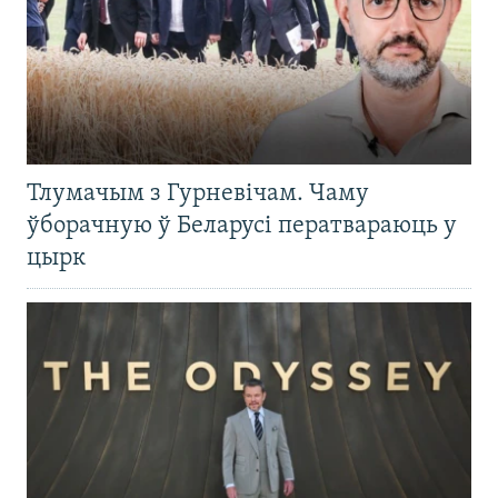
Тлумачым з Гурневічам. Чаму
ўборачную ў Беларусі ператвараюць у
цырк