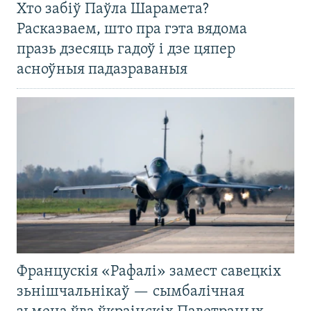
Хто забіў Паўла Шарамета?
Расказваем, што пра гэта вядома
празь дзесяць гадоў і дзе цяпер
асноўныя падазраваныя
Францускія «Рафалі» замест савецкіх
зьнішчальнікаў — сымбалічная