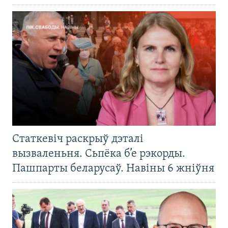
Статкевіч раскрыў дэталі
вызваленьня. Сьпёка б’е рэкорды.
Пашпарты беларусаў. Навіны 6 жніўня