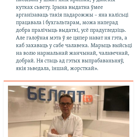
кутках сьвету. Ірына выдатна ўмее
арганізаваць такія падарожжы – яна калісьці
працавала і бухгальтарам, можа наперад
добра пралічыць выдаткі, усё прадугледзіць.
Але галоўная мэта ў яе цяпер нават ня гэта, а
каб захаваць у сабе чалавека. Марыць выйсьці
на волю нармальнай жанчынай, чалавечнай,
добрай. Ня стаць ад гэтых выпрабаваньняў,
якія зьведала, іншай, жорсткай».