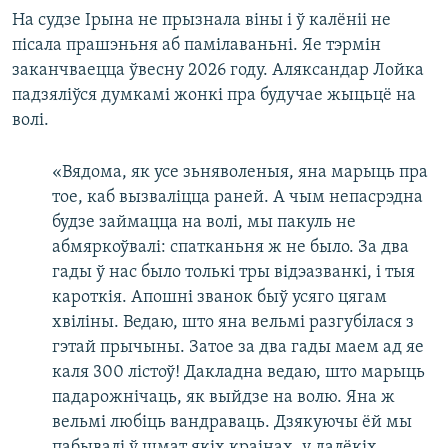
На судзе Ірына не прызнала віны і ў калёніі не
пісала прашэньня аб памілаваньні. Яе тэрмін
заканчваецца ўвесну 2026 году. Аляксандар Лойка
падзяліўся думкамі жонкі пра будучае жыцьцё на
волі.
«Вядома, як усе зьняволеныя, яна марыць пра
тое, каб вызваліцца раней. А чым непасрэдна
будзе займацца на волі, мы пакуль не
абмяркоўвалі: спатканьня ж не было. За два
гады ў нас было толькі тры відэазванкі, і тыя
кароткія. Апошні званок быў усяго цягам
хвіліны. Ведаю, што яна вельмі разгубілася з
гэтай прычыны. Затое за два гады маем ад яе
каля 300 лістоў! Дакладна ведаю, што марыць
падарожнічаць, як выйдзе на волю. Яна ж
вельмі любіць вандраваць. Дзякуючы ёй мы
пабывалі ў шмат якіх краінах, у далёкіх