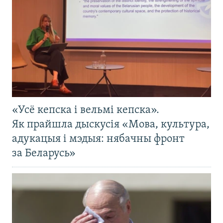
«Усё кепска і вельмі кепска».
Як прайшла дыскусія «Мова, культура,
адукацыя і мэдыя: нябачны фронт
за Беларусь»