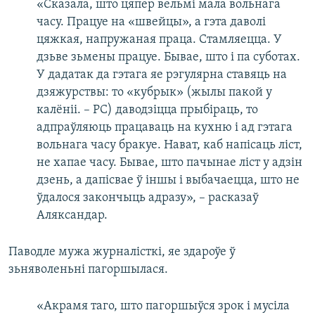
«Сказала, што цяпер вельмі мала вольнага
часу. Працуе на «швейцы», а гэта даволі
цяжкая, напружаная праца. Стамляецца. У
дзьве зьмены працуе. Бывае, што і па суботах.
У дадатак да гэтага яе рэгулярна ставяць на
дзяжурствы: то «кубрык» (жылы пакой у
калёніі. – РС) даводзіцца прыбіраць, то
адпраўляюць працаваць на кухню і ад гэтага
вольнага часу бракуе. Нават, каб напісаць ліст,
не хапае часу. Бывае, што пачынае ліст у адзін
дзень, а дапісвае ў іншы і выбачаецца, што не
ўдалося закончыць адразу», – расказаў
Аляксандар.
Паводле мужа журналісткі, яе здароўе ў
зьняволеньні пагоршылася.
«Акрамя таго, што пагоршыўся зрок і мусіла