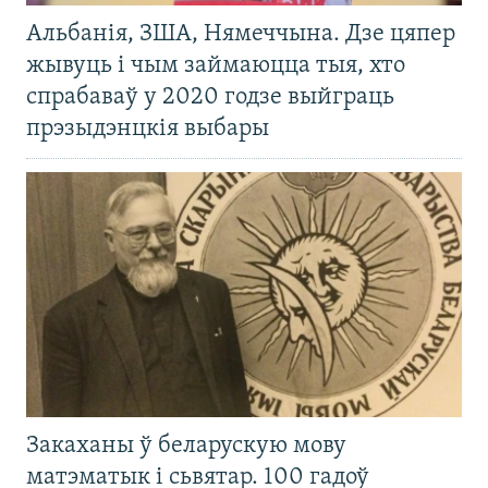
Альбанія, ЗША, Нямеччына. Дзе цяпер
жывуць і чым займаюцца тыя, хто
спрабаваў у 2020 годзе выйграць
прэзыдэнцкія выбары
Закаханы ў беларускую мову
матэматык і сьвятар. 100 гадоў