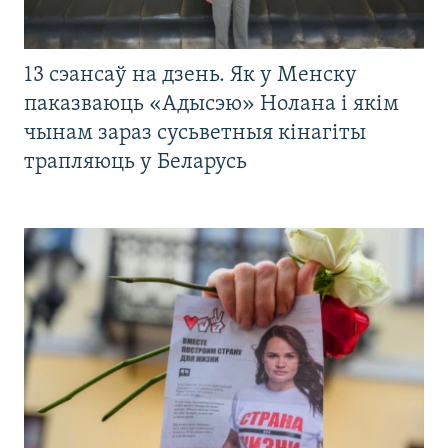
13 сэансаў на дзень. Як у Менску
паказваюць «Адысэю» Нолана і якім
чынам зараз сусьветныя кінагіты
трапляюць у Беларусь