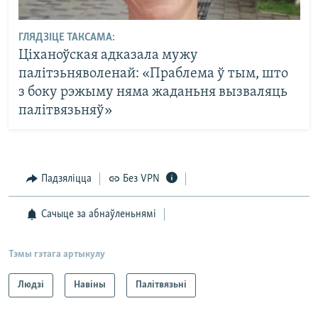
ГЛЯДЗІЦЕ ТАКСАМА:
Ціханоўская адказала мужу
палітзьняволенай: «Праблема ў тым, што
з боку рэжыму няма жаданьня вызваляць
палітвязьняў»
Падзяліцца
Без VPN
Сачыце за абнаўленьнямі
Тэмы гэтага артыкулу
Людзі
Навіны
Палітвязьні