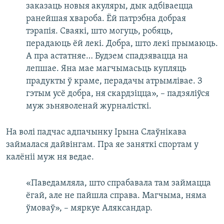
заказаць новыя акуляры, дык адбіваецца
ранейшая хвароба. Ёй патрэбна добрая
тэрапія. Сваякі, што могуць, робяць,
перадаюць ёй лекі. Добра, што лекі прымаюць.
А пра астатняе… Будзем спадзявацца на
лепшае. Яна мае магчымасьць купляць
прадукты ў краме, перадачы атрымлівае. З
гэтым усё добра, ня скардзіцца», – падзяліўся
муж зьняволенай журналісткі.
На волі падчас адпачынку Ірына Слаўнікава
займалася дайвінгам. Пра яе заняткі спортам у
калёніі муж ня ведае.
«Паведамляла, што спрабавала там займацца
ёгай, але не пайшла справа. Магчыма, няма
ўмоваў», – мяркуе Аляксандар.