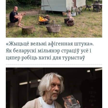
«Жыцьцё вельмі афігенная штука».
Як беларускі мільянэр страціў усё і
цяпер робіць хаткі для турыстаў