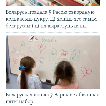
Беларусь прадала ў Расею рэкордную
колькасьць цукру. Ці хопіць яго самім
беларусам і ці ня вырастуць цэны
Беларуская школа ў Варшаве абвяшчае
пяты набор