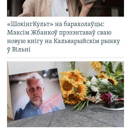
«ШокінгКульт» на барахолаўцы:
Максім Жбанкоў прэзэнтаваў сваю
новую кнігу на Кальварыйскім рынку
ў Вільні