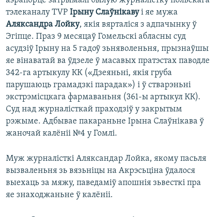
аэрапорце затрымалі былую журналістку польскага
тэлеканалу TVP
Ірыну Слаўнікаву
і яе мужа
Аляксандра Лойку
, якія вярталіся з адпачынку ў
Эгіпце. Праз 9 месяцаў Гомельскі абласны суд
асудзіў Ірыну на 5 гадоў зьняволеньня, прызнаўшы
яе вінаватай ва ўдзеле ў масавых пратэстах паводле
342-га артыкулу КК («Дзеяньні, якія груба
парушаюць грамадзкі парадак») і ў стварэньні
экстрэмісцкага фармаваньня (361-ы артыкул КК).
Суд над журналісткай праходзіў у закрытым
рэжыме. Адбывае пакараньне Ірына Слаўнікава ў
жаночай калёніі №4 у Гомлі.
Муж журналісткі Аляксандар Лойка, якому пасьля
вызваленьня зь вязьніцы на Акрэсьціна ўдалося
выехаць за мяжу, паведаміў апошнія зьвесткі пра
яе знаходжаньне ў калёніі.