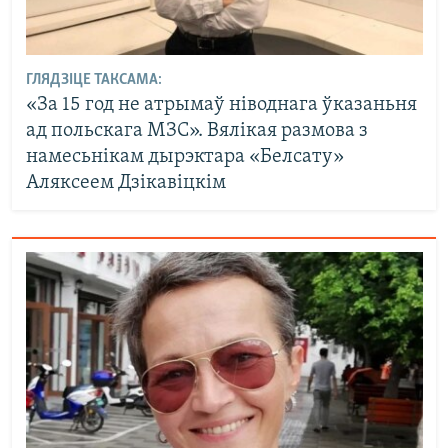
ГЛЯДЗІЦЕ ТАКСАМА:
«За 15 год не атрымаў ніводнага ўказаньня
ад польскага МЗС». Вялікая размова з
намесьнікам дырэктара «Белсату»
Аляксеем Дзікавіцкім