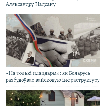
Аляксандру Надсану
«Ня толькі пляцдарм»: як Беларусь
разбудоўвае вайсковую інфраструктуру