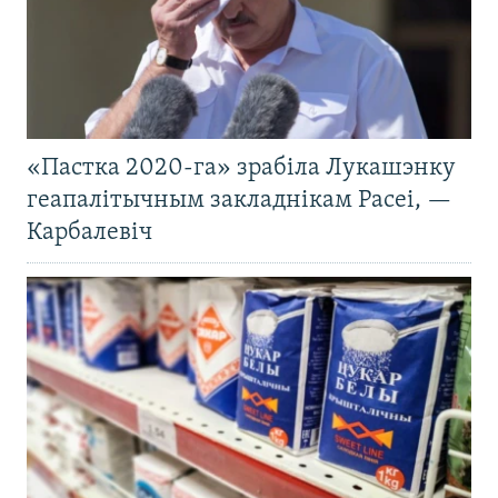
«Пастка 2020-га» зрабіла Лукашэнку
геапалітычным закладнікам Расеі, —
Карбалевіч