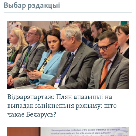
Выбар рэдакцыі
Відэарэпартаж: Плян апазыцыі на
выпадак зьнікненьня рэжыму: што
чакае Беларусь?