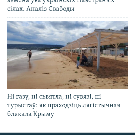
зьмена ўва ўкраінскіх Паветраных
сілах. Аналіз Свабоды
Ні газу, ні сьвятла, ні сувязі, ні
турыстаў: як праходзіць лягістычная
блякада Крыму