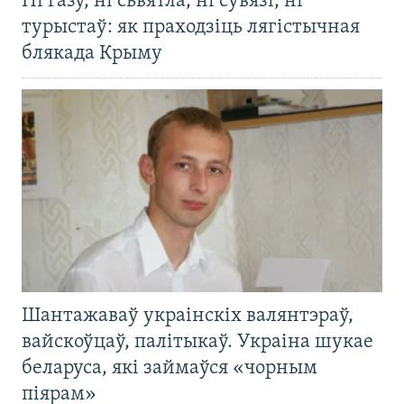
Ні газу, ні сьвятла, ні сувязі, ні
турыстаў: як праходзіць лягістычная
блякада Крыму
Шантажаваў украінскіх валянтэраў,
вайскоўцаў, палітыкаў. Украіна шукае
беларуса, які займаўся «чорным
піярам»