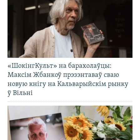
«ШокінгКульт» на барахолаўцы:
Максім Жбанкоў прэзэнтаваў сваю
новую кнігу на Кальварыйскім рынку
ў Вільні