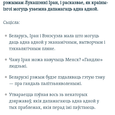
рэжымам Лукашэнкі Іран, і расказвае, як краіны-
ізгоі могуць узаемна дапамагаць адна адной.
Сьцісла:
Беларусь, Іран і Вэнэсуэла мала што могуць
даць адна адной у эканамічным, вытворчым і
тэхналягічным пляне.
Чаму Іран можа навучыць Менск? «Гандлю»
людзьмі.
Беларускі рэжым будзе пэдаляваць гэтую тэму
— пра гандаль палітзьняволенымі.
Утвараецца пэўная вось зь некаторых
дзяржаваў, якія дапамагаюць адна адной у
тых праблемах, якія перад імі паўстаюць.