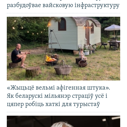
разбудоўвае вайсковую інфраструктуру
«Жыцьцё вельмі афігенная штука».
Як беларускі мільянэр страціў усё і
цяпер робіць хаткі для турыстаў