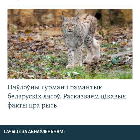
Няўлоўны гурман і рамантык
беларускіх лясоў. Расказваем цікавыя
факты пра рысь
САЧЫЦЕ ЗА АБНАЎЛЕНЬНЯМІ