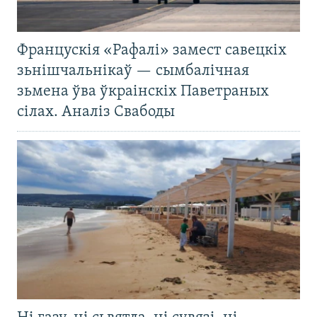
Францускія «Рафалі» замест савецкіх
зьнішчальнікаў — сымбалічная
зьмена ўва ўкраінскіх Паветраных
сілах. Аналіз Свабоды