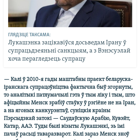
ГЛЯДЗІЦЕ ТАКСАМА:
Лукашэнка зацікавіўся досьведам Ірану ў
супрацьдзеяньні санкцыям, а з Вэнэсуэлай
хоча перагледзець супрацу
— Калі ў 2010-я гады маштабны праект беларуска-
іранскага супрацоўніцтва фактычна быў згорнуты,
то аналітыкі патлумачылі гэта ў тым ліку і тым, што
афіцыйны Менск зрабіў стаўку ў рэгіёне не на Іран,
а на ягоных канкурэнтаў, суніцкія краіны
Пэрсыдзкай затокі — Саудаўскую Арабію, Кувэйт,
Катар, ААЭ. Туды былі візыты Лукашэнкі, зь імі
пачаў расьці таваразварот. Калі зараз Менск зноў