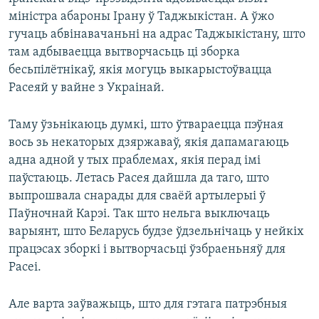
міністра абароны Ірану ў Таджыкістан. А ўжо
гучаць абвінавачаньні на адрас Таджыкістану, што
там адбываецца вытворчасьць ці зборка
бесьпілётнікаў, якія могуць выкарыстоўвацца
Расеяй у вайне з Украінай.
Таму ўзьнікаюць думкі, што ўтвараецца пэўная
вось зь некаторых дзяржаваў, якія дапамагаюць
адна адной у тых праблемах, якія перад імі
паўстаюць. Летась Расея дайшла да таго, што
выпрошвала снарады для сваёй артылерыі ў
Паўночнай Карэі. Так што нельга выключаць
варыянт, што Беларусь будзе ўдзельнічаць у нейкіх
працэсах зборкі і вытворчасьці ўзбраеньняў для
Расеі.
Але варта заўважыць, што для гэтага патрэбныя