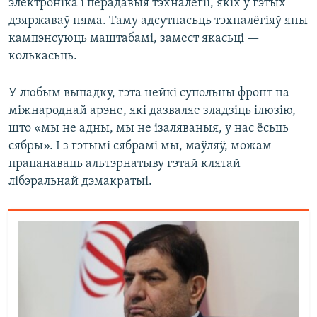
электроніка і перадавыя тэхналёгіі, якіх у гэтых
дзяржаваў няма. Таму адсутнасьць тэхналёгіяў яны
кампэнсуюць маштабамі, замест якасьці —
колькасьць.
У любым выпадку, гэта нейкі супольны фронт на
міжнароднай арэне, які дазваляе зладзіць ілюзію,
што «мы не адны, мы не ізаляваныя, у нас ёсьць
сябры». І з гэтымі сябрамі мы, маўляў, можам
прапанаваць альтэрнатыву гэтай клятай
лібэральнай дэмакратыі.