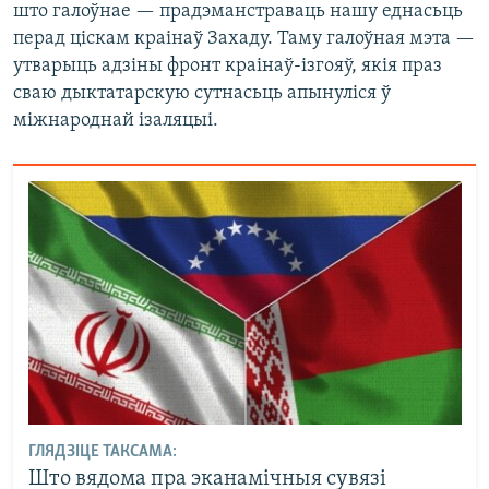
што галоўнае — прадэманстраваць нашу еднасьць
перад ціскам краінаў Захаду. Таму галоўная мэта —
утварыць адзіны фронт краінаў-ізгояў, якія праз
сваю дыктатарскую сутнасьць апынуліся ў
міжнароднай ізаляцыі.
ГЛЯДЗІЦЕ ТАКСАМА:
Што вядома пра эканамічныя сувязі