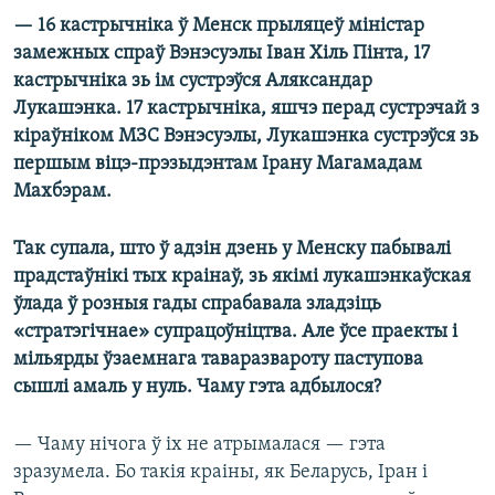
— 16 кастрычніка ў Менск прыляцеў міністар
замежных спраў Вэнэсуэлы Іван Хіль Пінта, 17
кастрычніка зь ім сустрэўся Аляксандар
Лукашэнка. 17 кастрычніка, яшчэ перад сустрэчай з
кіраўніком МЗС Вэнэсуэлы, Лукашэнка сустрэўся зь
першым віцэ-прэзыдэнтам Ірану Магамадам
Махбэрам.
Так супала, што ў адзін дзень у Менску пабывалі
прадстаўнікі тых краінаў, зь якімі лукашэнкаўская
ўлада ў розныя гады спрабавала зладзіць
«стратэгічнае» супрацоўніцтва. Але ўсе праекты і
мільярды ўзаемнага таваразвароту паступова
сышлі амаль у нуль. Чаму гэта адбылося?
— Чаму нічога ў іх не атрымалася — гэта
зразумела. Бо такія краіны, як Беларусь, Іран і