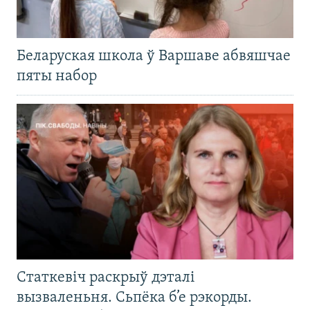
Беларуская школа ў Варшаве абвяшчае
пяты набор
Статкевіч раскрыў дэталі
вызваленьня. Сьпёка б’е рэкорды.