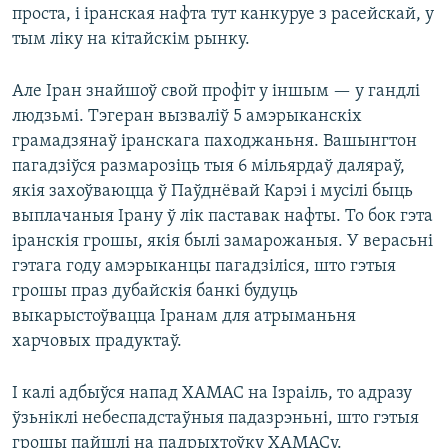
проста, і іранская нафта тут канкуруе з расейскай, у
тым ліку на кітайскім рынку.
Але Іран знайшоў свой профіт у іншым — у гандлі
людзьмі. Тэгеран вызваліў 5 амэрыканскіх
грамадзянаў іранскага паходжаньня. Вашынгтон
пагадзіўся размарозіць тыя 6 мільярдаў даляраў,
якія захоўваюцца ў Паўднёвай Карэі і мусілі быць
выплачаныя Ірану ў лік паставак нафты. То бок гэта
іранскія грошы, якія былі замарожаныя. У верасьні
гэтага году амэрыканцы пагадзіліся, што гэтыя
грошы праз дубайскія банкі будуць
выкарыстоўвацца Іранам для атрыманьня
харчовых прадуктаў.
І калі адбыўся напад ХАМАС на Ізраіль, то адразу
ўзьніклі небеспадстаўныя падазрэньні, што гэтыя
грошы пайшлі на падрыхтоўку ХАМАСу.