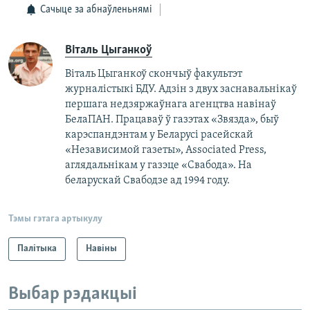
Сачыце за абнаўленьнямі
Віталь Цыганкоў
Віталь Цыганкоў скончыў факультэт
журналістыкі БДУ. Адзін з двух заснавальнікаў
першага недзяржаўнага агенцтва навінаў
БелаПАН. Працаваў ў газэтах «Звязда», быў
карэспандэнтам у Беларусі расейскай
«Независимой газеты», Associated Рress,
аглядальнікам у газэце «Свабода». На
беларускай Свабодзе ад 1994 году.
Тэмы гэтага артыкулу
Палітыка
Навіны
Выбар рэдакцыі