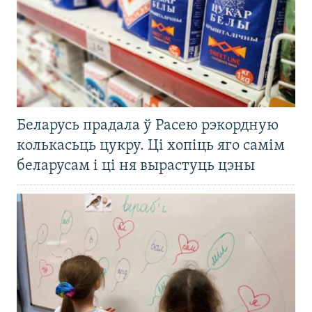
Беларусь прадала ў Расею рэкордную
колькасьць цукру. Ці хопіць яго самім
беларусам і ці ня вырастуць цэны