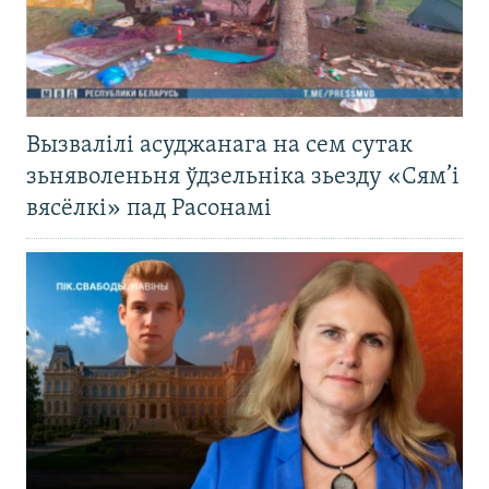
Вызвалілі асуджанага на сем сутак
зьняволеньня ўдзельніка зьезду «Сям’і
вясёлкі» пад Расонамі