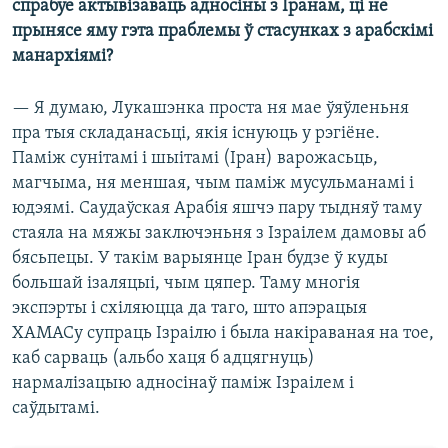
спрабуе актывізаваць адносіны з Іранам, ці не
прынясе яму гэта праблемы ў стасунках з арабскімі
манархіямі?
— Я думаю, Лукашэнка проста ня мае ўяўленьня
пра тыя складанасьці, якія існуюць у рэгіёне.
Паміж сунітамі і шыітамі (Іран) варожасьць,
магчыма, ня меншая, чым паміж мусульманамі і
юдэямі. Саудаўская Арабія яшчэ пару тыдняў таму
стаяла на мяжы заключэньня з Ізраілем дамовы аб
бясьпецы. У такім варыянце Іран будзе ў куды
большай ізаляцыі, чым цяпер. Таму многія
экспэрты і схіляюцца да таго, што апэрацыя
ХАМАСу супраць Ізраілю і была накіраваная на тое,
каб сарваць (альбо хаця б адцягнуць)
нармалізацыю адносінаў паміж Ізраілем і
саўдытамі.