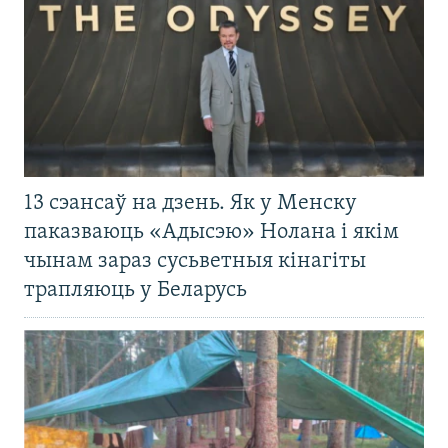
13 сэансаў на дзень. Як у Менску
паказваюць «Адысэю» Нолана і якім
чынам зараз сусьветныя кінагіты
трапляюць у Беларусь