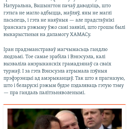
Натуральна, Вашынгтон пачаў даводзіць, што
гэтага не магло адбыцца, маўляў, яны не маглі
пасьпець, і гэта не наяўныя — але прадстаўнікі
іранскага рэжыму ўжо самі заявілі, што грошы былі
выкарыстаныя на дапамогу ХАМАСу.
Іран прадэманстраваў магчымасьць гандлю
людзьмі. Тое самае зрабіла і Вэнэсуэла, калі
вызваліла амэрыканскіх грамадзянаў са сваіх
турмаў. І за гэта Вэнэсуэла атрымала пэўныя
прэфэрэнцыі ад амэрыканцаў. Так што я прагназую,
што і беларускі рэжым будзе пэдаляваць гэтую тэму
— пра гандаль палітзьняволенымі.