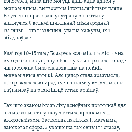
Вэнэсуэла, мала што могуць даць адна адной у
эканамічным, вытворчым і тэхналягічным пляне.
Бо ўсе яны праз сваю ўнутраную палітыку
апынуліся ў вельмі шчыльнай міжнароднай
ізаляцыі. Гэтая ізаляцыя, уласна кажучы, іх і
аб’ядноўвае.
Калі год 10–15 таму Беларусь вельмі аптымістычна
выходзіла на супрацу з Вэнэсуэлай і Іранам, то тады
яшчэ можна было спадзявацца на нейкія
эканамічныя вынікі. Але цяпер стала зразумела,
што рэжым міжнародных санкцыяў вельмі моцна
паўплываў на разьвіцьцё гэтых краінаў.
Так што эканоміку зь ліку асноўных прычынаў для
актывізацыі стасункаў з гэтымі краінамі мы
выкрэсьліваем. Застаецца палітыка і, магчыма,
вайсковая сфэра. Лукашэнка так сёньня і сказаў,