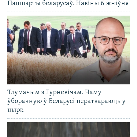
Пашпарты беларусаў. Навіны 6 жніўня
Тлумачым з Гурневічам. Чаму
ўборачную ў Беларусі ператвараюць у
цырк