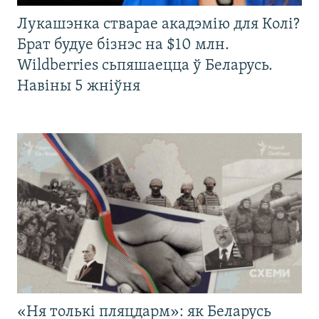
Лукашэнка стварае акадэмію для Колі?
Брат будуе бізнэс на $10 млн.
Wildberries сьпяшаецца ў Беларусь.
Навіны 5 жніўня
«Ня толькі пляцдарм»: як Беларусь