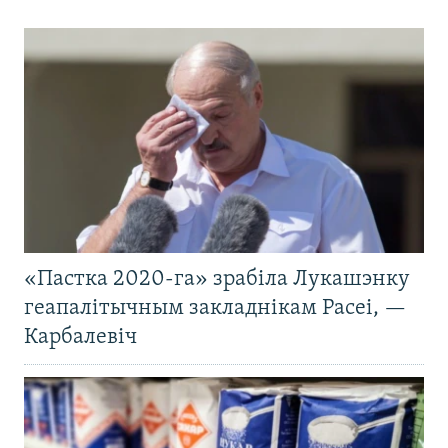
«Пастка 2020-га» зрабіла Лукашэнку
геапалітычным закладнікам Расеі, —
Карбалевіч