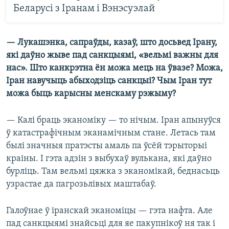
Беларусі з Іранам і Вэнэсуэлай
— Лукашэнка, сапраўды, казаў, што досьвед Ірану,
які даўно жыве пад санкцыямі, «вельмі важны для
нас». Што канкрэтна ён можа мець на ўвазе? Можа,
Іран навучыць абыходзіць санкцыі? Чым Іран тут
можа быць карысны менскаму рэжыму?
— Калі браць эканоміку — то нічым. Іран апынуўся
ў катастрафічным эканамічным стане. Летась там
былі значныя пратэсты амаль па ўсёй тэрыторыі
краіны. І гэта адзін з выбухаў вулькана, які даўно
бурліць. Там вельмі цяжка з эканомікай, беднасьць
узрастае да пагрозьлівых маштабаў.
Галоўнае ў іранскай эканоміцы — гэта нафта. Але
пад санкцыямі знайсьці для яе пакупнікоў ня так і