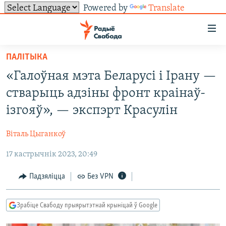
Powered by
Translate
Лінкі
ўнівэрсальнага
доступу
ПАЛІТЫКА
НАВІНЫ
Перайсьці
«Галоўная мэта Беларусі і Ірану —
да
ТОЛЬКІ НА СВАБОДЗЕ
УСЕ НАВІНЫ
стварыць адзіны фронт краінаў-
галоўнага
СУВЯЗЬ
ВІДЭА І ФОТА
ТЭСТЫ
зьместу
ізгояў», — экспэрт Красулін
Перайсьці
ПАДПІСАЦЦА
ЛЮДЗІ
БЛОГІ
АБЫСЬЦІ БЛЯКАВАНЬНЕ
да
Віталь Цыганкоў
ПАЛІТЫКА
ГІСТОРЫЯ НА СВАБОДЗЕ
ПАДЗЯЛІЦЦА ІНФАРМАЦЫЯЙ
RSS
галоўнай
САЧЫЦЕ ЗА АБНАЎЛЕНЬНЯМІ
17 кастрычнік 2023, 20:49
навігацыі
ЭКАНОМІКА
ПАДКАСТЫ
ПАДКАСТЫ
Перайсьці
ВАЙНА
КНІГІ
FACEBOOK
Падзяліцца
Без VPN
да
БЕЛАРУСЫ НА ВАЙНЕ
АЎДЫЁКНІГІ
TWITTER
пошуку
Зрабіце Свабоду прыярытэтнай крыніцай ў Google
ПАЛІТВЯЗЬНІ
PREMIUM
Усе сайты РС/РСЭ