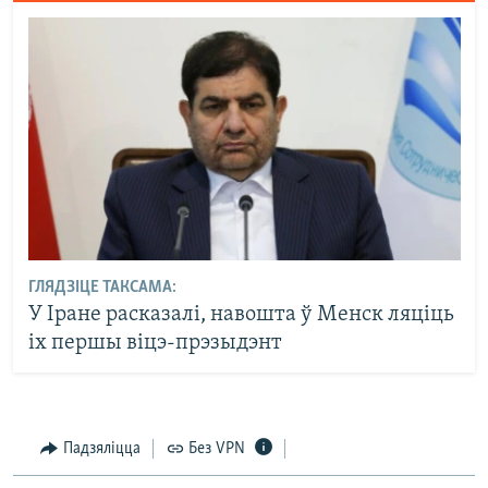
ГЛЯДЗІЦЕ ТАКСАМА:
У Іране расказалі, навошта ў Менск ляціць
іх першы віцэ-прэзыдэнт
Падзяліцца
Без VPN