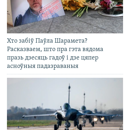
Хто забіў Паўла Шарамета?
Расказваем, што пра гэта вядома
празь дзесяць гадоў і дзе цяпер
асноўныя падазраваныя