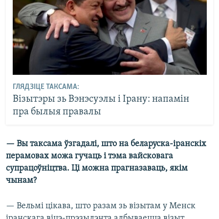
ГЛЯДЗІЦЕ ТАКСАМА:
Візытэры зь Вэнэсуэлы і Ірану: напамін
пра былыя правалы
— Вы таксама ўзгадалі, што на беларуска-іранскіх
перамовах можа гучаць і тэма вайсковага
супрацоўніцтва. Ці можна прагназаваць, якім
чынам?
— Вельмі цікава, што разам зь візытам у Менск
іранскага віцэ-прэзыдэнта адбываецца візыт