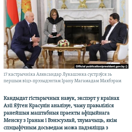
КУЛЬТУРА
МОВА
КАЛЯНДАР
НА ХВАЛЯХ СВАБОДЫ
17 кастрычніка Аляксандар Лукашэнка сустрэўся зь
першым віцэ-прэзыдэнтам Ірану Магамадам Махбэрам
Кандыдат гістарычных навук, экспэрт у краінах
Азіі Яўген Красулін аналізуе, чаму праваліліся
ранейшыя маштабныя праекты афіцыйнага
Менску з Іранам і Вэнэсуэлай, тлумачыць, якім
спэцыфічным досьведам можа падзяліцца з