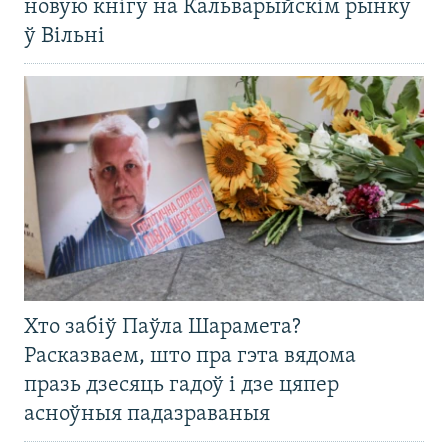
новую кнігу на Кальварыйскім рынку
ў Вільні
Хто забіў Паўла Шарамета?
Расказваем, што пра гэта вядома
празь дзесяць гадоў і дзе цяпер
асноўныя падазраваныя