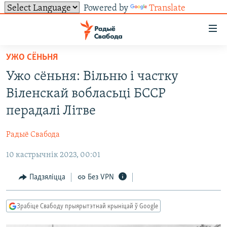
Powered by
Translate
Лінкі
ўнівэрсальнага
доступу
УЖО СЁНЬНЯ
НАВІНЫ
Перайсьці
Ужо сёньня: Вільню і частку
да
ТОЛЬКІ НА СВАБОДЗЕ
УСЕ НАВІНЫ
Віленскай вобласьці БССР
галоўнага
СУВЯЗЬ
ВІДЭА І ФОТА
ТЭСТЫ
зьместу
перадалі Літве
Перайсьці
ПАДПІСАЦЦА
ЛЮДЗІ
БЛОГІ
АБЫСЬЦІ БЛЯКАВАНЬНЕ
да
Радыё Свабода
ПАЛІТЫКА
ГІСТОРЫЯ НА СВАБОДЗЕ
ПАДЗЯЛІЦЦА ІНФАРМАЦЫЯЙ
RSS
галоўнай
САЧЫЦЕ ЗА АБНАЎЛЕНЬНЯМІ
10 кастрычнік 2023, 00:01
навігацыі
ЭКАНОМІКА
ПАДКАСТЫ
ПАДКАСТЫ
Перайсьці
ВАЙНА
КНІГІ
FACEBOOK
Падзяліцца
Без VPN
да
БЕЛАРУСЫ НА ВАЙНЕ
АЎДЫЁКНІГІ
TWITTER
пошуку
Зрабіце Свабоду прыярытэтнай крыніцай ў Google
ПАЛІТВЯЗЬНІ
PREMIUM
Усе сайты РС/РСЭ