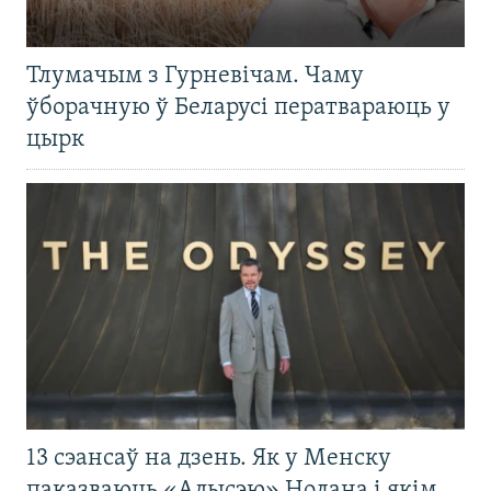
Тлумачым з Гурневічам. Чаму
ўборачную ў Беларусі ператвараюць у
цырк
13 сэансаў на дзень. Як у Менску
паказваюць «Адысэю» Нолана і якім