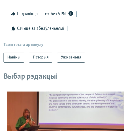
Падзяліцца
Без VPN
Сачыце за абнаўленьнямі
Тэмы гэтага артыкулу
Навіны
Гісторыя
Ужо сёньня
Выбар рэдакцыі