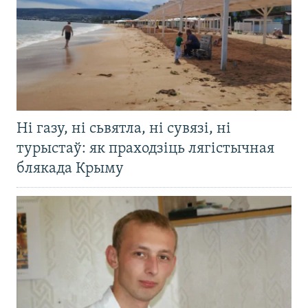
Ні газу, ні сьвятла, ні сувязі, ні
турыстаў: як праходзіць лягістычная
блякада Крыму