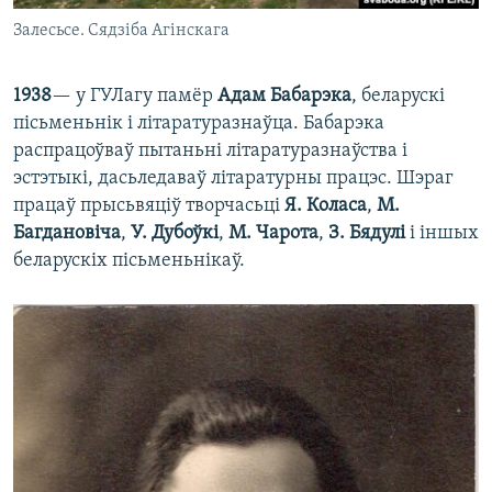
Залесьсе. Сядзіба Агінскага
1938
— у ГУЛагу памёр
Адам Бабарэка
, беларускі
пісьменьнік і літаратуразнаўца. Бабарэка
распрацоўваў пытаньні літаратуразнаўства і
эстэтыкі, дасьледаваў літаратурны працэс. Шэраг
працаў прысьвяціў творчасьці
Я. Коласа
,
М.
Багдановіча
,
У. Дубоўкі
,
М. Чарота
,
З.
Бядулі
і іншых
беларускіх пісьменьнікаў.