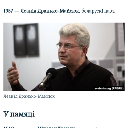
1957
—
Леанід Дранько-Майсюк
, беларускі паэт.
Леанід Дранько-Майсюк
У памяці