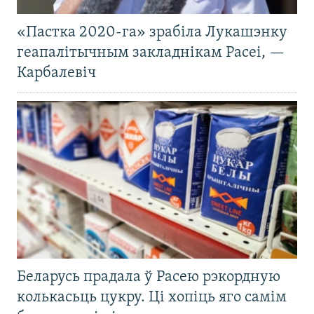
«Пастка 2020-га» зрабіла Лукашэнку
геапалітычным закладнікам Расеі, —
Карбалевіч
Беларусь прадала ў Расею рэкордную
колькасьць цукру. Ці хопіць яго самім