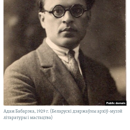
Адам Бабарэка, 1929 г. (Беларускі дзяржаўны архіў-музэй
літаратуры і мастацтва)