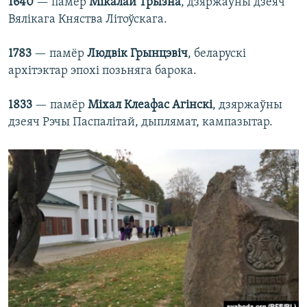
1640
— памёр
Мікалай Трызна
, дзяржаўны дзеяч
Вялікага Княства Літоўскага.
1783
— памёр
Людвік Грынцэвіч
, беларускі
архітэктар эпохі позьняга барока.
1833
— памёр
Міхал Клеафас Агінскі
, дзяржаўны
дзеяч Рэчы Паспалітай, дыплямат, кампазытар.