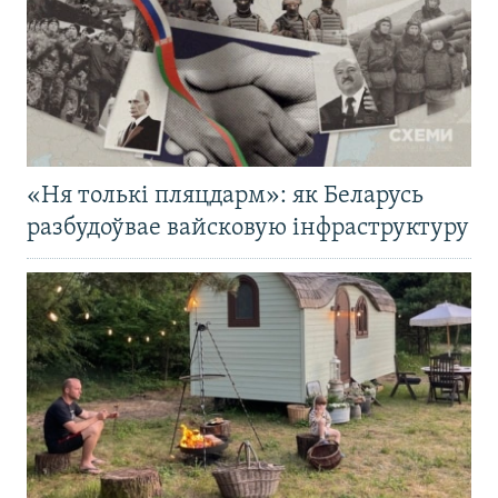
«Ня толькі пляцдарм»: як Беларусь
разбудоўвае вайсковую інфраструктуру