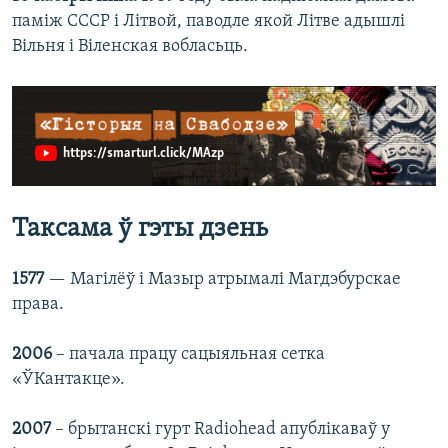
паміж СССР і Літвой, паводле якой Літве адышлі
Вільня і Віленская вобласьць.
https://smarturl.click/MAzp
Таксама ў гэты дзень
1577
— Магілёў і Мазыр атрымалі Магдэбурскае
права.
2006
– пачала працу сацыяльная сетка
«ЎКантакце».
2007
– брытанскі гурт Radiohead апублікаваў у