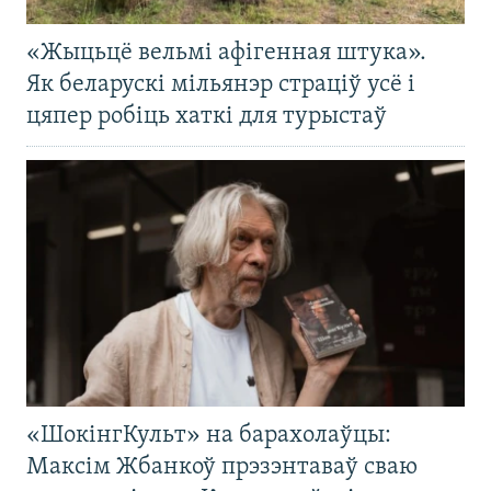
«Жыцьцё вельмі афігенная штука».
Як беларускі мільянэр страціў усё і
цяпер робіць хаткі для турыстаў
«ШокінгКульт» на барахолаўцы:
Максім Жбанкоў прэзэнтаваў сваю