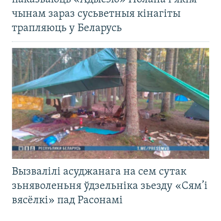
чынам зараз сусьветныя кінагіты
трапляюць у Беларусь
Вызвалілі асуджанага на сем сутак
зьняволеньня ўдзельніка зьезду «Сям’і
вясёлкі» пад Расонамі