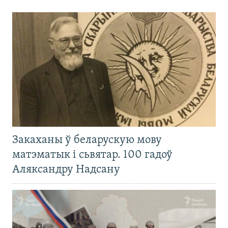
Закаханы ў беларускую мову
матэматык і сьвятар. 100 гадоў
Аляксандру Надсану