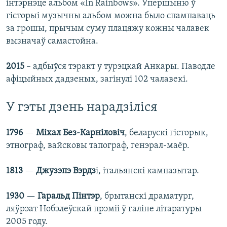
інтэрнэце альбом «In Rainbows». Упершыню ў
гісторыі музычны альбом можна было спампаваць
за грошы, прычым суму плацяжу кожны чалавек
вызначаў самастойна.
2015
– адбыўся тэракт у турэцкай Анкары. Паводле
афіцыйных дадзеных, загінулі 102 чалавекі.
У гэты дзень нарадзіліся
1796
—
Міхал Без-Карніловіч
, беларускі гісторык,
этнограф, вайсковы тапограф, генэрал-маёр.
1813
—
Джузэпэ Вэрдз
і, італьянскі кампазытар.
1930
—
Гаральд Пінтэр
, брытанскі драматург,
ляўрэат Нобэлеўскай прэміі ў галіне літаратуры
2005 году.