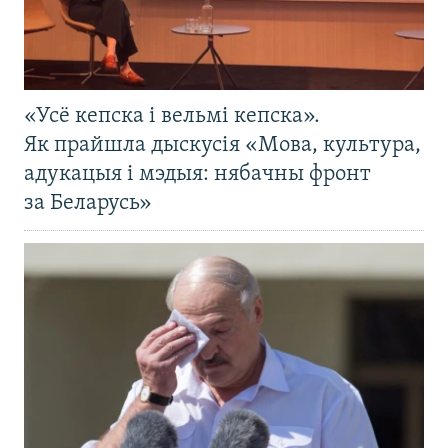
«Усё кепска і вельмі кепска».
Як прайшла дыскусія «Мова, культура,
адукацыя і мэдыя: нябачны фронт
за Беларусь»