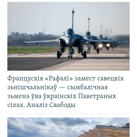
Францускія «Рафалі» замест савецкіх
зьнішчальнікаў — сымбалічная
зьмена ўва ўкраінскіх Паветраных
сілах. Аналіз Свабоды