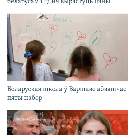
беларусам і ці ня вырастуць цэны
Беларуская школа ў Варшаве абвяшчае
пяты набор