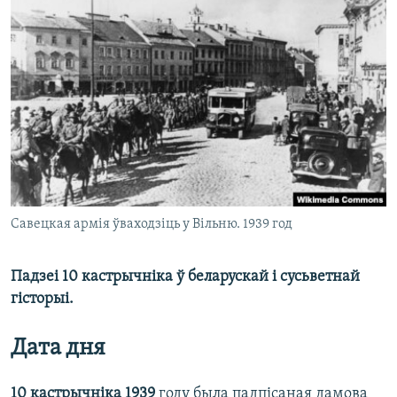
КУЛЬТУРА
МОВА
КАЛЯНДАР
НА ХВАЛЯХ СВАБОДЫ
Савецкая армія ўваходзіць у Вільню. 1939 год
Падзеі 10 кастрычніка ў беларускай і сусьветнай
гісторыі.
Дата дня
10 кастрычніка 1939
году была падпісаная дамова