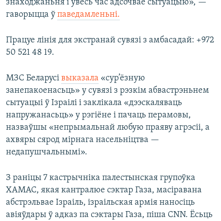
знаходжаньня і ўвесь час адсочвае сытуацыю», —
гаворыцца ў
паведамленьні.
Працуе лінія для экстранай сувязі з амбасадай: +972
50 521 48 19.
МЗС Беларусі
выказала
«сур’ёзную
занепакоенасьць» у сувязі з рэзкім абвастрэньнем
сытуацыі ў Ізраілі і заклікала «дээскаляваць
напружанасьць» у рэгіёне і пачаць перамовы,
назваўшы «непрымальнай любую праяву агрэсіі, а
ахвяры сярод мірнага насельніцтва —
недапушчальнымі».
З раніцы 7 кастрычніка палестынская групоўка
ХАМАС, якая кантралюе сэктар Газа, масіравана
абстрэльвае Ізраіль, ізраільская армія наносіць
авіяўдары ў адказ па сэктары Газа, піша CNN. Ёсьць