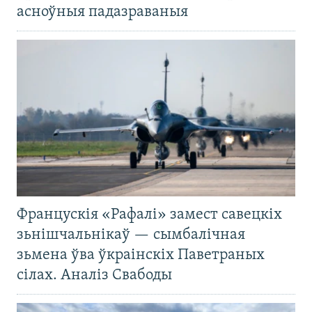
асноўныя падазраваныя
Францускія «Рафалі» замест савецкіх
зьнішчальнікаў — сымбалічная
зьмена ўва ўкраінскіх Паветраных
сілах. Аналіз Свабоды