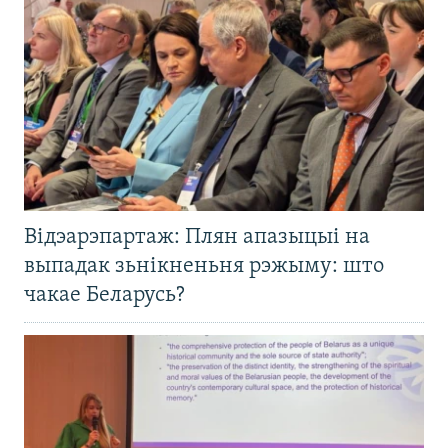
Відэарэпартаж: Плян апазыцыі на
выпадак зьнікненьня рэжыму: што
чакае Беларусь?