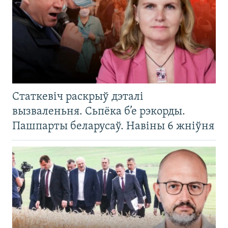
Статкевіч раскрыў дэталі
вызваленьня. Сьпёка б’е рэкорды.
Пашпарты беларусаў. Навіны 6 жніўня