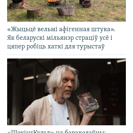
«Жыцьцё вельмі афігенная штука».
Як беларускі мільянэр страціў усё і
цяпер робіць хаткі для турыстаў