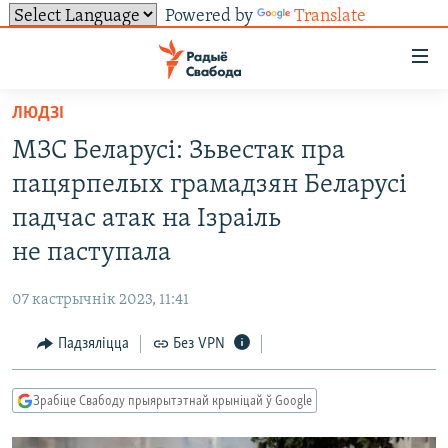
Powered by
Translate
Лінкі
ўнівэрсальнага
доступу
ЛЮДЗІ
НАВІНЫ
Перайсьці
МЗС Беларусі: Зьвестак пра
да
ТОЛЬКІ НА СВАБОДЗЕ
УСЕ НАВІНЫ
пацярпелых грамадзян Беларусі
галоўнага
СУВЯЗЬ
ВІДЭА І ФОТА
ТЭСТЫ
зьместу
падчас атак на Ізраіль
Перайсьці
ПАДПІСАЦЦА
ЛЮДЗІ
БЛОГІ
АБЫСЬЦІ БЛЯКАВАНЬНЕ
не паступала
да
ПАЛІТЫКА
ГІСТОРЫЯ НА СВАБОДЗЕ
ПАДЗЯЛІЦЦА ІНФАРМАЦЫЯЙ
RSS
галоўнай
САЧЫЦЕ ЗА АБНАЎЛЕНЬНЯМІ
07 кастрычнік 2023, 11:41
навігацыі
ЭКАНОМІКА
ПАДКАСТЫ
ПАДКАСТЫ
Перайсьці
Падзяліцца
Без VPN
ВАЙНА
КНІГІ
FACEBOOK
да
БЕЛАРУСЫ НА ВАЙНЕ
АЎДЫЁКНІГІ
TWITTER
пошуку
Зрабіце Свабоду прыярытэтнай крыніцай ў Google
ПАЛІТВЯЗЬНІ
PREMIUM
Усе сайты РС/РСЭ