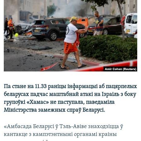
КУЛЬТУРА
МОВА
КАЛЯНДАР
НА ХВАЛЯХ СВАБОДЫ
Па стане на 11.33 раніцы інфармацыі аб пацярпелых
беларусах падчас маштабнай атакі на Ізраіль з боку
групоўкі «Хамас» не паступала, паведаміла
Міністэрства замежных спраў Беларусі.
«Амбасада Беларусі ў Тэль-Авіве знаходзіцца ў
кантакце з кампэтэнтнымі органамі краіны