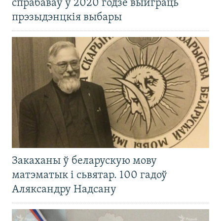
спрабаваў у 2020 годзе выйграць
прэзыдэнцкія выбары
Закаханы ў беларускую мову
матэматык і сьвятар. 100 гадоў
Аляксандру Надсану