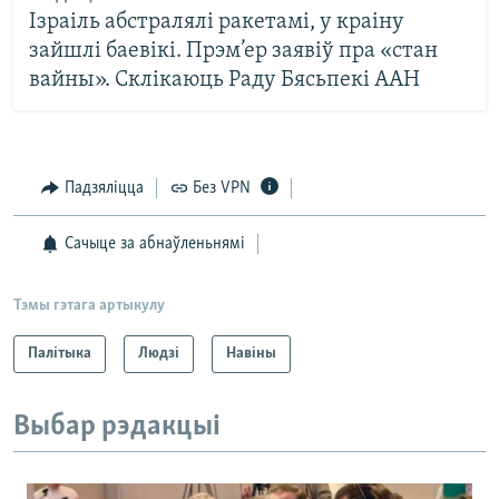
Ізраіль абстралялі ракетамі, у краіну
зайшлі баевікі. Прэм’ер заявіў пра «стан
вайны». Склікаюць Раду Бясьпекі ААН
Падзяліцца
Без VPN
Сачыце за абнаўленьнямі
Тэмы гэтага артыкулу
Палітыка
Людзі
Навіны
Выбар рэдакцыі