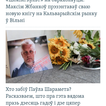
«ШокінгКульт» на барахолаўцы:
Максім Жбанкоў прэзэнтаваў сваю
новую кнігу на Кальварыйскім рынку
ў Вільні
Хто забіў Паўла Шарамета?
Расказваем, што пра гэта вядома
празь дзесяць гадоў і дзе цяпер