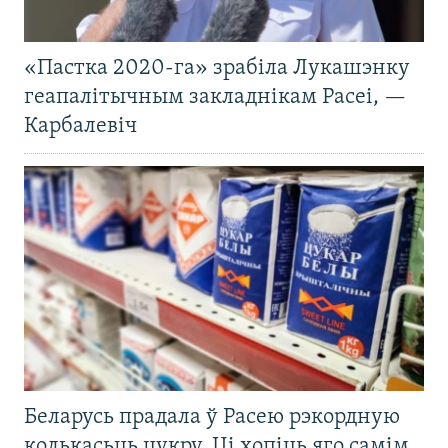
«Пастка 2020-га» зрабіла Лукашэнку
геапалітычным закладнікам Расеі, —
Карбалевіч
Беларусь прадала ў Расею рэкордную
колькасьць цукру. Ці хопіць яго самім