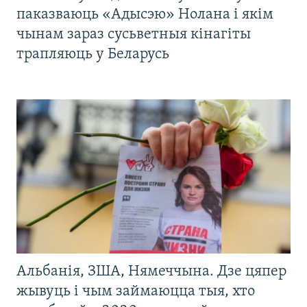
паказваюць «Адысэю» Нолана і якім
чынам зараз сусьветныя кінагіты
трапляюць у Беларусь
Альбанія, ЗША, Нямеччына. Дзе цяпер
жывуць і чым займаюцца тыя, хто