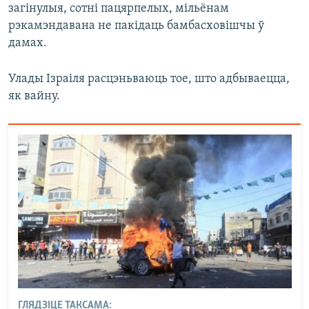
загінулыя, сотні пацярпелых, мільёнам
рэкамэндавана не пакідаць бамбасховішчы ў
дамах.
Улады Ізраіля расцэньваюць тое, што адбываецца,
як вайну.
ГЛЯДЗІЦЕ ТАКСАМА: