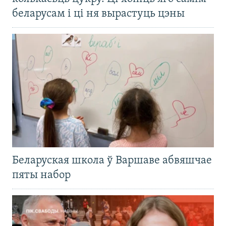
беларусам і ці ня вырастуць цэны
Беларуская школа ў Варшаве абвяшчае
пяты набор