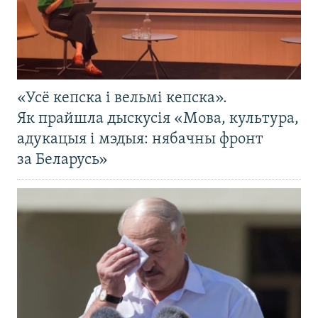
«Усё кепска і вельмі кепска».
Як прайшла дыскусія «Мова, культура,
адукацыя і мэдыя: нябачны фронт
за Беларусь»