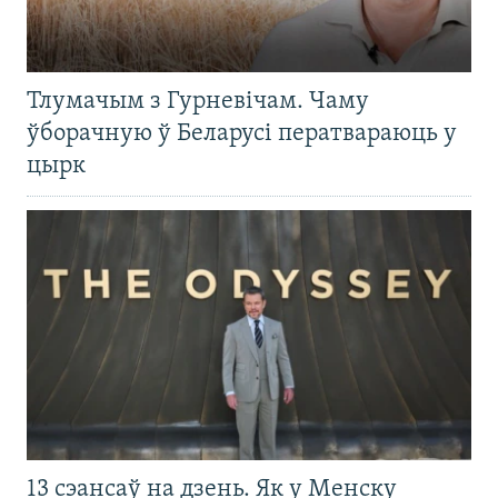
Тлумачым з Гурневічам. Чаму
ўборачную ў Беларусі ператвараюць у
цырк
13 сэансаў на дзень. Як у Менску