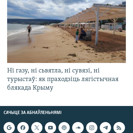
Ні газу, ні сьвятла, ні сувязі, ні
турыстаў: як праходзіць лягістычная
блякада Крыму
САЧЫЦЕ ЗА АБНАЎЛЕНЬНЯМІ