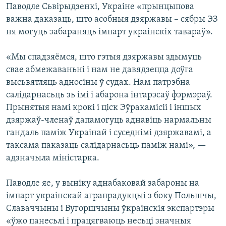
Паводле Сьвірыдзенкі, Украіне «прынцыпова
важна даказаць, што асобныя дзяржавы – сябры ЭЗ
ня могуць забараняць імпарт украінскіх тавараў».
«Мы спадзяёмся, што гэтыя дзяржавы здымуць
свае абмежаваньні і нам не давядзецца доўга
высьвятляць адносіны ў судах. Нам патрэбна
салідарнасьць зь імі і абарона інтарэсаў фэрмэраў.
Прынятыя намі крокі і ціск Эўракамісіі і іншых
дзяржаў-членаў дапамогуць аднавіць нармальны
гандаль паміж Украінай і суседнімі дзяржавамі, а
таксама паказаць салідарнасьць паміж намі», —
адзначыла міністарка.
Паводле яе, у выніку аднабаковай забароны на
імпарт украінскай аграпрадукцыі з боку Польшчы,
Славаччыны і Вугоршчыны ўкраінскія экспартэры
«ўжо панесьлі і працягваюць несьці значныя