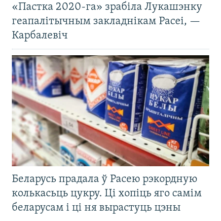
«Пастка 2020-га» зрабіла Лукашэнку
геапалітычным закладнікам Расеі, —
Карбалевіч
Беларусь прадала ў Расею рэкордную
колькасьць цукру. Ці хопіць яго самім
беларусам і ці ня вырастуць цэны