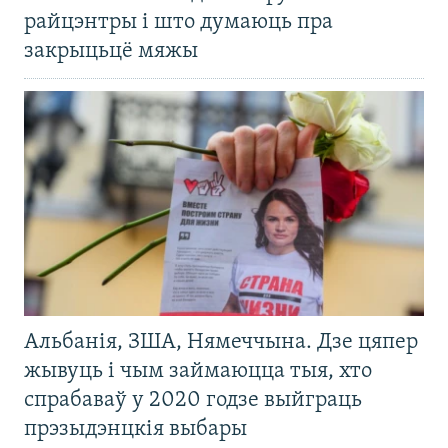
райцэнтры і што думаюць пра
закрыцьцё мяжы
Альбанія, ЗША, Нямеччына. Дзе цяпер
жывуць і чым займаюцца тыя, хто
спрабаваў у 2020 годзе выйграць
прэзыдэнцкія выбары