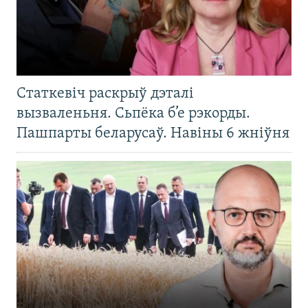
Статкевіч раскрыў дэталі
вызваленьня. Сьпёка б’е рэкорды.
Пашпарты беларусаў. Навіны 6 жніўня