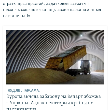
страты праз прастой, дадатковыя затраты і
немагчымасьць выканаць замежнаэканамічныя
пагадненьні».
ГЛЯДЗІЦЕ ТАКСАМА:
Эўропа зьняла забарону на імпарт збожжа
з Украіны. Аднак некаторыя краіны не
паслухаюцца