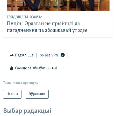
ГЛЯДЗІЦЕ ТАКСАМА:
Пуцін і Эрдаган не прыйшлі да
пагадненьня па збожжавай угодзе
Падзяліцца
Без VPN
Сачыце за абнаўленьнямі
Тэмы гэтага артыкулу
Навіны
Эўразьвяз
Выбар рэдакцыі