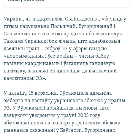
Украіна, як падкрэсьліла Сьвірыдзенка, «бачыць у
гэтым парушэньне Польшчай, Вугоршчынай і
Славаччынай сваіх міжнародных абавязаньняў».
Таксама ўкраінскі бок лічыць, што аднабаковыя
дзеяньні краін – сяброў ЭЗ у сфэры гандлю
«непрымальныя і ўсе краіны – члены блёку
павінны каардынаваць і ўзгадняць гандлёвую
палітыку, паколькі ён адносіцца да выключнай
кампэтэнцыі ЭЗ».
У пятніцу, 15 верасьня, Эўракамісія адмяніла
эмбарга на пастаўку ўкраінскага збожжа ў краіны
ЭЗ. У Эўракамісіі прыйшлі да высновы, што
дзякуючы ўведзеным у траўні 2023 году
абмежаваньням на экспарт украінскага збожжа
рынкавыя скажэньні ў Баўгарыі, Вугоршчыне,