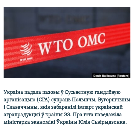
КУЛЬТУРА
МОВА
КАЛЯНДАР
НА ХВАЛЯХ СВАБОДЫ
Украіна падала пазовы ў Сусьветную гандлёвую
арганізацыю (СГА) супраць Польшчы, Вугоршчыны
і Славаччыны, якія забаранілі імпарт украінскай
аграпрадукцыі ў краіны ЭЗ. Пра гэта паведаміла
міністарка эканомікі Ўкраіны Юлія Сьвірыдзенка.