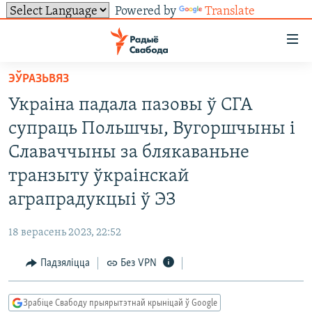
Powered by
Translate
Лінкі
ўнівэрсальнага
доступу
ЭЎРАЗЬВЯЗ
НАВІНЫ
Перайсьці
Украіна падала пазовы ў СГА
да
ТОЛЬКІ НА СВАБОДЗЕ
УСЕ НАВІНЫ
супраць Польшчы, Вугоршчыны і
галоўнага
СУВЯЗЬ
ВІДЭА І ФОТА
ТЭСТЫ
зьместу
Славаччыны за блякаваньне
Перайсьці
ПАДПІСАЦЦА
ЛЮДЗІ
БЛОГІ
АБЫСЬЦІ БЛЯКАВАНЬНЕ
транзыту ўкраінскай
да
ПАЛІТЫКА
ГІСТОРЫЯ НА СВАБОДЗЕ
ПАДЗЯЛІЦЦА ІНФАРМАЦЫЯЙ
RSS
аграпрадукцыі ў ЭЗ
галоўнай
САЧЫЦЕ ЗА АБНАЎЛЕНЬНЯМІ
навігацыі
ЭКАНОМІКА
ПАДКАСТЫ
ПАДКАСТЫ
18 верасень 2023, 22:52
Перайсьці
ВАЙНА
КНІГІ
FACEBOOK
да
Падзяліцца
Без VPN
БЕЛАРУСЫ НА ВАЙНЕ
АЎДЫЁКНІГІ
TWITTER
пошуку
ПАЛІТВЯЗЬНІ
PREMIUM
Усе сайты РС/РСЭ
Зрабіце Свабоду прыярытэтнай крыніцай ў Google