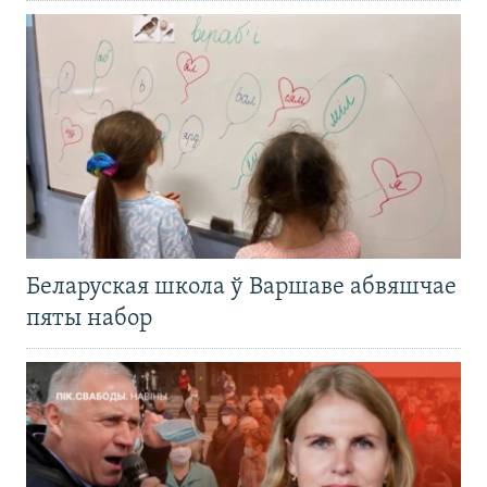
Беларуская школа ў Варшаве абвяшчае
пяты набор