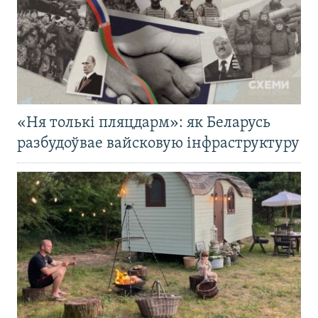
«Ня толькі пляцдарм»: як Беларусь
разбудоўвае вайсковую інфраструктуру