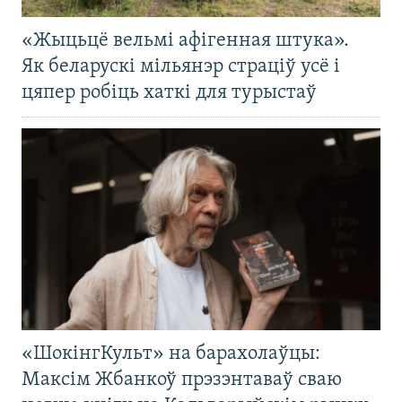
«Жыцьцё вельмі афігенная штука».
Як беларускі мільянэр страціў усё і
цяпер робіць хаткі для турыстаў
«ШокінгКульт» на барахолаўцы:
Максім Жбанкоў прэзэнтаваў сваю