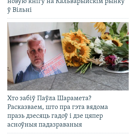
новую кнігу на Кальварыйскім рынку
ў Вільні
Хто забіў Паўла Шарамета?
Расказваем, што пра гэта вядома
празь дзесяць гадоў і дзе цяпер
асноўныя падазраваныя