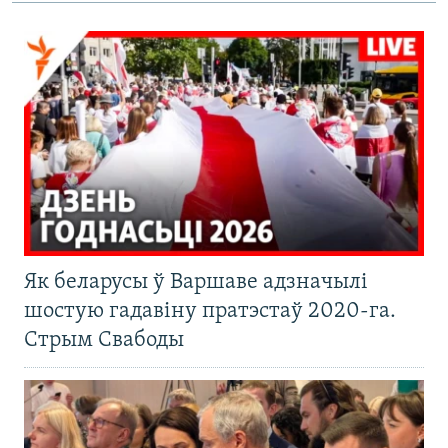
Як беларусы ў Варшаве адзначылі
шостую гадавіну пратэстаў 2020-га.
Стрым Свабоды