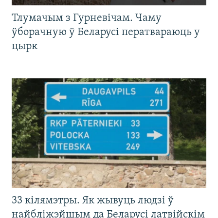
Тлумачым з Гурневічам. Чаму
ўборачную ў Беларусі ператвараюць у
цырк
33 кілямэтры. Як жывуць людзі ў
найбліжэйшым да Беларусі латвійскім