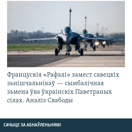
Францускія «Рафалі» замест савецкіх
зьнішчальнікаў — сымбалічная
зьмена ўва ўкраінскіх Паветраных
сілах. Аналіз Свабоды
САЧЫЦЕ ЗА АБНАЎЛЕНЬНЯМІ