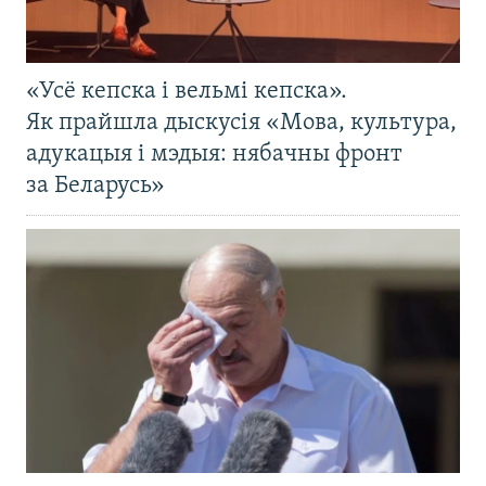
«Усё кепска і вельмі кепска».
Як прайшла дыскусія «Мова, культура,
адукацыя і мэдыя: нябачны фронт
за Беларусь»