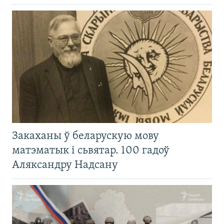
Закаханы ў беларускую мову
матэматык і сьвятар. 100 гадоў
Аляксандру Надсану