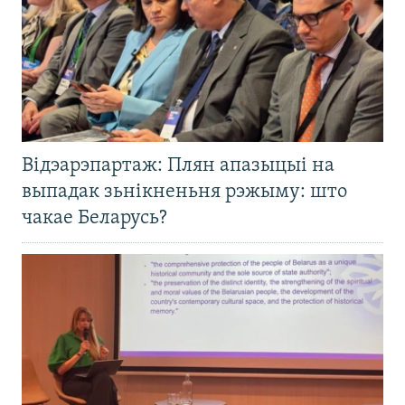
Відэарэпартаж: Плян апазыцыі на
выпадак зьнікненьня рэжыму: што
чакае Беларусь?