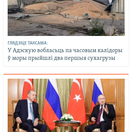
ГЛЯДЗІЦЕ ТАКСАМА:
У Адэскую вобласьць па часовым калідоры
ў моры прыйшлі два першыя сухагрузы