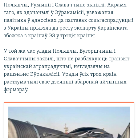
Польшчы, Румыніі і Славаччыне зьніклі. Акрамя
таго, як адзначылі ў Эўракамісіі, узважаная
палітыка ў адносінах да паставак сельгаспрадукцыі
з Украіны прывяла да росту экспарту ўкраінскага
збожжа з краінаў ЭЗ у трэція краіны.
У той жа час улады Польшчы, Вугоршчыны і
Славаччыны заявілі, што не разблякуюць транзыт
украінскай аграпрадукцыі, нягледзячы на
рашэньне Эўракамісіі. Урады ўсіх трох краін
растлумачылі свае дзеяньні абаронай айчынных
фэрмэраў.