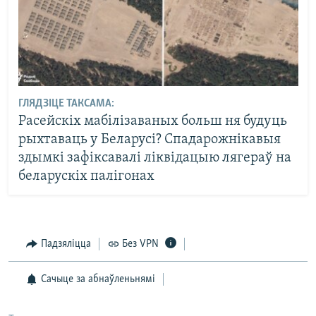
ГЛЯДЗІЦЕ ТАКСАМА:
Расейскіх мабілізаваных больш ня будуць
рыхтаваць у Беларусі? Спадарожнікавыя
здымкі зафіксавалі ліквідацыю лягераў на
беларускіх палігонах
Падзяліцца
Без VPN
Сачыце за абнаўленьнямі