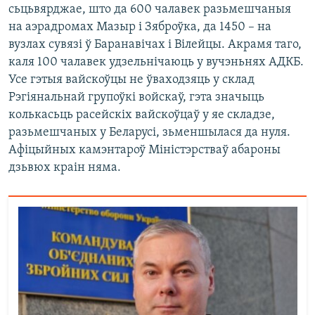
сьцьвярджае, што да 600 чалавек разьмешчаныя
на аэрадромах Мазыр і Зяброўка, да 1450 – на
вузлах сувязі ў Баранавічах і Вілейцы. Акрамя таго,
каля 100 чалавек удзельнічаюць у вучэньнях АДКБ.
Усе гэтыя вайскоўцы не ўваходзяць у склад
Рэгіянальнай групоўкі войскаў, гэта значыць
колькасьць расейскіх вайскоўцаў у яе складзе,
разьмешчаных у Беларусі, зьменшылася да нуля.
Афіцыйных камэнтароў Міністэрстваў абароны
дзьвюх краін няма.