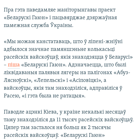
Пра гэта паведамляе маніторынгавы праект
«Беларускі Гаюн» і пацьвярджае дзяржаўная
памежная служба Ўкраіны.
«Мы можам канстатаваць, што ў ліпені-жніўні
адбылося значнае памяншэньне колькасьці
расейскіх вайскоўцаў, якія знаходзяцца ў Беларусі»
–
піша
«Беларускі Гаюн». Адзначаецца, што былі
ліквідаваныя палявыя лягеры на палігонах «Абуз-
Лясноўскі», «Лепельскі» і «Асіповіцкі», а
вайскоўцы, якія там знаходзіліся, адправіліся ў
Расею, «і гэта была не ратацыя».
Паводле ацэнкі Кіева, у краіне некалькі месяцаў
таму знаходзіліся да 11 тысяч расейскіх вайскоўцаў.
Цяпер там засталося ня больш як 2 тысячы
расейскіх вайскоўцаў. «Беларускі Гаюн»