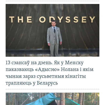
13 сэансаў на дзень. Як у Менску
паказваюць «Адысэю» Нолана і якім
чынам зараз сусьветныя кінагіты
трапляюць у Беларусь