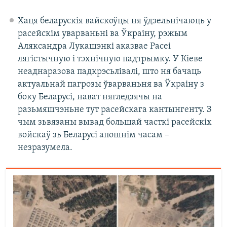
Хаця беларускія вайскоўцы ня ўдзельнічаюць у
расейскім уварваньні ва Ўкраіну, рэжым
Аляксандра Лукашэнкі аказвае Расеі
лягістычную і тэхнічную падтрымку. У Кіеве
неаднаразова падкрэсьлівалі, што ня бачаць
актуальнай пагрозы ўварваньня ва Ўкраіну з
боку Беларусі, нават нягледзячы на
разьмяшчэньне тут расейскага кантынгенту. З
чым зьвязаны вывад большай часткі расейскіх
войскаў зь Беларусі апошнім часам –
незразумела.