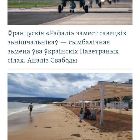
Францускія «Рафалі» замест савецкіх
зьнішчальнікаў — сымбалічная
зьмена ўва ўкраінскіх Паветраных
сілах. Аналіз Свабоды