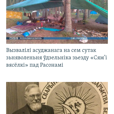
Вызвалілі асуджанага на сем сутак
зьняволеньня ўдзельніка зьезду «Сям’і
вясёлкі» пад Расонамі