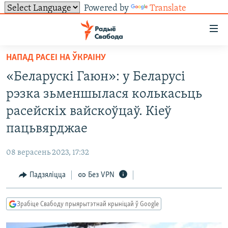
Powered by
Translate
Лінкі
ўнівэрсальнага
доступу
НАПАД РАСЕІ НА ЎКРАІНУ
НАВІНЫ
Перайсьці
«Беларускі Гаюн»: у Беларусі
да
ТОЛЬКІ НА СВАБОДЗЕ
УСЕ НАВІНЫ
рэзка зьменшылася колькасьць
галоўнага
СУВЯЗЬ
ВІДЭА І ФОТА
ТЭСТЫ
зьместу
расейскіх вайскоўцаў. Кіеў
Перайсьці
ПАДПІСАЦЦА
ЛЮДЗІ
БЛОГІ
АБЫСЬЦІ БЛЯКАВАНЬНЕ
пацьвярджае
да
ПАЛІТЫКА
ГІСТОРЫЯ НА СВАБОДЗЕ
ПАДЗЯЛІЦЦА ІНФАРМАЦЫЯЙ
RSS
галоўнай
САЧЫЦЕ ЗА АБНАЎЛЕНЬНЯМІ
08 верасень 2023, 17:32
навігацыі
ЭКАНОМІКА
ПАДКАСТЫ
ПАДКАСТЫ
Перайсьці
Падзяліцца
Без VPN
ВАЙНА
КНІГІ
FACEBOOK
да
БЕЛАРУСЫ НА ВАЙНЕ
АЎДЫЁКНІГІ
TWITTER
пошуку
Зрабіце Свабоду прыярытэтнай крыніцай ў Google
ПАЛІТВЯЗЬНІ
PREMIUM
Усе сайты РС/РСЭ