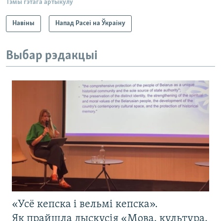
Тэмы гэтага артыкулу
Навіны
Напад Расеі на Ўкраіну
Выбар рэдакцыі
«Усё кепска і вельмі кепска».
Як прайшла дыскусія «Мова, культура,