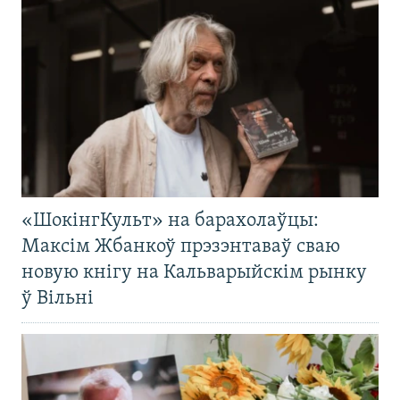
«ШокінгКульт» на барахолаўцы:
Максім Жбанкоў прэзэнтаваў сваю
новую кнігу на Кальварыйскім рынку
ў Вільні