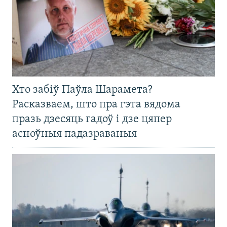
Хто забіў Паўла Шарамета?
Расказваем, што пра гэта вядома
празь дзесяць гадоў і дзе цяпер
асноўныя падазраваныя