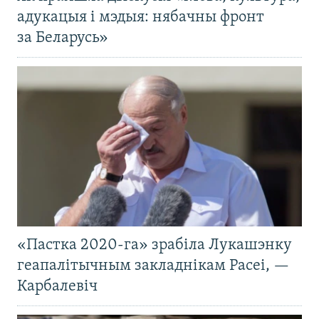
адукацыя і мэдыя: нябачны фронт
за Беларусь»
«Пастка 2020-га» зрабіла Лукашэнку
геапалітычным закладнікам Расеі, —
Карбалевіч