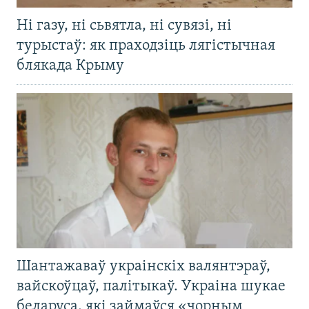
Ні газу, ні сьвятла, ні сувязі, ні
турыстаў: як праходзіць лягістычная
блякада Крыму
Шантажаваў украінскіх валянтэраў,
вайскоўцаў, палітыкаў. Украіна шукае
беларуса, які займаўся «чорным