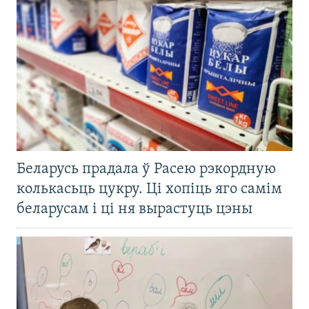
Беларусь прадала ў Расею рэкордную
колькасьць цукру. Ці хопіць яго самім
беларусам і ці ня вырастуць цэны