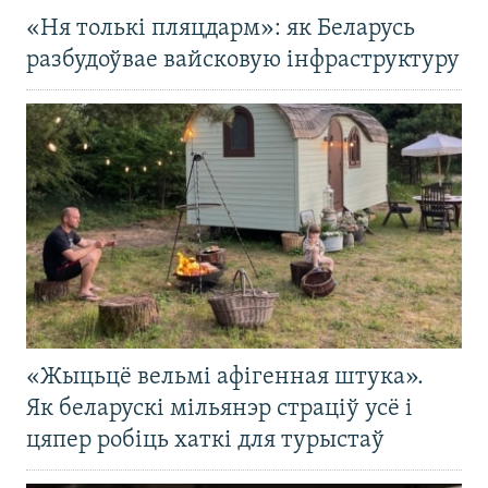
«Ня толькі пляцдарм»: як Беларусь
разбудоўвае вайсковую інфраструктуру
«Жыцьцё вельмі афігенная штука».
Як беларускі мільянэр страціў усё і
цяпер робіць хаткі для турыстаў