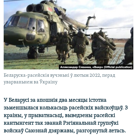
КУЛЬТУРА
МОВА
КАЛЯНДАР
НА ХВАЛЯХ СВАБОДЫ
Беларуска-расейскія вучэньні ў лютым 2022, перад
уварваньнем ва Ўкраіну
У Беларусі за апошнія два месяцы істотна
зьменшылася колькасьць расейскіх вайскоўцаў. З
краіны, у прыватнасьці, выведзены расейскі
кантынгент так званай Рэгіянальнай групоўкі
войскаў Саюзнай дзяржавы, разгорнутай летась.