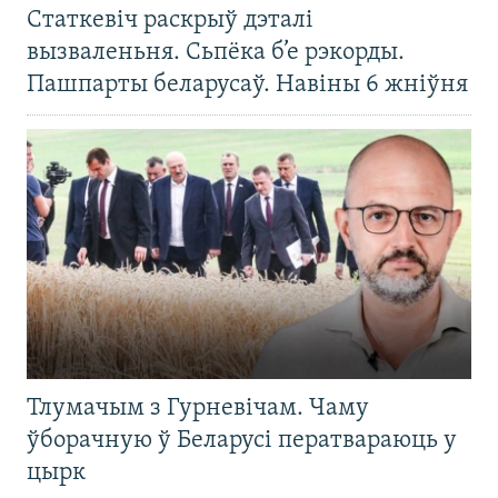
Статкевіч раскрыў дэталі
вызваленьня. Сьпёка б’е рэкорды.
Пашпарты беларусаў. Навіны 6 жніўня
Тлумачым з Гурневічам. Чаму
ўборачную ў Беларусі ператвараюць у
цырк