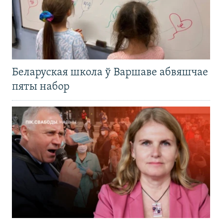
Беларуская школа ў Варшаве абвяшчае
пяты набор