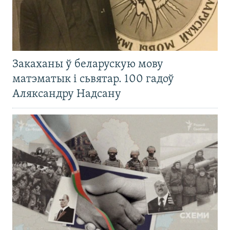
Закаханы ў беларускую мову
матэматык і сьвятар. 100 гадоў
Аляксандру Надсану