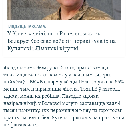
ГЛЯДЗІЦЕ ТАКСАМА:
У Кіеве заявілі, што Расея вывела зь
Беларусі ўсе свае войскі і перакінула іх на
Купянскі і Ліманскі кірункі
Як адзначае «Беларускі Гаюн», працягваецца
таксама дэмантаж намётаў у палявым лягеры
наймітаў ПВК «Вагнэр» у вёсцы Цэль. Іх ужо на 55%
менш, чым напрыканцы ліпеня. Тэхнікі ў лягеры,
аднак, менш ня робіцца. Паводле ацэнак
назіральнікаў, у Беларусі могуць заставацца каля 4
тысяч наймітаў. Іхх перамяшчэньняў па тэрыторыі
краіны пасьля гібелі Яўгена Прыгожына практычна
не фіксавалася.