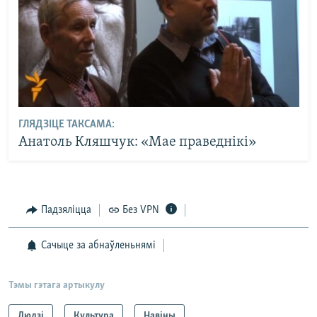
ГЛЯДЗІЦЕ ТАКСАМА:
Анатоль Кляшчук: «Мае праведнікі»
Падзяліцца
Без VPN
Сачыце за абнаўленьнямі
Тэмы гэтага артыкулу
Людзі
Культура
Навіны