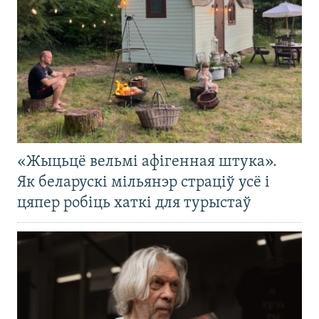
«Жыцьцё вельмі афігенная штука».
Як беларускі мільянэр страціў усё і
цяпер робіць хаткі для турыстаў