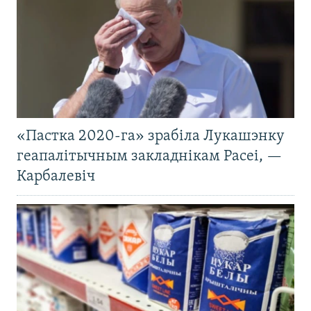
«Пастка 2020-га» зрабіла Лукашэнку
геапалітычным закладнікам Расеі, —
Карбалевіч