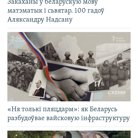
Закаханы ў беларускую мову
матэматык і сьвятар. 100 гадоў
Аляксандру Надсану
«Ня толькі пляцдарм»: як Беларусь
разбудоўвае вайсковую інфраструктуру