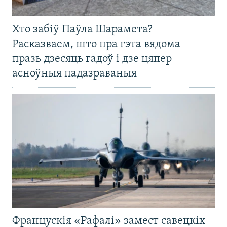
Хто забіў Паўла Шарамета?
Расказваем, што пра гэта вядома
празь дзесяць гадоў і дзе цяпер
асноўныя падазраваныя
Францускія «Рафалі» замест савецкіх