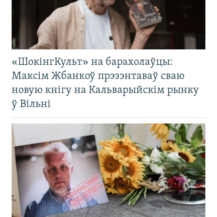
«ШокінгКульт» на барахолаўцы:
Максім Жбанкоў прэзэнтаваў сваю
новую кнігу на Кальварыйскім рынку
ў Вільні