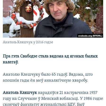
КУЛЬТУРА
МОВА
КАЛЯНДАР
НА ХВАЛЯХ СВАБОДЫ
Анатоль Кляшчук у 2016 годзе
Пра гэта Свабодзе стала вядома ад ягоных былых
калегаў.
Анатолю Клешчуку было 65 гадоў. Вядома, што
апошнія гады ён меў анкалягічную хваробу.
Анатоль Кляшчук
нарадзіўся 21 кастрычніка 1957
году на Случчыне ў Менскай вобласьці. У 1986 годзе
скончыў факультэт журналістыкі БДУ. Быў