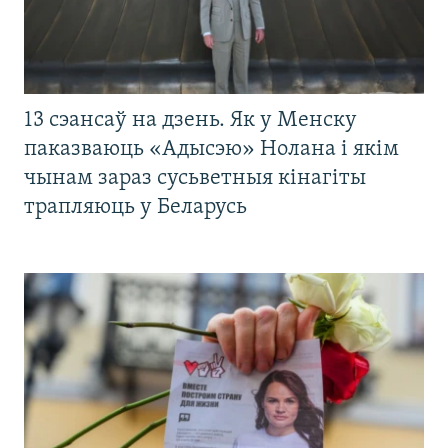
13 сэансаў на дзень. Як у Менску
паказваюць «Адысэю» Нолана і якім
чынам зараз сусьветныя кінагіты
трапляюць у Беларусь