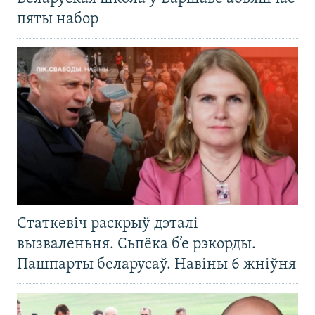
пяты набор
Статкевіч раскрыў дэталі
вызваленьня. Сьпёка б’е рэкорды.
Пашпарты беларусаў. Навіны 6 жніўня