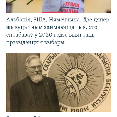
Альбанія, ЗША, Нямеччына. Дзе цяпер
жывуць і чым займаюцца тыя, хто
спрабаваў у 2020 годзе выйграць
прэзыдэнцкія выбары