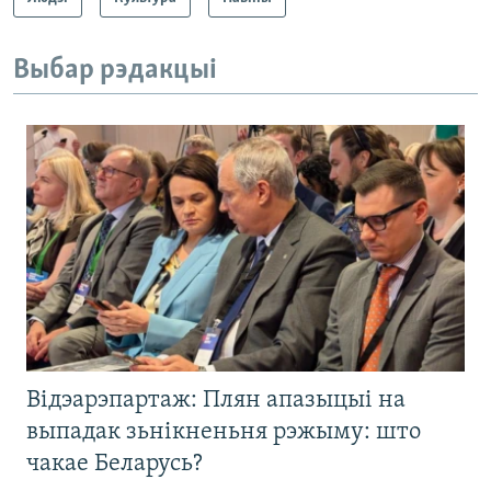
Выбар рэдакцыі
Відэарэпартаж: Плян апазыцыі на
выпадак зьнікненьня рэжыму: што
чакае Беларусь?