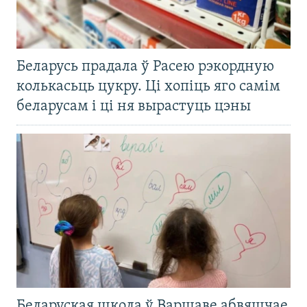
Беларусь прадала ў Расею рэкордную
колькасьць цукру. Ці хопіць яго самім
беларусам і ці ня вырастуць цэны
Беларуская школа ў Варшаве абвяшчае