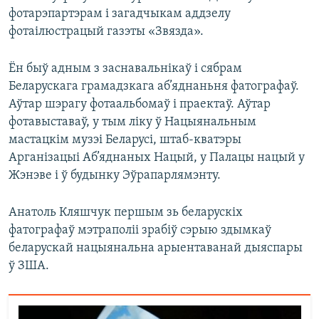
фотарэпартэрам і загадчыкам аддзелу
фотаілюстрацый газэты «Звязда».
Ён быў адным з заснавальнікаў і сябрам
Беларускага грамадзкага аб’яднаньня фатографаў.
Аўтар шэрагу фотаальбомаў і праектаў. Аўтар
фотавыставаў, у тым ліку ў Нацыянальным
мастацкім музэі Беларусі, штаб-кватэры
Арганізацыі Аб’яднаных Нацый, у Палацы нацый у
Жэнэве і ў будынку Эўрапарлямэнту.
Анатоль Кляшчук першым зь беларускіх
фатографаў мэтраполіі зрабіў сэрыю здымкаў
беларускай нацыянальна арыентаванай дыяспары
ў ЗША.