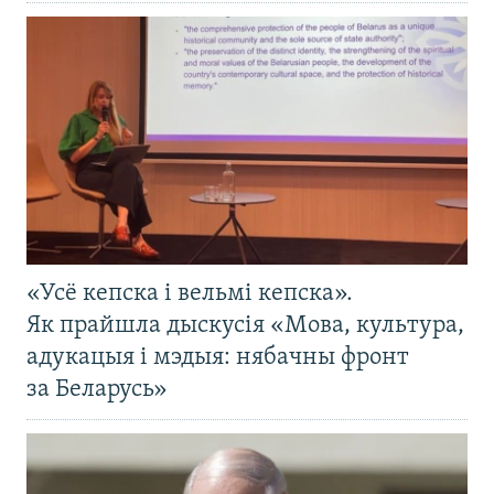
«Усё кепска і вельмі кепска».
Як прайшла дыскусія «Мова, культура,
адукацыя і мэдыя: нябачны фронт
за Беларусь»