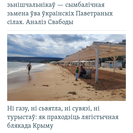
зьнішчальнікаў — сымбалічная
зьмена ўва ўкраінскіх Паветраных
сілах. Аналіз Свабоды
Ні газу, ні сьвятла, ні сувязі, ні
турыстаў: як праходзіць лягістычная
блякада Крыму