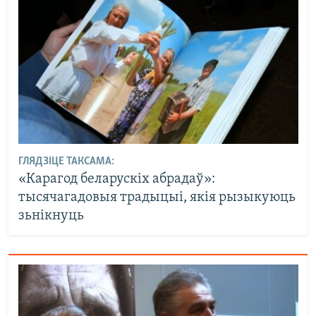
ГЛЯДЗІЦЕ ТАКСАМА:
«Карагод беларускіх абрадаў»:
тысячагадовыя традыцыі, якія рызыкуюць
зьнікнуць