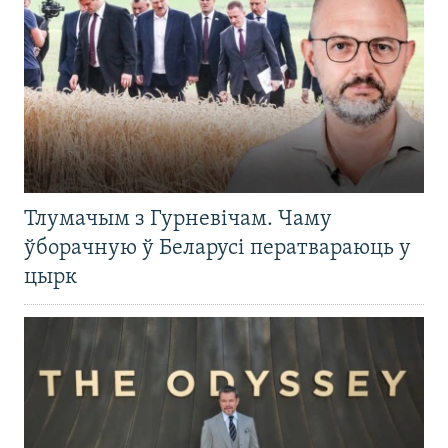
Тлумачым з Гурневічам. Чаму
ўборачную ў Беларусі ператвараюць у
цырк