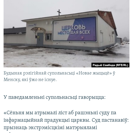
КУЛЬТУРА
МОВА
КАЛЯНДАР
НА ХВАЛЯХ СВАБОДЫ
Будынак рэлігійнай супольнасьці «Новае жыцьцё» ў
Менску, які ўжо не існуе.
У паведамленьні супольнасьці гаворыцца:
«Сёньня мы атрымалі ліст аб рашэньні суду па
інфармацыйнай прадукцыі царквы. Суд пастанавіў:
прызнаць экстрэмісцкімі матэрыяламі