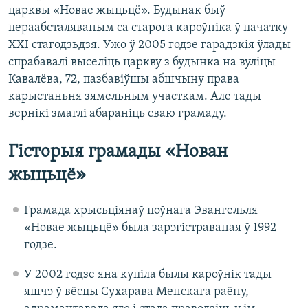
царквы «Новае жыцьцё». Будынак быў
пераабсталяваным са старога кароўніка ў пачатку
ХХІ стагодзьдзя. Ужо ў 2005 годзе гарадзкія ўлады
спрабавалі выселіць царкву з будынка на вуліцы
Кавалёва, 72, пазбавіўшы абшчыну права
карыстаньня зямельным участкам. Але тады
вернікі змаглі абараніць сваю грамаду.
Гісторыя грамады «Нован
жыцьцё»
Грамада хрысьціянаў поўнага Эвангельля
«Новае жыцьцё» была зарэгістраваная ў 1992
годзе.
У 2002 годзе яна купіла былы кароўнік тады
яшчэ ў вёсцы Сухарава Менскага раёну,