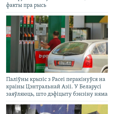
факты пра рысь
Паліўны крызіс з Расеі перакінуўся на
краіны Цэнтральнай Азіі. У Беларусі
заяўляюць, што дэфіцыту бэнзіну няма