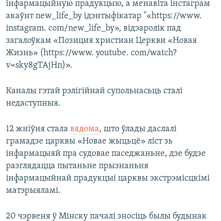
інфармацыйную прадукцыю, а менавіта інстаграм
акаўнт new_life_by ідэнтыфікатар "«https://www.
instagram. com/new_life_by», відэаролік пад
загалоўкам «Позиция христиан Церкви «Новая
Жизнь» (https://www. youtube. com/watch?
v=sky8gTAjHn)».
Каналы гэтай рэлігійнай супольнасьць сталі
недаступныя.
12 жніўня стала
вядома
, што ўлады даслалі
грамадзе царквы «Новае жыцьцё» ліст зь
інфармацыяй пра судовае паседжаньне, дзе будзе
разглядацца пытаньне прызнаньня
інфармацыйнай прадукцыі царквы экстрэмісцкімі
матэрыяламі.
20 чэрвеня ў Мінску пачалі зносіць былы будынак