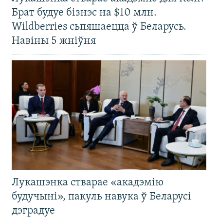
Брат будуе бізнэс на $10 млн.
Wildberries сьпяшаецца ў Беларусь.
Навіны 5 жніўня
Лукашэнка стварае «акадэмію
будучыні», пакуль навука ў Беларусі
дэградуе