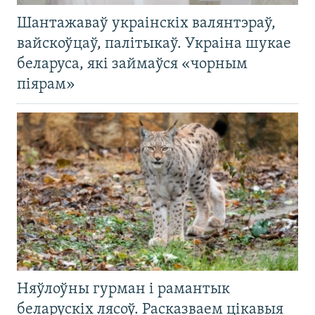
Шантажаваў украінскіх валянтэраў,
вайскоўцаў, палітыкаў. Украіна шукае
беларуса, які займаўся «чорным
піярам»
Няўлоўны гурман і рамантык
беларускіх лясоў. Расказваем цікавыя