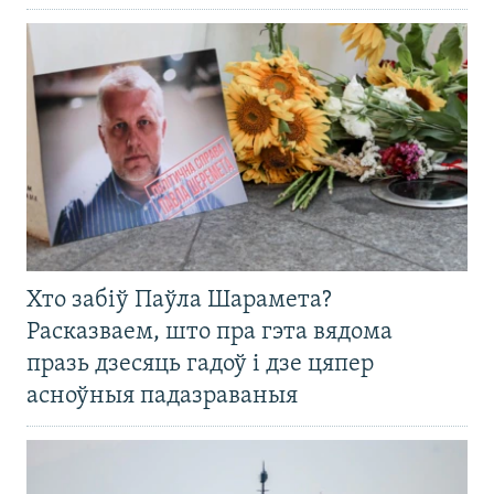
Хто забіў Паўла Шарамета?
Расказваем, што пра гэта вядома
празь дзесяць гадоў і дзе цяпер
асноўныя падазраваныя