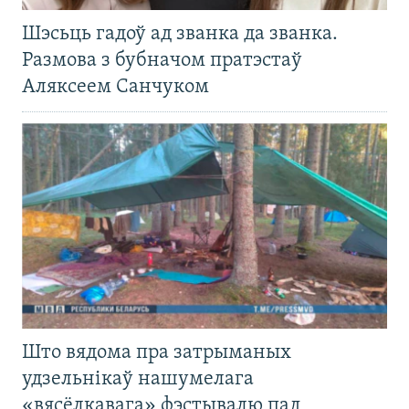
Шэсьць гадоў ад званка да званка.
Размова з бубначом пратэстаў
Аляксеем Санчуком
Што вядома пра затрыманых
удзельнікаў нашумелага
«вясёлкавага» фэстывалю пад