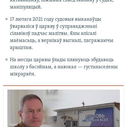
катаваньняў, ілжывых сьведчаньняў у судах,
маніпуляцый.
17 лютага 2021 году судовыя выканаўцы
ўварваліся ў царкву ў суправаджэньні
сілавікоў падчас малітвы. Яны апісалі
маёмасьць, а вернікаў выгналі, пагражаючы
арыштам.
На месцы царквы ўлады плянуюць збудаваць
школу з басэйнам, а навокал — густанаселены
мікрараён.