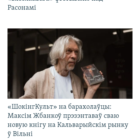
Расонамі
«ШокінгКульт» на барахолаўцы:
Максім Жбанкоў прэзэнтаваў сваю
новую кнігу на Кальварыйскім рынку
ў Вільні