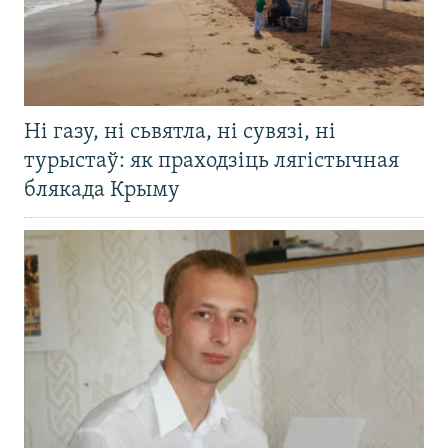
Ні газу, ні сьвятла, ні сувязі, ні
турыстаў: як праходзіць лягістычная
блякада Крыму