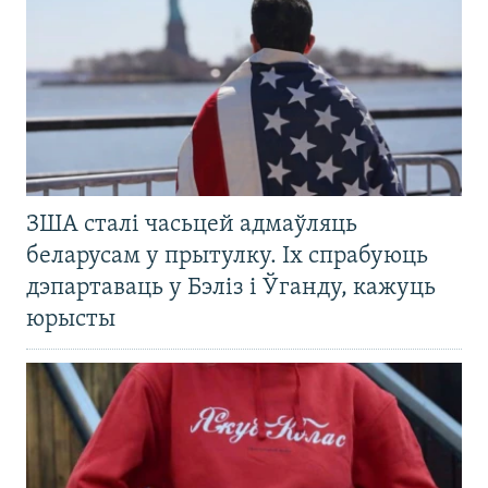
ЗША сталі часьцей адмаўляць
беларусам у прытулку. Іх спрабуюць
дэпартаваць у Бэліз і Ўганду, кажуць
юрысты