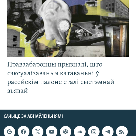
Праваабаронцы прызналі, што
сэксуалізаваныя катаваньні ў
расейскім палоне сталі сыстэмнай
зьявай
САЧЫЦЕ ЗА АБНАЎЛЕНЬНЯМІ