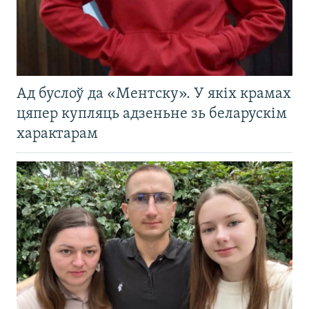
Ад буслоў да «Ментску». У якіх крамах
цяпер купляць адзеньне зь беларускім
характарам