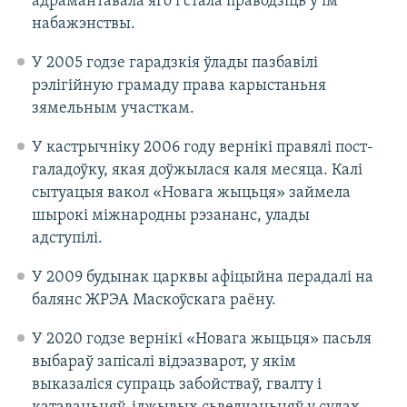
адрамантавала яго і стала праводзіць у ім
набажэнствы.
У 2005 годзе гарадзкія ўлады пазбавілі
рэлігійную грамаду права карыстаньня
зямельным участкам.
У кастрычніку 2006 году вернікі правялі пост-
галадоўку, якая доўжылася каля месяца. Калі
сытуацыя вакол «Новага жыцьця» займела
шырокі міжнародны рэзананс, улады
адступілі.
У 2009 будынак царквы афіцыйна перадалі на
балянс ЖРЭА Маскоўскага раёну.
У 2020 годзе вернікі «Новага жыцьця» пасьля
выбараў запісалі відэазварот, у якім
выказаліся супраць забойстваў, гвалту і