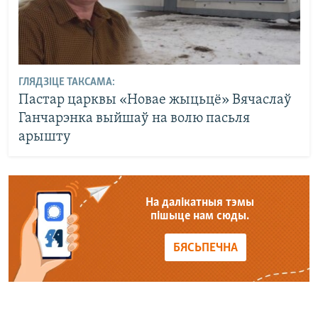
ГЛЯДЗІЦЕ ТАКСАМА:
Пастар царквы «Новае жыцьцё» Вячаслаў
Ганчарэнка выйшаў на волю пасьля
арышту
На далікатныя тэмы
пішыце нам сюды.
БЯСЬПЕЧНА