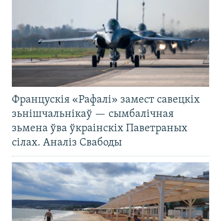
Францускія «Рафалі» замест савецкіх
зьнішчальнікаў — сымбалічная
зьмена ўва ўкраінскіх Паветраных
сілах. Аналіз Свабоды