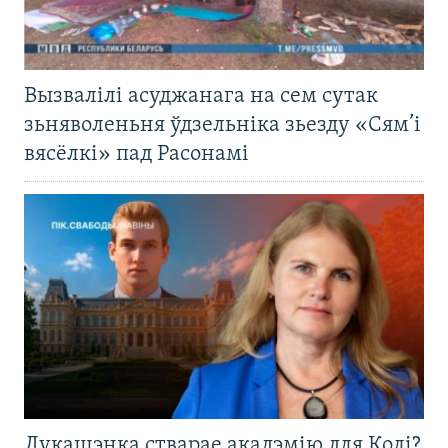
Вызвалілі асуджанага на сем сутак
зьняволеньня ўдзельніка зьезду «Сям’і
вясёлкі» пад Расонамі
Лукашэнка стварае акадэмію для Колі?