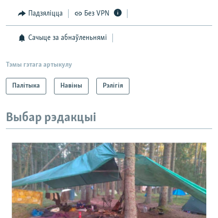
Падзяліцца
Без VPN
Сачыце за абнаўленьнямі
Тэмы гэтага артыкулу
Палітыка
Навіны
Рэлігія
Выбар рэдакцыі