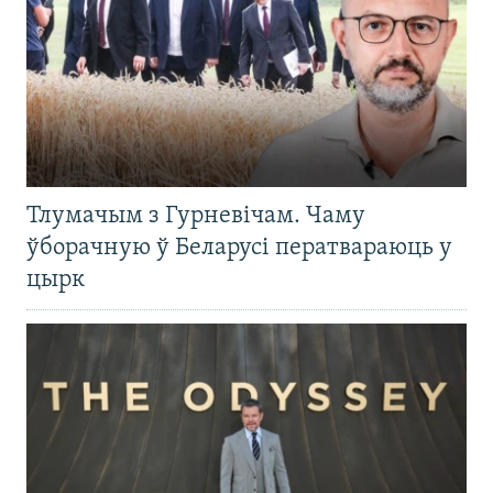
Тлумачым з Гурневічам. Чаму
ўборачную ў Беларусі ператвараюць у
цырк