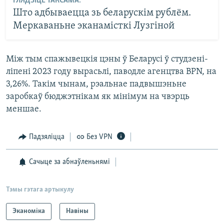
ГЛЯДЗІЦЕ ТАКСАМА:
Што адбываецца зь беларускім рублём.
Меркаваньне эканамісткі Лузгіной
Між тым спажывецкія цэны ў Беларусі ў студзені-
ліпені 2023 году вырасьлі, паводле агенцтва BPN, на
3,26%. Такім чынам, рэальнае падвышэньне
заробкаў бюджэтнікам як мінімум на чвэрць
меншае.
Падзяліцца
Без VPN
Сачыце за абнаўленьнямі
Тэмы гэтага артыкулу
Эканоміка
Навіны