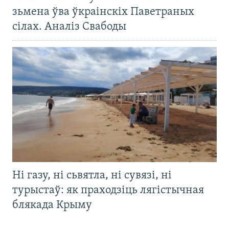
зьмена ўва ўкраінскіх Паветраных
сілах. Аналіз Свабоды
Ні газу, ні сьвятла, ні сувязі, ні
турыстаў: як праходзіць лягістычная
блякада Крыму