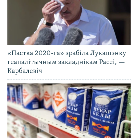
«Пастка 2020-га» зрабіла Лукашэнку
геапалітычным закладнікам Расеі, —
Карбалевіч