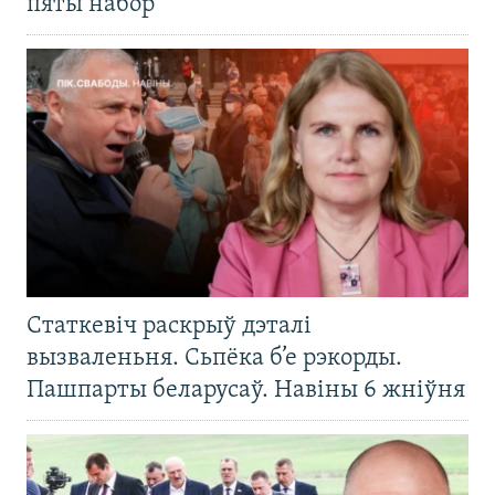
пяты набор
Статкевіч раскрыў дэталі
вызваленьня. Сьпёка б’е рэкорды.
Пашпарты беларусаў. Навіны 6 жніўня