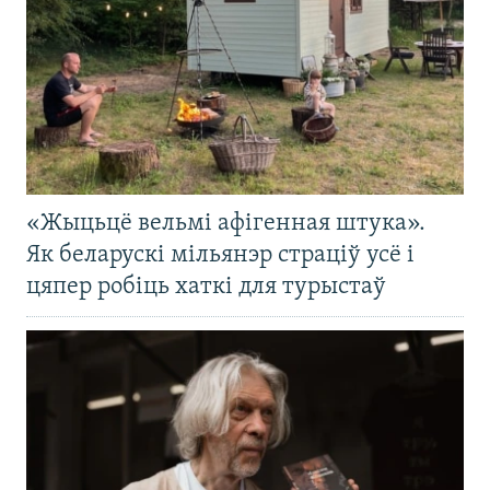
«Жыцьцё вельмі афігенная штука».
Як беларускі мільянэр страціў усё і
цяпер робіць хаткі для турыстаў