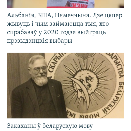
Альбанія, ЗША, Нямеччына. Дзе цяпер
жывуць і чым займаюцца тыя, хто
спрабаваў у 2020 годзе выйграць
прэзыдэнцкія выбары
Закаханы ў беларускую мову