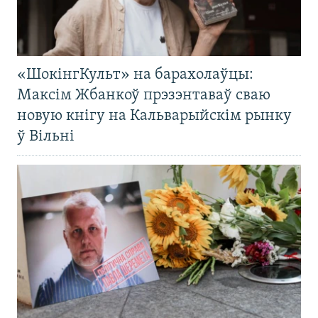
«ШокінгКульт» на барахолаўцы:
Максім Жбанкоў прэзэнтаваў сваю
новую кнігу на Кальварыйскім рынку
ў Вільні