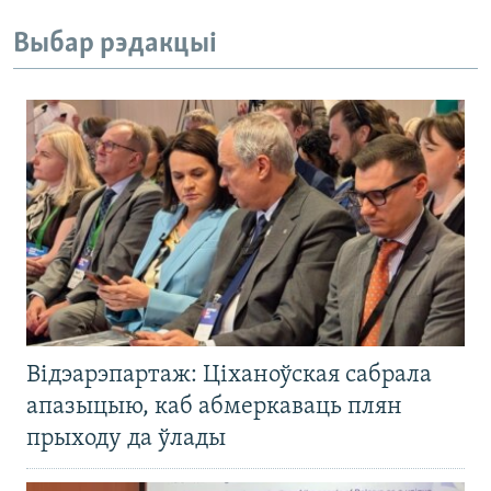
Выбар рэдакцыі
Відэарэпартаж: Ціханоўская сабрала
апазыцыю, каб абмеркаваць плян
прыходу да ўлады