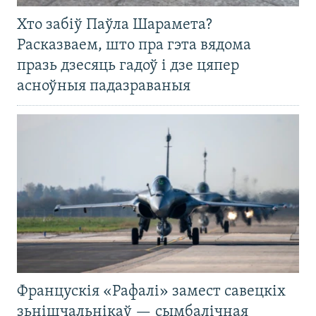
Хто забіў Паўла Шарамета?
Расказваем, што пра гэта вядома
празь дзесяць гадоў і дзе цяпер
асноўныя падазраваныя
Францускія «Рафалі» замест савецкіх
зьнішчальнікаў — сымбалічная