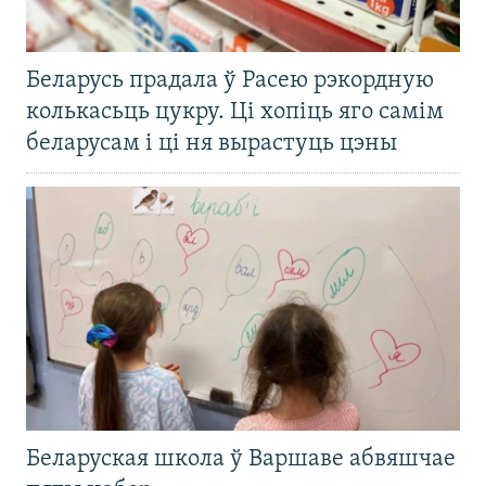
Беларусь прадала ў Расею рэкордную
колькасьць цукру. Ці хопіць яго самім
беларусам і ці ня вырастуць цэны
Беларуская школа ў Варшаве абвяшчае