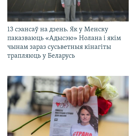
13 сэансаў на дзень. Як у Менску
паказваюць «Адысэю» Нолана і якім
чынам зараз сусьветныя кінагіты
трапляюць у Беларусь