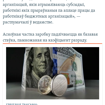
арганізацый, якія атрымліваюць субсыдыі,
работнікі якіх прыраўнаныя па аплаце працы да
работнікаў бюджэтных арганізацый», —
растлумачылі ў ведамстве.
Асноўная частка заробку падлічваецца як базавая
стаўка, памножаная на каэфіцыент разраду.