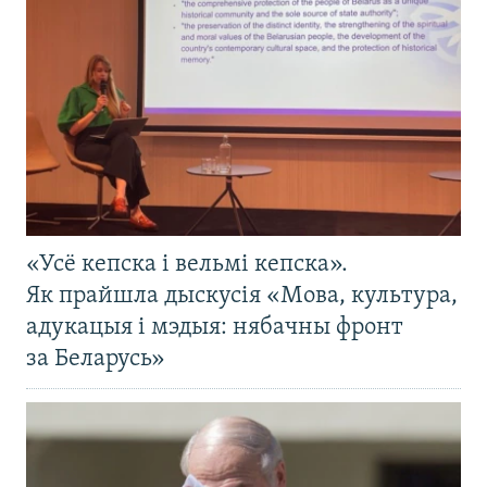
«Усё кепска і вельмі кепска».
Як прайшла дыскусія «Мова, культура,
адукацыя і мэдыя: нябачны фронт
за Беларусь»