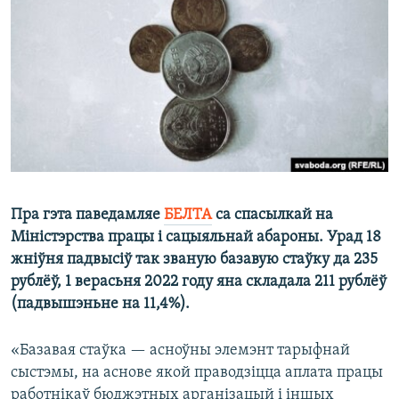
КУЛЬТУРА
МОВА
КАЛЯНДАР
НА ХВАЛЯХ СВАБОДЫ
Пра гэта паведамляе
БЕЛТА
са спасылкай на
Міністэрства працы і сацыяльнай абароны. Урад 18
жніўня падвысіў так званую базавую стаўку да 235
рублёў, 1 верасьня 2022 году яна складала 211 рублёў
(падвышэньне на 11,4%).
«Базавая стаўка — асноўны элемэнт тарыфнай
сыстэмы, на аснове якой праводзіцца аплата працы
работнікаў бюджэтных арганізацый і іншых