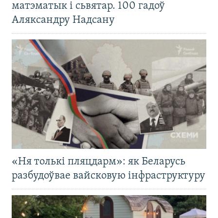
матэматык і сьвятар. 100 гадоў
Аляксандру Надсану
«Ня толькі пляцдарм»: як Беларусь
разбудоўвае вайсковую інфраструктуру