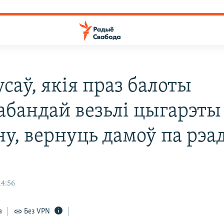
саў, якія праз балоты
абандай везьлі цыгарэты
у, вернуць дамоў па рэад
14:56
а
Без VPN