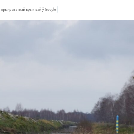
 прыярытэтнай крыніцай ў Google