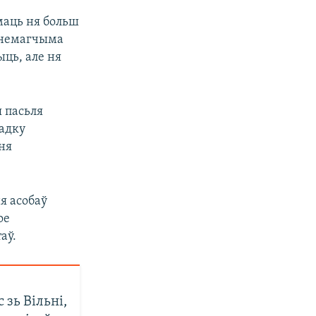
маць ня больш
і немагчыма
ыць, але ня
 пасьля
падку
 ня
я асобаў
ое
аў.
 зь Вільні,