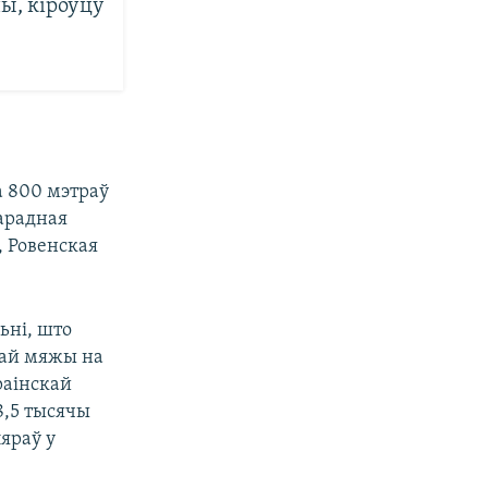
ы, кіроўцу
а 800 мэтраў
Гарадная
, Ровенская
ьні, што
кай мяжы на
раінскай
8,5 тысячы
ляраў у