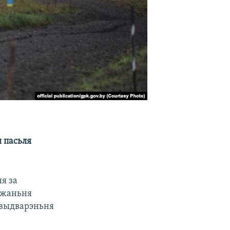
 пасьля
ня за
джаньня
 выдварэньня