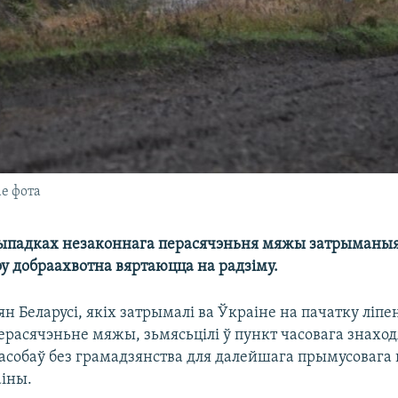
ае фота
ыпадках незаконнага перасячэньня мяжы затрыманыя
у добраахвотна вяртаюцца на радзіму.
н Беларусі, якіх затрымалі ва Ўкраіне на пачатку ліпе
ерасячэньне мяжы, зьмясьцілі ў пункт часовага знахо
 асобаў без грамадзянства для далейшага прымусовага
іны.