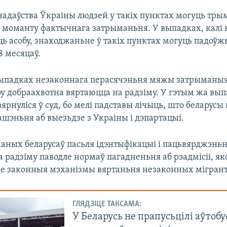
надаўства Ўкраіны людзей у такіх пунктах могуць тры
 з моманту фактычнага затрыманьня. У выпадках, кал
ь асобу, знаходжаньне ў такіх пунктах могуць падоўж
8 месяцаў.
ыпадках незаконнага перасячэньня мяжы затрыманыя
у добраахвотна вяртаюцца на радзіму. У гэтым жа вы
ярнуліся ў суд, бо мелі падставы лічыць, што беларусы
шэньня аб выезьдзе з Украіны і дэпартацыі.
аных беларусаў пасьля ідэнтыфікацыі і пацьвярджэньн
 радзіму паводле нормаў пагадненьня аб рэадмісіі, як
е законныя мэханізмы вяртаньня незаконных мігрант
ГЛЯДЗІЦЕ ТАКСАМА:
У Беларусь не прапусьцілі аўтобус