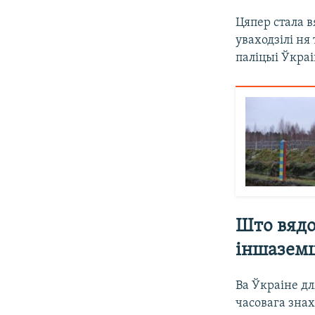
Цяпер стала в
уваходзілі ня
паліцыі Ўкра
Што вядо
іншазем
Ва Ўкраіне д
часовага знах