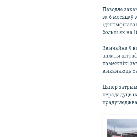
Паводле зака
за 6 месяцаў
ідэнтыфікавац
больш як на 1
Звычайна ў в
аплаты штраф
памежнікі зьв
выканаюць ра
Цяпер затрым
перададуць на
прадугледжва