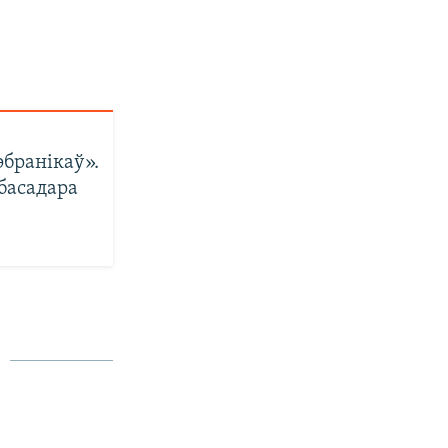
эбранікаў».
мбасадара