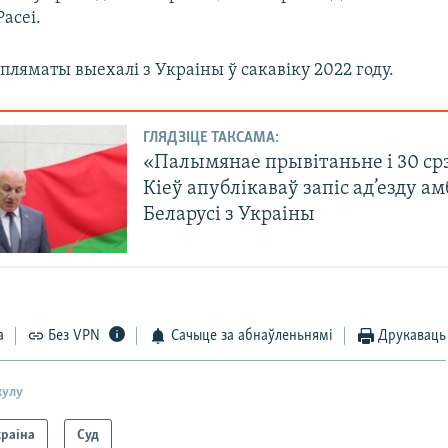
Расеі.
пляматы выехалі з Украіны ў сакавіку 2022 году.
ГЛЯДЗІЦЕ ТАКСАМА:
«Палымянае прывітаньне і 30 ср
Кіеў апублікаваў запіс ад’езду а
Беларусі з Украіны
а
Без VPN
Сачыце за абнаўленьнямі
Друкаваць
кулу
краіна
Суд