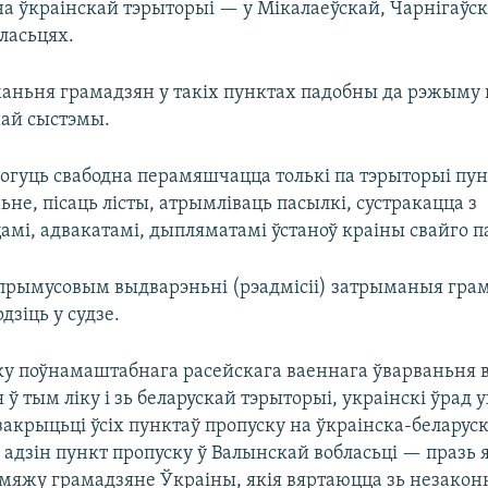
а ўкраінскай тэрыторыі — у Мікалаеўскай, Чарнігаўск
ласьцях.
ньня грамадзян у такіх пунктах падобны да рэжыму 
ай сыстэмы.
огуць свабодна перамяшчацца толькі па тэрыторыі пунк
ьне, пісаць лісты, атрымліваць пасылкі, сустракацца з
амі, адвакатамі, дыпляматамі ўстаноў краіны свайго 
прымусовым выдварэньні (рэадмісіі) затрыманыя гра
дзіць у судзе.
ку поўнамаштабнага расейскага ваеннага ўварваньня в
 ў тым ліку і зь беларускай тэрыторыі, украінскі ўрад у
закрыцьці ўсіх пунктаў пропуску на ўкраінска-белару
 адзін пункт пропуску ў Валынскай вобласьці — празь
мяжу грамадзяне Ўкраіны, якія вяртаюцца зь незакон