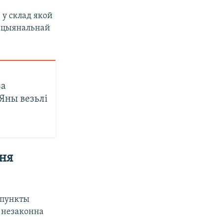
 у склад якой
 Нацыянальнай
за
Яны везьлі
ня
 пункты
я незаконна