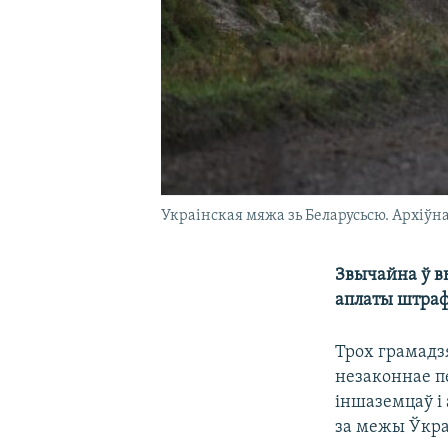
Украінская мяжа зь Беларусьсю. Архіўн
Звычайна ў в
аплаты штраф
Трох грамадзя
незаконнае п
іншаземцаў і
за межы Ўкра