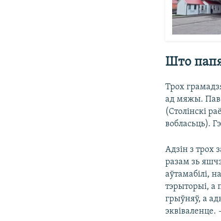
Што папя
Трох грамадзя
ад мяжы. Пав
(Столінскі ра
вобласьць). Г
Адзін з трох
разам зь яшч
аўтамабілі, 
тэрыторыі, а 
грыўняў, а ад
эквіваленце. 