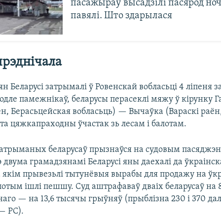
пасажыраў высадзілі пасярод ноч
павялі. Што здарылася
рэднічала
н Беларусі затрымалі ў Ровенскай вобласьці 4 ліпеня з
одле памежнікаў, беларусы перасеклі мяжу ў кірунку 
ён, Берасьцейская вобласьць) — Вычаўка (Вараскі раён
эта цяжкапраходны ўчастак зь лесам і балотам.
 затрыманых беларусаў прызнаўся на судовым пасяджэн
э двума грамадзянамі Беларусі яны даехалі да ўкраінс
на якім прывезьлі тытунёвыя вырабы для продажу на ўк
потым ішлі пешшу. Суд аштрафаваў дваіх беларусаў на 
наго — на 13,6 тысячы грыўняў (прыблізна 230 і 370 да
— РС).