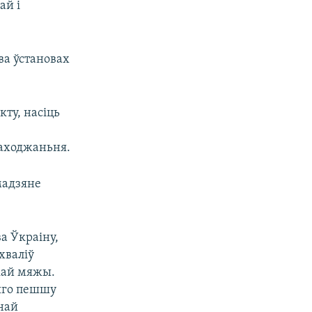
ай і
ва ўстановах
ту, насіць
паходжаньня.
мадзяне
а Ўкраіну,
хваліў
скай мяжы.
 яго пешшу
най