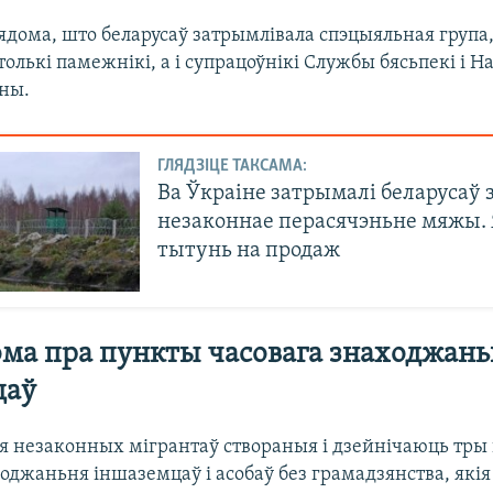
ядома, што беларусаў затрымлівала спэцыяльная група,
 толькі памежнікі, а і супрацоўнікі Службы бясьпекі і
іны.
ГЛЯДЗІЦЕ ТАКСАМА:
Ва Ўкраіне затрымалі беларусаў 
незаконнае перасячэньне мяжы. 
тытунь на продаж
ма пра пункты часовага знаходжань
цаў
ля незаконных мігрантаў створаныя і дзейнічаюць тры
оджаньня іншаземцаў і асобаў без грамадзянства, які