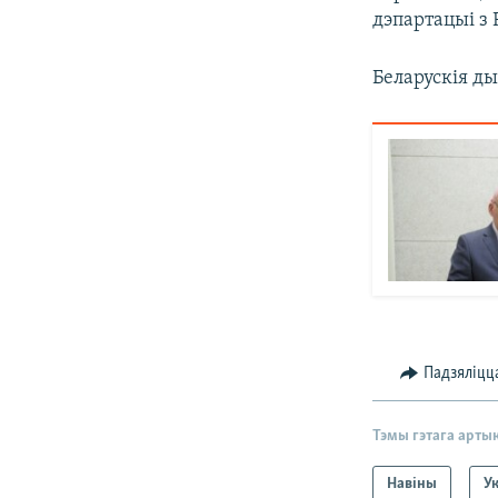
дэпартацыі з 
Беларускія ды
Падзяліцц
Тэмы гэтага арты
Навіны
У