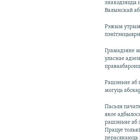
знаходзяцца н
Валынскай аб
Рэжым утрыма
пэнітэнцыярн
Грамадзяне м
уласнае адзен
праваабаронц
Рашэньне аб 
могуць абскар
Пасьля пачат
якое адбылося
рашэньне аб 
Працуе толькі
перасякаюць 