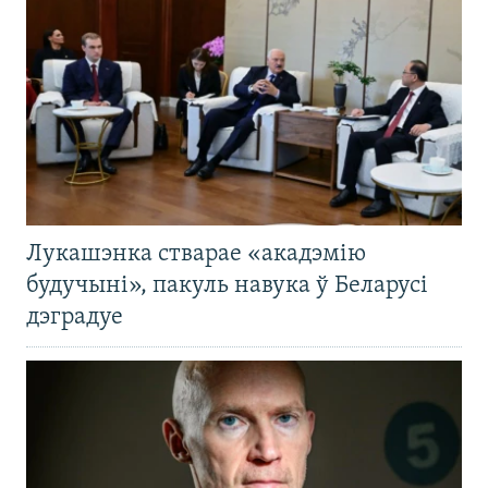
Лукашэнка стварае «акадэмію
будучыні», пакуль навука ў Беларусі
дэградуе