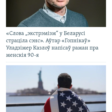
«Слова „экстрэмізм“ у Беларусі
страціла сэнс». Аўтар «Гопнікаў»
Уладзімер Казлоў напісаў раман пра
менскія 90-я