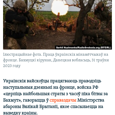
КУЛЬТУРА
МОВА
КАЛЯНДАР
НА ХВАЛЯХ СВАБОДЫ
Ілюстрацыйнае фота. Праца ўкраінскіх мінамётчыкаў на
фронце. Бахмуцкі кірунак, Данецкая вобласьць, 31 траўня
2023 году
Украінскія вайскоўцы працягваюць праводзіць
наступальныя дзеяньні на фронце, войска РФ
«церпіць найбольшыя страты з часоў піка бітвы за
Бахмут», гаворыцца ў
справаздачы
Міністэрства
абароны Вялікай Брытаніі, якое спасылаецца на
выведку краіны.