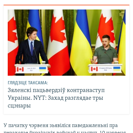
ГЛЯДЗІЦЕ ТАКСАМА:
Зяленскі пацьвердзіў контранаступ
Украіны. NYT: Захад разглядае тры
сцэнары
У пачатку чэрвеня зьявіліся паведамленьні пра