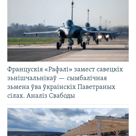
Францускія «Рафалі» замест савецкіх
зьнішчальнікаў — сымбалічная
зьмена ўва ўкраінскіх Паветраных
сілах. Аналіз Свабоды