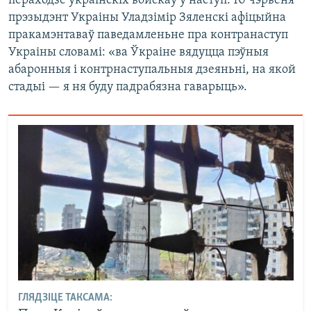
пераходзе ўкраінскіх войскаў у наступ. 10 чэрвеня
прэзыдэнт Украіны Уладзімір Зяленскі афіцыйна
пракамэнтаваў паведамленьне пра контранаступ
Украіны словамі: «ва Ўкраіне вядуцца пэўныя
абаронныя і контрнаступальныя дзеяньні, на якой
стадыі — я ня буду падрабязна гаварыць».
ГЛЯДЗІЦЕ ТАКСАМА: