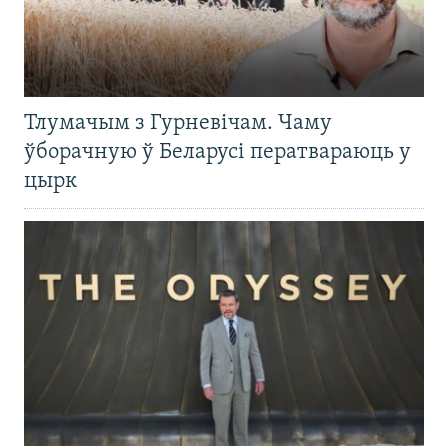
Тлумачым з Гурневічам. Чаму
ўборачную ў Беларусі ператвараюць у
цырк