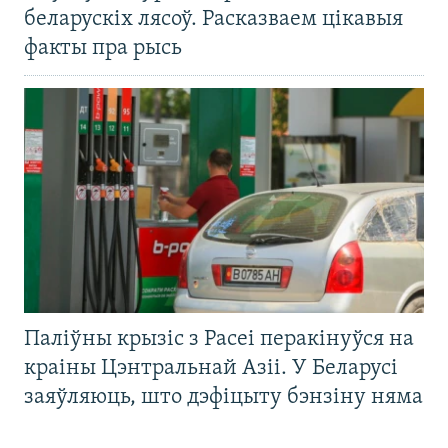
беларускіх лясоў. Расказваем цікавыя
факты пра рысь
Паліўны крызіс з Расеі перакінуўся на
краіны Цэнтральнай Азіі. У Беларусі
заяўляюць, што дэфіцыту бэнзіну няма