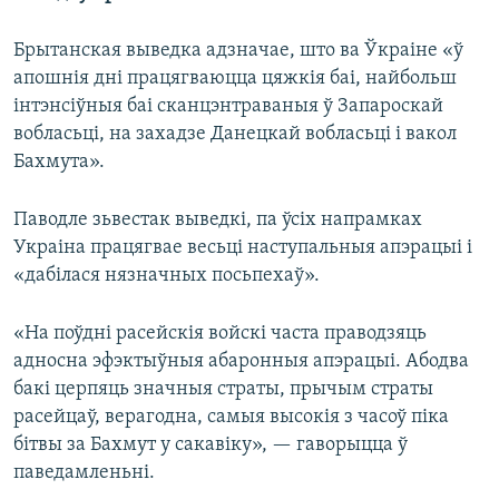
Брытанская выведка адзначае, што ва Ўкраіне «ў
апошнія дні працягваюцца цяжкія баі, найбольш
інтэнсіўныя баі сканцэнтраваныя ў Запароскай
вобласьці, на захадзе Данецкай вобласьці і вакол
Бахмута».
Паводле зьвестак выведкі, па ўсіх напрамках
Украіна працягвае весьці наступальныя апэрацыі і
«дабілася нязначных посьпехаў».
«На поўдні расейскія войскі часта праводзяць
адносна эфэктыўныя абаронныя апэрацыі. Абодва
бакі церпяць значныя страты, прычым страты
расейцаў, верагодна, самыя высокія з часоў піка
бітвы за Бахмут у сакавіку», — гаворыцца ў
паведамленьні.