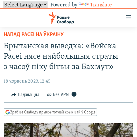
Powered by
Translate
Лінкі
ўнівэрсальнага
доступу
НАПАД РАСЕІ НА ЎКРАІНУ
НАВІНЫ
Перайсьці
Брытанская выведка: «Войска
да
ТОЛЬКІ НА СВАБОДЗЕ
УСЕ НАВІНЫ
Расеі нясе найбольшыя страты
галоўнага
СУВЯЗЬ
ВІДЭА І ФОТА
ТЭСТЫ
зьместу
з часоў піку бітвы за Бахмут»
Перайсьці
ПАДПІСАЦЦА
ЛЮДЗІ
БЛОГІ
АБЫСЬЦІ БЛЯКАВАНЬНЕ
да
18 чэрвень 2023, 12:45
ПАЛІТЫКА
ГІСТОРЫЯ НА СВАБОДЗЕ
ПАДЗЯЛІЦЦА ІНФАРМАЦЫЯЙ
RSS
галоўнай
САЧЫЦЕ ЗА АБНАЎЛЕНЬНЯМІ
Падзяліцца
Без VPN
навігацыі
ЭКАНОМІКА
ПАДКАСТЫ
ПАДКАСТЫ
Перайсьці
ВАЙНА
КНІГІ
FACEBOOK
да
Зрабіце Свабоду прыярытэтнай крыніцай ў Google
БЕЛАРУСЫ НА ВАЙНЕ
АЎДЫЁКНІГІ
TWITTER
пошуку
ПАЛІТВЯЗЬНІ
PREMIUM
Усе сайты РС/РСЭ