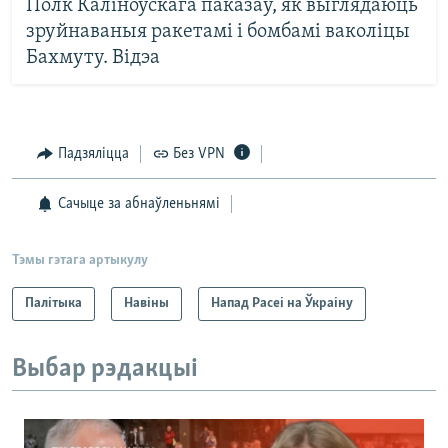
Полк Каліноўскага паказаў, як выглядаюць
зруйнаваныя ракетамі і бомбамі ваколіцы
Бахмуту. Відэа
Падзяліцца
Без VPN
Сачыце за абнаўленьнямі
Тэмы гэтага артыкулу
Палітыка
Навіны
Напад Расеі на Ўкраіну
Выбар рэдакцыі