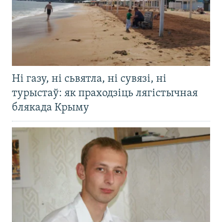
Ні газу, ні сьвятла, ні сувязі, ні
турыстаў: як праходзіць лягістычная
блякада Крыму