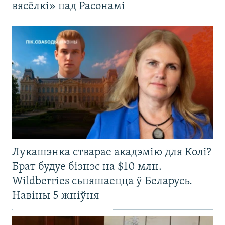
вясёлкі» пад Расонамі
Лукашэнка стварае акадэмію для Колі?
Брат будуе бізнэс на $10 млн.
Wildberries сьпяшаецца ў Беларусь.
Навіны 5 жніўня