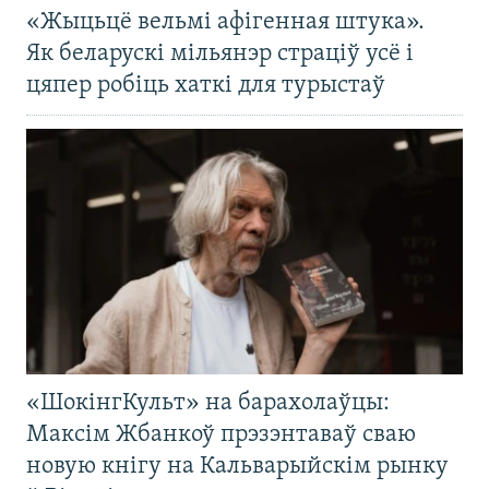
«Жыцьцё вельмі афігенная штука».
Як беларускі мільянэр страціў усё і
цяпер робіць хаткі для турыстаў
«ШокінгКульт» на барахолаўцы:
Максім Жбанкоў прэзэнтаваў сваю
новую кнігу на Кальварыйскім рынку