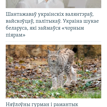
Шантажаваў украінскіх валянтэраў,
вайскоўцаў, палітыкаў. Украіна шукае
беларуса, які займаўся «чорным
піярам»
Няўлоўны гурман і рамантык