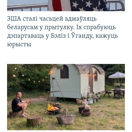
ЗША сталі часьцей адмаўляць
беларусам у прытулку. Іх спрабуюць
дэпартаваць у Бэліз і Ўганду, кажуць
юрысты