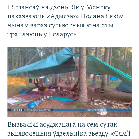
13 сэансаў на дзень. Як у Менску
паказваюць «Адысэю» Нолана і якім
чынам зараз сусьветныя кінагіты
трапляюць у Беларусь
Вызвалілі асуджанага на сем сутак
зьняволеньня ўдзельніка зьезду «Сям’і