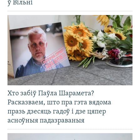
ў Вільні
Хто забіў Паўла Шарамета?
Расказваем, што пра гэта вядома
празь дзесяць гадоў і дзе цяпер
асноўныя падазраваныя