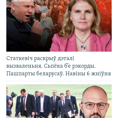
Статкевіч раскрыў дэталі
вызваленьня. Сьпёка б’е рэкорды.
Пашпарты беларусаў. Навіны 6 жніўня