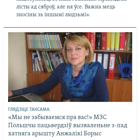
лісты ад сяброў, але ня ўсе. Важна мець
зносіны зь іншымі людзьмі».
ГЛЯДЗІЦЕ ТАКСАМА:
«Мы не забываемся пра вас!» МЗС
Польшчы пацьвердзіў вызваленьне з-пад
хатняга арышту Анжалікі Борыс