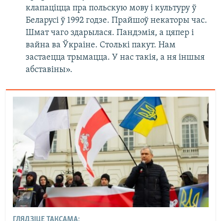
клапаціцца пра польскую мову і культуру ў
Беларусі ў 1992 годзе. Прайшоў некаторы час.
Шмат чаго здарылася. Пандэмія, а цяпер і
вайна ва Ўкраіне. Столькі пакут. Нам
застаецца трымацца. У нас такія, а ня іншыя
абставіны».
ГЛЯДЗІЦЕ ТАКСАМА: