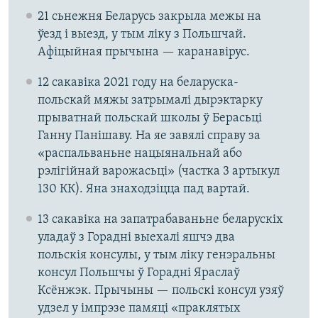
21 сьнежня Беларусь закрыла межы на
ўезд і выезд, у тым ліку з Польшчай.
Афіцыйная прычына — каранавірус.
12 сакавіка 2021 году на беларуска-
польскай мяжы затрымалі дырэктарку
прыватнай польскай школы ў Берасьці
Ганну Панішаву. На яе завялі справу за
«распальваньне нацыянальнай або
рэлігійнай варожасьці» (частка 3 артыкул
130 КК). Яна знаходзіцца пад вартай.
13 сакавіка на запатрабаваньне беларускіх
уладаў з Горадні выехалі яшчэ два
польскія консулы, у тым ліку генэральны
консул Польшчы ў Горадні Яраслаў
Ксёнжэк. Прычыны — польскі консул узяў
удзел у імпрэзе памяці «праклятых