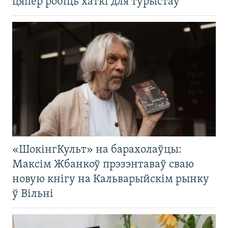
цяпер робіць хаткі для турыстаў
«ШокінгКульт» на барахолаўцы:
Максім Жбанкоў прэзэнтаваў сваю
новую кнігу на Кальварыйскім рынку
ў Вільні