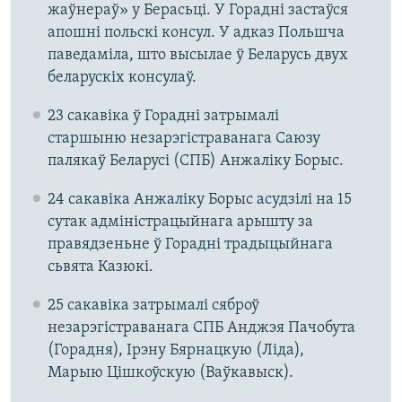
жаўнераў» у Берасьці. У Горадні застаўся
апошні польскі консул. У адказ Польшча
паведаміла, што высылае ў Беларусь двух
беларускіх консулаў.
23 сакавіка ў Горадні затрымалі
старшыню незарэгістраванага Саюзу
палякаў Беларусі (СПБ) Анжаліку Борыс.
24 сакавіка Анжаліку Борыс асудзілі на 15
сутак адміністрацыйнага арышту за
правядзеньне ў Горадні традыцыйнага
сьвята Казюкі.
25 сакавіка затрымалі сяброў
незарэгістраванага СПБ Анджэя Пачобута
(Горадня), Ірэну Бярнацкую (Ліда),
Марыю Цішкоўскую (Ваўкавыск).