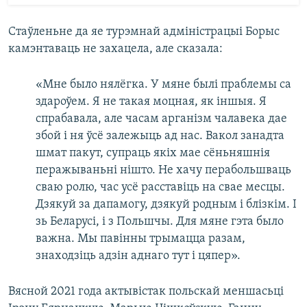
Стаўленьне да яе турэмнай адміністрацыі Борыс
камэнтаваць не захацела, але сказала:
«Мне было нялёгка. У мяне былі праблемы са
здароўем. Я не такая моцная, як іншыя. Я
спрабавала, але часам арганізм чалавека дае
збой і ня ўсё залежыць ад нас. Вакол занадта
шмат пакут, супраць якіх мае сёньняшнія
перажываньні нішто. Не хачу перабольшваць
сваю ролю, час усё расставіць на свае месцы.
Дзякуй за дапамогу, дзякуй родным і блізкім. І
зь Беларусі, і з Польшчы. Для мяне гэта было
важна. Мы павінны трымацца разам,
знаходзіць адзін аднаго тут і цяпер».
Вясной 2021 года актывістак польскай меншасьці