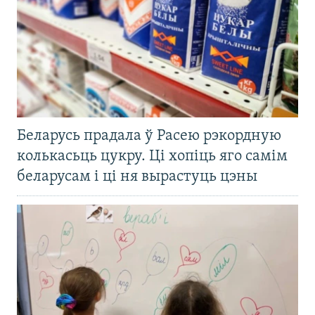
Беларусь прадала ў Расею рэкордную
колькасьць цукру. Ці хопіць яго самім
беларусам і ці ня вырастуць цэны