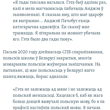
«Я тады таксама вагалася. Гэта быў адзіны раз,
калі я мела магчымасьць пабачыць Анджэя ў
зьняволеньні. Я сказала яму, што маё здароўе
ня вытрымае... Анджэй Пачобут ехаць
катэгарычна адмовіўся. Ён сказаў мне
трымацца. Я літаральна на момант убачыла
яго. Гэта было два гады таму».
Пасьля 2020 году дзейнасьць СПБ спаралізаваная,
польскія школы ў Беларусі закрытыя, многія
мэмарыялы польскім жаўнерам зьнішчаныя. На
пытаньне, ці мае польскасьць у Беларусі яшчэ
шанец выжыць, Борыс адказала:
«Гэта не залежыць ад мяне і не залежыць ад
польскай меншасьці. Хацелася б, каб як мага
больш дзяцей вывучалі польскую мову, бо я па
прафэсіі настаўнік польскай мовы. Я пачала