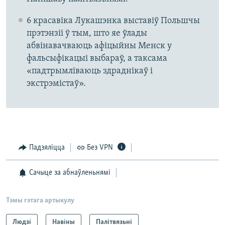
6 красавіка Лукашэнка выставіў Польшчы
прэтэнзіі ў тым, што яе ўлады
абвінавачваюць афіцыйны Менск у
фальсыфікацыі выбараў, а таксама
«падтрымліваюць здраднікаў і
экстрэмістаў».
Падзяліцца
Без VPN
Сачыце за абнаўленьнямі
Тэмы гэтага артыкулу
Людзі
Навіны
Палітвязьні