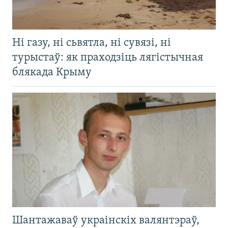
Ні газу, ні сьвятла, ні сувязі, ні
турыстаў: як праходзіць лягістычная
блякада Крыму
Шантажаваў украінскіх валянтэраў,