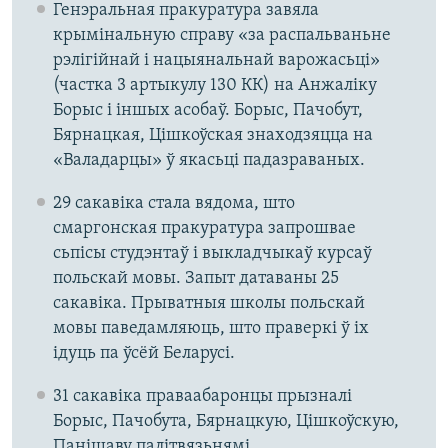
Генэральная пракуратура завяла
крымінальную справу «за распальваньне
рэлігійнай і нацыянальнай варожасьці»
(частка 3 артыкулу 130 КК) на Анжаліку
Борыс і іншых асобаў. Борыс, Пачобут,
Бярнацкая, Цішкоўская знаходзяцца на
«Валадарцы» ў якасьці падазраваных.
29 сакавіка стала вядома, што
смаргонская пракуратура запрошвае
сьпісы студэнтаў і выкладчыкаў курсаў
польскай мовы. Запыт датаваны 25
сакавіка. Прыватныя школы польскай
мовы паведамляюць, што праверкі ў іх
ідуць па ўсёй Беларусі.
31 сакавіка праваабаронцы прызналі
Борыс, Пачобута, Бярнацкую, Цішкоўскую,
Панішаву палітвязьнямі.