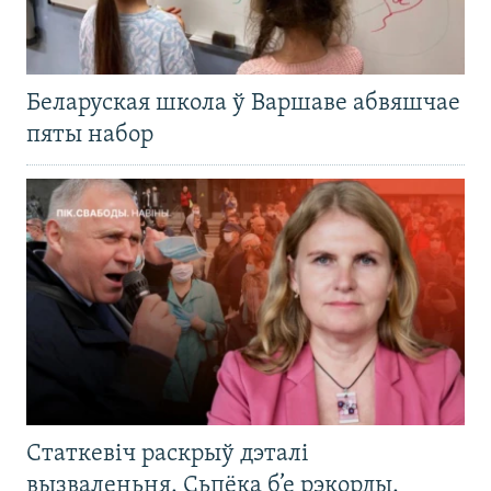
Беларуская школа ў Варшаве абвяшчае
пяты набор
Статкевіч раскрыў дэталі
вызваленьня. Сьпёка б’е рэкорды.