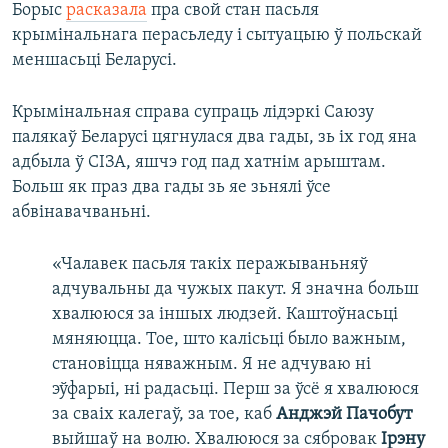
Борыс
расказала
пра свой стан пасьля
крымінальнага перасьледу і сытуацыю ў польскай
меншасьці Беларусі.
Крымінальная справа супраць лідэркі Саюзу
палякаў Беларусі цягнулася два гады, зь іх год яна
адбыла ў СІЗА, яшчэ год пад хатнім арыштам.
Больш як праз два гады зь яе зьнялі ўсе
абвінавачваньні.
«Чалавек пасьля такіх перажываньняў
адчувальны да чужых пакут. Я значна больш
хвалююся за іншых людзей. Каштоўнасьці
мяняюцца. Тое, што калісьці было важным,
становіцца няважным. Я не адчуваю ні
эўфарыі, ні радасьці. Перш за ўсё я хвалююся
за сваіх калегаў, за тое, каб
Анджэй Пачобут
выйшаў на волю. Хвалююся за сябровак
Ірэну