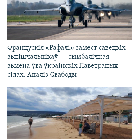
Францускія «Рафалі» замест савецкіх
зьнішчальнікаў — сымбалічная
зьмена ўва ўкраінскіх Паветраных
сілах. Аналіз Свабоды