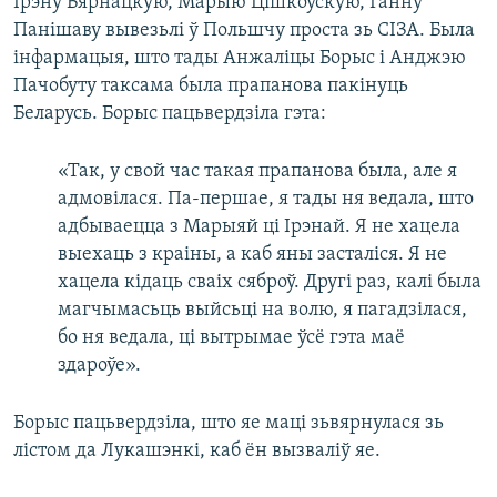
Ірэну Бярнацкую, Марыю Цішкоўскую, Ганну
Панішаву вывезьлі ў Польшчу проста зь СІЗА. Была
інфармацыя, што тады Анжаліцы Борыс і Анджэю
Пачобуту таксама была прапанова пакінуць
Беларусь. Борыс пацьвердзіла гэта:
«Так, у свой час такая прапанова была, але я
адмовілася. Па-першае, я тады ня ведала, што
адбываецца з Марыяй ці Ірэнай. Я не хацела
выехаць з краіны, а каб яны засталіся. Я не
хацела кідаць сваіх сяброў. Другі раз, калі была
магчымасьць выйсьці на волю, я пагадзілася,
бо ня ведала, ці вытрымае ўсё гэта маё
здароўе».
Борыс пацьвердзіла, што яе маці зьвярнулася зь
лістом да Лукашэнкі, каб ён вызваліў яе.