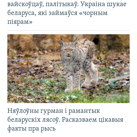
вайскоўцаў, палітыкаў. Украіна шукае
беларуса, які займаўся «чорным
піярам»
Няўлоўны гурман і рамантык
беларускіх лясоў. Расказваем цікавыя
факты пра рысь