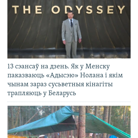
13 сэансаў на дзень. Як у Менску
паказваюць «Адысэю» Нолана і якім
чынам зараз сусьветныя кінагіты
трапляюць у Беларусь