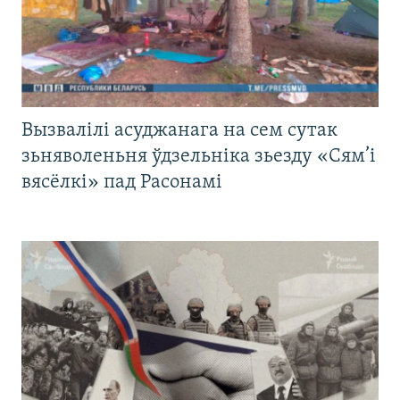
Вызвалілі асуджанага на сем сутак
зьняволеньня ўдзельніка зьезду «Сям’і
вясёлкі» пад Расонамі