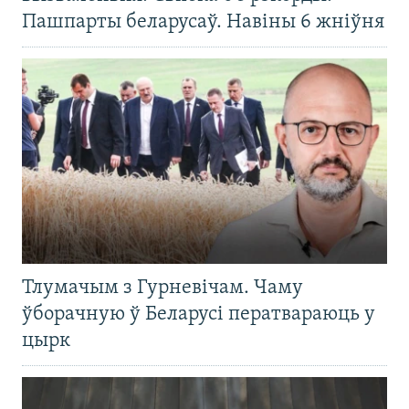
Пашпарты беларусаў. Навіны 6 жніўня
Тлумачым з Гурневічам. Чаму
ўборачную ў Беларусі ператвараюць у
цырк