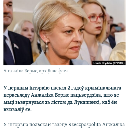
КУЛЬТУРА
МОВА
КАЛЯНДАР
НА ХВАЛЯХ СВАБОДЫ
Анжаліка Борыс, архіўнае фота
У першым інтэрвію пасьля 2 гадоў крымінальнага
перасьледу Анжаліка Борыс пацьвердзіла, што яе
маці зьвярнулася зь лістом да Лукашэнкі, каб ён
вызваліў яе.
У інтэрвію польскай газэце Rzeczpospolita Анжаліка