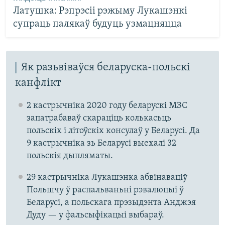
Латушка: Рэпрэсіі рэжыму Лукашэнкі
супраць палякаў будуць узмацняцца
Як разьвіваўся беларуска-польскі
канфлікт
2 кастрычніка 2020 году беларускі МЗС
запатрабаваў скараціць колькасьць
польскіх і літоўскіх консулаў у Беларусі. Да
9 кастрычніка зь Беларусі выехалі 32
польскія дыпляматы.
29 кастрычніка Лукашэнка абвінаваціў
Польшчу ў распальваньні рэвалюцыі ў
Беларусі, а польскага прэзыдэнта Анджэя
Дуду — у фальсыфікацыі выбараў.