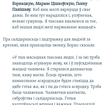
Бэрнацкую, Марыю Цішкоўскую, Ганну
Панішаву
. Каб яны маглі вярнуцца ў свае
дамы. Бо яны тут нарадзіліся і, упэўненая,
вельмі сумуюць. Я таксама хвалююся за тое,
каб іншыя людзі мелі нармальнае жыцьцё».
Пра салідарнасьць і падтрымку для людзей за
кратамі, якая прыходзіць звонку, Борыс сказала:
«У тых мясьцінах таксама людзі. І зь імі трэба
знаходзіць агульную мову, як і ў паўсядзённым
жыцьці чалавека. Я старалася дапамагаць
тым, каму магла. Ёсьць правіла, што
навакольнае асяродзьдзе будзе ставіцца да
цябе гэтак жа, як і ты да гэтага асяродку. Трэба
быць чалавекам. Чалавечыя кантакты,
сяброўства і салідарнасьць. Гэтыя
каштоўнасьці вечныя і важныя. Прыходзілі