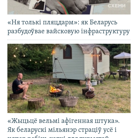
«Ня толькі пляцдарм»: як Беларусь
разбудоўвае вайсковую інфраструктуру
«Жыцьцё вельмі афігенная штука».
Як беларускі мільянэр страціў усё і