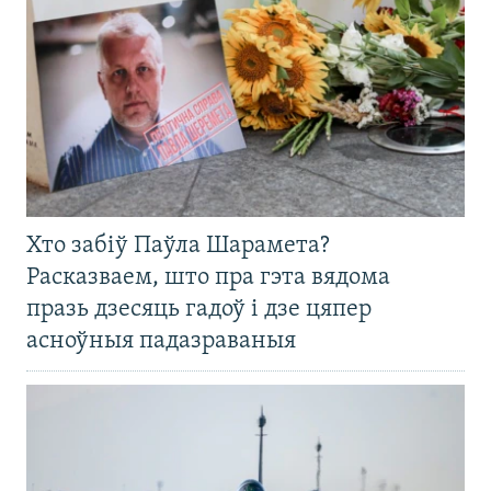
Хто забіў Паўла Шарамета?
Расказваем, што пра гэта вядома
празь дзесяць гадоў і дзе цяпер
асноўныя падазраваныя