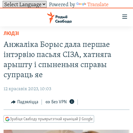
Powered by
Translate
Лінкі
ўнівэрсальнага
доступу
ЛЮДЗІ
НАВІНЫ
Перайсьці
Анжаліка Борыс дала першае
да
ТОЛЬКІ НА СВАБОДЗЕ
УСЕ НАВІНЫ
інтэрвію пасьля СІЗА, хатняга
галоўнага
СУВЯЗЬ
ВІДЭА І ФОТА
ТЭСТЫ
зьместу
арышту і спыненьня справы
Перайсьці
ПАДПІСАЦЦА
ЛЮДЗІ
БЛОГІ
АБЫСЬЦІ БЛЯКАВАНЬНЕ
супраць яе
да
ПАЛІТЫКА
ГІСТОРЫЯ НА СВАБОДЗЕ
ПАДЗЯЛІЦЦА ІНФАРМАЦЫЯЙ
RSS
галоўнай
САЧЫЦЕ ЗА АБНАЎЛЕНЬНЯМІ
12 красавік 2023, 10:03
навігацыі
ЭКАНОМІКА
ПАДКАСТЫ
ПАДКАСТЫ
Перайсьці
Падзяліцца
Без VPN
ВАЙНА
КНІГІ
FACEBOOK
да
БЕЛАРУСЫ НА ВАЙНЕ
АЎДЫЁКНІГІ
TWITTER
пошуку
Зрабіце Свабоду прыярытэтнай крыніцай ў Google
ПАЛІТВЯЗЬНІ
PREMIUM
Усе сайты РС/РСЭ