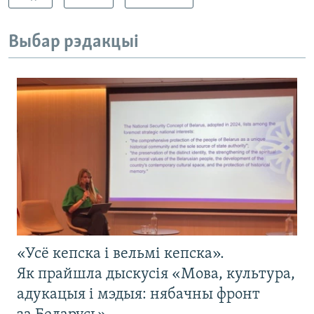
Выбар рэдакцыі
«Усё кепска і вельмі кепска».
Як прайшла дыскусія «Мова, культура,
адукацыя і мэдыя: нябачны фронт