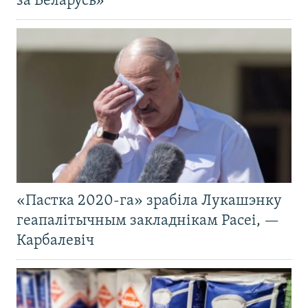
за Беларусь»
«Пастка 2020-га» зрабіла Лукашэнку
геапалітычным закладнікам Расеі, —
Карбалевіч