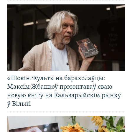
«ШокінгКульт» на барахолаўцы:
Максім Жбанкоў прэзэнтаваў сваю
новую кнігу на Кальварыйскім рынку
ў Вільні