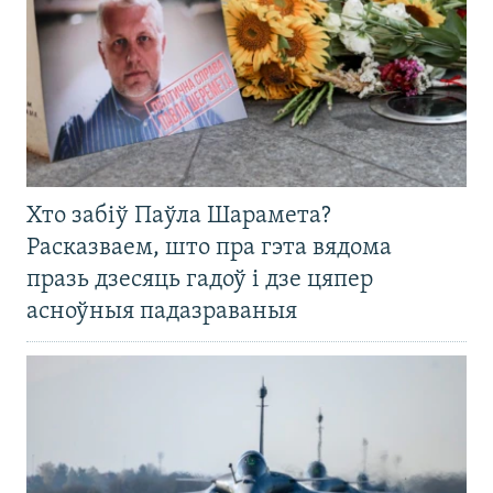
Хто забіў Паўла Шарамета?
Расказваем, што пра гэта вядома
празь дзесяць гадоў і дзе цяпер
асноўныя падазраваныя