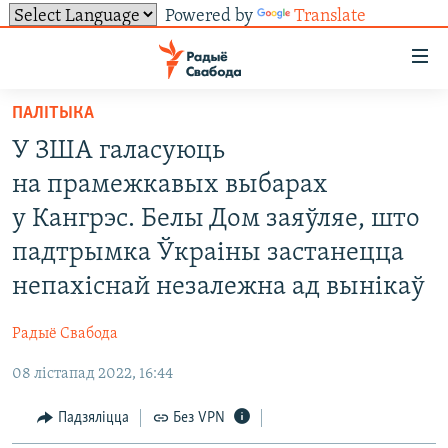
Powered by
Translate
Лінкі
ўнівэрсальнага
доступу
ПАЛІТЫКА
НАВІНЫ
Перайсьці
У ЗША галасуюць
да
ТОЛЬКІ НА СВАБОДЗЕ
УСЕ НАВІНЫ
на прамежкавых выбарах
галоўнага
СУВЯЗЬ
ВІДЭА І ФОТА
ТЭСТЫ
зьместу
у Кангрэс. Белы Дом заяўляе, што
Перайсьці
ПАДПІСАЦЦА
ЛЮДЗІ
БЛОГІ
АБЫСЬЦІ БЛЯКАВАНЬНЕ
падтрымка Ўкраіны застанецца
да
ПАЛІТЫКА
ГІСТОРЫЯ НА СВАБОДЗЕ
ПАДЗЯЛІЦЦА ІНФАРМАЦЫЯЙ
RSS
непахіснай незалежна ад вынікаў
галоўнай
САЧЫЦЕ ЗА АБНАЎЛЕНЬНЯМІ
навігацыі
ЭКАНОМІКА
ПАДКАСТЫ
ПАДКАСТЫ
Радыё Свабода
Перайсьці
ВАЙНА
КНІГІ
FACEBOOK
да
08 лістапад 2022, 16:44
БЕЛАРУСЫ НА ВАЙНЕ
АЎДЫЁКНІГІ
TWITTER
пошуку
Падзяліцца
Без VPN
ПАЛІТВЯЗЬНІ
PREMIUM
Усе сайты РС/РСЭ