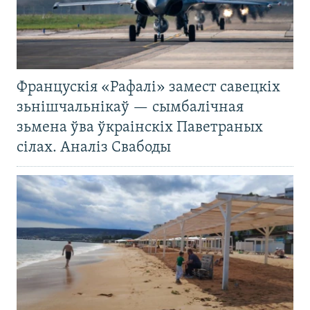
Францускія «Рафалі» замест савецкіх
зьнішчальнікаў — сымбалічная
зьмена ўва ўкраінскіх Паветраных
сілах. Аналіз Свабоды