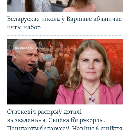
Беларуская школа ў Варшаве абвяшчае
пяты набор
Статкевіч раскрыў дэталі
вызваленьня. Сьпёка б’е рэкорды.
Пашпарты беларусаў. Навіны 6 жніўня