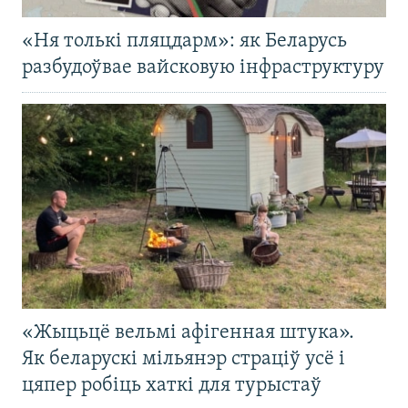
«Ня толькі пляцдарм»: як Беларусь
разбудоўвае вайсковую інфраструктуру
«Жыцьцё вельмі афігенная штука».
Як беларускі мільянэр страціў усё і
цяпер робіць хаткі для турыстаў