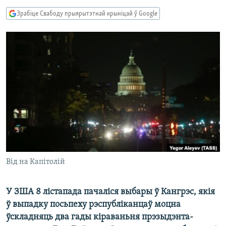
КУЛЬТУРА
МОВА
Зрабіце Свабоду прыярытэтнай крыніцай ў Google
КАЛЯНДАР
НА ХВАЛЯХ СВАБОДЫ
Від на Капітолій
У ЗША 8 лістапада пачаліся выбары ў Кангрэс, якія
ў выпадку посьпеху рэспубліканцаў моцна
ўскладняць два гады кіраваньня прэзыдэнта-