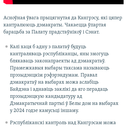
Асноўная ўвага прыцягнутая да Кангрэсу, які цяпер
кантралююць дэмакраты. Чакаецца ўпартая
барацьба за Палату прадстаўнікоў і Сэнат.
Калі хаця б адну з палатаў будуць
кантраляваць рэспубліканцы, яны змогуць
блякаваць законапраекты ад дэмакратаў.
Прамежкавыя выбары таксама называюць
прэзыдэнцкім рэфэрэндумам. Правал
дэмакратаў на выбарах можа аслабіць
Байдэна і аднавіць заклікі да яго перадаць
прэзыдэнцкую кандыдатуру ад
Дэмакратычнай партыі ў Белы дом на выбарах
у 2024 годзе камусьці іншаму.
Рэспубліканскі кантроль над Кангрэсам можа