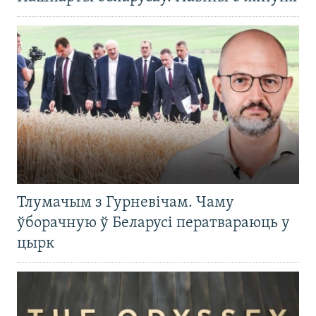
Тлумачым з Гурневічам. Чаму
ўборачную ў Беларусі ператвараюць у
цырк