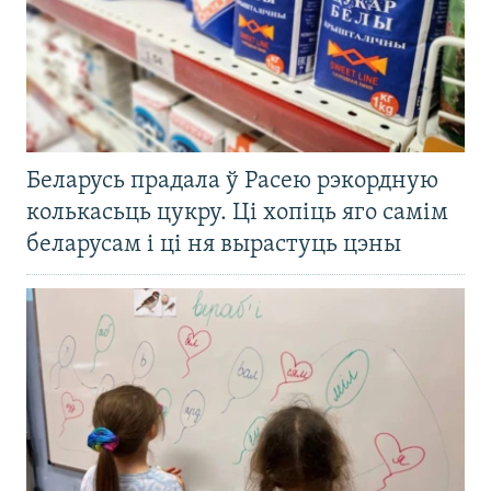
Беларусь прадала ў Расею рэкордную
колькасьць цукру. Ці хопіць яго самім
беларусам і ці ня вырастуць цэны