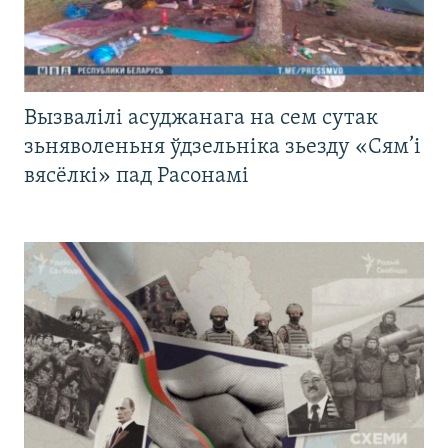
Вызвалілі асуджанага на сем сутак
зьняволеньня ўдзельніка зьезду «Сям’і
вясёлкі» пад Расонамі