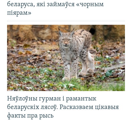
беларуса, які займаўся «чорным
піярам»
Няўлоўны гурман і рамантык
беларускіх лясоў. Расказваем цікавыя
факты пра рысь