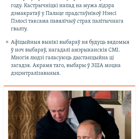
году. Кастрычніцкі напад на мужа лідэра
дэмакратаў у Палаце прадстаўнікоў Нэнсі
Пэлосі таксама павялічыў страх палітычнага
гвалту.
Афіцыйныя вынікі выбараў ня будуць вядомыя
ў ноч выбараў, нагадалі амэрыканскія СМІ.
Многія людзі галасуюць дыстанцыйна ці
загадзя. Акрамя таго, выбары ў ЗША моцна
дэцэнтралізаваныя.