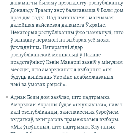
дапамагчы былому прэзыдэнту-рэспубліканцу
Дональду Трампу зноў балятавацца ў Белы дом
праз два гады. Пад пытаньнем і магчымая
далейшая вайсковая дапамога Ўкраіне.
Некаторыя рэспубліканцы ўжо намякнулі, што
ў выпадку перамогі на выбарах усё можа
ўскладніцца. Цяперашні лідэр
рэспубліканскай меншасьці ў Палаце
прадстаўнікоў Кэвін Макарці заявіў у мінулым
месяцы, што амэрыканскія выбарнікі «ня
будуць выпісваць Украіне неабмежаваныя
чэкі ва ўмовах рэцэсіі».
Аднак Белы дом заяўляе, што падтрымка
Амэрыкай Украіны будзе «няўхільнай», нават
калі рэспубліканцы, занепакоеныя ўзроўнем
выдаткаў, выйграюць прамежкавыя выбары.
«Мы ўпэўненыя, што падтрымка Злучаных