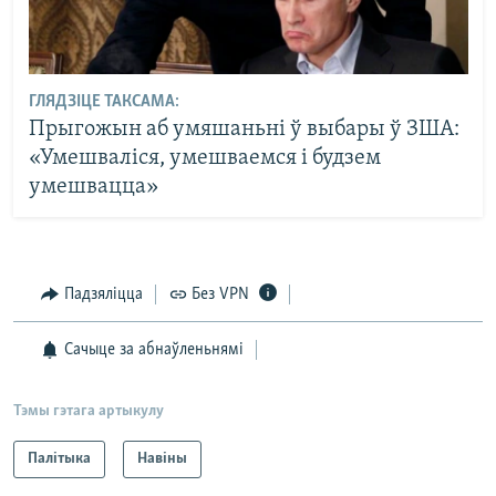
ГЛЯДЗІЦЕ ТАКСАМА:
Прыгожын аб умяшаньні ў выбары ў ЗША:
«Умешваліся, умешваемся і будзем
умешвацца»
Падзяліцца
Без VPN
Сачыце за абнаўленьнямі
Тэмы гэтага артыкулу
Палітыка
Навіны