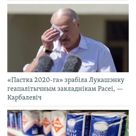
«Пастка 2020-га» зрабіла Лукашэнку
геапалітычным закладнікам Расеі, —
Карбалевіч