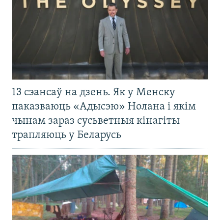
13 сэансаў на дзень. Як у Менску
паказваюць «Адысэю» Нолана і якім
чынам зараз сусьветныя кінагіты
трапляюць у Беларусь