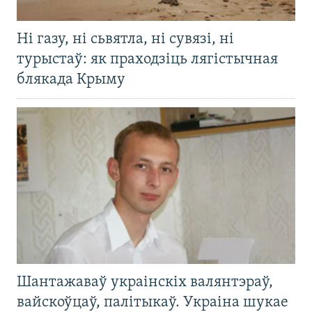
Ні газу, ні сьвятла, ні сувязі, ні
турыстаў: як праходзіць лягістычная
блякада Крыму
Шантажаваў украінскіх валянтэраў,
вайскоўцаў, палітыкаў. Украіна шукае