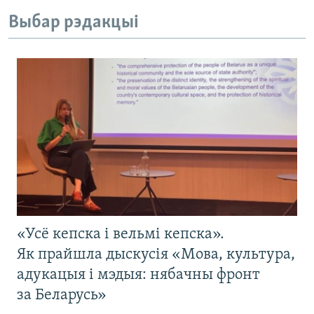
Выбар рэдакцыі
«Усё кепска і вельмі кепска».
Як прайшла дыскусія «Мова, культура,
адукацыя і мэдыя: нябачны фронт
за Беларусь»