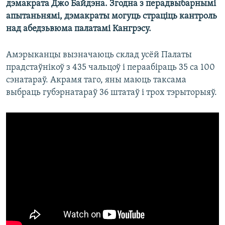
дэмакрата Джо Байдэна. Згодна з перадвыбарнымі
апытаньнямі, дэмакраты могуць страціць кантроль
над абедзьвюма палатамі Кангрэсу.
Амэрыканцы вызначаюць склад усёй Палаты
прадстаўнікоў з 435 чальцоў і пераабіраць 35 са 100
сэнатараў. Акрамя таго, яны маюць таксама
выбраць губэрнатараў 36 штатаў і трох тэрыторыяў.