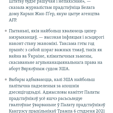
Штатаў будзе рашучай і непахіснай», —
сказала журналістам прадстаўніца Белага
дому Карын Жан-П’ер, якую цытуе агенцтва
AFP.
Пытаньні, якія найбольш хвалююць цяпер
амэрыканцаў, — высокая інфляцыя і асьцярогі
наконт стану эканомікі. Таксама гэты год
прынёс з сабой шэраг важных тэмаў, такіх як
вайна ва Ўкраіне, кліматычныя зьмены,
скасаваньне агульнанацыянальнага права на
аборт Вярхоўным судом ЗША.
Выбары адбываюцца, калі ЗША найбольш
палітычна падзеленыя за апошнія
дзесяцігодзьдзі. Адмысловы камітэт Палаты
прадстаўнікоў усё яшчэ расьсьледуе
гвалтоўнае ўварваньне ў Палату прадстаўнікоў
Кангрэсу прыхільнікаў Трампа 6 студзеня 2021