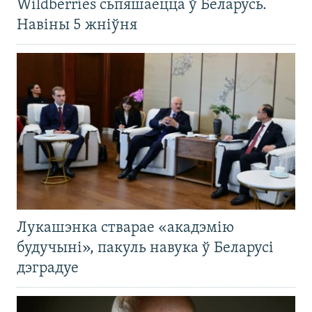
Wildberries сьпяшаецца ў Беларусь.
Навіны 5 жніўня
Лукашэнка стварае «акадэмію
будучыні», пакуль навука ў Беларусі
дэградуе