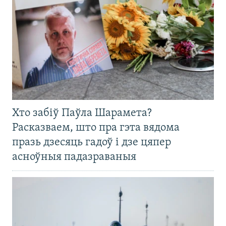
Хто забіў Паўла Шарамета?
Расказваем, што пра гэта вядома
празь дзесяць гадоў і дзе цяпер
асноўныя падазраваныя