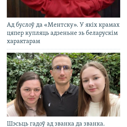
Ад буслоў да «Ментску». У якіх крамах
цяпер купляць адзеньне зь беларускім
характарам
Шэсьць гадоў ад званка да званка.