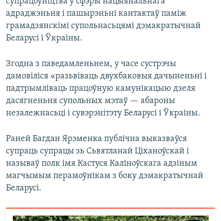
супрацоўніцтва ў сфэры нацыянальнага
адраджэньня і пашырэньні кантактаў паміж
грамадзянскімі супольнасьцямі дэмакратычнай
Беларусі і Ўкраіны.
Згодна з паведамленьнем, у часе сустрэчы
дамовіліся «разьвіваць двухбаковыя дачыненьні і
падтрымліваць працоўную камунікацыю дзеля
дасягненьня супольных мэтаў — абароны
незалежнасьці і сувэрэнітэту Беларусі і Ўкраіны.
Раней Багдан Ярэменка публічна выказваўся
супраць супрацы зь Сьвятланай Ціханоўскай і
называў полк імя Кастуся Каліноўскага адзіным
магчымым перамоўнікам з боку дэмакратычнай
Беларусі.