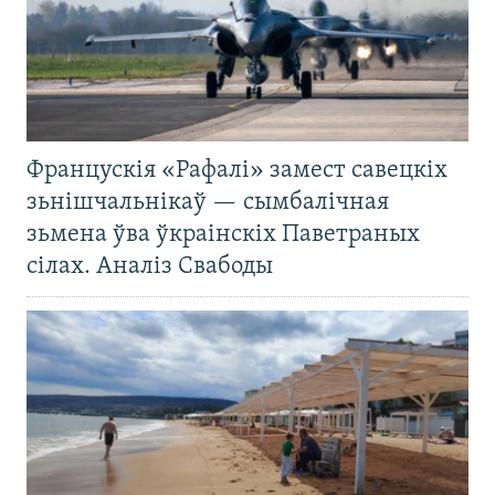
Францускія «Рафалі» замест савецкіх
зьнішчальнікаў — сымбалічная
зьмена ўва ўкраінскіх Паветраных
сілах. Аналіз Свабоды