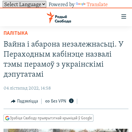
Powered by
Translate
Лінкі
ўнівэрсальнага
доступу
ПАЛІТЫКА
НАВІНЫ
Перайсьці
Вайна і абарона незалежнасьці. У
да
ТОЛЬКІ НА СВАБОДЗЕ
УСЕ НАВІНЫ
Пераходным кабінэце назвалі
галоўнага
СУВЯЗЬ
ВІДЭА І ФОТА
ТЭСТЫ
зьместу
тэмы перамоў з украінскімі
Перайсьці
ПАДПІСАЦЦА
ЛЮДЗІ
БЛОГІ
АБЫСЬЦІ БЛЯКАВАНЬНЕ
дэпутатамі
да
ПАЛІТЫКА
ГІСТОРЫЯ НА СВАБОДЗЕ
ПАДЗЯЛІЦЦА ІНФАРМАЦЫЯЙ
RSS
галоўнай
САЧЫЦЕ ЗА АБНАЎЛЕНЬНЯМІ
04 лістапад 2022, 14:58
навігацыі
ЭКАНОМІКА
ПАДКАСТЫ
ПАДКАСТЫ
Перайсьці
Падзяліцца
Без VPN
ВАЙНА
КНІГІ
FACEBOOK
да
БЕЛАРУСЫ НА ВАЙНЕ
АЎДЫЁКНІГІ
TWITTER
пошуку
Зрабіце Свабоду прыярытэтнай крыніцай ў Google
ПАЛІТВЯЗЬНІ
PREMIUM
Усе сайты РС/РСЭ