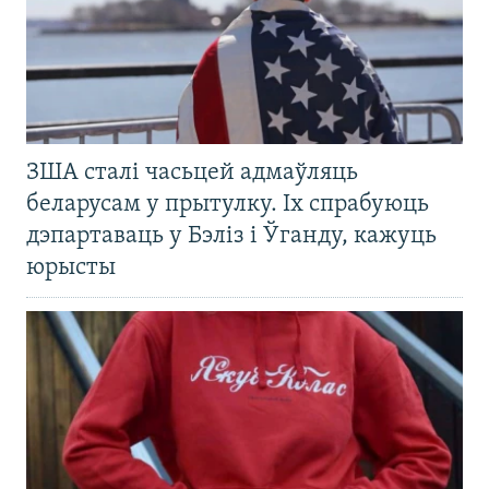
ЗША сталі часьцей адмаўляць
беларусам у прытулку. Іх спрабуюць
дэпартаваць у Бэліз і Ўганду, кажуць
юрысты