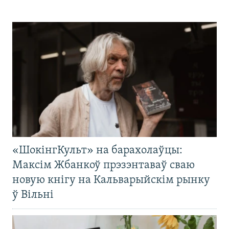
«ШокінгКульт» на барахолаўцы:
Максім Жбанкоў прэзэнтаваў сваю
новую кнігу на Кальварыйскім рынку
ў Вільні