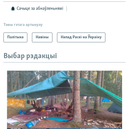
Сачыце за абнаўленьнямі
Тэмы гэтага артыкулу
Палітыка
Навіны
Напад Расеі на Ўкраіну
Выбар рэдакцыі