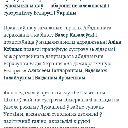
супольных мэтаў — абароны незалежнасьці і
сувэрэнітэту Беларусі і Ўкраіны.
Прадстаўнік у замежных справах Аб’яднанага
пераходнага кабінэту
Валер Кавалеўскі
і
прадстаўніца ў нацыянальным адраджэньні
Аліна
Коўшык
правялі працоўную сустрэчу зь лідэрамі
міжфракцыйнага дэпутацкага аб’яднаньня
Вярхоўнай Рады Ўкраіны «За дэмакратычную
Беларусь»
Аляксеем Ганчарэнкам, Вадзімам
Галайчуком і Багданам Ярэменкам.
Як паведамілі ў прэсавай службе Сьвятланы
Ціханоўскай, на сустрэчы абмеркавалі пазыцыі па
ўдзеле рэжыму Лукашэнкі ў вайне супраць
Украіны, вызначылі супольныя дзеяньні ў
палітычнай галіне, акрэсьлілі кірункі