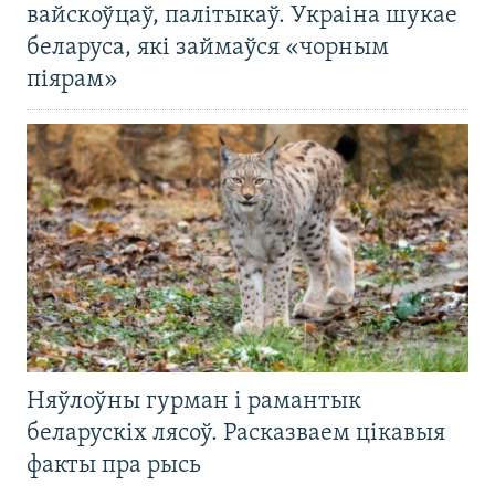
вайскоўцаў, палітыкаў. Украіна шукае
беларуса, які займаўся «чорным
піярам»
Няўлоўны гурман і рамантык
беларускіх лясоў. Расказваем цікавыя
факты пра рысь