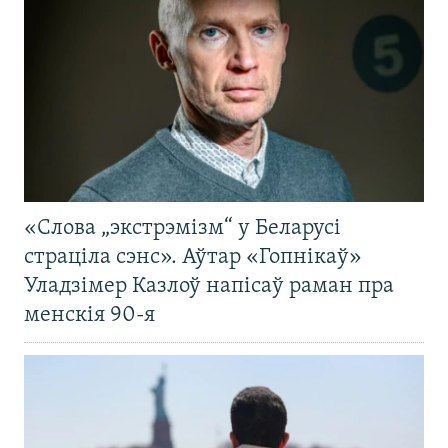
«Слова „экстрэмізм“ у Беларусі
страціла сэнс». Аўтар «Гопнікаў»
Уладзімер Казлоў напісаў раман пра
менскія 90-я