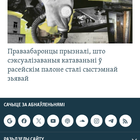
Праваабаронцы прызналі, што
сэксуалізаваныя катаваньні ў
расейскім палоне сталі сыстэмнай
зьявай
САЧЫЦЕ ЗА АБНАЎЛЕНЬНЯМІ
РАЗЬДЗЕЛЫ САЙТУ