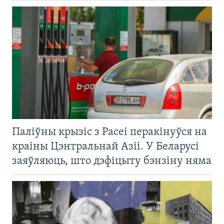
Паліўны крызіс з Расеі перакінуўся на
краіны Цэнтральнай Азіі. У Беларусі
заяўляюць, што дэфіцыту бэнзіну няма