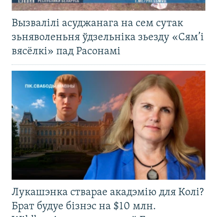
Вызвалілі асуджанага на сем сутак
зьняволеньня ўдзельніка зьезду «Сям’і
вясёлкі» пад Расонамі
Лукашэнка стварае акадэмію для Колі?
Брат будуе бізнэс на $10 млн.