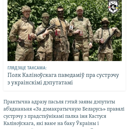
ГЛЯДЗІЦЕ ТАКСАМА:
Полк Каліноўскага паведаміў пра сустрэчу
з украінскімі дэпутатамі
Практычна адразу пасьля гэтай заявы дэпутаты
аб’яднаньня «За дэмакратычную Беларусь» правялі
сустрэчу з прадстаўнікамі палка імя Кастуся
Каліноўскага, які ваюе на баку Ўкраіны і