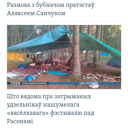
Размова з бубначом пратэстаў
Аляксеем Санчуком
Што вядома пра затрыманых
удзельнікаў нашумелага
«вясёлкавага» фэстывалю пад
Расонамі