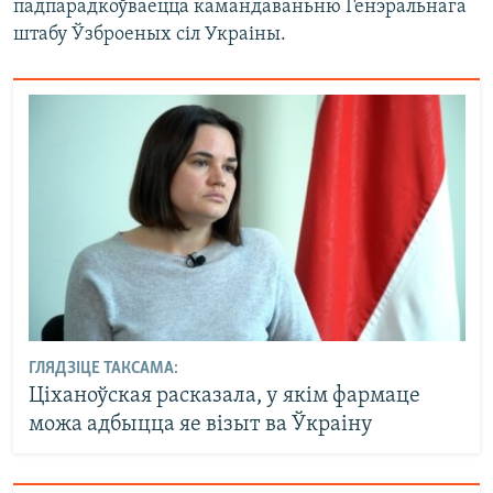
падпарадкоўваецца камандаваньню Генэральнага
штабу Ўзброеных сіл Украіны.
ГЛЯДЗІЦЕ ТАКСАМА:
Ціханоўская расказала, у якім фармаце
можа адбыцца яе візыт ва Ўкраіну