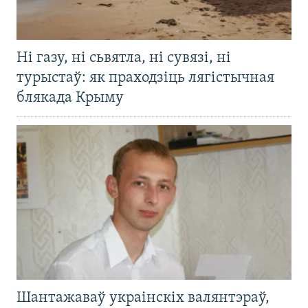
Ні газу, ні сьвятла, ні сувязі, ні
турыстаў: як праходзіць лягістычная
блякада Крыму
Шантажаваў украінскіх валянтэраў,