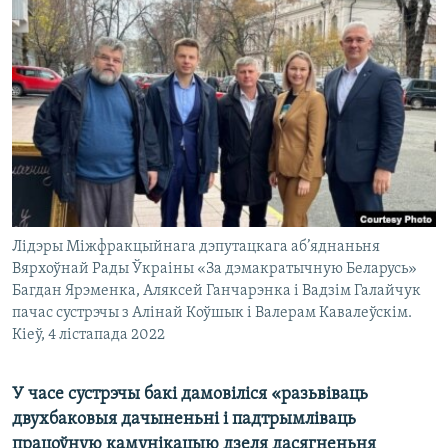
КУЛЬТУРА
МОВА
КАЛЯНДАР
НА ХВАЛЯХ СВАБОДЫ
Лідэры Міжфракцыйнага дэпутацкага аб’яднаньня
Вярхоўнай Рады Ўкраіны «За дэмакратычную Беларусь»
Багдан Ярэменка, Аляксей Ганчарэнка і Вадзім Галайчук
пачас сустрэчы з Алінай Коўшык і Валерам Кавалеўскім.
Кіеў, 4 лістапада 2022
У часе сустрэчы бакі дамовіліся «разьвіваць
двухбаковыя дачыненьні і падтрымліваць
працоўную камунікацыю дзеля дасягненьня