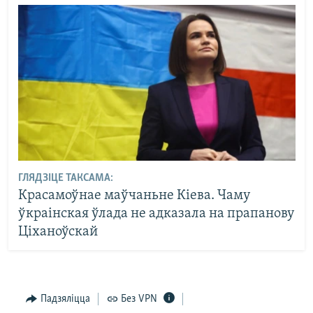
ГЛЯДЗІЦЕ ТАКСАМА:
Красамоўнае маўчаньне Кіева. Чаму
ўкраінская ўлада не адказала на прапанову
Ціханоўскай
Падзяліцца
Без VPN