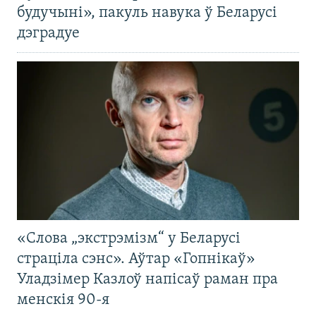
будучыні», пакуль навука ў Беларусі
дэградуе
«Слова „экстрэмізм“ у Беларусі
страціла сэнс». Аўтар «Гопнікаў»
Уладзімер Казлоў напісаў раман пра
менскія 90-я