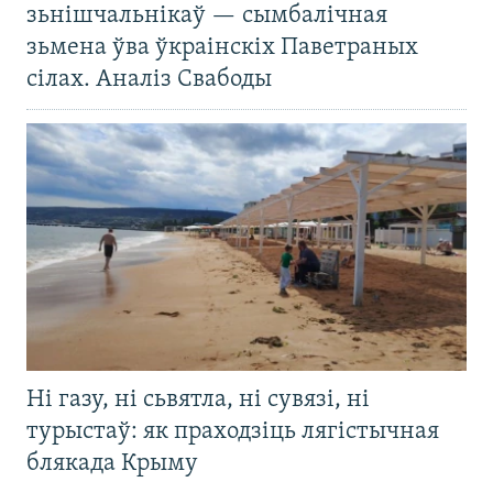
зьнішчальнікаў — сымбалічная
зьмена ўва ўкраінскіх Паветраных
сілах. Аналіз Свабоды
Ні газу, ні сьвятла, ні сувязі, ні
турыстаў: як праходзіць лягістычная
блякада Крыму