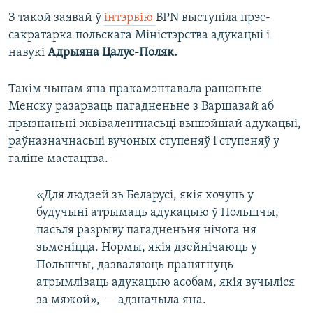
З такой заявай ў
інтэрвію
BPN выступіла прэс-
сакратарка польскага Міністэрства адукацыі і
навукі
Адрыяна Цалус-Поляк.
Такім чынам яна пракамэнтавала рашэньне
Менску разарваць пагадненьне з Варшавай аб
прызнаньні эквівалентнасьці вышэйшай адукацыі,
раўназначнасьці вучоных ступеняў і ступеняў у
галіне мастацтва.
«Для людзей зь Беларусі, якія хочуць у
будучыні атрымаць адукацыю ў Польшчы,
пасьля разрыву пагадненьня нічога ня
зьменіцца. Нормы, якія дзейнічаюць у
Польшчы, дазваляюць працягнуць
атрымліваць адукацыю асобам, якія вучыліся
за мяжой», — адзначыла яна.