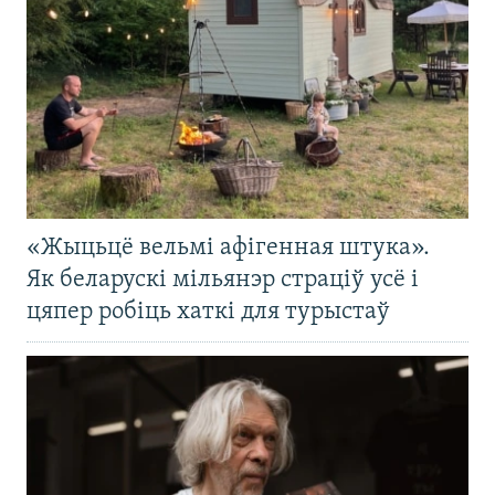
«Жыцьцё вельмі афігенная штука».
Як беларускі мільянэр страціў усё і
цяпер робіць хаткі для турыстаў