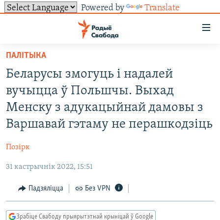
Powered by
Translate
Лінкі
ўнівэрсальнага
доступу
ПАЛІТЫКА
НАВІНЫ
Перайсьці
Беларусы змогуць і надалей
да
ТОЛЬКІ НА СВАБОДЗЕ
УСЕ НАВІНЫ
вучыцца ў Польшчы. Выхад
галоўнага
СУВЯЗЬ
ВІДЭА І ФОТА
ТЭСТЫ
зьместу
Менску з адукацыйнай дамовы з
Перайсьці
ПАДПІСАЦЦА
ЛЮДЗІ
БЛОГІ
АБЫСЬЦІ БЛЯКАВАНЬНЕ
Варшавай гэтаму не перашкодзіць
да
ПАЛІТЫКА
ГІСТОРЫЯ НА СВАБОДЗЕ
ПАДЗЯЛІЦЦА ІНФАРМАЦЫЯЙ
RSS
галоўнай
САЧЫЦЕ ЗА АБНАЎЛЕНЬНЯМІ
Позірк
навігацыі
ЭКАНОМІКА
ПАДКАСТЫ
ПАДКАСТЫ
Перайсьці
31 кастрычнік 2022, 15:51
ВАЙНА
КНІГІ
FACEBOOK
да
Падзяліцца
Без VPN
БЕЛАРУСЫ НА ВАЙНЕ
АЎДЫЁКНІГІ
TWITTER
пошуку
ПАЛІТВЯЗЬНІ
PREMIUM
Усе сайты РС/РСЭ
Зрабіце Свабоду прыярытэтнай крыніцай ў Google