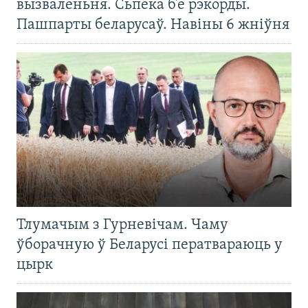
вызваленьня. Сьпёка б’е рэкорды.
Пашпарты беларусаў. Навіны 6 жніўня
Тлумачым з Гурневічам. Чаму
ўборачную ў Беларусі ператвараюць у
цырк