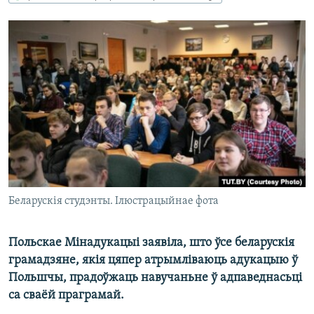
КУЛЬТУРА
МОВА
КАЛЯНДАР
НА ХВАЛЯХ СВАБОДЫ
Беларускія студэнты. Ілюстрацыйнае фота
Польскае Мінадукацыі заявіла, што ўсе беларускія
грамадзяне, якія цяпер атрымліваюць адукацыю ў
Польшчы, прадоўжаць навучаньне ў адпаведнасьці
са сваёй праграмай.