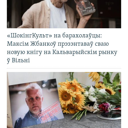
«ШокінгКульт» на барахолаўцы:
Максім Жбанкоў прэзэнтаваў сваю
новую кнігу на Кальварыйскім рынку
ў Вільні