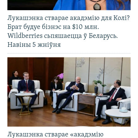
Лукашэнка стварае акадэмію для Колі?
Брат будуе бізнэс на $10 млн.
Wildberries сьпяшаецца ў Беларусь.
Навіны 5 жніўня
Лукашэнка стварае «акадэмію