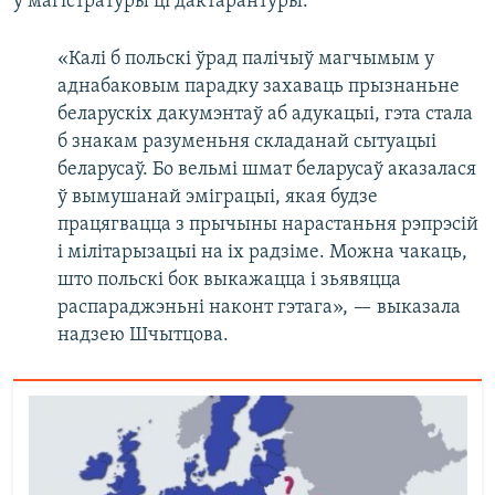
ў магістратуры ці дактарантуры.
«Калі б польскі ўрад палічыў магчымым у
аднабаковым парадку захаваць прызнаньне
беларускіх дакумэнтаў аб адукацыі, гэта стала
б знакам разуменьня складанай сытуацыі
беларусаў. Бо вельмі шмат беларусаў аказалася
ў вымушанай эміграцыі, якая будзе
працягвацца з прычыны нарастаньня рэпрэсій
і мілітарызацыі на іх радзіме. Можна чакаць,
што польскі бок выкажацца і зьявяцца
распараджэньні наконт гэтага», — выказала
надзею Шчытцова.