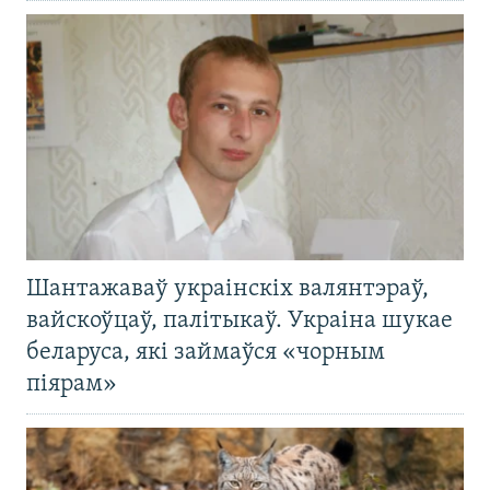
Шантажаваў украінскіх валянтэраў,
вайскоўцаў, палітыкаў. Украіна шукае
беларуса, які займаўся «чорным
піярам»