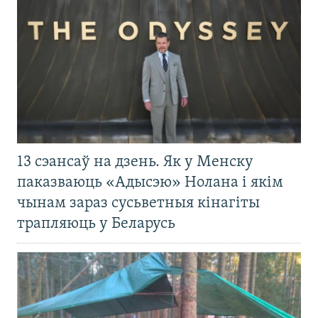
13 сэансаў на дзень. Як у Менску
паказваюць «Адысэю» Нолана і якім
чынам зараз сусьветныя кінагіты
трапляюць у Беларусь