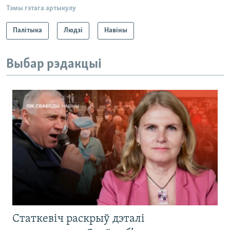
Тэмы гэтага артыкулу
Палітыка
Людзі
Навіны
Выбар рэдакцыі
Статкевіч раскрыў дэталі