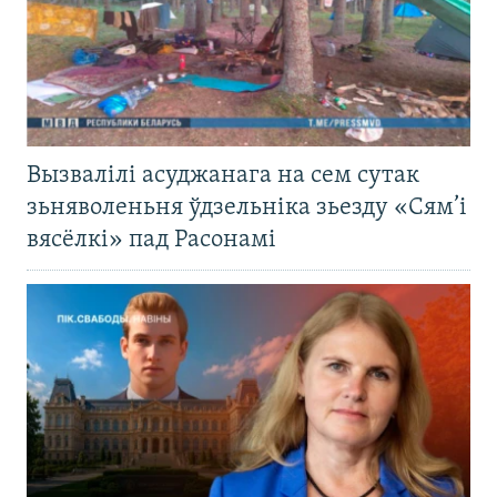
Вызвалілі асуджанага на сем сутак
зьняволеньня ўдзельніка зьезду «Сям’і
вясёлкі» пад Расонамі