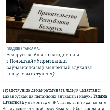
ГЛЯДЗІЦЕ ТАКСАМА:
Беларусь выйшла з пагадненьня
з Польшчай аб прызнаньні
раўназначнасьці вышэйшай адукацыі
і навуковых ступеняў
Прадстаўніца дэмакратычнага лідэра Сьвятланы
Ціханоўскай па пытаньнях адукацыі і навукі
Тацяна
Шчытцова
ў камэнтары BPN заявіла, што рашэньне
ўраду «сьведчыць аб руху Беларусі ў бок закрытага