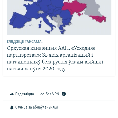
ГЛЯДЗІЦЕ ТАКСАМА:
Орхуская канвэнцыя ААН, «Усходняе
партнэрства»: Зь якіх арганізацый і
пагадненьняў беларускія ўлады выйшлі
пасьля жніўня 2020 году
Падзяліцца
Без VPN
Сачыце за абнаўленьнямі