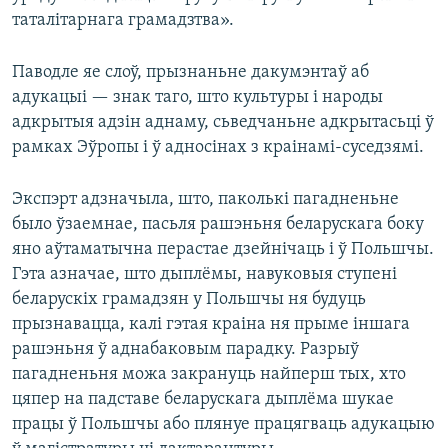
таталітарнага грамадзтва».
Паводле яе слоў, прызнаньне дакумэнтаў аб
адукацыі — знак таго, што культуры і народы
адкрытыя адзін аднаму, сьведчаньне адкрытасьці ў
рамках Эўропы і ў адносінах з краінамі-суседзямі.
Экспэрт адзначыла, што, паколькі пагадненьне
было ўзаемнае, пасьля рашэньня беларускага боку
яно аўтаматычна перастае дзейнічаць і ў Польшчы.
Гэта азначае, што дыплёмы, навуковыя ступені
беларускіх грамадзян у Польшчы ня будуць
прызнавацца, калі гэтая краіна ня прыме іншага
рашэньня ў аднабаковым парадку. Разрыў
пагадненьня можа закрануць найперш тых, хто
цяпер на падставе беларускага дыплёма шукае
працы ў Польшчы або плянуе працягваць адукацыю