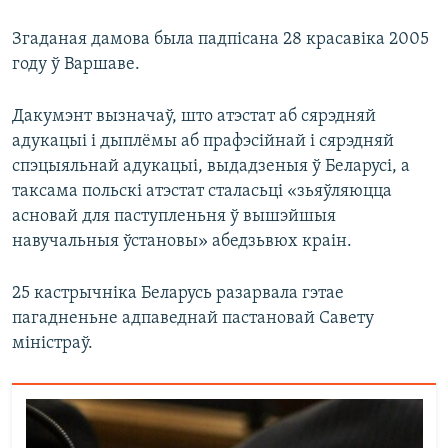
Згаданая дамова была падпісана 28 красавіка 2005
году ў Варшаве.
Дакумэнт вызначаў, што атэстат аб сярэдняй
адукацыі і дыплёмы аб прафэсійнай і сярэдняй
спэцыяльнай адукацыі, выдадзеныя ў Беларусі, а
таксама польскі атэстат сталасьці «зьяўляюцца
асновай для паступленьня ў вышэйшыя
навучальныя ўстановы» абедзьвюх краін.
25 кастрычніка Беларусь разарвала гэтае
пагадненьне адпаведнай пастановай Савету
міністраў.