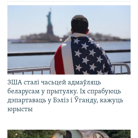
ЗША сталі часьцей адмаўляць
беларусам у прытулку. Іх спрабуюць
дэпартаваць у Бэліз і Ўганду, кажуць
юрысты