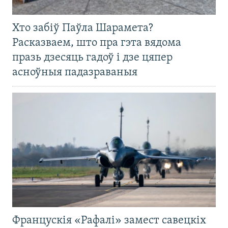
Хто забіў Паўла Шарамета?
Расказваем, што пра гэта вядома
празь дзесяць гадоў і дзе цяпер
асноўныя падазраваныя
Францускія «Рафалі» замест савецкіх