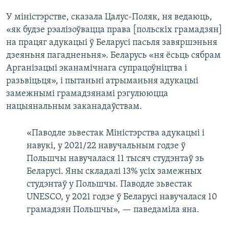
У міністэрстве, сказала Цалус-Поляк, ня ведаюць,
«як будзе рэалізоўвацца права [польскіх грамадзян]
на працяг адукацыі ў Беларусі пасьля завяршэньня
дзеяньня пагадненьня». Беларусь «ня ёсьць сябрам
Арганізацыі эканамічнага супрацоўніцтва і
разьвіцьця», і пытаньні атрыманьня адукацыі
замежнымі грамадзянамі рэгулююцца
нацыянальным заканадаўствам.
«Паводле зьвестак Міністэрства адукацыі і
навукі, у 2021/22 навучальным годзе ў
Польшчы навучалася 11 тысяч студэнтаў зь
Беларусі. Яны складалі 13% усіх замежных
студэнтаў у Польшчы. Паводле зьвестак
UNESCO, у 2021 годзе ў Беларусі навучалася 10
грамадзян Польшчы», — паведаміла яна.