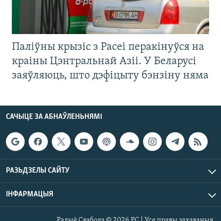
Паліўны крызіс з Расеі перакінуўся на
краіны Цэнтральнай Азіі. У Беларусі
заяўляюць, што дэфіцыту бэнзіну няма
САЧЫЦЕ ЗА АБНАЎЛЕНЬНЯМІ
РАЗЬДЗЕЛЫ САЙТУ
ІНФАРМАЦЫЯ
Радыё Свабода © 2026 РС | Усе правы захаваныя.