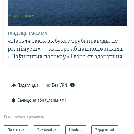
ГЛЯДЗІЦЕ ТАКСАМА:
«Пасьля такіх выбухаў трубаправоды не
рэанімуеш»,— экспэрт аб пашкоджаньнях
«Паўночных патокаў» і вэрсіях здарэньня
Падзяліцца
Без VPN
Сачыце за абнаўленьнямі
Тэмы гэтага артыкулу
Палітыка
Эканоміка
Навіны
Здарэньні