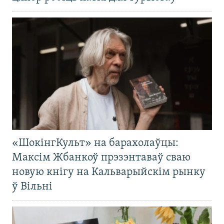
«ШокінгКульт» на барахолаўцы:
Максім Жбанкоў прэзэнтаваў сваю
новую кнігу на Кальварыйскім рынку
ў Вільні