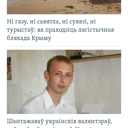
Ні газу, ні сьвятла, ні сувязі, ні
турыстаў: як праходзіць лягістычная
блякада Крыму
Шантажаваў украінскіх валянтэраў,