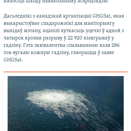
наносіць шкоду навакольнаму асяродзьдзю.
Дасьледнікі з канадзкай арганізацыі GHGSat, якая
выкарыстоўвае спадарожнікі для маніторынгу
выкідаў мэтану, ацанілі хуткасьць уцечкі ў адной з
чатырох кропак разрыву ў 22 920 кіляграмаў у
гадзіну. Гэта эквівалентна спальваньню каля 286
тон вугалю кожную гадзіну, гаворыцца ў заяве
GHGSat.