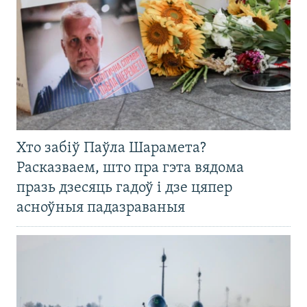
Хто забіў Паўла Шарамета?
Расказваем, што пра гэта вядома
празь дзесяць гадоў і дзе цяпер
асноўныя падазраваныя