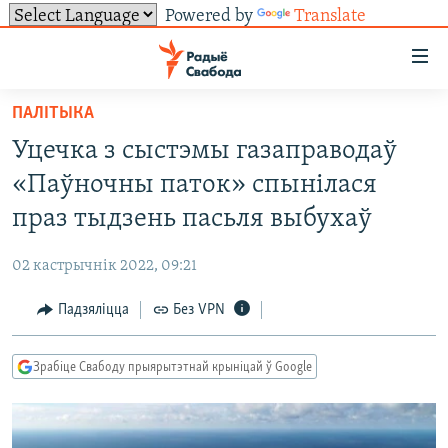
Powered by
Translate
Лінкі
ўнівэрсальнага
доступу
ПАЛІТЫКА
НАВІНЫ
Перайсьці
Уцечка з сыстэмы газаправодаў
да
ТОЛЬКІ НА СВАБОДЗЕ
УСЕ НАВІНЫ
«Паўночны паток» спынілася
галоўнага
СУВЯЗЬ
ВІДЭА І ФОТА
ТЭСТЫ
зьместу
праз тыдзень пасьля выбухаў
Перайсьці
ПАДПІСАЦЦА
ЛЮДЗІ
БЛОГІ
АБЫСЬЦІ БЛЯКАВАНЬНЕ
да
02 кастрычнік 2022, 09:21
ПАЛІТЫКА
ГІСТОРЫЯ НА СВАБОДЗЕ
ПАДЗЯЛІЦЦА ІНФАРМАЦЫЯЙ
RSS
галоўнай
САЧЫЦЕ ЗА АБНАЎЛЕНЬНЯМІ
Падзяліцца
Без VPN
навігацыі
ЭКАНОМІКА
ПАДКАСТЫ
ПАДКАСТЫ
Перайсьці
ВАЙНА
КНІГІ
FACEBOOK
да
Зрабіце Свабоду прыярытэтнай крыніцай ў Google
БЕЛАРУСЫ НА ВАЙНЕ
АЎДЫЁКНІГІ
TWITTER
пошуку
ПАЛІТВЯЗЬНІ
PREMIUM
Усе сайты РС/РСЭ