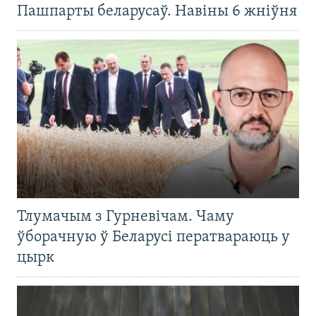
Пашпарты беларусаў. Навіны 6 жніўня
Тлумачым з Гурневічам. Чаму
ўборачную ў Беларусі ператвараюць у
цырк