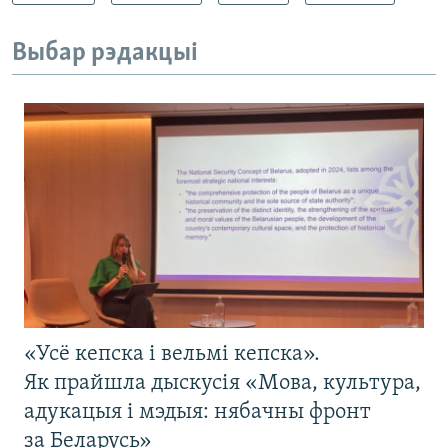
Выбар рэдакцыі
«Усё кепска і вельмі кепска».
Як прайшла дыскусія «Мова, культура,
адукацыя і мэдыя: нябачны фронт
за Беларусь»