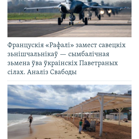
Францускія «Рафалі» замест савецкіх
зьнішчальнікаў — сымбалічная
зьмена ўва ўкраінскіх Паветраных
сілах. Аналіз Свабоды