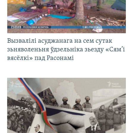
Вызвалілі асуджанага на сем сутак
зьняволеньня ўдзельніка зьезду «Сям’і
вясёлкі» пад Расонамі