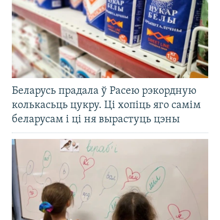
Беларусь прадала ў Расею рэкордную
колькасьць цукру. Ці хопіць яго самім
беларусам і ці ня вырастуць цэны