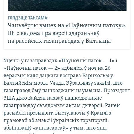
ГЛЯДЗІЦЕ ТАКСАМА:
Чацьвёрты выцек на «Паўночным патоку».
Што вядома пра вэрсіі здарэньняў
на расейскіх газаправодах у Балтыцы
Уцечкі ў газаправодах «Паўночны паток — 1» і
«Паўночны паток — 2» адбыліся ў ноч на 26
верасьня каля дацкага вострава Барнхольм у
Балтыйскім моры. Улады Эўразьвязу заявілі, што
газаправод быў пашкоджаны наўмысна. Прэзыдэнт
ЗША Джо Байдэн назваў пашкоджаньне
газаправодаў сьвядомым актам дывэрсіі. Раней
расыйскі прэзыдэнт, выступаючы ў Крамлі з
прамовай аб анэксіі ўкраінскіх тэрыторый,
абвінаваціў «англасаксаў» у тым, што яны