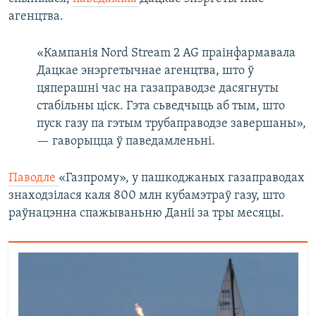
агенцтва.
«Кампанія Nord Stream 2 AG праінфармавала
Дацкае энэргетычнае агенцтва, што ў
цяперашні час на газаправодзе дасягнуты
стабільны ціск. Гэта сьведчыць аб тым, што
пуск газу па гэтым трубаправодзе завершаны»,
— гаворыцца ў паведамленьні.
Паводле
«Газпрому», у пашкоджаных газаправодах
знаходзілася каля 800 млн кубамэтраў газу, што
раўнацэнна спажываньню Даніі за тры месяцы.