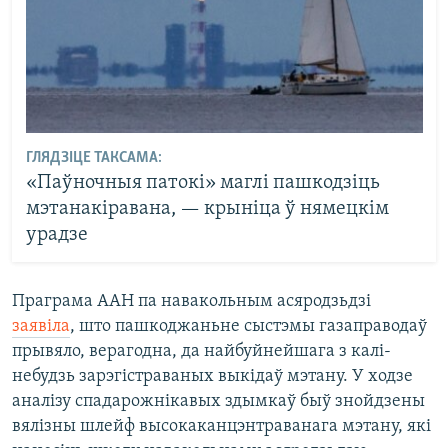
ГЛЯДЗІЦЕ ТАКСАМА:
«Паўночныя патокі» маглі пашкодзіць
мэтанакіравана, — крыніца ў нямецкім
урадзе
Праграма ААН па навакольным асяродзьдзі
заявіла
, што пашкоджаньне сыстэмы газаправодаў
прывяло, верагодна, да найбуйнейшага з калі-
небудзь зарэгістраваных выкідаў мэтану. У ходзе
аналізу спадарожнікавых здымкаў быў знойдзены
вялізны шлейф высокаканцэнтраванага мэтану, які