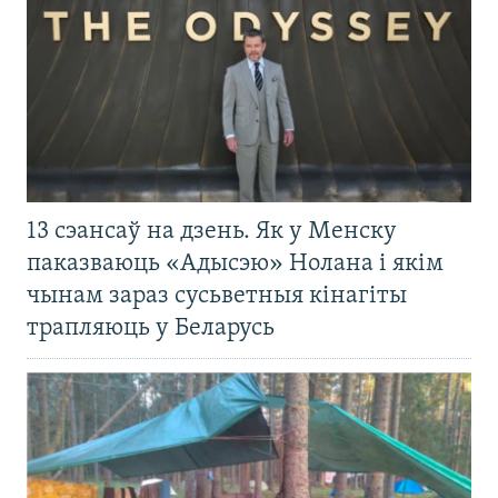
13 сэансаў на дзень. Як у Менску
паказваюць «Адысэю» Нолана і якім
чынам зараз сусьветныя кінагіты
трапляюць у Беларусь