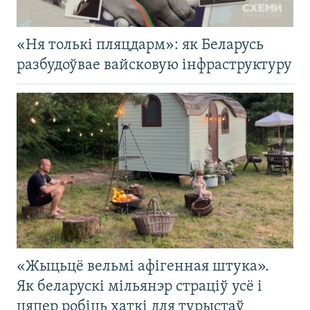
«Ня толькі пляцдарм»: як Беларусь
разбудоўвае вайсковую інфраструктуру
«Жыцьцё вельмі афігенная штука».
Як беларускі мільянэр страціў усё і
цяпер робіць хаткі для турыстаў