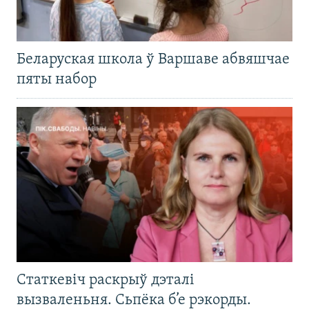
Беларуская школа ў Варшаве абвяшчае
пяты набор
Статкевіч раскрыў дэталі
вызваленьня. Сьпёка б’е рэкорды.