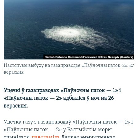
КУЛЬТУРА
МОВА
КАЛЯНДАР
НА ХВАЛЯХ СВАБОДЫ
Настспувы выбуху на газаправодзе «Паўночны паток-2». 27
верасьня
Уцечкі ў газаправодах «Паўночны паток — 1» і
«Паўночны паток — 2» адбыліся ў ноч на 26
верасьня.
Уцечка газу з газаправодаў «Паўночны паток — 1» і
«Паўночны паток — 2» у Балтыйскім моры
спынілася,
паведаміла
Дацкае энэргетычнае