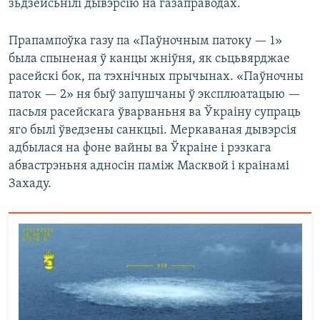
зьдзейсьнілі дывэрсію на газаправодах.
Прапампоўка газу па «Паўночным патоку — 1»
была спыненая ў канцы жніўня, як сьцьвярджае
расейскі бок, па тэхнічных прычынах. «Паўночны
паток — 2» ня быў запушчаны ў эксплюатацыю —
пасьля расейскага ўварваньня ва Ўкраіну супраць
яго былі ўведзены санкцыі. Меркаваная дывэрсія
адбылася на фоне вайны ва Ўкраіне і рэзкага
абвастрэньня адносін паміж Масквой і краінамі
Захаду.