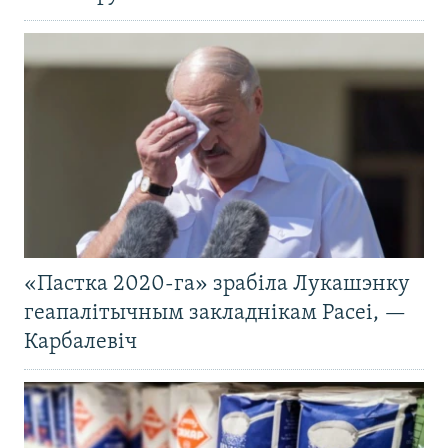
«Пастка 2020-га» зрабіла Лукашэнку
геапалітычным закладнікам Расеі, —
Карбалевіч