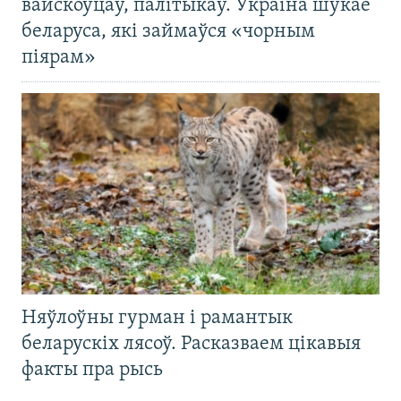
вайскоўцаў, палітыкаў. Украіна шукае
беларуса, які займаўся «чорным
піярам»
Няўлоўны гурман і рамантык
беларускіх лясоў. Расказваем цікавыя
факты пра рысь