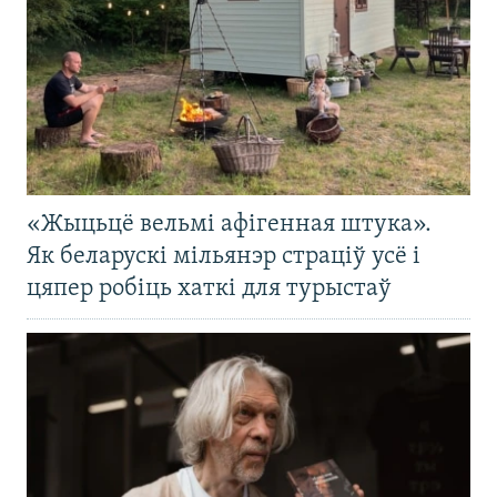
«Жыцьцё вельмі афігенная штука».
Як беларускі мільянэр страціў усё і
цяпер робіць хаткі для турыстаў