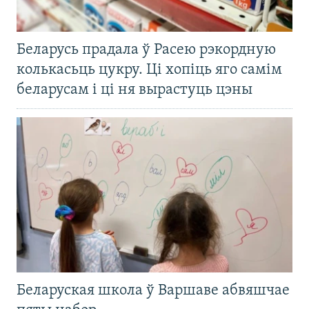
Беларусь прадала ў Расею рэкордную
колькасьць цукру. Ці хопіць яго самім
беларусам і ці ня вырастуць цэны
Беларуская школа ў Варшаве абвяшчае