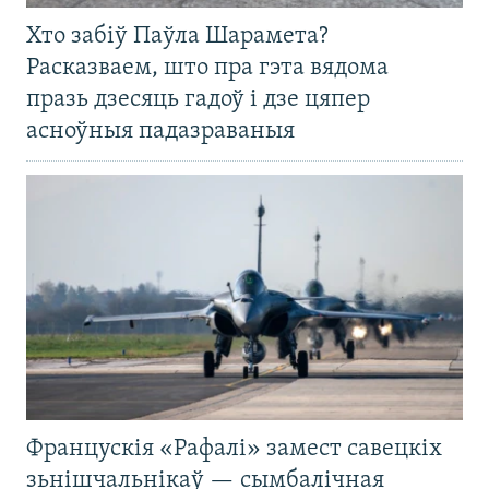
Хто забіў Паўла Шарамета?
Расказваем, што пра гэта вядома
празь дзесяць гадоў і дзе цяпер
асноўныя падазраваныя
Францускія «Рафалі» замест савецкіх
зьнішчальнікаў — сымбалічная