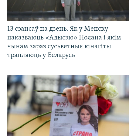
13 сэансаў на дзень. Як у Менску
паказваюць «Адысэю» Нолана і якім
чынам зараз сусьветныя кінагіты
трапляюць у Беларусь