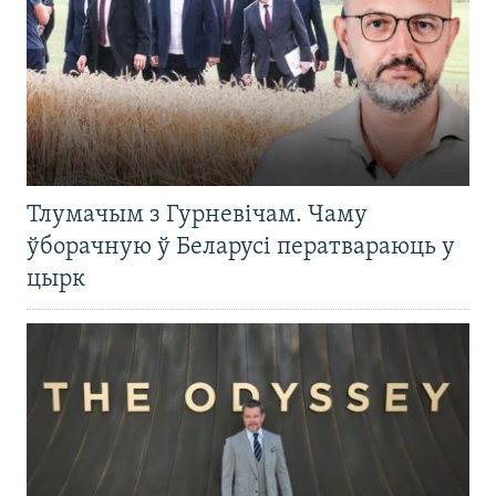
Тлумачым з Гурневічам. Чаму
ўборачную ў Беларусі ператвараюць у
цырк