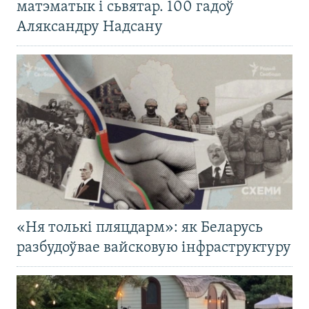
матэматык і сьвятар. 100 гадоў
Аляксандру Надсану
«Ня толькі пляцдарм»: як Беларусь
разбудоўвае вайсковую інфраструктуру