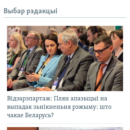
Выбар рэдакцыі
Відэарэпартаж: Плян апазыцыі на
выпадак зьнікненьня рэжыму: што
чакае Беларусь?