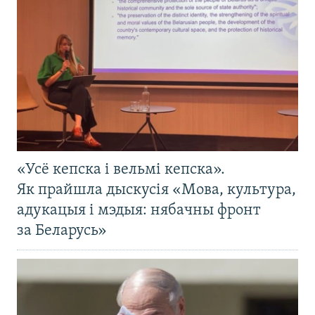
«Усё кепска і вельмі кепска».
Як прайшла дыскусія «Мова, культура,
адукацыя і мэдыя: нябачны фронт
за Беларусь»