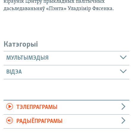
кіраўнік Цэнтру прыкладных палітычных
дасьледаваньняў «Пэнта» Уладзімір Фясенка.
Катэгорыі
МУЛЬТЫМЭДЫЯ
ВІДЭА
ТЭЛЕПРАГРАМЫ
РАДЫЁПРАГРАМЫ