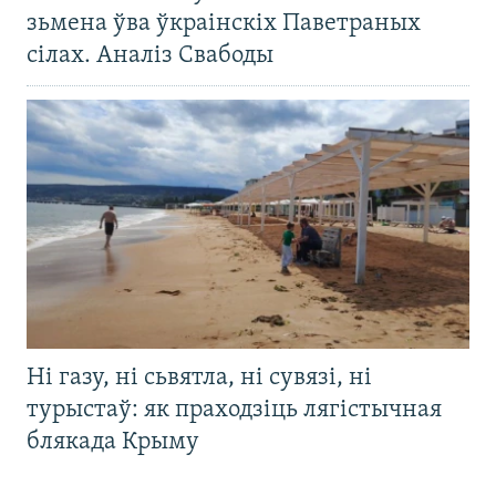
зьмена ўва ўкраінскіх Паветраных
сілах. Аналіз Свабоды
Ні газу, ні сьвятла, ні сувязі, ні
турыстаў: як праходзіць лягістычная
блякада Крыму