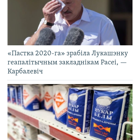
«Пастка 2020-га» зрабіла Лукашэнку
геапалітычным закладнікам Расеі, —
Карбалевіч