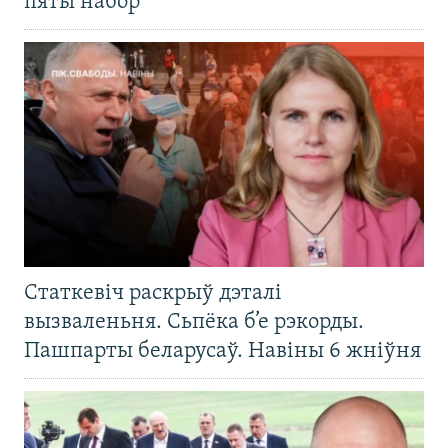
пяты набор
Статкевіч раскрыў дэталі
вызваленьня. Сьпёка б’е рэкорды.
Пашпарты беларусаў. Навіны 6 жніўня