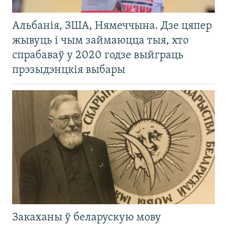
Альбанія, ЗША, Нямеччына. Дзе цяпер
жывуць і чым займаюцца тыя, хто
спрабаваў у 2020 годзе выйграць
прэзыдэнцкія выбары
Закаханы ў беларускую мову