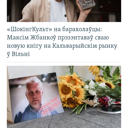
«ШокінгКульт» на барахолаўцы:
Максім Жбанкоў прэзэнтаваў сваю
новую кнігу на Кальварыйскім рынку
ў Вільні