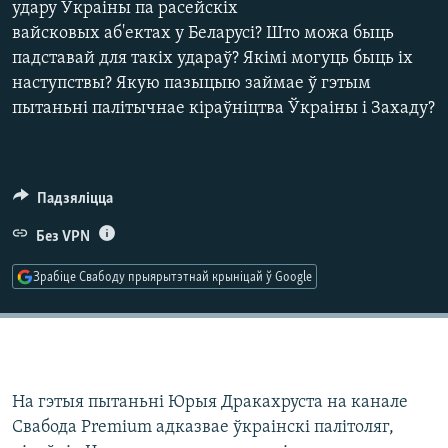
удару Ўкраіны па расейскіх
КУЛЬТУРА
МОВА
вайсковых аб'ектах у Беларусі? Што можа быць
КАЛЯНДАР
НА ХВАЛЯХ СВАБОДЫ
падставай для такіх удараў? Якімі могуць быць іх
наступствы? Якую пазыцыю займае ў гэтым
пытаньні палітычнае кіраўніцтва Ўкраіны і Захаду?
Падзяліцца
Без VPN
Зрабіце Свабоду прыярытэтнай крыніцай ў Google
На гэтыя пытаньні Юрыя Дракахруста на канале
Свабода Premium адказвае ўкраінскі палітоляг,