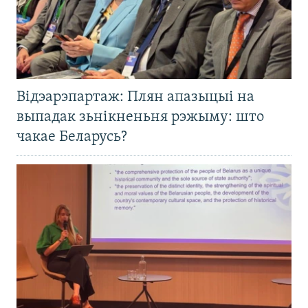
Відэарэпартаж: Плян апазыцыі на
выпадак зьнікненьня рэжыму: што
чакае Беларусь?