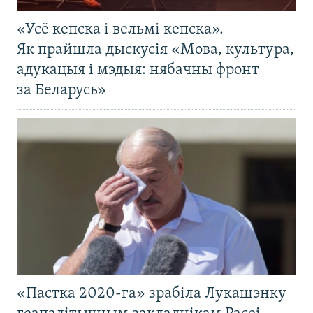
«Усё кепска і вельмі кепска».
Як прайшла дыскусія «Мова, культура,
адукацыя і мэдыя: нябачны фронт
за Беларусь»
«Пастка 2020-га» зрабіла Лукашэнку