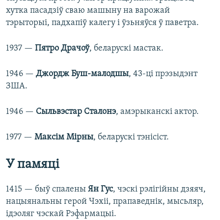
хутка пасадзіў сваю машыну на варожай
тэрыторыі, падхапіў калегу і ўзьняўся ў паветра.
1937 —
Пятро Драчоў
, беларускі мастак.
1946 —
Джордж Буш-малодшы
, 43-ці прэзыдэнт
ЗША.
1946 —
Сыльвэстар Сталонэ
, амэрыканскі актор.
1977 —
Максім Мірны
, беларускі тэнісіст.
У памяці
1415 — быў спалены
Ян Гус
, чэскі рэлігійны дзяяч,
нацыянальны герой Чэхіі, прапаведнік, мысьляр,
ідэоляг чэскай Рэфармацыі.