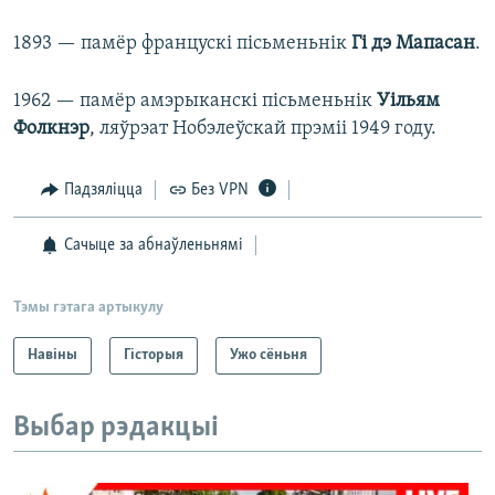
1893 — памёр францускі пісьменьнік
Гі дэ Мапасан
.
1962 — памёр амэрыканскі пісьменьнік
Уільям
Фолкнэр
, ляўрэат Нобэлеўскай прэміі 1949 году.
Падзяліцца
Без VPN
Сачыце за абнаўленьнямі
Тэмы гэтага артыкулу
Навіны
Гісторыя
Ужо сёньня
Выбар рэдакцыі