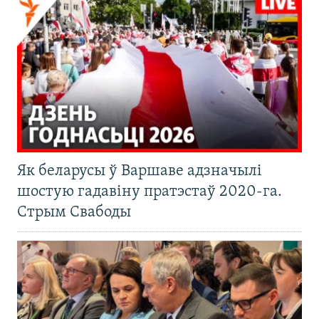
Як беларусы ў Варшаве адзначылі
шостую гадавіну пратэстаў 2020-га.
Стрым Свабоды