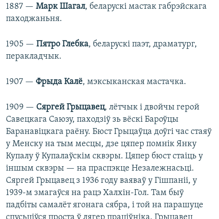
1887 —
Марк Шагал
, беларускі мастак габрэйскага
паходжаньня.
1905 —
Пятро Глебка
, беларускі паэт, драматург,
перакладчык.
1907 —
Фрыда Калё
, мэксыканская мастачка.
1909 —
Сяргей Грыцавец
, лётчык і двойчы герой
Савецкага Саюзу, паходзіў зь вёскі Бароўцы
Баранавіцкага раёну. Бюст Грыцаўца доўгі час стаяў
у Менску на тым месцы, дзе цяпер помнік Янку
Купалу ў Купалаўскім сквэры. Цяпер бюст стаіць у
іншым сквэры — на праспэкце Незалежнасьці.
Сяргей Грыцавец з 1936 году ваяваў у Гішпаніі, у
1939-м змагаўся на рацэ Халхін-Гол. Там быў
падбіты самалёт ягонага сябра, і той на парашуце
спусьціўся проста ў лягер праціўніка. Грыцавец