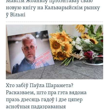
Максім Жбанкоў прэзэнтаваў сваю
новую кнігу на Кальварыйскім рынку
ў Вільні
Хто забіў Паўла Шарамета?
Расказваем, што пра гэта вядома
празь дзесяць гадоў і дзе цяпер
асноўныя падазраваныя