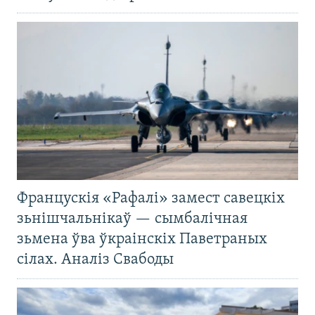
Францускія «Рафалі» замест савецкіх
зьнішчальнікаў — сымбалічная
зьмена ўва ўкраінскіх Паветраных
сілах. Аналіз Свабоды