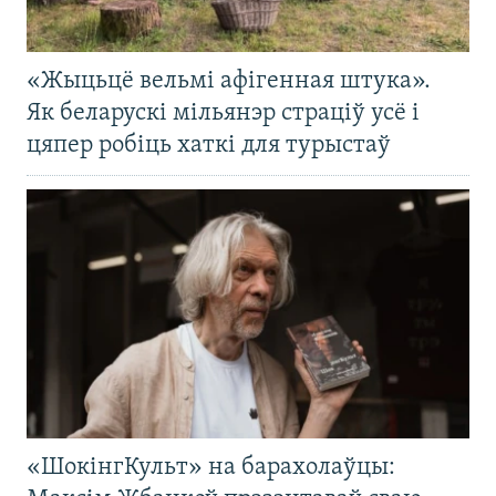
«Жыцьцё вельмі афігенная штука».
Як беларускі мільянэр страціў усё і
цяпер робіць хаткі для турыстаў
«ШокінгКульт» на барахолаўцы: