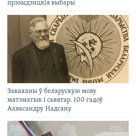
прэзыдэнцкія выбары
Закаханы ў беларускую мову
матэматык і сьвятар. 100 гадоў
Аляксандру Надсану