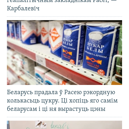
геапалітычным закладнікам Расеі, —
Карбалевіч
Беларусь прадала ў Расею рэкордную
колькасьць цукру. Ці хопіць яго самім
беларусам і ці ня вырастуць цэны