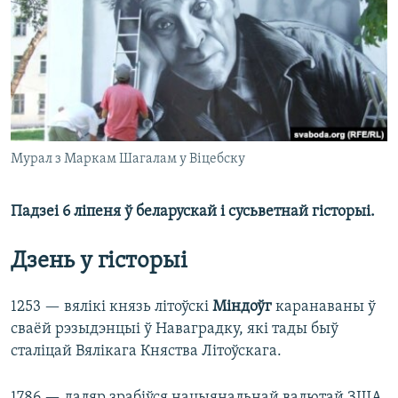
КУЛЬТУРА
МОВА
КАЛЯНДАР
НА ХВАЛЯХ СВАБОДЫ
Мурал з Маркам Шагалам у Віцебску
Падзеі 6 ліпеня ў беларускай і сусьветнай гісторыі.
Дзень у гісторыі
1253 — вялікі князь літоўскі
Міндоўг
каранаваны ў
сваёй рэзыдэнцыі ў Наваградку, які тады быў
сталіцай Вялікага Княства Літоўскага.
1786 — даляр зрабіўся нацыянальнай валютай ЗША.