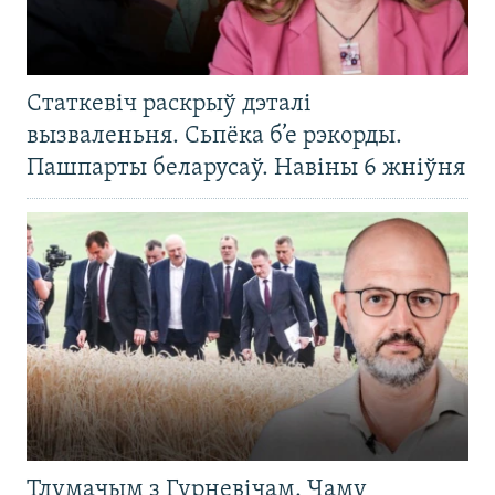
Статкевіч раскрыў дэталі
вызваленьня. Сьпёка б’е рэкорды.
Пашпарты беларусаў. Навіны 6 жніўня
Тлумачым з Гурневічам. Чаму