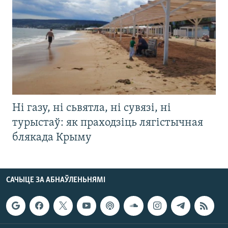
Ні газу, ні сьвятла, ні сувязі, ні
турыстаў: як праходзіць лягістычная
блякада Крыму
САЧЫЦЕ ЗА АБНАЎЛЕНЬНЯМІ