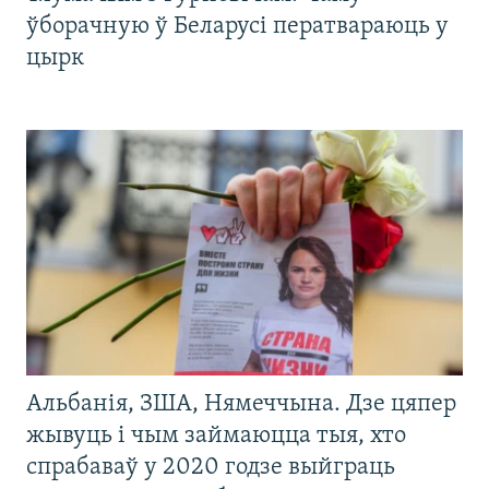
ўборачную ў Беларусі ператвараюць у
цырк
Альбанія, ЗША, Нямеччына. Дзе цяпер
жывуць і чым займаюцца тыя, хто
спрабаваў у 2020 годзе выйграць