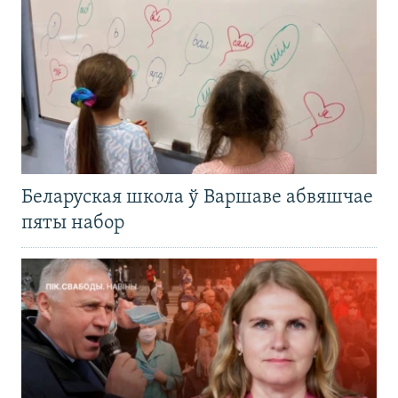
Беларуская школа ў Варшаве абвяшчае
пяты набор