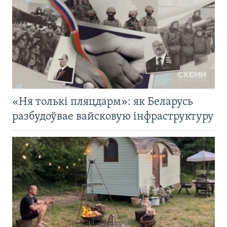
«Ня толькі пляцдарм»: як Беларусь
разбудоўвае вайсковую інфраструктуру