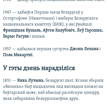
1947 — адбыўся Першы зьезд беларусаў у
Остэргофэне (Нямеччына) і выбары Беларускага
нацыянальнага камітэту (БНК), у які ўвайшлі
Францішак Кушаль, Аўген Калубовіч, Леў Гарошка,
Барыс Рагуля
і іншыя.
1957 — адбылася першая сустрэча
Джона Ленана
і
Пола Макартні
.
У гэты дзень нарадзіліся
1851 —
Янка Лучына
, беларускі паэт. Ягоны зборнік
«Вязанка» быў выдадзены пад выглядам кніжкі на
баўгарскай мове, каб абысьці расейскую цэнзуру,
якая забараняла беларускамоўны друк.