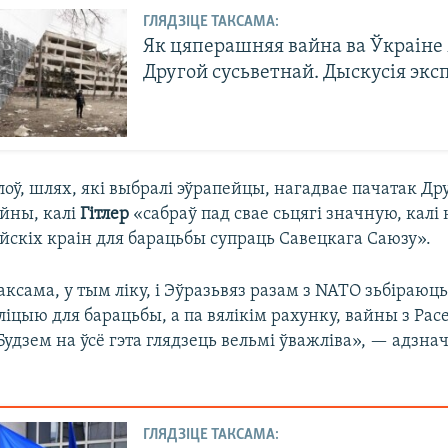
ГЛЯДЗІЦЕ ТАКСАМА:
Як цяперашняя вайна ва Ўкраіне 
Другой сусьветнай. Дыскусія экс
лоў, шлях, які выбралі эўрапейцы, нагадвае пачатак Др
айны, калі
Гітлер
«сабраў пад свае сьцягі значную, калі
йскіх краін для барацьбы супраць Савецкага Саюзу».
аксама, у тым ліку, і Эўразьвяз разам з NATO зьбіраюц
іцыю для барацьбы, а па вялікім рахунку, вайны з Рас
удзем на ўсё гэта глядзець вельмі ўважліва», — адзна
ГЛЯДЗІЦЕ ТАКСАМА: