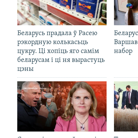
Беларусь прадала ў Расею
Беларус
рэкордную колькасьць
Варшав
цукру. Ці хопіць яго самім
набор
беларусам і ці ня вырастуць
цэны