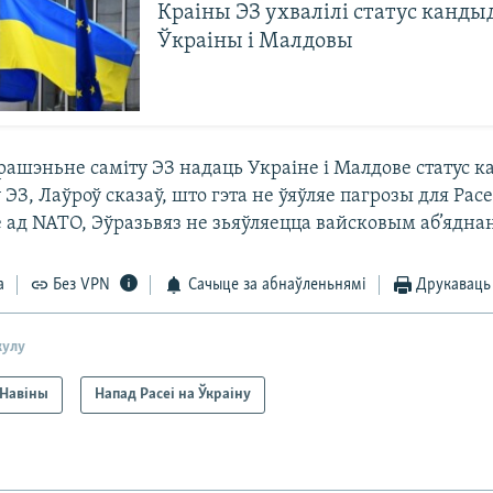
Краіны ЭЗ ухвалілі статус канды
Ўкраіны і Малдовы
ашэньне саміту ЭЗ надаць Украіне і Малдове статус к
ЭЗ, Лаўроў сказаў, што гэта не ўяўляе пагрозы для Расеі
 ад NATO, Эўразьвяз не зьяўляецца вайсковым аб’ядна
а
Без VPN
Сачыце за абнаўленьнямі
Друкаваць
кулу
Навіны
Напад Расеі на Ўкраіну