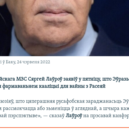
ў Баку, 24 чэрвеня 2022
йскага МЗС Сяргей Лаўроў заявіў у пятніцу, што Эўразь
 фармаваньнем кааліцыі для вайны з Расеяй
ілюзіяў, што цяперашняя русафобская зараджанасьць Эў
 рассмокчацца або зьменіцца ў агляднай, а шчыра ка
вай пэрспэктыве», — сказаў
Лаўроў
на прэсавай канфэр