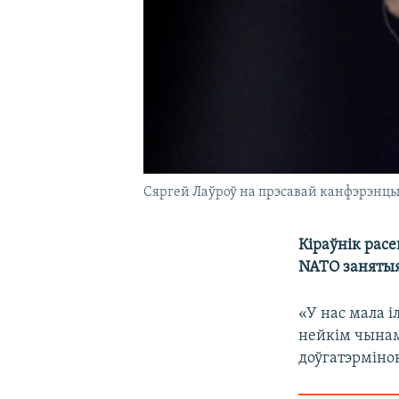
Сяргей Лаўроў на прэсавай канфэрэнцыі 
Кіраўнік расе
NATO занятыя
«У нас мала 
нейкім чынам
доўгатэрміно