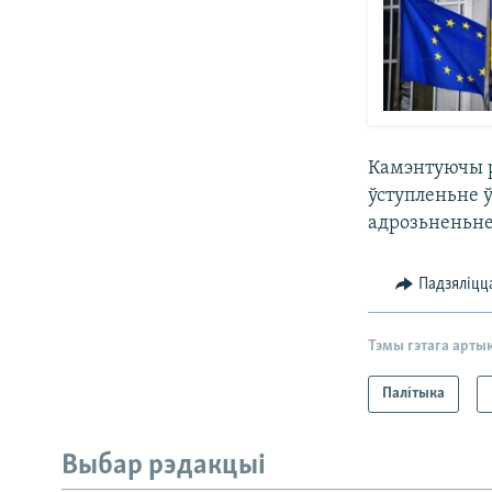
Камэнтуючы р
ўступленьне ў 
адрозьненьне
Падзяліцц
Тэмы гэтага арты
Палітыка
Выбар рэдакцыі