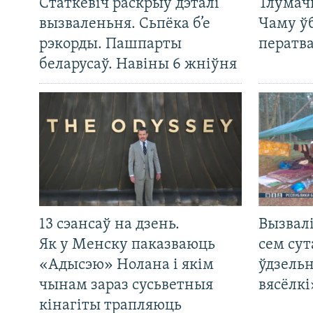
Статкевіч раскрыў дэталі
Тлумач
вызваленьня. Сьпёка б’е
Чаму ў
рэкорды. Пашпарты
ператв
беларусаў. Навіны 6 жніўня
13 сэансаў на дзень.
Вызвалі
Як у Менску паказваюць
сем сут
«Адысэю» Нолана і якім
ўдзельн
чынам зараз сусьветныя
вясёлкі
кінагіты трапляюць