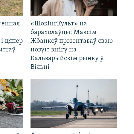
генная
«ШокінгКульт» на
і
барахолаўцы: Максім
 і цяпер
Жбанкоў прэзэнтаваў сваю
ыстаў
новую кнігу на
Кальварыйскім рынку ў
Вільні