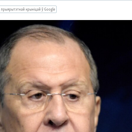
 прыярытэтнай крыніцай ў Google