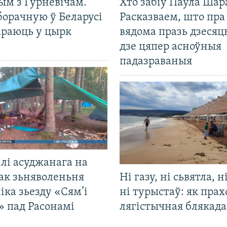
ым з Гурневічам.
Хто забіў Паўла Шар
борачную ў Беларусі
Расказваем, што пра
араюць у цырк
вядома празь дзесяць
дзе цяпер асноўныя
падазраваныя
лі асуджанага на
ак зьняволеньня
Ні газу, ні сьвятла, н
іка зьезду «Сям’і
ні турыстаў: як прах
» пад Расонамі
лягістычная блякад