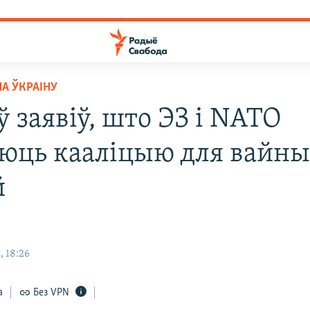
НА ЎКРАІНУ
 заявіў, што ЭЗ і NATO
аюць кааліцыю для вайны
й
, 18:26
а
Без VPN