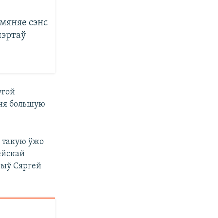
мяняе сэнс
пэртаў
угой
 ня большую
ь такую ўжо
ейскай
чыў Сяргей