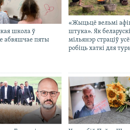
«Жыцьцё вельмі афі
кая школа ў
штука». Як беларуск
е абвяшчае пяты
мільянэр страціў усё
робіць хаткі для тур