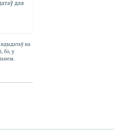
датаў для
андыдатаў на
, бо, у
ньнем.