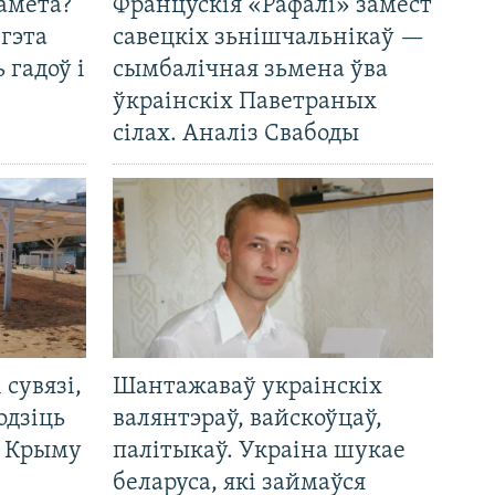
амета?
Францускія «Рафалі» замест
 гэта
савецкіх зьнішчальнікаў —
 гадоў і
сымбалічная зьмена ўва
ўкраінскіх Паветраных
сілах. Аналіз Свабоды
і сувязі,
Шантажаваў украінскіх
одзіць
валянтэраў, вайскоўцаў,
а Крыму
палітыкаў. Украіна шукае
беларуса, які займаўся