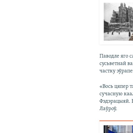
Паводле яго с
сусьветнай в
частку эўрапе
«Вось цяпер т
сучасную каал
Фэдэрацыяй. Б
Лаўроў.