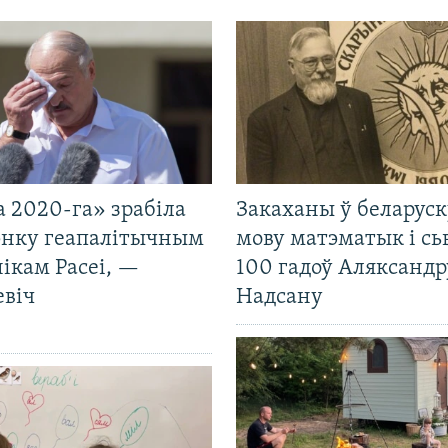
 2020-га» зрабіла
Закаханы ў беларус
нку геапалітычным
мову матэматык і сь
ікам Расеі, —
100 гадоў Аляксандр
евіч
Надсану