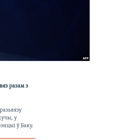
вяз разам з
разьвязу
жучы, у
энцыі ў Баку.