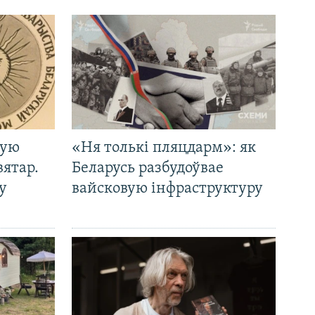
кую
«Ня толькі пляцдарм»: як
вятар.
Беларусь разбудоўвае
у
вайсковую інфраструктуру