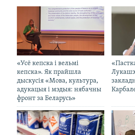
«Усё кепска і вельмі
«Пастка
кепска». Як прайшла
Лукашэ
дыскусія «Мова, культура,
закладн
адукацыя і мэдыя: нябачны
Карбал
фронт за Беларусь»