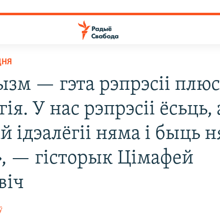
ДНЯ
зм — гэта рэпрэсіі плю
гія. У нас рэпрэсіі ёсьць, 
 ідэалёгіі няма і быць н
, — гісторык Цімафей
віч
ў