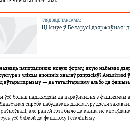
палітычнымі апанэнтамі.
ГЛЯДЗІЦЕ ТАКСАМА:
Ці існуе ў Беларусі дзяржаўная ід
 назваць цяперашнюю новую форму, якую набывае дзя
руктура з улікам апошніх хваляў рэпрэсіяў? Аналітыкі 
ад аўтарытарызму — да таталітарызму альбо да фашызм
ы ўсё больш падыходзім да параўнаньня з фашызмам 
Відавочная спроба пабудаваць дыктатуру дзеля захаван
раўноўвалі, але раней гэта было да канца не апраўдана
русь усё бліжэй да фашызму і сталінізму.