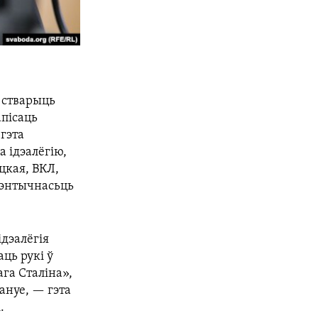
 стварыць
апісаць
 гэта
а ідэалёгію,
цкая, ВКЛ,
ідэнтычнасьць
ідэалёгія
аць рукі ў
ага Сталіна»,
пануе, — гэта
.