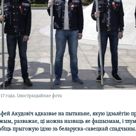
17 года. Ілюстрацыйнае фота
афей Акудовіч адказвае на пытаньне, якую ідэалёгію п
жым, разважае, ці можна назваць яе фашызмам, і тлу
рабіць прыгожую ідэю зь беларуска-савецкай спадчыны