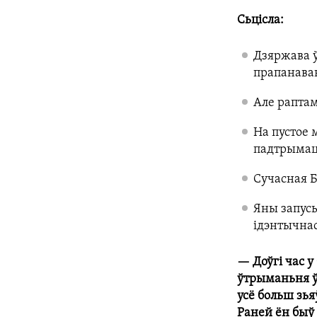
Сьцісла:
Дзяржава ў
прапанава
Але раптам
На пустое 
падтрымац
Сучасная Б
Яны запусь
ідэнтычнас
— Доўгі час у
ўтрыманьня ў
усё больш зья
Раней ён быў