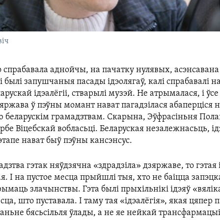
віч
 спрабавала аднойчы, на пачатку нулявых, асэнсавана
лі былі запушчаныя пасады ідэолягаў, калі спрабавалі н
арускай ідэалёгіі, стварылі музэй. Не атрымалася, і ўсе
зяржава ў пэўны момант нават пагадзілася абаперціся н
 беларускім грамадзтвам. Скарына, Эўфрасіньня Пола
рбе Віцебскай вобласьці. Беларуская незалежнасьць, 
тапе нават быў пэўны кансэнсус.
адзтва гэтак няўдзячна «здрадзіла» дзяржаве, то гэтая 
я. І на пустое месца прыйшлі тыя, хто не баіцца запэцк
рымаць злачынствы. Гэта былі прыхільнікі ідэяў «вялік
сца, што пуставала. І таму тая «ідэалёгія», якая цяпер 
аньне бясьсільля ўлады, а не яе нейкай трансфармацыі