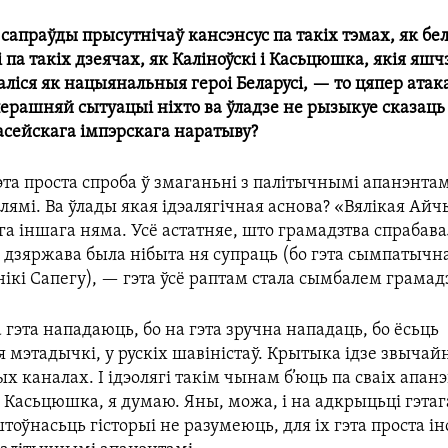
сапраўды прысутнічаў кансэнсус па такіх тэмах, як бел
і па такіх дзеячах, як Каліноўскі і Касьцюшка, якія яшч
ліся як нацыянальныя героі Беларусі, — то цяпер атака 
перашняй сытуацыі ніхто ва ўладзе не рызыкуе сказац
асейскага імпэрскага наратыву?
та проста спроба ў змаганьні з палітычнымі апанэнтам
лямі. Ва ўлады якая ідэалягічная аснова? «Вялікая Ай
ога іншага няма. Усё астатняе, што грамадзтва спрабав
 дзяржава была нібыта ня супраць (бо гэта сымпатычн
ікі Сапегу), — гэта ўсё раптам стала сымбалем грамад
а гэта нападаюць, бо на гэта зручна нападаць, бо ёсьць
мэтадычкі, у рускіх шавіністаў. Крытыка ідзе звычай
 каналах. І ідэолягі такім чынам б’юць па сваіх апанэ
 Касьцюшка, я думаю. Яны, можа, і на адкрыцьці гэта
тоўнасьць гісторыі не разумеюць, для іх гэта проста і