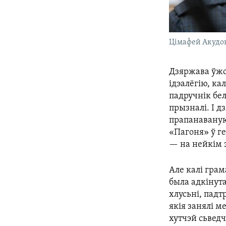
Цімафей Акудо
Дзяржава ўжо
ідэалёгію, ка
падручнік бел
прызналі. І д
прапанаваную
«Пагоня» ў ге
— на нейкім э
Але калі грам
была адкінута
хлусьні, падт
якія занялі ме
хутчэй сьведч