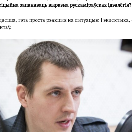
фіцыйна запанаваць выразна рускаміраўская ідэалёгія?
аецца, гэта проста рэакцыя на сытуацыю і эклектыка,
нтаў.