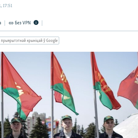
 17:51
а
Без VPN
 прыярытэтнай крыніцай ў Google