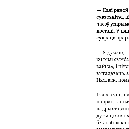
— Калі раней 
сувэрэнітэт, ц
часоў успрыма
постаці. У ця
супраць прар
— Я думаю, гэ
іхнымі сымба
вайна», і ніч
выгадаваць, а
Нясьвіж, помн
І зараз яны н
напрацаваныя 
падрыхтаваных
дужа цікавіць
былі. Яны каш