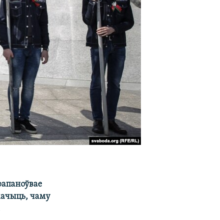
рапаноўвае
мачыць, чаму
.