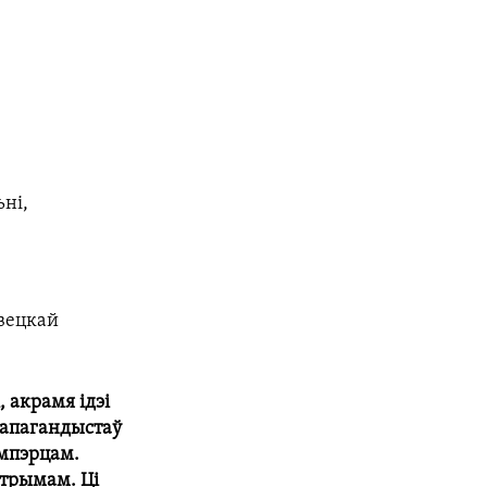
ьні,
авецкай
 акрамя ідэі
рапагандыстаў
імпэрцам.
стрымам. Ці