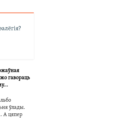
эалёгія?
ржаўная
ўжо гавораць
у...
альбо
ьня ўлады.
. А цяпер