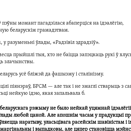
 пэўны момант пагадзілася абаперціся на ідэалёгію,
ную беларускім грамадзтвам.
, у разуменьні ўлады, «Радзівіл здрадзіў».
месца прыйшлі тыя, хто не баіцца запэцкаць рукі ў хлус
ь злачынствы.
еларусь усё бліжэй да фашызму і сталінізму.
цілі піянэраў, БРСМ — але так і не змаглі стварыць з с
ьці нейкую ідэю, якая запальвала б.
 беларускага рэжыму не было нейкай уцямнай ідэалёгіі,
лады любой цаной. Але апошнім часам у прадукцыі п
ўляецца наратыву, уласьцівага расейскім шавіністам і 
 маргінальны і выпадковы, але цяпер становіцца мэйн