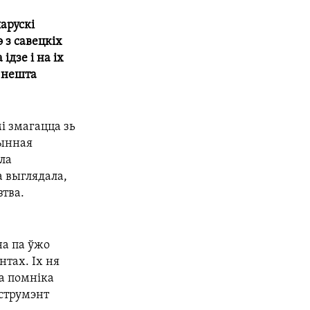
арускі
э з савецкіх
ідзе і на іх
ь нешта
і змагацца зь
чынная
ала
а выглядала,
зтва.
на па ўжо
нтах. Іх ня
га помніка
нструмэнт