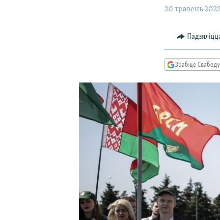
20 травень 2022,
КАЛЯНДАР
НА ХВАЛЯХ СВАБОДЫ
Падзяліцц
Зрабіце Свабоду