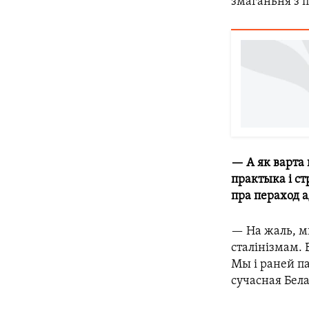
змаганьня з 
— А як варта
практыка і ст
пра пераход 
— На жаль, м
сталінізмам. 
Мы і раней па
сучасная Бела