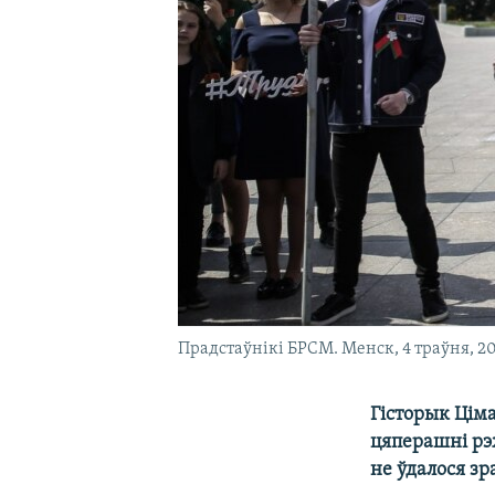
Прадстаўнікі БРСМ. Менск, 4 траўня, 20
Гісторык Цім
цяперашні рэ
не ўдалося з