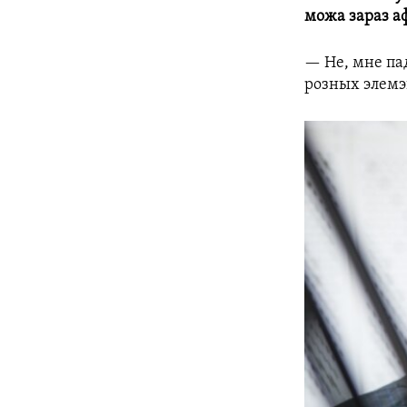
можа зараз а
— Не, мне пад
розных элемэ