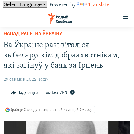
Powered by
Translate
Лінкі
ўнівэрсальнага
доступу
НАПАД РАСЕІ НА ЎКРАІНУ
НАВІНЫ
Перайсьці
Ва Ўкраіне разьвіталіся
да
ТОЛЬКІ НА СВАБОДЗЕ
УСЕ НАВІНЫ
зь беларускім добраахвотнікам,
галоўнага
СУВЯЗЬ
ВІДЭА І ФОТА
ТЭСТЫ
зьместу
які загінуў у баях за Ірпень
Перайсьці
ПАДПІСАЦЦА
ЛЮДЗІ
БЛОГІ
АБЫСЬЦІ БЛЯКАВАНЬНЕ
да
29 сакавік 2022, 14:27
ПАЛІТЫКА
ГІСТОРЫЯ НА СВАБОДЗЕ
ПАДЗЯЛІЦЦА ІНФАРМАЦЫЯЙ
RSS
галоўнай
САЧЫЦЕ ЗА АБНАЎЛЕНЬНЯМІ
Падзяліцца
Без VPN
навігацыі
ЭКАНОМІКА
ПАДКАСТЫ
ПАДКАСТЫ
Перайсьці
ВАЙНА
КНІГІ
FACEBOOK
да
Зрабіце Свабоду прыярытэтнай крыніцай ў Google
БЕЛАРУСЫ НА ВАЙНЕ
АЎДЫЁКНІГІ
TWITTER
пошуку
ПАЛІТВЯЗЬНІ
PREMIUM
Усе сайты РС/РСЭ