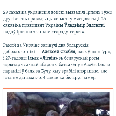
29 сакавіка ўкраінскія войскі вызвалілі Ірпень і ўжо
другі дзень праводзяць зачыстку мясцовасьці. 25
сакавіка прэзыдэнт Украіны
Ўладзімір Зяленскі
надаў Ірпяню званьне «гораду-героя».
Раней ва Ўкраіне загінулі два беларускія
добраахвотнікі —
Аляксей Скобля
, пазыўны «Тур»,
і 27-гадовы
Ільля «Літвін»
зь беларускай роты
тэрытарыяльнай абароны батальёну «Азоў». Ільлю
паранілі ў баях за Бучу, яму зрабілі апэрацыю, але
гэта не дапамагло. 4 сакавіка беларус памёр.