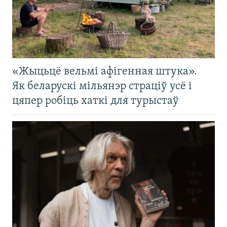
«Жыцьцё вельмі афігенная штука».
Як беларускі мільянэр страціў усё і
цяпер робіць хаткі для турыстаў