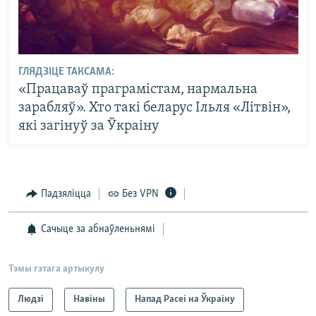
ГЛЯДЗІЦЕ ТАКСАМА:
«Працаваў праграмістам, нармальна
зарабляў». Хто такі беларус Ільля «Літвін»,
які загінуў за Ўкраіну
Падзяліцца
Без VPN
Сачыце за абнаўленьнямі
Тэмы гэтага артыкулу
Людзі
Навіны
Напад Расеі на Ўкраіну