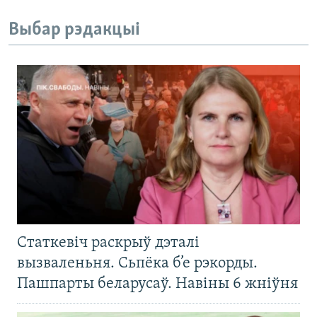
Выбар рэдакцыі
Статкевіч раскрыў дэталі
вызваленьня. Сьпёка б’е рэкорды.
Пашпарты беларусаў. Навіны 6 жніўня