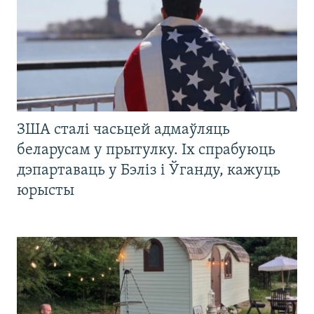
ЗША сталі часьцей адмаўляць
беларусам у прытулку. Іх спрабуюць
дэпартаваць у Бэліз і Ўганду, кажуць
юрысты