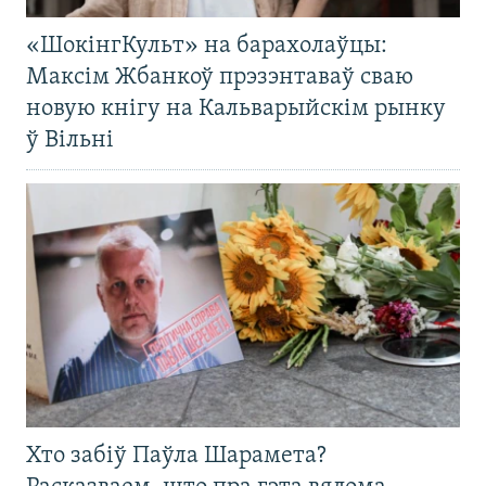
«ШокінгКульт» на барахолаўцы:
Максім Жбанкоў прэзэнтаваў сваю
новую кнігу на Кальварыйскім рынку
ў Вільні
Хто забіў Паўла Шарамета?