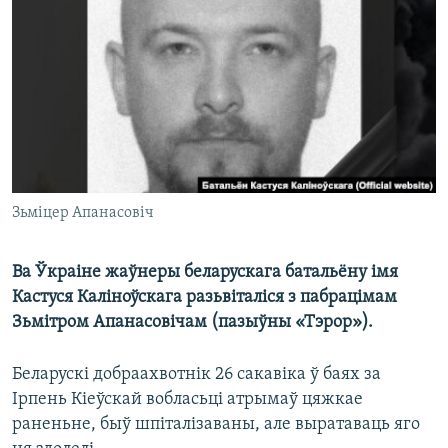
КУЛЬТУРА
МОВА
КАЛЯНДАР
НА ХВАЛЯХ СВАБОДЫ
Зьміцер Апанасовіч
Ва Ўкраіне жаўнеры беларускага батальёну імя
Кастуся Каліноўскага разьвіталіся з пабрацімам
Зьмітром Апанасовічам (пазыўны «Тэрор»).
Беларускі добраахвотнік 26 сакавіка ў баях за
Ірпень Кіеўскай вобласьці атрымаў цяжкае
раненьне, быў шпіталізаваны, але выратаваць яго