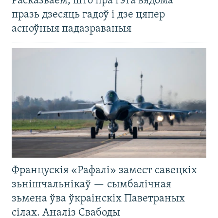
Расказваем, што пра гэта вядома
празь дзесяць гадоў і дзе цяпер
асноўныя падазраваныя
Францускія «Рафалі» замест савецкіх
зьнішчальнікаў — сымбалічная
зьмена ўва ўкраінскіх Паветраных
сілах. Аналіз Свабоды