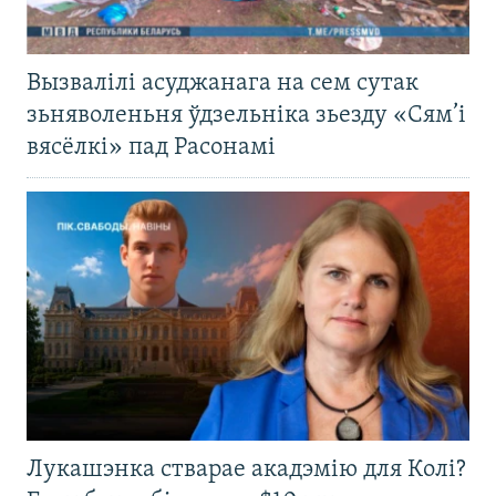
Вызвалілі асуджанага на сем сутак
зьняволеньня ўдзельніка зьезду «Сям’і
вясёлкі» пад Расонамі
Лукашэнка стварае акадэмію для Колі?