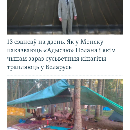
13 сэансаў на дзень. Як у Менску
паказваюць «Адысэю» Нолана і якім
чынам зараз сусьветныя кінагіты
трапляюць у Беларусь