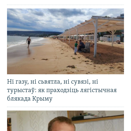
Ні газу, ні сьвятла, ні сувязі, ні
турыстаў: як праходзіць лягістычная
блякада Крыму