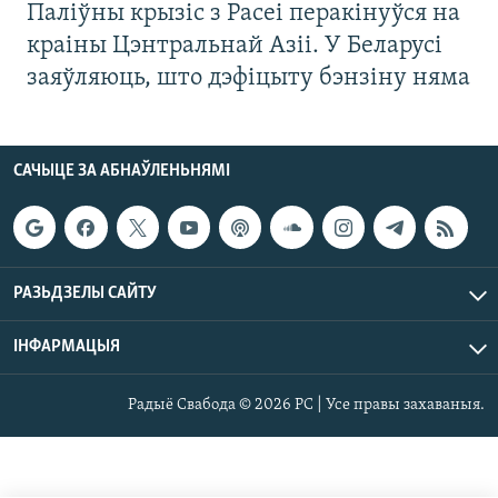
Паліўны крызіс з Расеі перакінуўся на
краіны Цэнтральнай Азіі. У Беларусі
заяўляюць, што дэфіцыту бэнзіну няма
САЧЫЦЕ ЗА АБНАЎЛЕНЬНЯМІ
РАЗЬДЗЕЛЫ САЙТУ
ІНФАРМАЦЫЯ
Радыё Свабода © 2026 РС | Усе правы захаваныя.