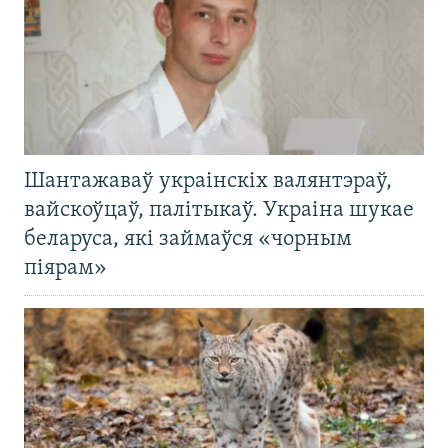
Шантажаваў украінскіх валянтэраў,
вайскоўцаў, палітыкаў. Украіна шукае
беларуса, які займаўся «чорным
піярам»