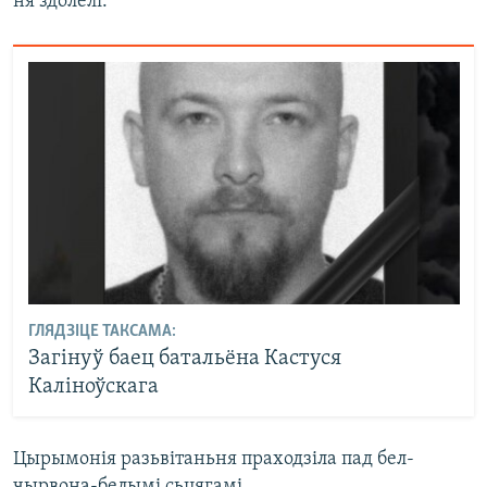
ня здолелі.
ГЛЯДЗІЦЕ ТАКСАМА:
Загінуў баец батальёна Кастуся
Каліноўскага
Цырымонія разьвітаньня праходзіла пад бел-
чырвона-белымі сьцягамі.