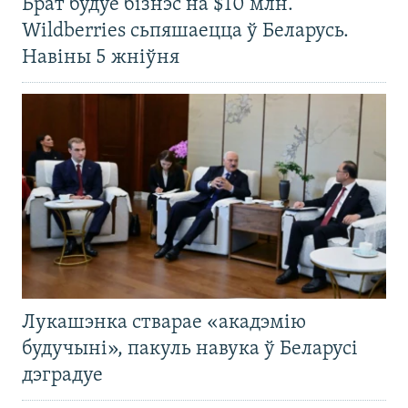
Брат будуе бізнэс на $10 млн.
Wildberries сьпяшаецца ў Беларусь.
Навіны 5 жніўня
Лукашэнка стварае «акадэмію
будучыні», пакуль навука ў Беларусі
дэградуе