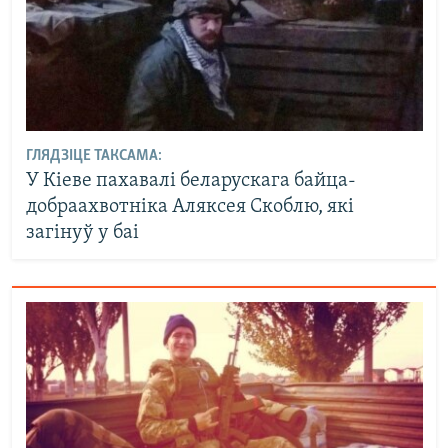
ГЛЯДЗІЦЕ ТАКСАМА:
У Кіеве пахавалі беларускага байца-
добраахвотніка Аляксея Скоблю, які
загінуў у баі