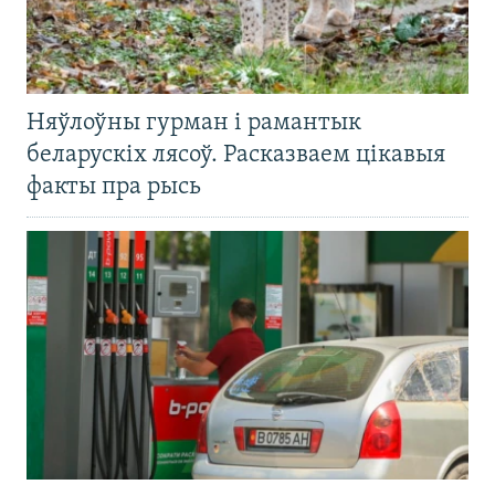
Няўлоўны гурман і рамантык
беларускіх лясоў. Расказваем цікавыя
факты пра рысь