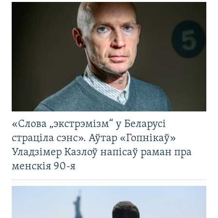
«Слова „экстрэмізм“ у Беларусі
страціла сэнс». Аўтар «Гопнікаў»
Уладзімер Казлоў напісаў раман пра
менскія 90-я