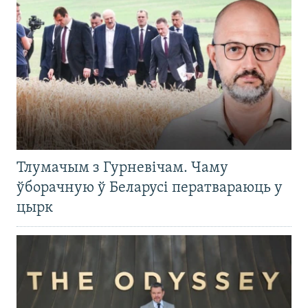
Тлумачым з Гурневічам. Чаму
ўборачную ў Беларусі ператвараюць у
цырк