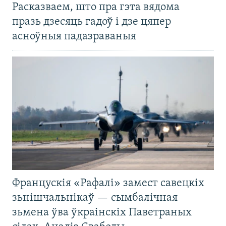
Расказваем, што пра гэта вядома
празь дзесяць гадоў і дзе цяпер
асноўныя падазраваныя
Францускія «Рафалі» замест савецкіх
зьнішчальнікаў — сымбалічная
зьмена ўва ўкраінскіх Паветраных