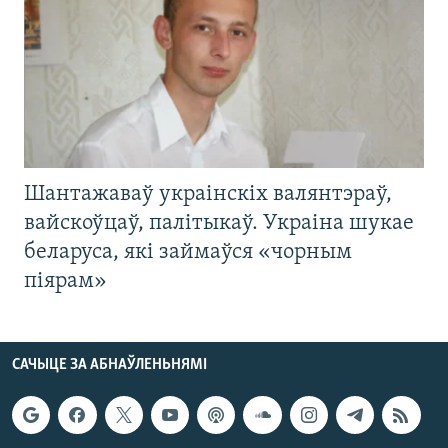
Шантажаваў украінскіх валянтэраў,
вайскоўцаў, палітыкаў. Украіна шукае
беларуса, які займаўся «чорным
піярам»
САЧЫЦЕ ЗА АБНАЎЛЕНЬНЯМІ