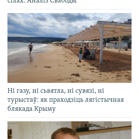
сілах. Аналіз Свабоды
Ні газу, ні сьвятла, ні сувязі, ні
турыстаў: як праходзіць лягістычная
блякада Крыму