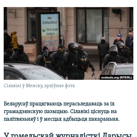
КУЛЬТУРА
МОВА
КАЛЯНДАР
НА ХВАЛЯХ СВАБОДЫ
Сілавікі ў Менску, архіўнае фота
Беларусаў працягваюць перасьледаваць за іх
грамадзянскую пазыцыю. Сілавікі ціснуць на
палітвязьняў і ў месцах адбыцьця пакараньня.
У гомельскай журналісткі Ларысы