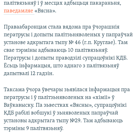
палітвязьняў і ў месцах адбыцьця пакараньня,
паведамляе
«Вясна».
Праваабаронцам стала вядома пра ўчорашнія
ператрусы і допыты палітзьняволеных у папраўчай
установе адкрытага тыпу № 46 (г.п. Круглае). Там
свае тэрміны адбываюць 10 палітвязьняў.
Ператрусы і допыты праводзілі супрацоўнікі КДБ.
Ёсьць інфармацыя, што аднаго з палітвязьняў
дапытвалі 12 гадзін.
Таксама ўчора ўвечары зьявілася інфармацыя пра
ператрусы і ў палітзьняволеных на «хіміі» ў
Ваўкавыску. Па зьвестках «Вясны», супрацоўнікі
КДБ рабілі вобшукі ў зьняволеных папраўчай
установы адкрытага тыпу №29. Там адбываюць
тэрміны 9 палітвязьняў.