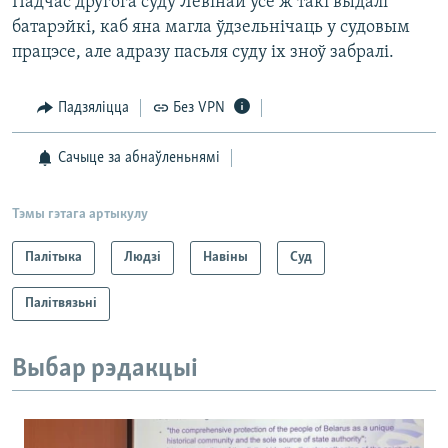
Падчас другога суду Левінай усё ж такі выдалі
батарэйкі, каб яна магла ўдзельнічаць у судовым
працэсе, але адразу пасьля суду іх зноў забралі.
Падзяліцца
Без VPN
Сачыце за абнаўленьнямі
Тэмы гэтага артыкулу
Палітыка
Людзі
Навіны
Суд
Палітвязьні
Выбар рэдакцыі