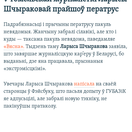
Шчыраковай прайшоў ператрус
Падрабязнасьці і прычыны ператрусу пакуль
невядомыя. Жанчыну забралі сілавікі, але хто і
куды — таксама пакуль невядома, паведамляе
«Вясна».
Тыдзень таму
Ларыса Шчыракова
заявіла,
што завяршае журналісцкую кар’еру ў Беларусі, бо
выданьні, дзе яна працавала, прызнаныя
«экстрэмісцкімі».
Увечары Ларыса Шчыракова
напісала
на сваёй
старонцы ў Фэйсбуку, што пасьля допыту ў ГУБАЗіК
яе адпусьцілі, але забралі новую тэхніку, не
пакінуўшы пратаколу.