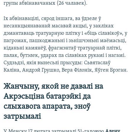
групы абвінавачаных (26 чалавек).
Іх абвінавацілі, сярод іншага, ва ўдзеле ў
несанкцыянаванай масавай акцыі, у закліках
дэмантаваць тратуарную плітку і «біць сілавікоў», у
пагромах, пашкоджаньні і зьнішчэньні маёмасьці,
кіданьні камянёў, фрагмэнтаў тратуарнай пліткі,
палак, бутэлек, ударах па сілавіках рукамі і нагамі.
Судзьдзі, якія вынесьлі прысуды: Сьвятаслаў
Каліна, Андрэй Грушко, Вера Філонік, Яўген Брэган.
Жанчыну, якой не давалі на
Акрэсьціна батарэйкі да
слыхавога апарата, зноў
затрымалі
У Менску 17 лютага затрымалі 51-гадовую
Алену