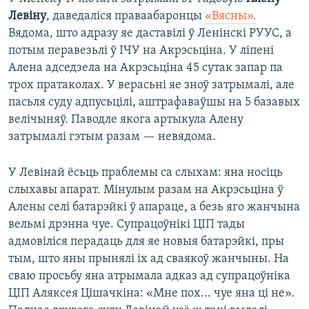
Левіну
, даведаліся праваабаронцы
«Вясны».
Вядома, што адразу яе даставілі ў Ленінскі РУУС, а
потым перавезьлі ў ІЧУ на Акрэсьціна. У ліпені
Алена адседзела на Акрэсьціна 45 сутак запар па
трох пратаколах. У верасьні яе зноў затрымалі, але
пасьля суду адпусьцілі, аштрафаваўшы на 5 базавых
велічыняў. Паводле якога артыкула Алену
затрымалі гэтым разам — невядома.
У Левінай ёсьць праблемы са слыхам: яна носіць
слыхавы апарат. Мінулым разам на Акрэсьціна ў
Алены селі батарэйкі ў апараце, а безь яго жанчына
вельмі дрэнна чуе. Супрацоўнікі ЦІП тады
адмовіліся перадаць для яе новыя батарэйкі, пры
тым, што яны прынялі іх ад сваякоў жанчыны. На
сваю просьбу яна атрымала адказ ад супрацоўніка
ЦІП Аляксея Цішачкіна: «Мне пох... чуе яна ці не».