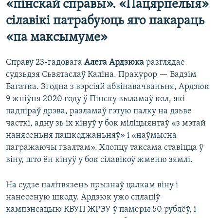
«пінскай справы». «Пацярпелыя»
сілавікі патрабуюць яго пакараць
«па максымуме»
Справу 23-гадовага
Алега Ардзюка
разглядае
судзьдзя Сьвятаслаў Каліна. Пракурор — Вадзім
Багатка. Згодна з вэрсіяй абвінавачваньня, Ардзюк
9 жніўня 2020 году ў Пінску выламаў кол, які
падпіраў дрэва, разламаў гэтую палку на дзьве
часткі, адну зь іх кінуў у бок міліцыянтаў «з мэтай
нанясеньня пашкоджаньняў» і «наўмысна
пагражаючы гвалтам». Хлопцу таксама ставіцца ў
віну, што ён кінуў у бок сілавікоў жменю зямлі.
На судзе палітвязень прызнаў цалкам віну і
нанесеную шкоду. Ардзюк ужо сплаціў
кампэнсацыю КВУП ЖРЭУ ў памеры 50 рублёў, і