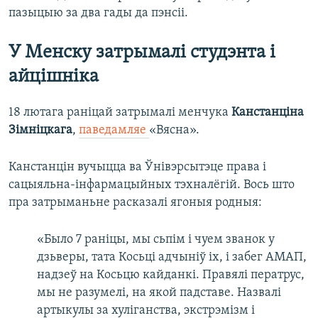
пазыцыю за два гады да пэнсіі.
У Менску затрымалі студэнта і
айцішніка
18 лютага раніцай затрымалі менчука
Канстанціна
Зімніцкага
,
паведамляе
«Вясна».
Канстанцін вучыцца ва Ўнівэрсытэце права і
сацыяльна-інфармацыйных тэхналёгій. Вось што
пра затрыманьне расказалі ягоныя родныя:
«Было 7 раніцы, мы сьпім і чуем званок у
дзьверы, тата Косьці адчыніў іх, і забег АМАП,
надзеў на Косьцю кайданкі. Правялі ператрус,
мы не разумелі, на якой падставе. Назвалі
артыкулы за хуліганства, экстрэмізм і