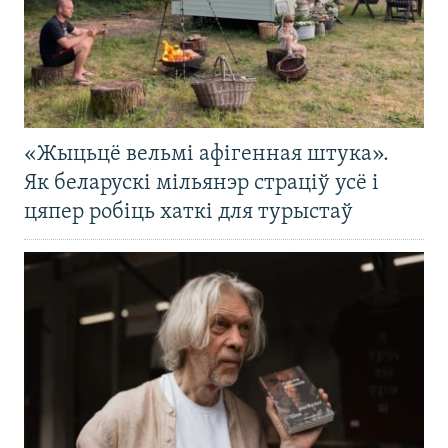
«Жыцьцё вельмі афігенная штука».
Як беларускі мільянэр страціў усё і
цяпер робіць хаткі для турыстаў