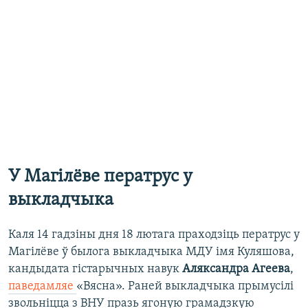
У Магілёве ператрус у
выкладчыка
Каля 14 гадзіны дня 18 лютага праходзіць ператрус у
Магілёве ў былога выкладчыка МДУ імя Куляшова,
кандыдата гістарычных навук
Аляксандра Агеева
,
паведамляе
«Вясна». Раней выкладчыка прымусілі
звольніцца з ВНУ празь ягоную грамадзкую