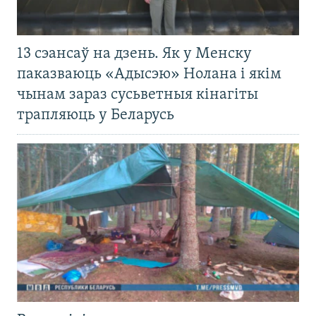
13 сэансаў на дзень. Як у Менску
паказваюць «Адысэю» Нолана і якім
чынам зараз сусьветныя кінагіты
трапляюць у Беларусь