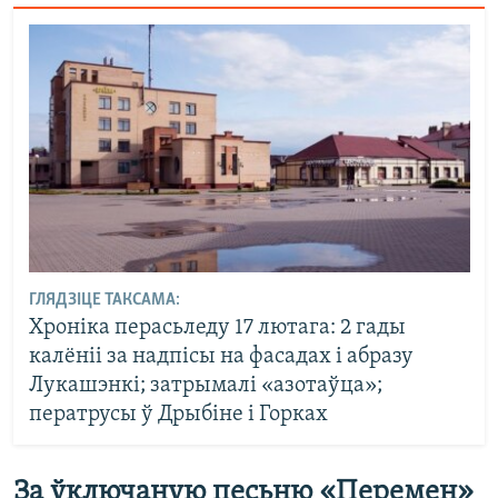
ГЛЯДЗІЦЕ ТАКСАМА:
Хроніка перасьледу 17 лютага: 2 гады
калёніі за надпісы на фасадах і абразу
Лукашэнкі; затрымалі «азотаўца»;
ператрусы ў Дрыбіне і Горках
За ўключаную песьню «Перемен»