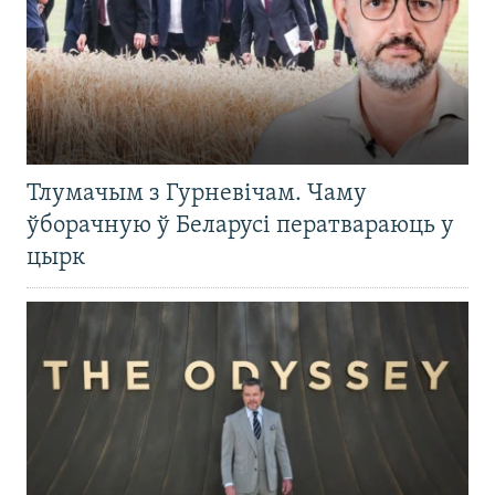
Тлумачым з Гурневічам. Чаму
ўборачную ў Беларусі ператвараюць у
цырк