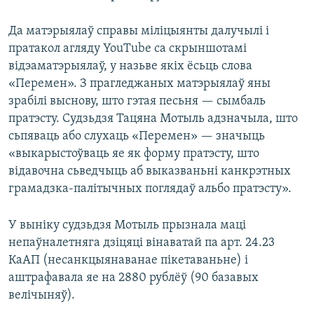
Да матэрыялаў справы міліцыянты далучылі і
пратакол агляду YouTube са скрыншотамі
відэаматэрыялаў, у назьве якіх ёсьць слова
«Перемен». З прагледжаных матэрыялаў яны
зрабілі выснову, што гэтая песьня — сымбаль
пратэсту. Судзьдзя Тацяна Мотыль адзначыла, што
сьпяваць або слухаць «Перемен» — значыць
«выкарыстоўваць яе як форму пратэсту, што
відавочна сьведчыць аб выказваньні канкрэтных
грамадзка-палітычных поглядаў альбо пратэсту».
У выніку судзьдзя Мотыль прызнала маці
непаўналетняга дзіцяці вінаватай па арт. 24.23
КаАП (несанкцыянаванае пікетаваньне) і
аштрафавала яе на 2880 рублёў (90 базавых
велічыняў).