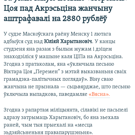
Цоя пад Акрэсьціна жанчыну
аштрафавалі на 2880 рублёў
У судзе Маскоўскага раёну Менску 1 лютага
адбыўся суд над
Юліяй Харытановіч
. У канцы
студзеня яна разам з былым мужам і дзіцем
знаходзіліся ў машыне каля ЦІПа на Акрэсьціна.
Згодна з пратаколам, яна «ўключыла песьню
Віктара Цоя „Перемен“ з мэтай выказваньня сваіх
грамадзка-палітычных поглядаў». Віну сваю
жанчына не прызнала — сьцьвярджае, што песьню
ўключыла выпадкова, паведамляе
«Вясна».
Згодна з рапартам міліцыянта, сілавікі не пасьпелі
адразу затрымаць Харытановіч, бо яна зьехала
раней, чым тыя прыехалі на «месца
зьдзяйсьненьня правапарушэньня».