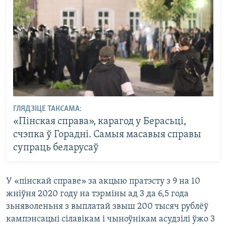
ГЛЯДЗІЦЕ ТАКСАМА:
«Пінская справа», карагод у Берасьці,
счэпка ў Горадні. Самыя масавыя справы
супраць беларусаў
У «пінскай справе» за акцыю пратэсту з 9 на 10
жніўня 2020 году на тэрміны ад 3 да 6,5 года
зьняволеньня з выплатай звыш 200 тысяч рублёў
кампэнсацыі сілавікам і чыноўнікам асудзілі ўжо 3