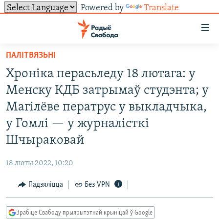
Powered by
Translate
Лінкі
ўнівэрсальнага
доступу
ПАЛІТВЯЗЬНІ
НАВІНЫ
Перайсьці
Хроніка перасьледу 18 лютага: у
да
ТОЛЬКІ НА СВАБОДЗЕ
УСЕ НАВІНЫ
Менску КДБ затрымаў студэнта; у
галоўнага
СУВЯЗЬ
ВІДЭА І ФОТА
ТЭСТЫ
зьместу
Магілёве ператрус у выкладчыка,
Перайсьці
ПАДПІСАЦЦА
ЛЮДЗІ
БЛОГІ
АБЫСЬЦІ БЛЯКАВАНЬНЕ
у Гомлі — у журналісткі
да
ПАЛІТЫКА
ГІСТОРЫЯ НА СВАБОДЗЕ
ПАДЗЯЛІЦЦА ІНФАРМАЦЫЯЙ
RSS
Шчыраковай
галоўнай
САЧЫЦЕ ЗА АБНАЎЛЕНЬНЯМІ
навігацыі
ЭКАНОМІКА
ПАДКАСТЫ
ПАДКАСТЫ
18 люты 2022, 10:20
Перайсьці
ВАЙНА
КНІГІ
FACEBOOK
да
Падзяліцца
Без VPN
БЕЛАРУСЫ НА ВАЙНЕ
АЎДЫЁКНІГІ
TWITTER
пошуку
ПАЛІТВЯЗЬНІ
PREMIUM
Усе сайты РС/РСЭ
Зрабіце Свабоду прыярытэтнай крыніцай ў Google