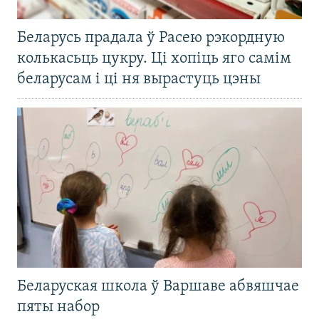
Беларусь прадала ў Расею рэкордную
колькасьць цукру. Ці хопіць яго самім
беларусам і ці ня вырастуць цэны
Беларуская школа ў Варшаве абвяшчае
пяты набор