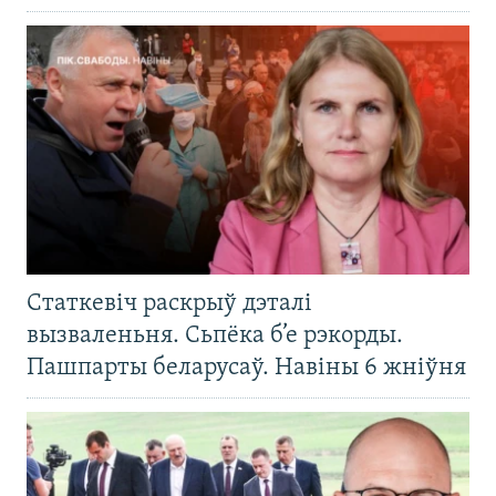
Статкевіч раскрыў дэталі
вызваленьня. Сьпёка б’е рэкорды.
Пашпарты беларусаў. Навіны 6 жніўня