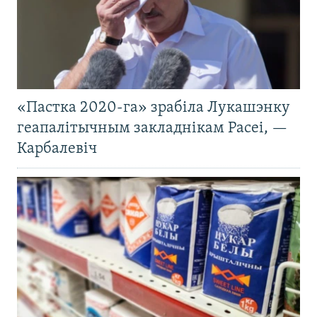
«Пастка 2020-га» зрабіла Лукашэнку
геапалітычным закладнікам Расеі, —
Карбалевіч