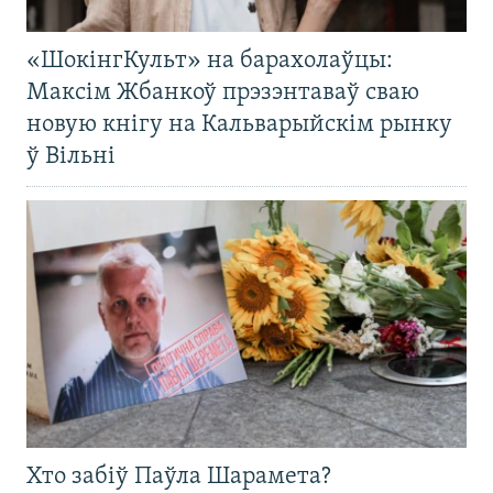
«ШокінгКульт» на барахолаўцы:
Максім Жбанкоў прэзэнтаваў сваю
новую кнігу на Кальварыйскім рынку
ў Вільні
Хто забіў Паўла Шарамета?