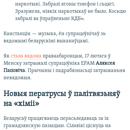
наркотыкі. Забралі ягоны тэлефон і сьцягі.
Зразумела, ніякіх наркотыкаў не было. Косьцю
забралі ва ўпраўленьне КДБ».
Канстанцін — музыка, ён супрацоўнічаў зь
вядомымі беларускімі выканаўцамі.
Як
стала вядома
праваабаронцам, 17 лютага ў
Менску затрымалі супрацоўніка EPAM
Аляксея
Паповіча
. Прычыны і падрабязнасьці затрыманьня
невядомыя.
Новыя ператрусы ў палітвязьняў
на «хіміі»
Беларусаў працягваюць перасьледаваць за іх
грамадзянскую пазыцыю. Сілавікі ціснуць на