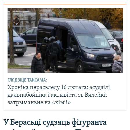
ГЛЯДЗІЦЕ ТАКСАМА:
Хроніка перасьледу 16 лютага: асудзілі
дальнабойніка і актывіста зь Вялейкі;
затрыманьне на «хіміі»
У Берасьці судзяць фігуранта