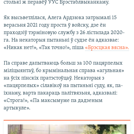
столькі ж перавёў УУС Брэстаблвыканкаму.
Як высьветлілася, Алега Ардзюка затрымалі 15
верасьня 2021 году проста ў войску, дзе ён
праходзіў тэрміновую службу з 26 лістапада 2020-
га. На некаторыя пытаньні ў судзе ён адказвае:
«Никак нет!», «Так точно!», піша
«Брэсцкая вясна».
Па справе дапытваюць больш за 100 пацярпелых
міліцыянтаў, бо крымінальная справа «агульная»
на ўсіх пінскіх пратэстоўцаў. Некаторыя з
«пацярпелых» сілавікоў на пытаньні суду, як, па-
іхнаму, варта пакараць палітвязьня, адказвалі:
«Строга!», «Па максымуме па дадзеным
артыкуле».