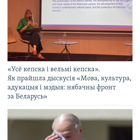
«Усё кепска і вельмі кепска».
Як прайшла дыскусія «Мова, культура,
адукацыя і мэдыя: нябачны фронт
за Беларусь»