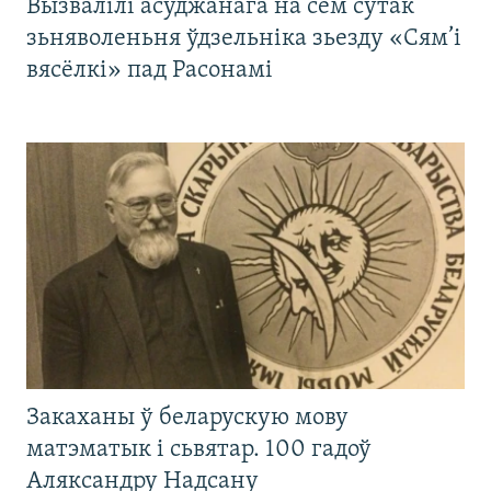
Вызвалілі асуджанага на сем сутак
зьняволеньня ўдзельніка зьезду «Сям’і
вясёлкі» пад Расонамі
Закаханы ў беларускую мову
матэматык і сьвятар. 100 гадоў
Аляксандру Надсану