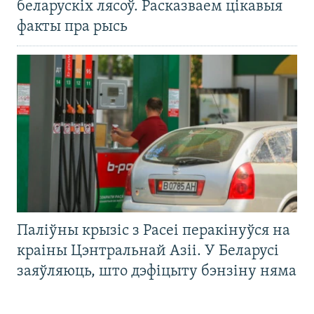
беларускіх лясоў. Расказваем цікавыя
факты пра рысь
Паліўны крызіс з Расеі перакінуўся на
краіны Цэнтральнай Азіі. У Беларусі
заяўляюць, што дэфіцыту бэнзіну няма