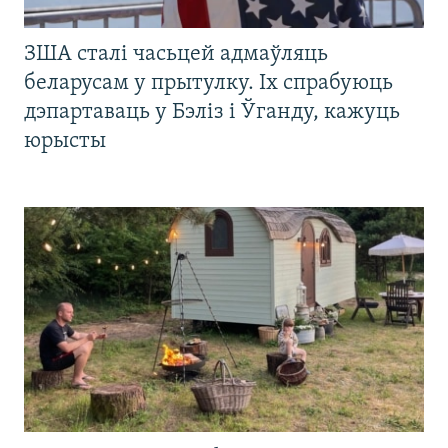
ЗША сталі часьцей адмаўляць
беларусам у прытулку. Іх спрабуюць
дэпартаваць у Бэліз і Ўганду, кажуць
юрысты