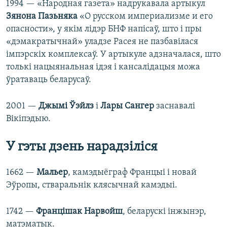
1994 — «Народная газета» надрукавала артыкул
Зянона Пазьняка
«О русском империализме и его
опасности», у якім лідэр БНФ напісаў, што і пры
«дэмакратычнай» уладзе Расея не пазбавілася
імпэрскіх комплексаў. У артыкуле адзначалася, што
толькі нацыянальная ідэя і кансалідацыя можа
ўратаваць беларусаў.
2001 —
Джымі Ўэйлз
і
Лары Сангер
заснавалі
Вікіпэдыю.
У гэты дзень нарадзіліся
1662 —
Мальер
, камэдыёграф Францыі і новай
Эўропы, стваральнік клясычнай камэдыі.
1742 —
Францішак Нарвойш
, беларускі інжынэр,
матэматык.