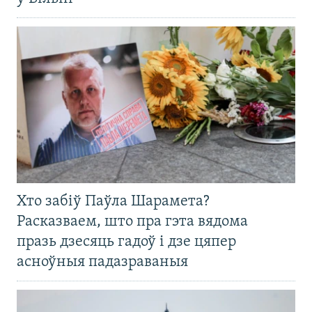
Хто забіў Паўла Шарамета?
Расказваем, што пра гэта вядома
празь дзесяць гадоў і дзе цяпер
асноўныя падазраваныя