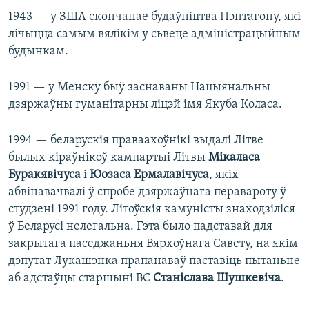
1943 — у ЗША скончанае будаўніцтва Пэнтагону, які
лічыцца самым вялікім у сьвеце адміністрацыйным
будынкам.
1991 — у Менску быў заснаваны Нацыянальны
дзяржаўны гуманітарны ліцэй імя Якуба Коласа.
1994 — беларускія праваахоўнікі выдалі Літве
былых кіраўнікоў кампартыі Літвы
Мікаласа
Буракявічуса
і
Юозаса Ермалавічуса
, якіх
абвінавачвалі ў спробе дзяржаўнага перавароту ў
студзені 1991 году. Літоўскія камуністы знаходзіліся
ў Беларусі нелегальна. Гэта было падставай для
закрытага паседжаньня Вярхоўнага Савету, на якім
дэпутат Лукашэнка прапанаваў паставіць пытаньне
аб адстаўцы старшыні ВС
Станіслава Шушкевіча
.