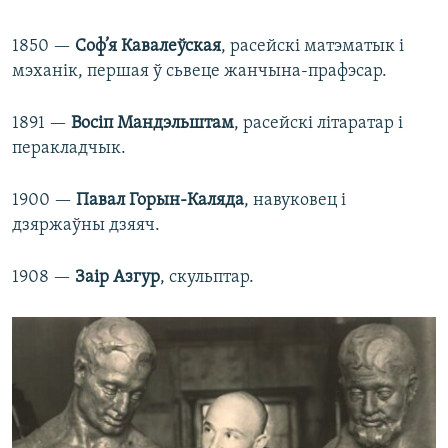
1850 —
Соф’я Кавалеўская
, расейскі матэматык і
мэханік, першая ў сьвеце жанчына-прафэсар.
1891 —
Восіп Мандэльштам
, расейскі літаратар і
перакладчык.
1900 —
Павал Горын-Каляда
, навуковец і
дзяржаўны дзяяч.
1908 —
Заір Азгур
, скульптар.