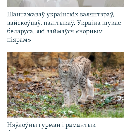
Шантажаваў украінскіх валянтэраў,
вайскоўцаў, палітыкаў. Украіна шукае
беларуса, які займаўся «чорным
піярам»
Няўлоўны гурман і рамантык