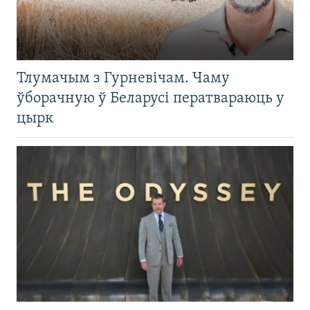
Тлумачым з Гурневічам. Чаму
ўборачную ў Беларусі ператвараюць у
цырк