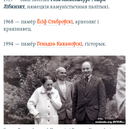
Лібкнэхт
, нямецкія камуністычныя палітыкі.
1968 — памёр
Ёсіф Стаброўскі
, археоляг і
краязнавец.
1994 — памёр
Генадзь Каханоўскі
, гісторык.