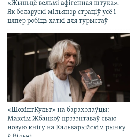
«Жыцьцё вельмі афігенная штука».
Як беларускі мільянэр страціў усё і
цяпер робіць хаткі для турыстаў
«ШокінгКульт» на барахолаўцы:
Максім Жбанкоў прэзэнтаваў сваю
новую кнігу на Кальварыйскім рынку
ў Вільні