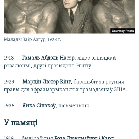
Малады Заір Азгур, 1928 г.
1918 —
Гамаль Абдэль Насэр
, лідэр эгіпэцкай
рэвалюцыі, другі прэзыдэнт Эгіпту.
1929 —
Марцін Лютэр Кінг
, барацьбіт за роўныя
правы для афраамэрыканскіх грамадзянаў ЗША.
1936 —
Янка Сіпакоў
, пісьменьнік.
У памяці
1919 — былі забітыя
Роза Люксэмбург
і
Карл