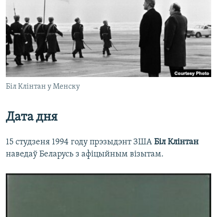
КУЛЬТУРА
МОВА
КАЛЯНДАР
НА ХВАЛЯХ СВАБОДЫ
Біл Клінтан у Менску
Дата дня
15 студзеня 1994 году прэзыдэнт ЗША
Біл Клінтан
наведаў Беларусь з афіцыйным візытам.