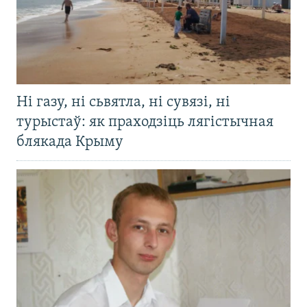
Ні газу, ні сьвятла, ні сувязі, ні
турыстаў: як праходзіць лягістычная
блякада Крыму