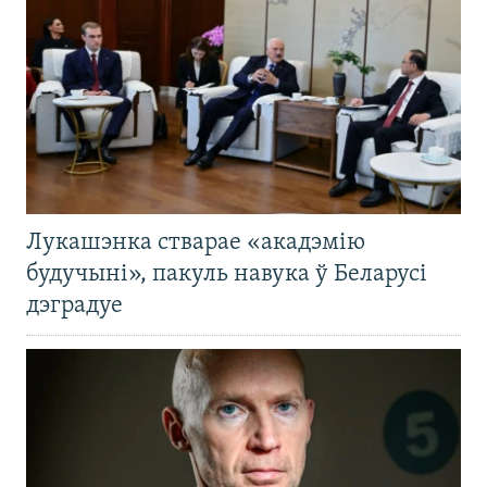
Лукашэнка стварае «акадэмію
будучыні», пакуль навука ў Беларусі
дэградуе