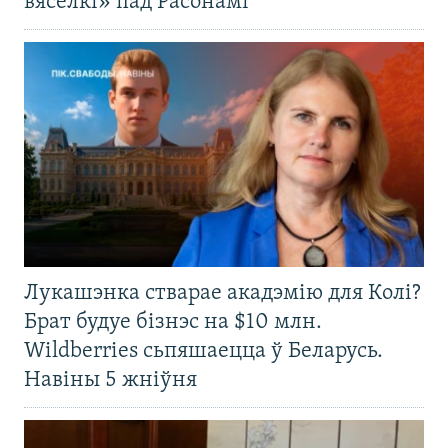
вясёлкі» пад Расонамі
Лукашэнка стварае акадэмію для Колі?
Брат будуе бізнэс на $10 млн.
Wildberries сьпяшаецца ў Беларусь.
Навіны 5 жніўня