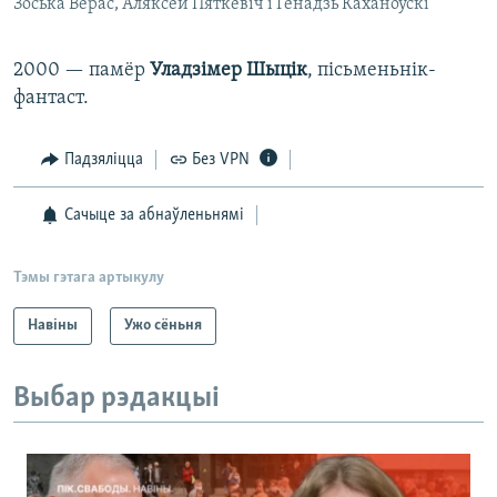
Зоська Верас, Аляксей Пяткевіч і Генадзь Каханоўскі
2000 — памёр
Уладзімер Шыцік
, пісьменьнік-
фантаст.
Падзяліцца
Без VPN
Сачыце за абнаўленьнямі
Тэмы гэтага артыкулу
Навіны
Ужо сёньня
Выбар рэдакцыі