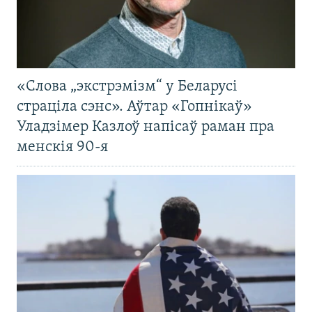
«Слова „экстрэмізм“ у Беларусі
страціла сэнс». Аўтар «Гопнікаў»
Уладзімер Казлоў напісаў раман пра
менскія 90-я