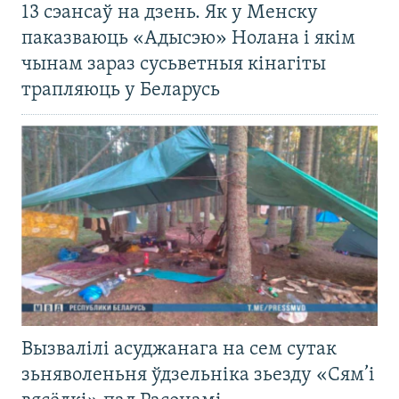
13 сэансаў на дзень. Як у Менску
паказваюць «Адысэю» Нолана і якім
чынам зараз сусьветныя кінагіты
трапляюць у Беларусь
Вызвалілі асуджанага на сем сутак
зьняволеньня ўдзельніка зьезду «Сям’і