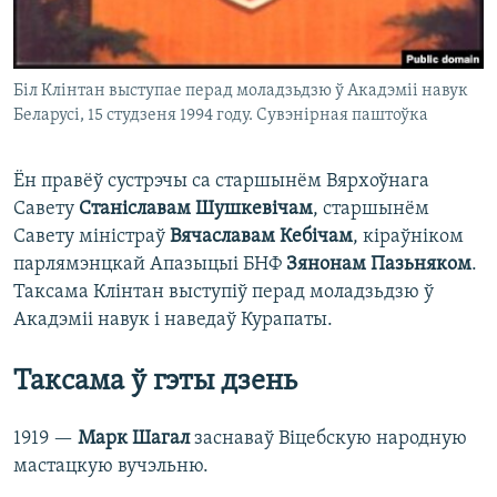
Біл Клінтан выступае перад моладзьдзю ў Акадэміі навук
Беларусі, 15 студзеня 1994 году. Сувэнірная паштоўка
Ён правёў сустрэчы са старшынём Вярхоўнага
Савету
Станіславам Шушкевічам
, старшынём
Савету міністраў
Вячаславам Кебічам
, кіраўніком
парлямэнцкай Апазыцыі БНФ
Зянонам Пазьняком
.
Таксама Клінтан выступіў перад моладзьдзю ў
Акадэміі навук і наведаў Курапаты.
Таксама ў гэты дзень
1919 —
Марк Шагал
заснаваў Віцебскую народную
мастацкую вучэльню.