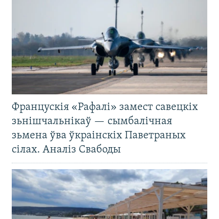
Францускія «Рафалі» замест савецкіх
зьнішчальнікаў — сымбалічная
зьмена ўва ўкраінскіх Паветраных
сілах. Аналіз Свабоды