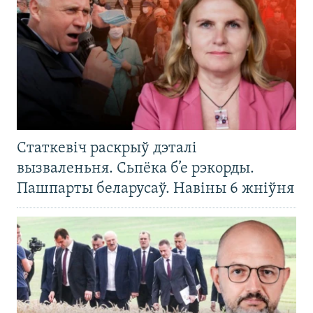
Статкевіч раскрыў дэталі
вызваленьня. Сьпёка б’е рэкорды.
Пашпарты беларусаў. Навіны 6 жніўня