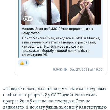
«Паводле некаторых ацэнак, у часы самых суровых
палітычных рэпрэсіяў у СССР дзейнічала самая
прагрэсіўная ў сьвеце канстытуцыя. Гэта не
дапамагло. Я не магу ўявіць зьмены ў Канстытуцыю