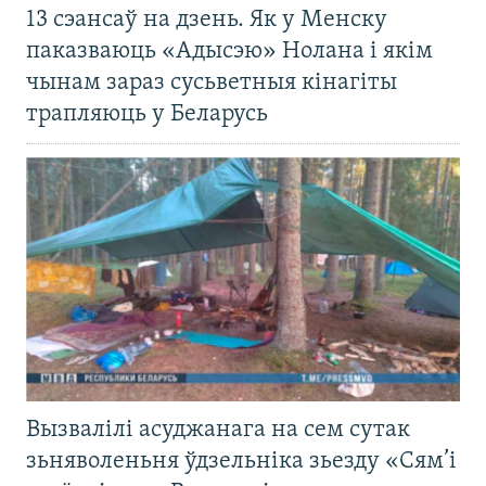
13 сэансаў на дзень. Як у Менску
паказваюць «Адысэю» Нолана і якім
чынам зараз сусьветныя кінагіты
трапляюць у Беларусь
Вызвалілі асуджанага на сем сутак
зьняволеньня ўдзельніка зьезду «Сям’і