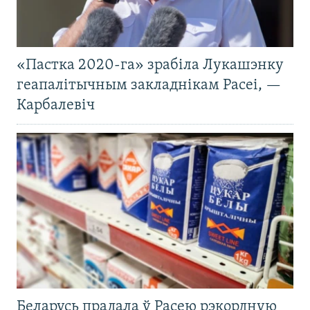
«Пастка 2020-га» зрабіла Лукашэнку
геапалітычным закладнікам Расеі, —
Карбалевіч
Беларусь прадала ў Расею рэкордную