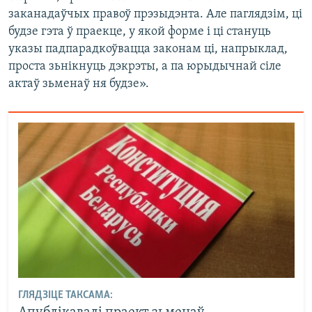
заканадаўчых правоў прэзыдэнта. Але паглядзім, ці
будзе гэта ў праекце, у якой форме і ці стануць
указы падпарадкоўвацца законам ці, напрыклад,
проста зьнікнуць дэкрэты, а па юрыдычнай сіле
актаў зьменаў ня будзе».
ГЛЯДЗІЦЕ ТАКСАМА: