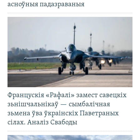
асноўныя падазраваныя
Францускія «Рафалі» замест савецкіх
зьнішчальнікаў — сымбалічная
зьмена ўва ўкраінскіх Паветраных
сілах. Аналіз Свабоды