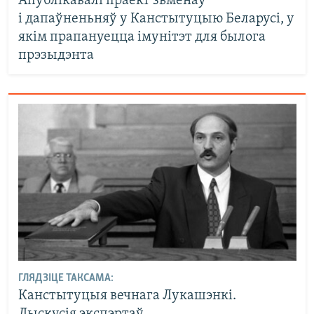
Апублікавалі праект зьменаў
і дапаўненьняў у Канстытуцыю Беларусі, у
якім прапануецца імунітэт для былога
прэзыдэнта
ГЛЯДЗІЦЕ ТАКСАМА:
Канстытуцыя вечнага Лукашэнкі.
Дыскусія экспэртаў