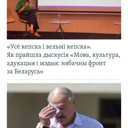
«Усё кепска і вельмі кепска».
Як прайшла дыскусія «Мова, культура,
адукацыя і мэдыя: нябачны фронт
за Беларусь»