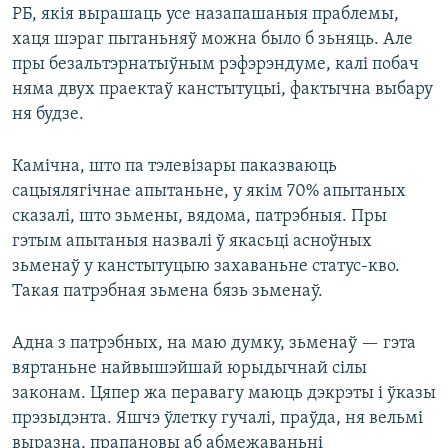
РБ, якія вырашаць усе назапашаныя праблемы,
хаця шэраг пытаньняў можна было б зьняць. Але
пры безальтэрнатыўным рэфэрэндуме, калі побач
няма двух праектаў канстытуцыі, фактычна выбару
ня будзе.
Камічна, што па тэлевізары паказваюць
сацыялягічнае апытаньне, у якім 70% апытаных
сказалі, што зьмены, вядома, патрэбныя. Пры
гэтым апытаныя назвалі ў якасьці асноўных
зьменаў у канстытуцыю захаваньне статус-кво.
Такая патрэбная зьмена бязь зьменаў.
Адна з патрэбных, на маю думку, зьменаў — гэта
вяртаньне найвышэйшай юрыдычнай сілы
законам. Цяпер жа перавагу маюць дэкрэты і ўказы
прэзыдэнта. Яшчэ ўлетку гучалі, праўда, ня вельмі
выразна, прапановы аб абмежаваньні