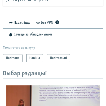
Падзяліцца
Без VPN
Сачыце за абнаўленьнямі
Тэмы гэтага артыкулу
Палітыка
Навіны
Палітвязьні
Выбар рэдакцыі