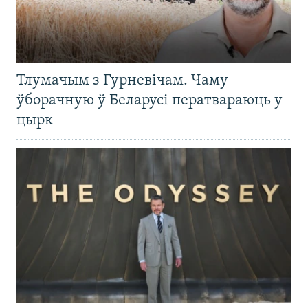
Тлумачым з Гурневічам. Чаму
ўборачную ў Беларусі ператвараюць у
цырк