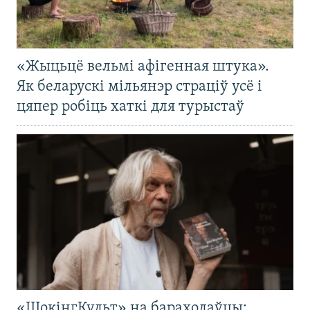
«Жыцьцё вельмі афігенная штука».
Як беларускі мільянэр страціў усё і
цяпер робіць хаткі для турыстаў
«ШокінгКульт» на барахолаўцы: