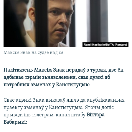
КУЛЬТУРА
МОВА
КАЛЯНДАР
НА ХВАЛЯХ СВАБОДЫ
Максім Знак на судзе над ім
Палітвязень Максім Знак перадаў з турмы, дзе ён
адбывае тэрмін зьняволеньня, свае думкі аб
патрэбных зьменах у Канстытуцыю
Свае ацэнкі Знак выказаў яшчэ да апублікаваньня
праекту зьменаў у Канстытуцыю. Ягоны допіс
прыводзіць тэлеграм-канал штабу
Віктара
Бабарыкі: