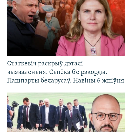
Статкевіч раскрыў дэталі
вызваленьня. Сьпёка б’е рэкорды.
Пашпарты беларусаў. Навіны 6 жніўня