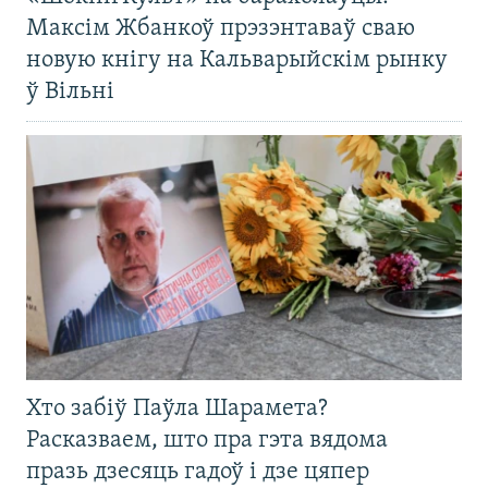
Максім Жбанкоў прэзэнтаваў сваю
новую кнігу на Кальварыйскім рынку
ў Вільні
Хто забіў Паўла Шарамета?
Расказваем, што пра гэта вядома
празь дзесяць гадоў і дзе цяпер