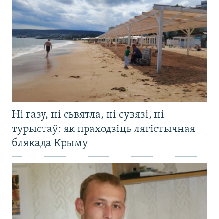
Ні газу, ні сьвятла, ні сувязі, ні
турыстаў: як праходзіць лягістычная
блякада Крыму