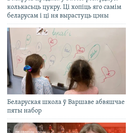
колькасьць цукру. Ці хопіць яго самім
беларусам і ці ня вырастуць цэны
Беларуская школа ў Варшаве абвяшчае
пяты набор