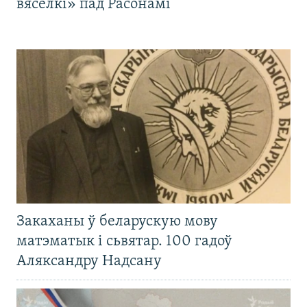
вясёлкі» пад Расонамі
Закаханы ў беларускую мову
матэматык і сьвятар. 100 гадоў
Аляксандру Надсану