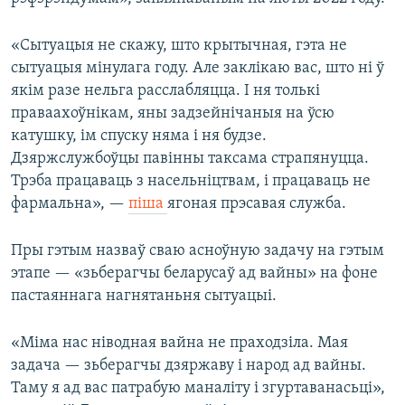
«Сытуацыя не скажу, што крытычная, гэта не
сытуацыя мінулага году. Але заклікаю вас, што ні ў
якім разе нельга расслабляцца. І ня толькі
праваахоўнікам, яны задзейнічаныя на ўсю
катушку, ім спуску няма і ня будзе.
Дзяржслужбоўцы павінны таксама страпянуцца.
Трэба працаваць з насельніцтвам, і працаваць не
фармальна», —
піша
ягоная прэсавая служба.
Пры гэтым назваў сваю асноўную задачу на гэтым
этапе — «зьберагчы беларусаў ад вайны» на фоне
пастаяннага нагнятаньня сытуацыі.
«Міма нас ніводная вайна не праходзіла. Мая
задача — зьберагчы дзяржаву і народ ад вайны.
Таму я ад вас патрабую маналіту і згуртаванасьці»,