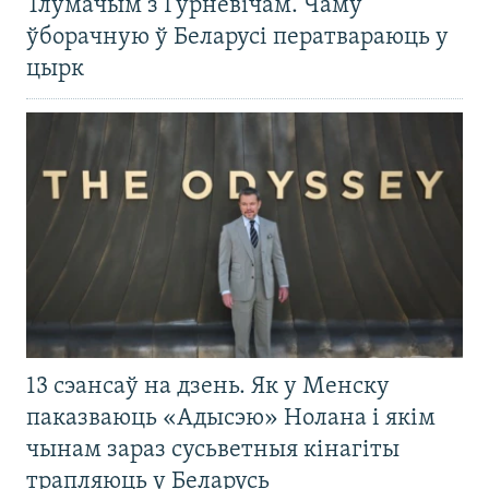
Тлумачым з Гурневічам. Чаму
ўборачную ў Беларусі ператвараюць у
цырк
13 сэансаў на дзень. Як у Менску
паказваюць «Адысэю» Нолана і якім
чынам зараз сусьветныя кінагіты
трапляюць у Беларусь