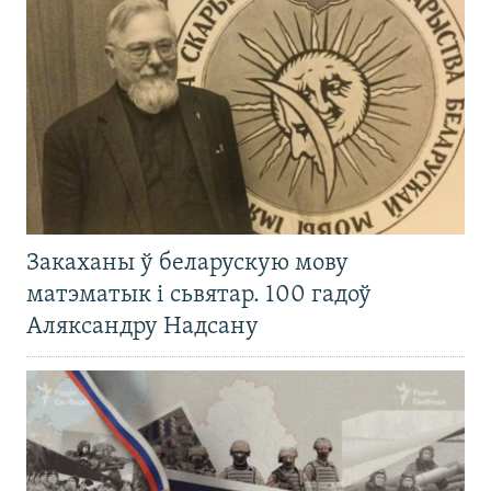
Закаханы ў беларускую мову
матэматык і сьвятар. 100 гадоў
Аляксандру Надсану