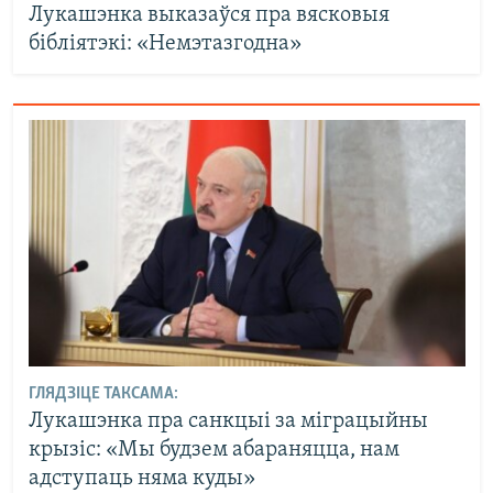
Лукашэнка выказаўся пра вясковыя
бібліятэкі: «Немэтазгодна»
ГЛЯДЗІЦЕ ТАКСАМА:
Лукашэнка пра санкцыі за міграцыйны
крызіс: «Мы будзем абараняцца, нам
адступаць няма куды»