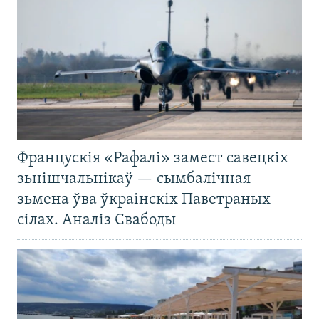
Францускія «Рафалі» замест савецкіх
зьнішчальнікаў — сымбалічная
зьмена ўва ўкраінскіх Паветраных
сілах. Аналіз Свабоды