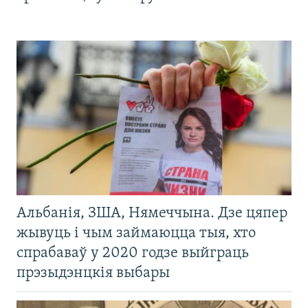
Альбанія, ЗША, Нямеччына. Дзе цяпер
жывуць і чым займаюцца тыя, хто
спрабаваў у 2020 годзе выйграць
прэзыдэнцкія выбары