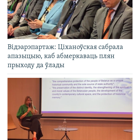
Відэарэпартаж: Ціханоўская сабрала
апазыцыю, каб абмеркаваць плян
прыходу да ўлады