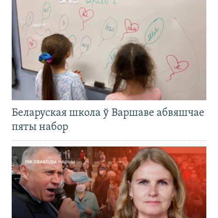
Беларуская школа ў Варшаве абвяшчае
пяты набор