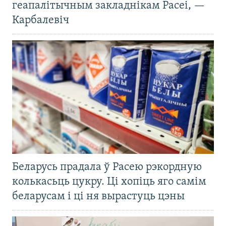
геапалітычным закладнікам Расеі, —
Карбалевіч
Беларусь прадала ў Расею рэкордную
колькасьць цукру. Ці хопіць яго самім
беларусам і ці ня вырастуць цэны