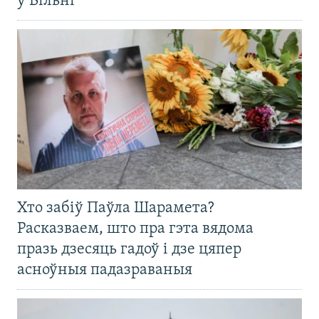
ў Вільні
Хто забіў Паўла Шарамета?
Расказваем, што пра гэта вядома
празь дзесяць гадоў і дзе цяпер
асноўныя падазраваныя