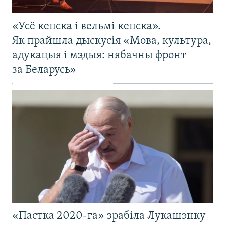
«Усё кепска і вельмі кепска».
Як прайшла дыскусія «Мова, культура,
адукацыя і мэдыя: нябачны фронт
за Беларусь»
«Пастка 2020-га» зрабіла Лукашэнку