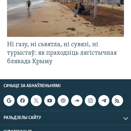
Ні газу, ні сьвятла, ні сувязі, ні
турыстаў: як праходзіць лягістычная
блякада Крыму
САЧЫЦЕ ЗА АБНАЎЛЕНЬНЯМІ
РАЗЬДЗЕЛЫ САЙТУ