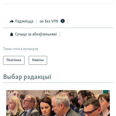
Падзяліцца
Без VPN
Сачыце за абнаўленьнямі
Тэмы гэтага артыкулу
Палітыка
Навіны
Выбар рэдакцыі