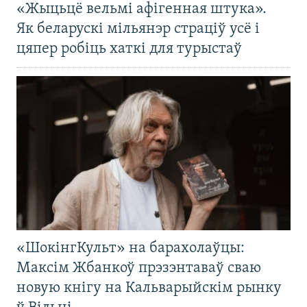
«Жыцьцё вельмі афігенная штука».
Як беларускі мільянэр страціў усё і
цяпер робіць хаткі для турыстаў
«ШокінгКульт» на барахолаўцы:
Максім Жбанкоў прэзэнтаваў сваю
новую кнігу на Кальварыйскім рынку