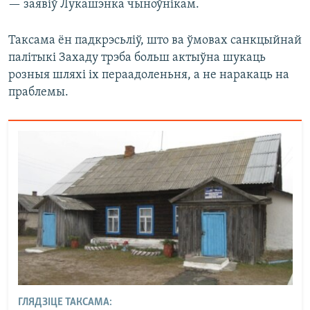
— заявіў Лукашэнка чыноўнікам.
Таксама ён падкрэсьліў, што ва ўмовах санкцыйнай
палітыкі Захаду трэба больш актыўна шукаць
розныя шляхі іх пераадоленьня, а не наракаць на
праблемы.
ГЛЯДЗІЦЕ ТАКСАМА: