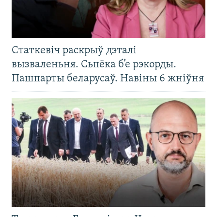
Статкевіч раскрыў дэталі
вызваленьня. Сьпёка б’е рэкорды.
Пашпарты беларусаў. Навіны 6 жніўня