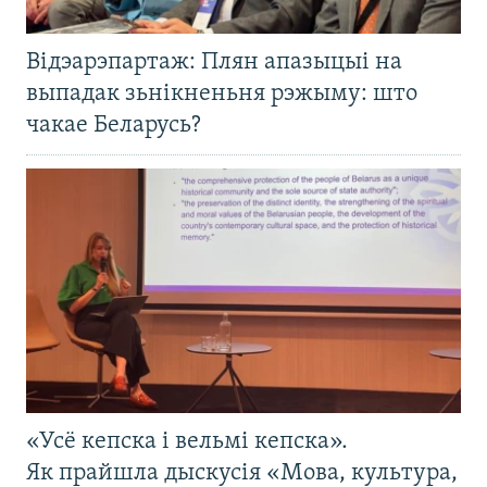
Відэарэпартаж: Плян апазыцыі на
выпадак зьнікненьня рэжыму: што
чакае Беларусь?
«Усё кепска і вельмі кепска».
Як прайшла дыскусія «Мова, культура,