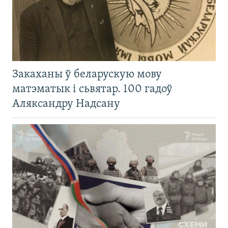
Закаханы ў беларускую мову
матэматык і сьвятар. 100 гадоў
Аляксандру Надсану