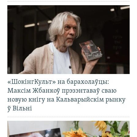
«ШокінгКульт» на барахолаўцы:
Максім Жбанкоў прэзэнтаваў сваю
новую кнігу на Кальварыйскім рынку
ў Вільні