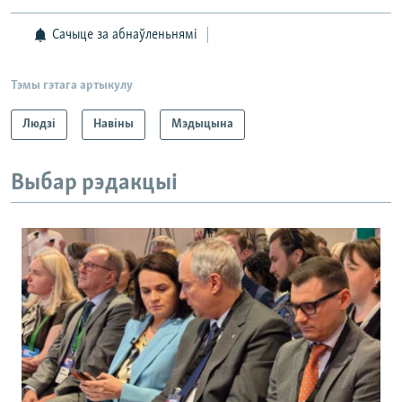
Сачыце за абнаўленьнямі
Тэмы гэтага артыкулу
Людзі
Навіны
Мэдыцына
Выбар рэдакцыі