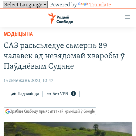
Powered by
Translate
Лінкі
ўнівэрсальнага
доступу
МЭДЫЦЫНА
НАВІНЫ
Перайсьці
САЗ расьсьледуе сьмерць 89
да
ТОЛЬКІ НА СВАБОДЗЕ
УСЕ НАВІНЫ
чалавек ад невядомай хваробы ў
галоўнага
СУВЯЗЬ
ВІДЭА І ФОТА
ТЭСТЫ
зьместу
Паўднёвым Судане
Перайсьці
ПАДПІСАЦЦА
ЛЮДЗІ
БЛОГІ
АБЫСЬЦІ БЛЯКАВАНЬНЕ
да
15 сьнежань 2021, 10:47
ПАЛІТЫКА
ГІСТОРЫЯ НА СВАБОДЗЕ
ПАДЗЯЛІЦЦА ІНФАРМАЦЫЯЙ
RSS
галоўнай
САЧЫЦЕ ЗА АБНАЎЛЕНЬНЯМІ
Падзяліцца
Без VPN
навігацыі
ЭКАНОМІКА
ПАДКАСТЫ
ПАДКАСТЫ
Перайсьці
ВАЙНА
КНІГІ
FACEBOOK
да
Зрабіце Свабоду прыярытэтнай крыніцай ў Google
БЕЛАРУСЫ НА ВАЙНЕ
АЎДЫЁКНІГІ
TWITTER
пошуку
ПАЛІТВЯЗЬНІ
PREMIUM
Усе сайты РС/РСЭ