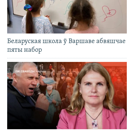
Беларуская школа ў Варшаве абвяшчае
пяты набор