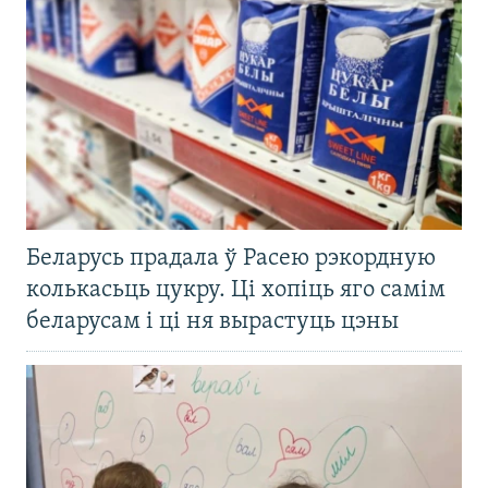
Беларусь прадала ў Расею рэкордную
колькасьць цукру. Ці хопіць яго самім
беларусам і ці ня вырастуць цэны