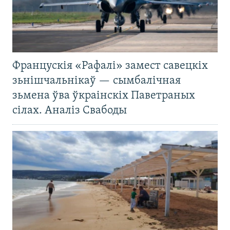
Францускія «Рафалі» замест савецкіх
зьнішчальнікаў — сымбалічная
зьмена ўва ўкраінскіх Паветраных
сілах. Аналіз Свабоды