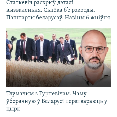
Статкевіч раскрыў дэталі
вызваленьня. Сьпёка б’е рэкорды.
Пашпарты беларусаў. Навіны 6 жніўня
Тлумачым з Гурневічам. Чаму
ўборачную ў Беларусі ператвараюць у
цырк