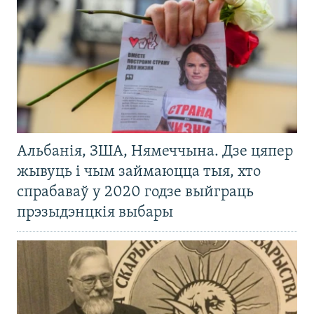
Альбанія, ЗША, Нямеччына. Дзе цяпер
жывуць і чым займаюцца тыя, хто
спрабаваў у 2020 годзе выйграць
прэзыдэнцкія выбары