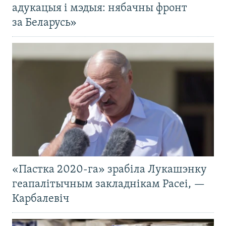
адукацыя і мэдыя: нябачны фронт
за Беларусь»
«Пастка 2020-га» зрабіла Лукашэнку
геапалітычным закладнікам Расеі, —
Карбалевіч