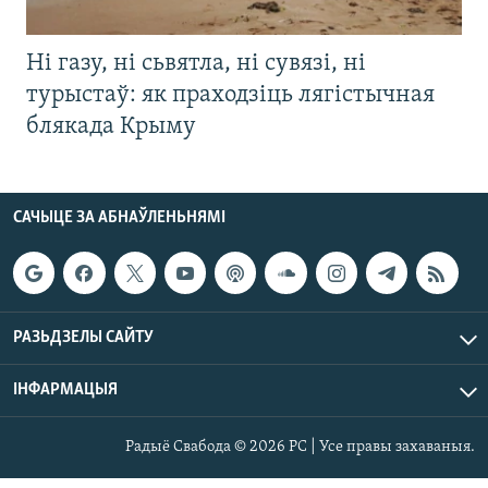
Ні газу, ні сьвятла, ні сувязі, ні
турыстаў: як праходзіць лягістычная
блякада Крыму
САЧЫЦЕ ЗА АБНАЎЛЕНЬНЯМІ
РАЗЬДЗЕЛЫ САЙТУ
ІНФАРМАЦЫЯ
Радыё Свабода © 2026 РС | Усе правы захаваныя.