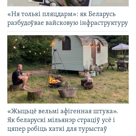
«Ня толькі пляцдарм»: як Беларусь
разбудоўвае вайсковую інфраструктуру
«Жыцьцё вельмі афігенная штука».
Як беларускі мільянэр страціў усё і
цяпер робіць хаткі для турыстаў