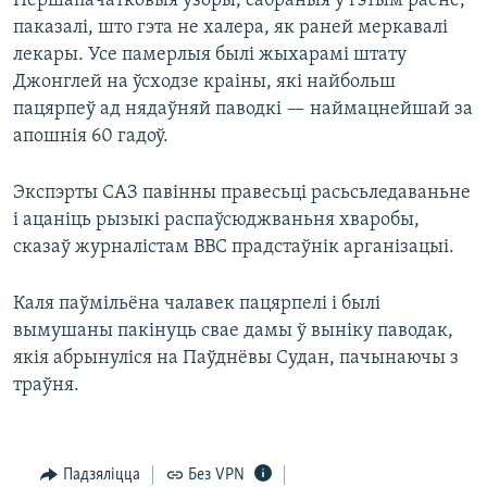
Першапачатковыя ўзоры, сабраныя ў гэтым раёне,
паказалі, што гэта не халера, як раней меркавалі
лекары. Усе памерлыя былі жыхарамі штату
Джонглей на ўсходзе краіны, які найбольш
пацярпеў ад нядаўняй паводкі — наймацнейшай за
апошнія 60 гадоў.
Экспэрты САЗ павінны правесьці расьсьледаваньне
і ацаніць рызыкі распаўсюджваньня хваробы,
сказаў журналістам ВВС прадстаўнік арганізацыі.
Каля паўмільёна чалавек пацярпелі і былі
вымушаны пакінуць свае дамы ў выніку паводак,
якія абрынуліся на Паўднёвы Судан, пачынаючы з
траўня.
Падзяліцца
Без VPN