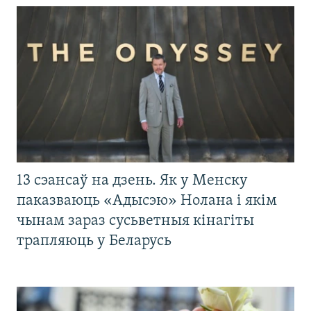
13 сэансаў на дзень. Як у Менску
паказваюць «Адысэю» Нолана і якім
чынам зараз сусьветныя кінагіты
трапляюць у Беларусь