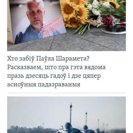
Хто забіў Паўла Шарамета?
Расказваем, што пра гэта вядома
празь дзесяць гадоў і дзе цяпер
асноўныя падазраваныя