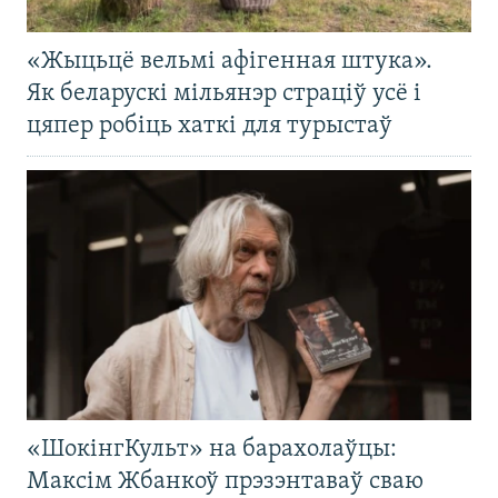
«Жыцьцё вельмі афігенная штука».
Як беларускі мільянэр страціў усё і
цяпер робіць хаткі для турыстаў
«ШокінгКульт» на барахолаўцы:
Максім Жбанкоў прэзэнтаваў сваю