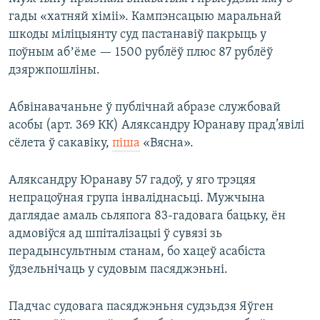
гады «хатняй хіміі». Кампэнсацыю маральнай
шкоды міліцыянту суд пастанавіў пакрыць у
поўным абʼёме — 1500 рублёў плюс 87 рублёў
дзяржпошліны.
Абвінавачаньне ў публічнай абразе службовай
асобы (арт. 369 КК) Аляксандру Юранаву прад’явілі
сёлета ў сакавіку,
піша
«Вясна».
Аляксандру Юранаву 57 гадоў, у яго трэцяя
непрацоўная група інваліднасьці. Мужчына
даглядае амаль сьляпога 83-гадовага бацьку, ён
адмовіўся ад шпіталізацыі ў сувязі зь
перадынсультным станам, бо хацеў асабіста
ўдзельнічаць у судовым пасяджэньні.
Падчас судовага пасяджэньня судзьдзя Яўген