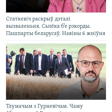
Статкевіч раскрыў дэталі
вызваленьня. Сьпёка б’е рэкорды.
Пашпарты беларусаў. Навіны 6 жніўня
Тлумачым з Гурневічам. Чаму