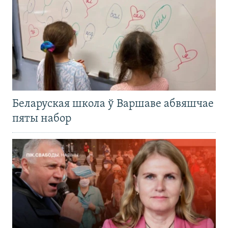
Беларуская школа ў Варшаве абвяшчае
пяты набор