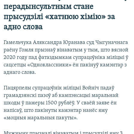
перадынсультным стане
прысудзілі «хатнюю хімію» за
адно слова
Гамельчука Аляксандра Юранава суд Чыгуначнага
раёну Гомля прызнаў вінаватым у тым, што вясной
2020 году пад фатаздымкам супрацоўніка міліцыі ў
сацсетцы «Одноклассники» ён пакінуў камэнтар з
аднаго слова.
Пацярпелы супрацоўнік міліцыі Войніч падаў
грамадзянскі пазоў аб кампэнсацыі маральнай
шкоды ў памеры 1500 рублёў. У сваёй заяве ён
напісаў, што пакінуты камэнтар нанёс яму
«моцныя маральныя пакуты».
Мужчыну прызналі вінаватым і прысудзілі яму 3