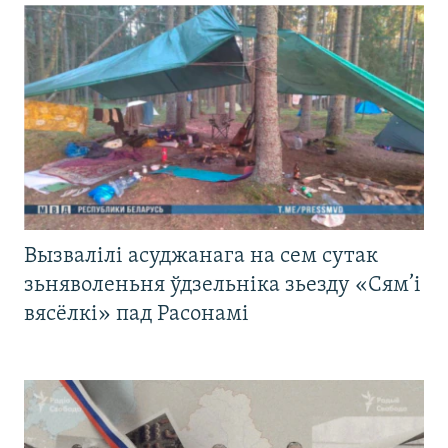
Вызвалілі асуджанага на сем сутак
зьняволеньня ўдзельніка зьезду «Сям’і
вясёлкі» пад Расонамі