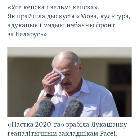
«Усё кепска і вельмі кепска».
Як прайшла дыскусія «Мова, культура,
адукацыя і мэдыя: нябачны фронт
за Беларусь»
«Пастка 2020-га» зрабіла Лукашэнку
геапалітычным закладнікам Расеі, —