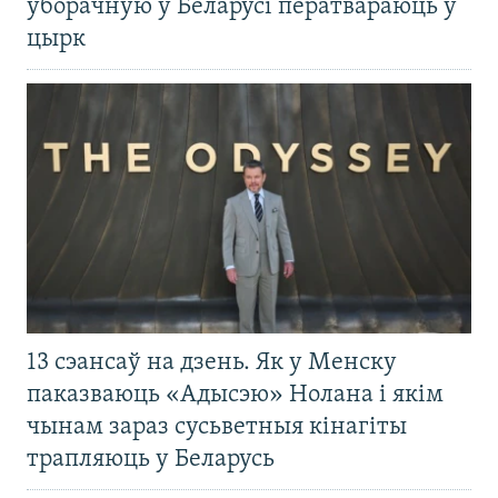
ўборачную ў Беларусі ператвараюць у
цырк
13 сэансаў на дзень. Як у Менску
паказваюць «Адысэю» Нолана і якім
чынам зараз сусьветныя кінагіты
трапляюць у Беларусь