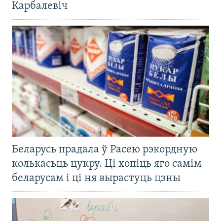
Карбалевіч
Беларусь прадала ў Расею рэкордную
колькасьць цукру. Ці хопіць яго самім
беларусам і ці ня вырастуць цэны