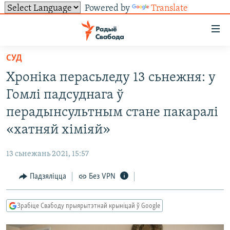
Powered by
Translate
Лінкі
ўнівэрсальнага
доступу
СУД
НАВІНЫ
Перайсьці
Хроніка перасьледу 13 сьнежня: у
да
ТОЛЬКІ НА СВАБОДЗЕ
УСЕ НАВІНЫ
Гомлі падсуднага ў
галоўнага
СУВЯЗЬ
ВІДЭА І ФОТА
ТЭСТЫ
зьместу
перадынсультным стане пакаралі
Перайсьці
ПАДПІСАЦЦА
ЛЮДЗІ
БЛОГІ
АБЫСЬЦІ БЛЯКАВАНЬНЕ
«хатняй хіміяй»
да
ПАЛІТЫКА
ГІСТОРЫЯ НА СВАБОДЗЕ
ПАДЗЯЛІЦЦА ІНФАРМАЦЫЯЙ
RSS
галоўнай
САЧЫЦЕ ЗА АБНАЎЛЕНЬНЯМІ
13 сьнежань 2021, 15:57
навігацыі
ЭКАНОМІКА
ПАДКАСТЫ
ПАДКАСТЫ
Перайсьці
Падзяліцца
Без VPN
ВАЙНА
КНІГІ
FACEBOOK
да
БЕЛАРУСЫ НА ВАЙНЕ
АЎДЫЁКНІГІ
TWITTER
пошуку
Зрабіце Свабоду прыярытэтнай крыніцай ў Google
ПАЛІТВЯЗЬНІ
PREMIUM
Усе сайты РС/РСЭ