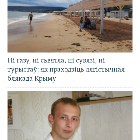
Ні газу, ні сьвятла, ні сувязі, ні
турыстаў: як праходзіць лягістычная
блякада Крыму