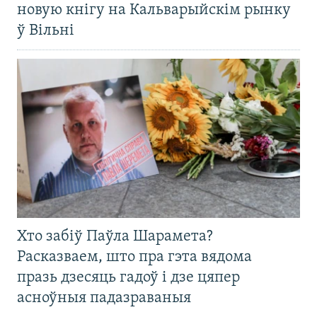
новую кнігу на Кальварыйскім рынку
ў Вільні
Хто забіў Паўла Шарамета?
Расказваем, што пра гэта вядома
празь дзесяць гадоў і дзе цяпер
асноўныя падазраваныя