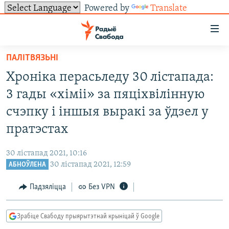
Powered by
Translate
Лінкі
ўнівэрсальнага
доступу
ПАЛІТВЯЗЬНІ
НАВІНЫ
Перайсьці
Хроніка перасьледу 30 лістапада:
да
ТОЛЬКІ НА СВАБОДЗЕ
УСЕ НАВІНЫ
3 гады «хіміі» за пяціхвілінную
галоўнага
СУВЯЗЬ
ВІДЭА І ФОТА
ТЭСТЫ
зьместу
счэпку і іншыя выракі за ўдзел у
Перайсьці
ПАДПІСАЦЦА
ЛЮДЗІ
БЛОГІ
АБЫСЬЦІ БЛЯКАВАНЬНЕ
пратэстах
да
ПАЛІТЫКА
ГІСТОРЫЯ НА СВАБОДЗЕ
ПАДЗЯЛІЦЦА ІНФАРМАЦЫЯЙ
RSS
галоўнай
САЧЫЦЕ ЗА АБНАЎЛЕНЬНЯМІ
30 лістапад 2021, 10:16
навігацыі
ЭКАНОМІКА
ПАДКАСТЫ
ПАДКАСТЫ
30 лістапад 2021, 12:59
АБНОЎЛЕНА
Перайсьці
ВАЙНА
КНІГІ
FACEBOOK
да
Падзяліцца
Без VPN
БЕЛАРУСЫ НА ВАЙНЕ
АЎДЫЁКНІГІ
TWITTER
пошуку
ПАЛІТВЯЗЬНІ
PREMIUM
Зрабіце Свабоду прыярытэтнай крыніцай ў Google
Усе сайты РС/РСЭ