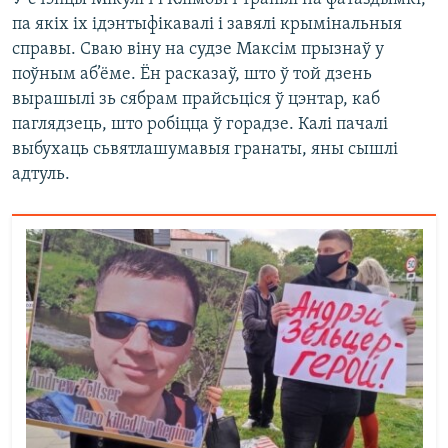
па якіх іх ідэнтыфікавалі і завялі крымінальныя
справы. Сваю віну на судзе Максім прызнаў у
поўным аб’ёме. Ён расказаў, што ў той дзень
вырашылі зь сябрам прайсьціся ў цэнтар, каб
паглядзець, што робіцца ў горадзе. Калі пачалі
выбухаць сьвятлашумавыя гранаты, яны сышлі
адтуль.