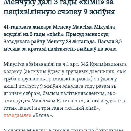
Менчуку далі 3 гады «хіміі» за
пяціхвілінную счэпку 9 жніўня
41-гадовага жыхара Менску Максіма Мікуліча
асудзілі на 3 гады «хіміі». Прысуд вынес суд
Заводзкага раёну Менску 29 лістапада. Пасьля 3,5
месяца за кратамі палітвязень выйшаў на волю.
Мікуліча абвінавацілі па ч.1 арт. 342 Крымінальнага
кодэксу (актыўны ўдзел у групавых дзеяньнях, якія
груба парушаюць грамадзкі парадак) за ўдзел у
акцыі пратэсту 9 жніўня мінулага году разам зь
ягоным сябрам, былым палітзьняволеным, экс-
амапаўцам Максімам Клімовічам, якога асудзілі за
гэтыя падзеі на тры гады «хатняй хіміі»,
паведамляе
«Вясна».
У счэпцы Мікуліч і Клімовіч трапілі на фатаздымкі,