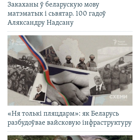
Закаханы ў беларускую мову
матэматык і сьвятар. 100 гадоў
Аляксандру Надсану
«Ня толькі пляцдарм»: як Беларусь
разбудоўвае вайсковую інфраструктуру