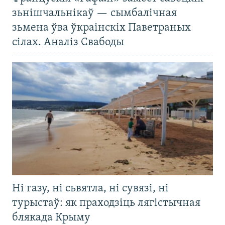
зьнішчальнікаў — сымбалічная
зьмена ўва ўкраінскіх Паветраных
сілах. Аналіз Свабоды
Ні газу, ні сьвятла, ні сувязі, ні
турыстаў: як праходзіць лягістычная
блякада Крыму