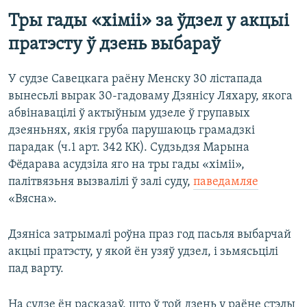
Тры гады «хіміі» за ўдзел у акцыі
пратэсту ў дзень выбараў
У судзе Савецкага раёну Менску 30 лістапада
вынесьлі вырак 30-гадоваму Дзянісу Ляхару, якога
абвінавацілі ў актыўным удзеле ў групавых
дзеяньнях, якія груба парушаюць грамадзкі
парадак (ч.1 арт. 342 КК). Судзьдзя Марына
Фёдарава асудзіла яго на тры гады «хіміі»,
палітвязьня вызвалілі ў залі суду,
паведамляе
«Вясна».
Дзяніса затрымалі роўна праз год пасьля выбарчай
акцыі пратэсту, у якой ён узяў удзел, і зьмясьцілі
пад варту.
На судзе ён расказаў, што ў той дзень у раёне стэлы