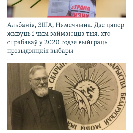
Альбанія, ЗША, Нямеччына. Дзе цяпер
жывуць і чым займаюцца тыя, хто
спрабаваў у 2020 годзе выйграць
прэзыдэнцкія выбары