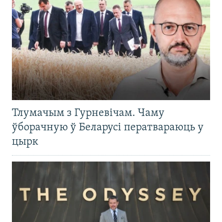
Тлумачым з Гурневічам. Чаму
ўборачную ў Беларусі ператвараюць у
цырк