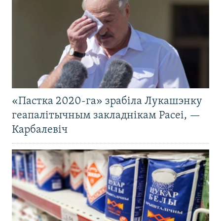
«Пастка 2020-га» зрабіла Лукашэнку
геапалітычным закладнікам Расеі, —
Карбалевіч