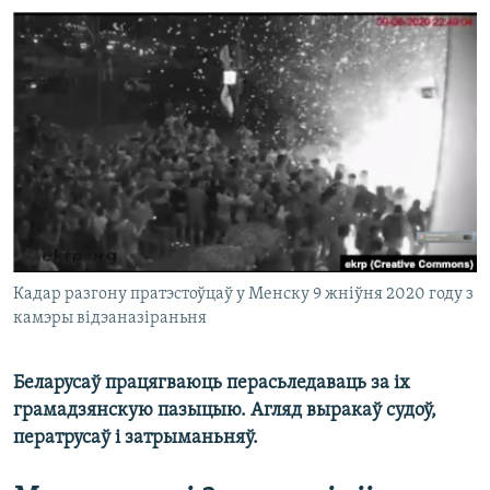
КУЛЬТУРА
МОВА
КАЛЯНДАР
НА ХВАЛЯХ СВАБОДЫ
Кадар разгону пратэстоўцаў у Менску 9 жніўня 2020 году з
камэры відэаназіраньня
Беларусаў працягваюць перасьледаваць за іх
грамадзянскую пазыцыю. Агляд выракаў судоў,
ператрусаў і затрыманьняў.