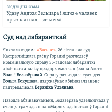
ГЛЯДЗІЦЕ ТАКСАМА:
Удаву Андрэя Зельцара і яшчэ 4 чалавек
прызналі палітвязьнямі
Суд над лябаранткай
Як стала вядома
«Вясьне»
, 26 лістапада суд
Кастрычніцкага раёну Горадні разгледзеў
крымінальную справу 35-гадовай лябаранткі
хімічнага аналізу прадпрыемства «Гродна Азот»
Вольгі Белазёравай
. Справу разглядала судзьдзя
Вольга Бекушава
, дзяржаўнае абвінавачваньне
падтрымлівала
Вераніка Ўльянава
.
Паводле абвінавачаньня, Белазёрава ўдзельнічала ў
счэпцы грамадзян на «Маршы адзінства» ў Горадні