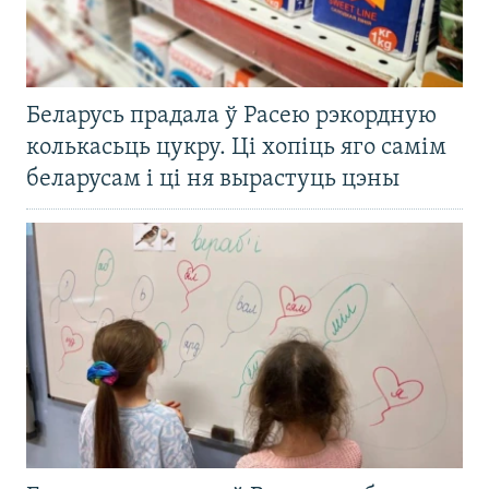
Беларусь прадала ў Расею рэкордную
колькасьць цукру. Ці хопіць яго самім
беларусам і ці ня вырастуць цэны