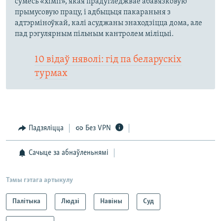
сумесь «хіміі», якая прадугледжвае абавязковую
прымусовую працу, і адбыцьця пакараньня з
адтэрміноўкай, калі асуджаны знаходзіцца дома, але
пад рэгулярным пільным кантролем міліцыі.
10 відаў няволі: гід па беларускіх
турмах
Падзяліцца
Без VPN
Сачыце за абнаўленьнямі
Тэмы гэтага артыкулу
Палітыка
Людзі
Навіны
Суд