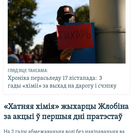
ГЛЯДЗІЦЕ ТАКСАМА:
Хроніка перасьледу 17 лістапада: 3
гады «хіміі» за выхад на дарогу і счэпку
«Хатняя хімія» жыхарцы Жлобіна
за акцыі ў першыя дні пратэстаў
На 2 гады абмежаваньня волі без накіраваньня ва