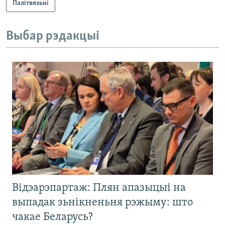
Палітвязьні
Выбар рэдакцыі
Відэарэпартаж: Плян апазыцыі на
выпадак зьнікненьня рэжыму: што
чакае Беларусь?