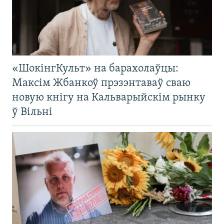
«ШокінгКульт» на барахолаўцы:
Максім Жбанкоў прэзэнтаваў сваю
новую кнігу на Кальварыйскім рынку
ў Вільні