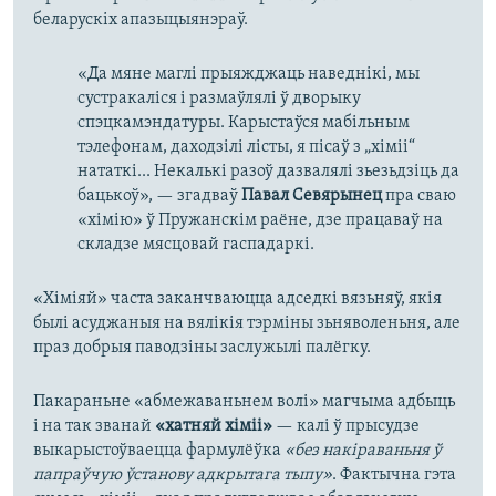
беларускіх апазыцыянэраў.
«Да мяне маглі прыяжджаць наведнікі, мы
сустракаліся і размаўлялі ў дворыку
спэцкамэндатуры. Карыстаўся мабільным
тэлефонам, даходзілі лісты, я пісаў з „хіміі“
нататкі... Некалькі разоў дазвалялі зьезьдзіць да
бацькоў», — згадваў
Павал Севярынец
пра сваю
«хімію» ў Пружанскім раёне, дзе працаваў на
складзе мясцовай гаспадаркі.
«Хіміяй» часта заканчваюцца адседкі вязьняў, якія
былі асуджаныя на вялікія тэрміны зьняволеньня, але
праз добрыя паводзіны заслужылі палёгку.
Пакараньне «абмежаваньнем волі» магчыма адбыць
і на так званай
«хатняй хіміі»
— калі ў прысудзе
выкарыстоўваецца фармулёўка
«без накіраваньня ў
папраўчую ўстанову адкрытага тыпу»
. Фактычна гэта