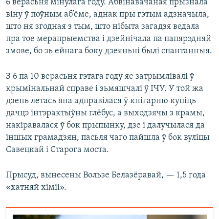
6 верасьня мінулага году. Абвінавачаная прызнала
віну ў поўным аб’ёме, аднак пры гэтым адзначыла,
што ня згодная з тым, што нібыта загадзя ведала
пра тое мерапрыемства і дзейнічала па папярэдняй
змове, бо зь ейнага боку дзеяньні былі спантанныя.
З 6 па 10 верасьня гэтага году яе затрымлівалі ў
крымінальнай справе і зьмяшчалі ў ІЧУ. У той жа
дзень летась яна адправілася ў кнігарню купіць
дачцэ інтэрактыўны глёбус, а выходзячы з крамы,
накіравалася ў бок прыпынку, дзе і далучылася да
іншых грамадзян, пасьля чаго пайшла ў бок вуліцы
Савецкай і Старога моста.
Прысуд, вынесены Вользе Белазёравай, — 1,5 года
«хатняй хіміі».