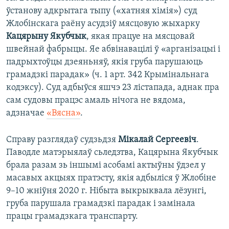
ўстанову адкрытага тыпу («хатняя хімія») суд
Жлобінскага раёну асудзіў мясцовую жыхарку
Кацярыну Якубчык
, якая працуе на мясцовай
швейнай фабрыцы. Яе абвінавацілі ў «арганізацыі і
падрыхтоўцы дзеяньняў, якія груба парушаюць
грамадзкі парадак» (ч. 1 арт. 342 Крымінальнага
кодэксу). Суд адбыўся яшчэ 23 лістапада, аднак пра
сам судовы працэс амаль нічога не вядома,
адзначае
«Вясна»
.
Справу разглядаў судзьдзя
Мікалай Сергеевіч
.
Паводле матэрыялаў сьледзтва, Кацярына Якубчык
брала разам зь іншымі асобамі актыўны ўдзел у
масавых акцыях пратэсту, якія адбыліся ў Жлобіне
9–10 жніўня 2020 г. Нібыта выкрыквала лёзунгі,
груба парушала грамадзкі парадак і замінала
працы грамадзкага транспарту.