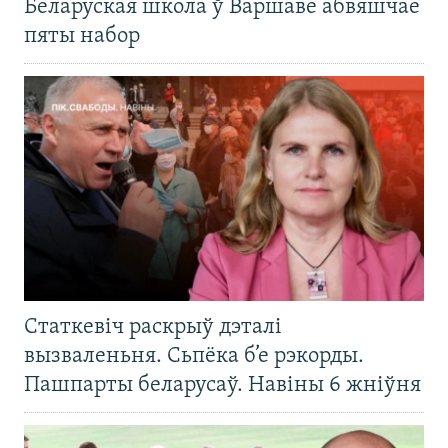
Беларуская школа ў Варшаве абвяшчае
пяты набор
Статкевіч раскрыў дэталі
вызваленьня. Сьпёка б’е рэкорды.
Пашпарты беларусаў. Навіны 6 жніўня