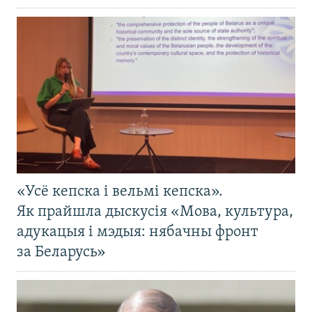
«Усё кепска і вельмі кепска».
Як прайшла дыскусія «Мова, культура,
адукацыя і мэдыя: нябачны фронт
за Беларусь»