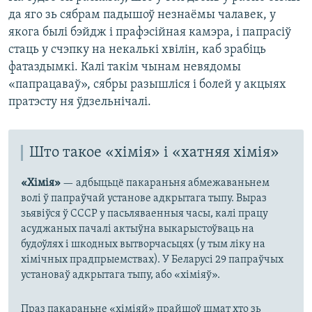
да яго зь сябрам падышоў незнаёмы чалавек, у
якога былі бэйдж і прафэсійная камэра, і папрасіў
стаць у счэпку на некалькі хвілін, каб зрабіць
фатаздымкі. Калі такім чынам невядомы
«папрацаваў», сябры разышліся і болей у акцыях
пратэсту ня ўдзельнічалі.
Што такое «хімія» і «хатняя хімія»
«Хімія»
— адбыцьцё пакараньня абмежаваньнем
волі ў папраўчай установе адкрытага тыпу. Выраз
зьявіўся ў СССР у пасьляваенныя часы, калі працу
асуджаных пачалі актыўна выкарыстоўваць на
будоўлях і шкодных вытворчасьцях (у тым ліку на
хімічных прадпрыемствах). У Беларусі 29 папраўчых
установаў адкрытага тыпу, або «хіміяў».
Праз пакараньне «хіміяй» прайшоў шмат хто зь