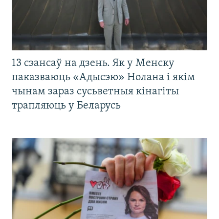
13 сэансаў на дзень. Як у Менску
паказваюць «Адысэю» Нолана і якім
чынам зараз сусьветныя кінагіты
трапляюць у Беларусь