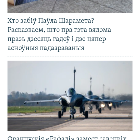
Хто забіў Паўла Шарамета?
Расказваем, што пра гэта вядома
празь дзесяць гадоў і дзе цяпер
асноўныя падазраваныя
Францускія «Рафалі» замест савецкіх