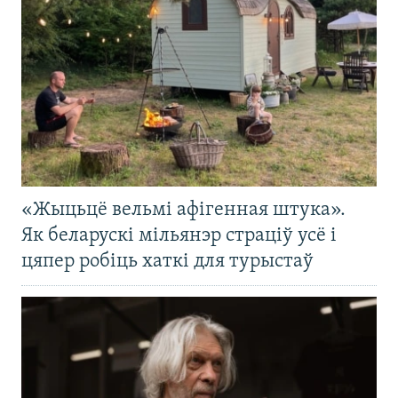
«Жыцьцё вельмі афігенная штука».
Як беларускі мільянэр страціў усё і
цяпер робіць хаткі для турыстаў